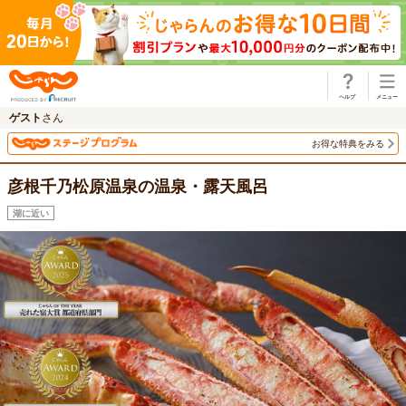
じゃらん
ゲスト
さん
お得な特典をみる
彦根千乃松原温泉の温泉・露天風呂
湖に近い