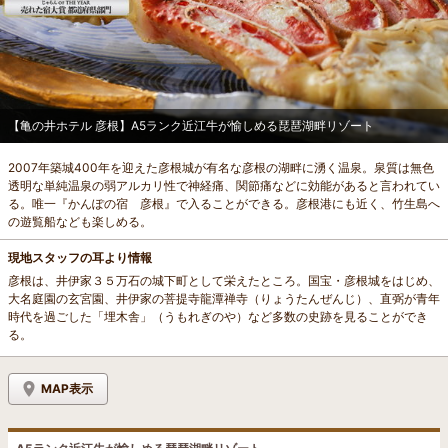
【亀の井ホテル 彦根】A5ランク近江牛が愉しめる琵琶湖畔リゾート
2007年築城400年を迎えた彦根城が有名な彦根の湖畔に湧く温泉。泉質は無色
透明な単純温泉の弱アルカリ性で神経痛、関節痛などに効能があると言われてい
る。唯一『かんぽの宿 彦根』で入ることができる。彦根港にも近く、竹生島へ
の遊覧船なども楽しめる。
現地スタッフの耳より情報
彦根は、井伊家３５万石の城下町として栄えたところ。国宝・彦根城をはじめ、
大名庭園の玄宮園、井伊家の菩提寺龍潭禅寺（りょうたんぜんじ）、直弼が青年
時代を過ごした「埋木舎」（うもれぎのや）など多数の史跡を見ることができ
る。
MAP表示