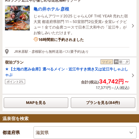
A5ランク近江牛が愉しめる琵琶湖畔リゾート
亀の井ホテル 彦根
じゃらんアワード2025 じゃらんOF THE YEAR 売れた宿
大賞 都道府県部門 11～50室部門2位受賞♪ 全室レイクビ
ュー！全ての会席コースで日本三大和牛の「近江牛」が
お愉しみいただけます。
5名がこの宿を見ています
16時間前に予約されました
JR米原駅・彦根駅から無料送迎バス(要予約)あり
宿泊プラン
ツイン
朝・夕
★【土地の恵み会席】選べるメイン・近江牛すき焼き又は近江牛しゃぶし
ゃぶ
34,742円～
ポイント2%
合計(税込)
17,371円～/人(税込)
MAPを見る
プランを見る(84件)
温泉宿を検索
滋賀県
都道府県