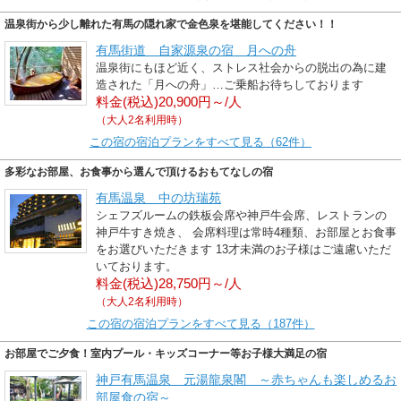
温泉街から少し離れた有馬の隠れ家で金色泉を堪能してください！！
有馬街道 自家源泉の宿 月への舟
温泉街にもほど近く、ストレス社会からの脱出の為に建
造された「月への舟」…ご乗船お待ちしております
料金(税込)20,900円～/人
（大人2名利用時）
この宿の宿泊プランをすべて見る（62件）
多彩なお部屋、お食事から選んで頂けるおもてなしの宿
有馬温泉 中の坊瑞苑
シェフズルームの鉄板会席や神戸牛会席、レストランの
神戸牛すき焼き、 会席料理は常時4種類、お部屋とお食事
をお選びいただきます 13才未満のお子様はご遠慮いただ
いております。
料金(税込)28,750円～/人
（大人2名利用時）
この宿の宿泊プランをすべて見る（187件）
お部屋でご夕食！室内プール・キッズコーナー等お子様大満足の宿
神戸有馬温泉 元湯龍泉閣 ～赤ちゃんも楽しめるお
部屋食の宿～