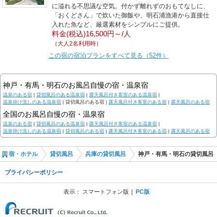
に溢れる不思議な空気。付かず離れずのおもてなしに、
「おくどさん」で炊いた御飯や、明石浦漁港から直接仕
入れた魚など、厳選素材をシンプルにご提供。
料金(税込)16,500円～/人
（大人2名利用時）
この宿の宿泊プランをすべて見る（52件）
神戸・有馬・明石のお風呂自慢の宿・温泉宿
温泉のある宿
|
貸切風呂のある温泉宿
|
露天風呂付き客室のある温泉宿
|
温泉掛け流しのある温泉宿
|
貸切風呂のある宿 |
露天風呂付き客室のある宿
|
露天風呂のある宿
全国のお風呂自慢の宿・温泉宿
温泉のある宿
|
貸切風呂のある温泉宿
|
露天風呂付き客室のある温泉宿
|
温泉掛け流しのある温泉宿
|
貸切風呂のある宿
|
露天風呂付き客室のある宿
|
露天風呂のある宿
宿・ホテル
貸切風呂
兵庫の貸切風呂
神戸・有馬・明石の貸切風呂
プライバシーポリシー
表示：
スマートフォン版
PC版
(C) Recruit Co., Ltd.