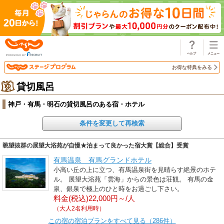
じゃらん
お得な特典をみる
貸切風呂
神戸・有馬・明石の貸切風呂のある宿・ホテル
条件を変更して再検索
眺望抜群の展望大浴苑が自慢★泊まって良かった宿大賞【総合】受賞
有馬温泉 有馬グランドホテル
小高い丘の上に立つ、有馬温泉街を見晴らす絶景のホテ
ル。 展望大浴苑「雲海」からの景色は荘観。 有馬の金
泉、銀泉で極上のひと時をお過ごし下さい。
料金(税込)22,000円～/人
（大人2名利用時）
この宿の宿泊プランをすべて見る（286件）