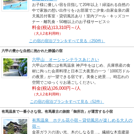
お子様に優しい宿を目指して20年以上！緑溢れる自然の
中で家族の想い出作りを♪お部屋でご夕食♪自家金泉の露
天風呂付客室・貸切風呂あり！室内プール・キッズコー
ナー・離乳食・50種以上のお子様サービス☆
料金(税込)13,310円～/人
（大人2名利用時）
この宿の宿泊プランをすべて見る（250件）
六甲の豊かな自然に抱かれた静謐の宿
六甲山 オーシャンテラスあじさい
六甲山の麓には有馬温泉 神戸牛をはじめ、兵庫県産の食
材に拘った会席料理と日本三大夜景の一つ「1000万ドル
の夜景」が一望できる宿です。美食と絶景...。時忘れの
空間でごゆっくりお過ごしください。
料金(税込)26,000円～/人
（大人2名利用時）
この宿の宿泊プランをすべて見る（52件）
有馬温泉で一番小さな宿。有馬最古の旅館「御所坊」が運営する小宿
有馬温泉 ホテル花小宿～貸切風呂が楽しめる大人の
宿～
金茶ガラスの淡い光、木のしなる音…。繊細な木造建築