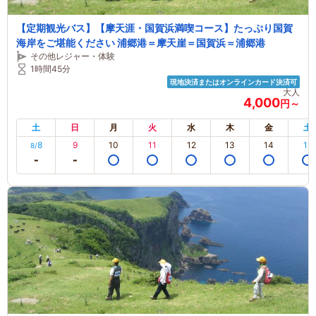
【定期観光バス】【摩天涯・国賀浜満喫コース】たっぷり国賀
海岸をご堪能ください 浦郷港＝摩天崖＝国賀浜＝浦郷港
その他レジャー・体験
1時間45分
現地決済またはオンラインカード決済可
大人
4,000
円～
土
日
月
火
水
木
金
土
8
9
10
11
12
13
14
15
8/