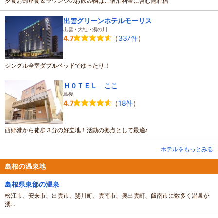
夕食お部屋食＆ラウンジのお飲み物はご宿泊料金に含む隠れ宿
出雲グリーンホテルモーリス
出雲・大社・湯の川
（
337件
）
4.7
シングル全室ダブルベッドでゆったり！
ＨＯＴＥＬ ここ
島後
（
18件
）
4.7
西郷港から徒歩３分の好立地！活動の拠点として最適♪
ホテルをもっとみる
島根の温泉地
島根県東部の温泉
松江市、安来市、出雲市、斐川町、雲南市、奥出雲町、飯南市に数多く温泉が
湧...