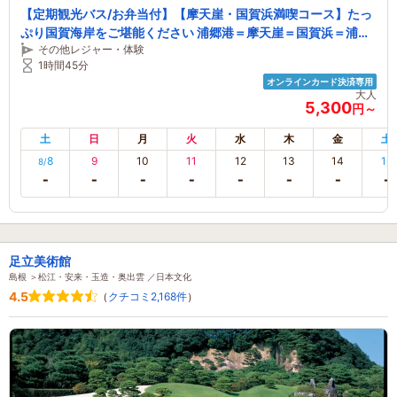
【定期観光バス/お弁当付】【摩天崖・国賀浜満喫コース】たっ
ぷり国賀海岸をご堪能ください 浦郷港＝摩天崖＝国賀浜＝浦郷
その他レジャー・体験
港
1時間45分
オンラインカード決済専用
大人
5,300
円～
土
日
月
火
水
木
金
土
8
9
10
11
12
13
14
15
8/
足立美術館
島根 ＞松江・安来・玉造・奥出雲 ／日本文化
4.5
（
クチコミ2,168件
）