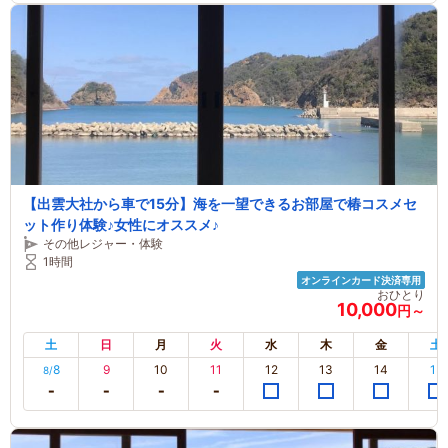
【出雲大社から車で15分】海を一望できるお部屋で椿コスメセ
ット作り体験♪女性にオススメ♪
その他レジャー・体験
1時間
オンラインカード決済専用
おひとり
10,000
円～
土
日
月
火
水
木
金
土
8
9
10
11
12
13
14
15
8/