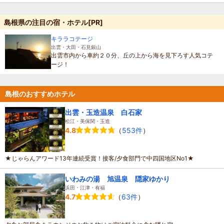
島根県の注目の宿・ホテル[PR]
キララコテージ
出雲・大田・石見銀山
出雲市内から車約２０分、丘の上から海を見下ろす人気コテ
ージ！
島根のおすすめホテル
出雲・玉造温泉 白石家
松江・美保関・玉造
（
553件
）
4.8
★じゃらんアワード13年連続受賞！接客/夕食部門で中四国地区No1★
いわみの湯 旭温泉 隠家ゆかり
浜田・江津・有福
（
63件
）
4.7