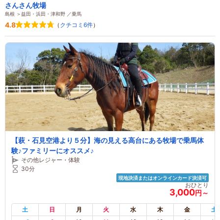
さんさん牧場
島根 ＞益田・浜田・津和野 ／乗馬
4.8
（
クチコミ6件
）
【萩・石見空港より５分】海の見える高台にある牧場で乗馬体
験♪ファミリーにオススメ♪
その他レジャー・体験
30分
現地決済またはオンラインカード決済可
おひとり
3,000
円～
土
日
月
火
水
木
金
土