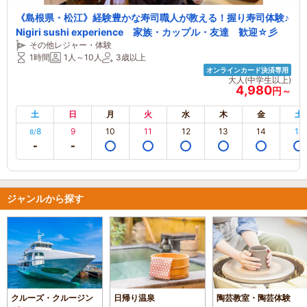
《島根県・松江》経験豊かな寿司職人が教える！握り寿司体験♪
Nigiri sushi experience 家族・カップル・友達 歓迎☆彡
その他レジャー・体験
1時間
1人～10人
3歳以上
オンラインカード決済専用
大人(中学生以上)
4,980
円～
土
日
月
火
水
木
金
土
8
9
10
11
12
13
14
15
8/
ジャンルから探す
クルーズ・クルージン
日帰り温泉
陶芸教室・陶芸体験