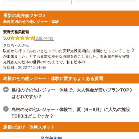
跡、志都神社、三滝観音、赤馬滝な
ど見所がたくさんあり、旅行村を基
点にしてのんびり見て回るのがおす
最新の高評価クチコミ
すめ。
島根周辺のその他レジャー・体験
安野光雅美術館
5.0
女性／60代
クロちゃんさん
以前から行ってみたいと思っていた安野光雅美術館に念願かなっていくこと
が出来ました。とても素敵な幸せな時間を過ごしました。美術館全体が安野
光雅さんの絵本の世界の中のようで、私も絵本の...
投稿日：2022年12月10日
島根のその他レジャー・体験に関するよくある質問
島根のその他レジャー・体験で、大人料金が安いプランTOP3
はどれですか？
島根のその他レジャー・体験で、大人料金が安いプランTOP3
島根のその他レジャー・体験で、夏（6～8月）に人気の施設
は
2025年4月1日～【足立美術館 WEBチケット】《4月1日～
TOP3はどこですか？
9月30日》※足立美術館の入館は予約制ではありません。希望
日の開館時間中（9:00～17:30）にご来館ください。
島根のその他レジャー・体験で、夏（6～8月）に人気の施設
、
【定期
島根の遊び・体験スポット
観光バス】【摩天涯・国賀浜満喫コース】たっぷり国賀海岸を
TOP3は
安野光雅美術館
、
奥出雲多根自然博物館
、
松江市宍道
ご堪能ください 浦郷港＝摩天崖＝国賀浜＝浦郷港
ふるさと森林公園
足立美術館
です。
、
《島根県・