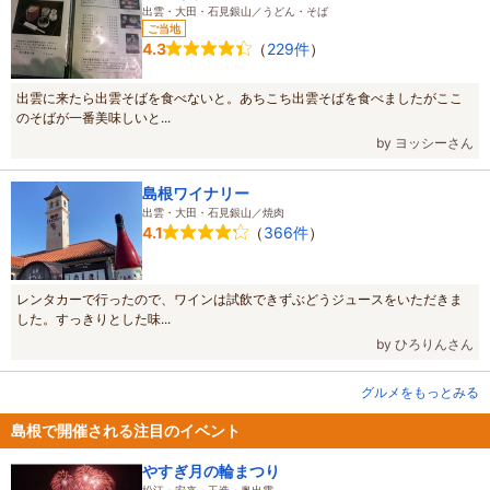
出雲・大田・石見銀山／うどん・そば
ご当地
（
229件
）
4.3
出雲に来たら出雲そばを食べないと。あちこち出雲そばを食べましたがここ
のそばが一番美味しいと...
by ヨッシーさん
島根ワイナリー
出雲・大田・石見銀山／焼肉
（
366件
）
4.1
レンタカーで行ったので、ワインは試飲できずぶどうジュースをいただきま
した。すっきりとした味...
by ひろりんさん
グルメをもっとみる
島根で開催される注目のイベント
やすぎ月の輪まつり