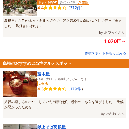
ネット予約OK
ポイント2％
王道
（
712件
）
4.4
島根県に在住のネット友達の紹介で、私と高校生の娘のふたりで行って来ま
した。 鳥好きにはたま...
by あびっくさん
1,670円～
体験スポットをもっとみる
島根のおすすめご当地グルメスポット
荒木屋
出雲・大田・石見銀山／うどん・そば
ご当地
（
179件
）
4.3
旅行の楽しみの一つにしていた出雲そば。 老舗のこちらを選びました。 天候
が悪かったためか、...
by わわわ1さん
献上そば羽根屋