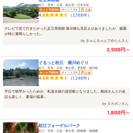
松江・安来・玉造・奥出雲／日本文化
松江》経験豊かな寿司職人が教える！握り寿司体験♪Nigiri
各施設の四季ごと（春3～5月、夏6～8月、秋9～11月、冬12～
ネット予約OK
ポイント2％
王道
sushi experience 家族・カップル・友達 歓迎☆彡
2月）のすべての予約数を集計し、多い順にランキング形式にし
です。
（
2,168件
）
4.5
1週間ごとに各施設のプランの大人料金を元に、最安プランを安
てご紹介しています。※毎週更新
い順にランキング形式にしてご紹介しています。※毎週更新
テレビで見て行きたかった足立美術館 展示物も見応えがありましたが、庭園
が特に素晴らしかった...
by きゅんきゅんでめたんさん
2,500円～
ぐるっと松江 堀川めぐり
松江・安来・玉造・奥出雲／屋形船・納涼船
ネット予約OK
ポイント2％
王道
（
1,248件
）
4.5
平日で朝早かったためか、私達夫婦の貸切船となりました。船頭さんとの会
話も楽しく、夏場の猛暑...
by タカボンさん
1,800円～
松江フォーゲルパーク
松江・安来・玉造・奥出雲／動物園・植物園