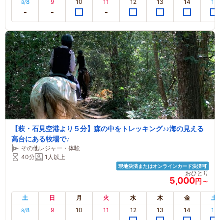
8
9
10
11
12
13
14
15
8/
【萩・石見空港より５分】森の中をトレッキング♪♪海の見える
高台にある牧場で♪
その他レジャー・体験
40分
1人以上
現地決済またはオンラインカード決済可
おひとり
5,000
円～
土
日
月
火
水
木
金
土
8
9
10
11
12
13
14
15
8/