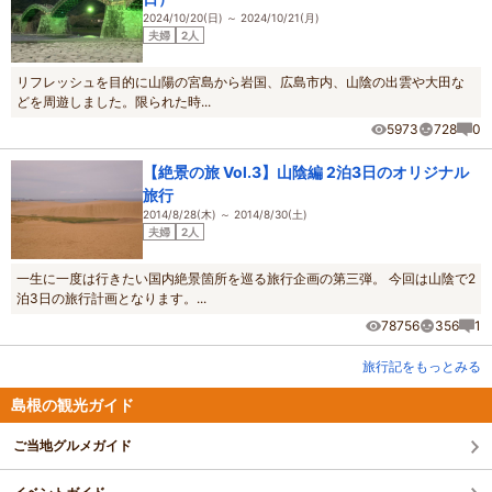
2024/10/20(日) ～ 2024/10/21(月)
夫婦
2人
リフレッシュを目的に山陽の宮島から岩国、広島市内、山陰の出雲や大田な
どを周遊しました。限られた時...
5973
728
0
【絶景の旅 Vol.3】山陰編 2泊3日のオリジナル
旅行
2014/8/28(木) ～ 2014/8/30(土)
夫婦
2人
一生に一度は行きたい国内絶景箇所を巡る旅行企画の第三弾。 今回は山陰で2
泊3日の旅行計画となります。...
78756
356
1
旅行記をもっとみる
島根の観光ガイド
ご当地グルメガイド