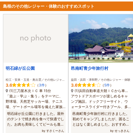
島根のその他レジャー・体験のおすすめスポット
明石緑が丘公園
邑南町青少年旅行村
松江・安来・玉造・奥出雲／その他レジャー・体験
益田・浜田・津和野／その他レジャー・体験
3.6
3.6
（
3件
）
（
5件
）
(1)三刀屋木次ＩＣ 車 15分
(1)浜田自動車道大朝ＩＣから車で20分
「遊ぶ・学ぶ・集う」をテーマに、
アウトドアスポーツが楽しめるキャ
野球場、天然芝サッカー場、テニス
ンプ施設。ドックフリーサイト、ウ
場、ゲートボール場等を備えた家族
ォータースライダー付きプール、多
で楽しめる総合レクリエーション広
目的広場を備え、家族やサークル、
明石緑が丘公園に行きました。屋外
邑南町青少年旅行村に行きました。
場。 【料金】 大人: 540円 テニスコ
合宿に利用できます。また、バード
のテントで焼き肉を食べて快適でし
初めてキャンプしましたが、困るこ
ート 高校生: 270円 テニスコート
ウォッチングやハイキング、天体観
た。お肉も美味しくてビールも進み
とはなく楽しめました。おすすめで
測などにも好適。周辺には二ツ山城
ます。楽しく過ごせました。
す。
by すさくーさん
by せっきさん