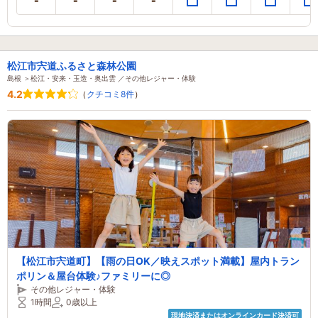
松江市宍道ふるさと森林公園
島根 ＞松江・安来・玉造・奥出雲 ／その他レジャー・体験
4.2
（
クチコミ8件
）
【松江市宍道町】【雨の日OK／映えスポット満載】屋内トラン
ポリン＆屋台体験♪ファミリーに◎
その他レジャー・体験
1時間
0歳以上
現地決済またはオンラインカード決済可