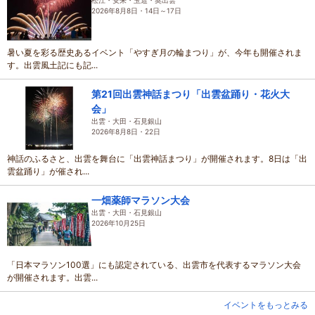
松江・安来・玉造・奥出雲
2026年8月8日・14日～17日
暑い夏を彩る歴史あるイベント「やすぎ月の輪まつり」が、今年も開催されま
す。出雲風土記にも記...
第21回出雲神話まつり「出雲盆踊り・花火大
会」
出雲・大田・石見銀山
2026年8月8日・22日
神話のふるさと、出雲を舞台に「出雲神話まつり」が開催されます。8日は「出
雲盆踊り」が催され...
一畑薬師マラソン大会
出雲・大田・石見銀山
2026年10月25日
「日本マラソン100選」にも認定されている、出雲市を代表するマラソン大会
が開催されます。出雲...
イベントをもっとみる