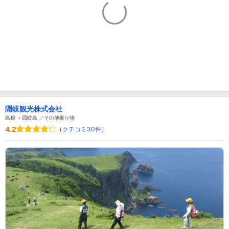
隠岐観光株式会社
島根 ＞隠岐島 ／その他乗り物
4.2
（
クチコミ30件
）