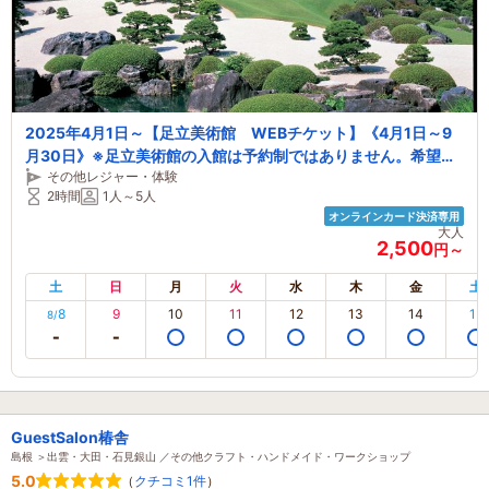
2025年4月1日～【足立美術館 WEBチケット】《4月1日～9
月30日》※足立美術館の入館は予約制ではありません。希望日
その他レジャー・体験
の開館時間中（9:00～17:30）にご来館ください。
2時間
1人～5人
オンラインカード決済専用
大人
2,500
円～
土
日
月
火
水
木
金
土
8
9
10
11
12
13
14
15
8/
GuestSalon椿舎
島根 ＞出雲・大田・石見銀山 ／その他クラフト・ハンドメイド・ワークショップ
5.0
（
クチコミ1件
）