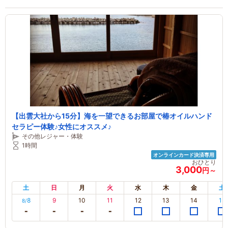
【出雲大社から15分】海を一望できるお部屋で椿オイルハンド
セラピー体験♪女性にオススメ♪
その他レジャー・体験
1時間
オンラインカード決済専用
おひとり
3,000
円～
土
日
月
火
水
木
金
土
8
9
10
11
12
13
14
15
8/