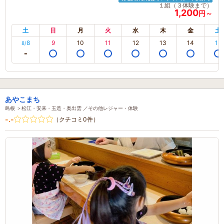
１組（３体験まで）
1,200
円～
土
日
月
火
水
木
金
土
8
9
10
11
12
13
14
15
8/
あやこまち
島根 ＞松江・安来・玉造・奥出雲 ／その他レジャー・体験
-.-
（クチコミ0件）