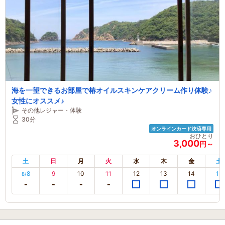
海を一望できるお部屋で椿オイルスキンケアクリーム作り体験♪
女性にオススメ♪
その他レジャー・体験
30分
オンラインカード決済専用
おひとり
3,000
円～
土
日
月
火
水
木
金
土
8
9
10
11
12
13
14
15
8/