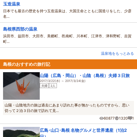
玉造温泉
日本でも最古の歴史を持つ玉造温泉は、大国主命とともに国造りをした、少彦
名...
島根県西部の温泉
浜田市、益田市、大田市、美郷町、邑南町、川本町、江津市、津和野町、吉賀
町...
温泉地をもっとみる
島根のおすすめの旅行記
山陽（広島・岡山）・山陰（島根）夫婦３日旅
2017/3/22(水) ～ 2017/3/24(金)
夫婦
2人
山陽・山陰地方の旅は過去にあまり訪れた事が無かったものですから、思い
切って２泊３日の旅で訪れて見...
60877
1320
1
広島･山口･島根 名物グルメと世界遺産（1泊2
日）