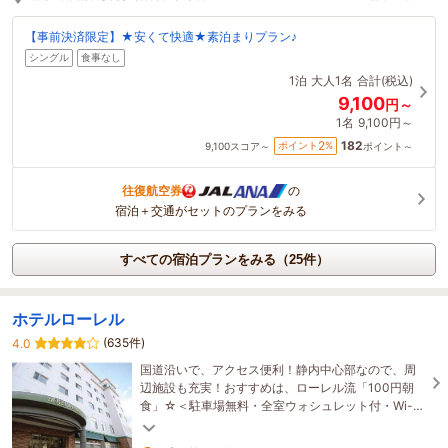
【事前決済限定】★安くて快適★素泊まりプラン♪
シングル
食事なし
1泊
大人1名
合計(税込)
9,100
円～
1名
9,100円～
182
2
ポイント
%
9,100
スコア～
ポイント～
往復航空券
の
宿泊＋交通がセットのプランをみる
すべての宿泊プランをみる（25件）
ホテルローレル
(635件)
4.0
国道沿いで、アクセス便利！静内中心部なので、周
辺施設も充実！おすすめは、ローレル流「100円朝
食」☆＜駐車場無料・全室ウォシュレット付・Wi-fi
完備＞ ※大浴場の営業は終了しております。