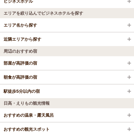
ビジネスホテル
エリアを絞り込んでビジネスホテルを探す
全国のビジネスホテル
エリア名から探す
北海道
近隣エリアから探す
日高・えりも
周辺のおすすめ宿
札幌
部屋が高評価の宿
定山渓
定山渓ビューホテル（グランベルホテルズ＆リゾー
朝食が高評価の宿
小樽・キロロ・積丹
ツ）
定山渓ビューホテル（グランベルホテルズ＆リゾー
駅徒歩5分以内の宿
札幌プリンスホテル
ニセコ・ルスツ
ツ）
日高・えりもの観光情報
札幌プリンスホテル
札幌プリンスホテル
洞爺・登別・苫小牧
ラビスタ函館ベイ（共立リゾート）
おすすめの温泉・露天風呂
スーパーホテル札幌・すすきの 天然温泉 空沼の
函館・大沼・松前
ラビスタ函館ベイ（共立リゾート）
湯
スーパーホテル札幌・すすきの 天然温泉 空沼の
おすすめの観光スポット
日高支庁の温泉