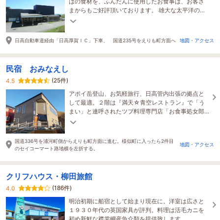
はの食材を、ふんだんに使用したお食事は、お客さ
まからもご好評頂いております。 雄大な太平洋の景
色を眺めて、のんびりとお寛ぎ下さい。
日高自動車道経由「日高厚賀ＩＣ」下車、 国道235号をえりも町方面へ
地図・アクセス
民宿 おみなえし
(25件)
4.5
アポイ岳登山、お気軽旅行、日高管内出張の拠点と
して最適。２階は『満天☆青空レストラン』で「う
まい」と連呼されたツブ料理専門店「お食事処女郎
花」(定休水曜）。朝食付プラン好評販売中♪連泊大歓
迎。
国道336号を浦河町側からえりも町方面に進む。様似町に入ったら2件目
地図・アクセス
のセイコーマート路地横を左折する。
クリフハウス・柳田旅館
(186件)
4.0
明治初期に船宿として始まり現在に。洋室は広さと
１９３０年代の英国家具が評判。料理は活毛カニを
初め新鮮な襟裳岬産魚介類を提供致します。