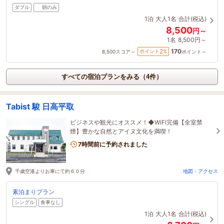
ダブル
朝のみ
1泊
大人1名
合計(税込)
8,500
円～
1名
8,500円～
170
2
ポイント
%
8,500
スコア～
ポイント～
すべての宿泊プランをみる（4件）
Tabist 駿 日高平取
ビジネスや観光にオススメ！◆WiFi完備【全室禁
煙】豊かな自然とアイヌ文化を満喫！
7時間前に予約されました
千歳空港よりお車にて約６０分
地図・アクセス
素泊まりプラン
シングル
食事なし
1泊
大人1名
合計(税込)