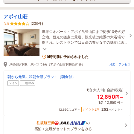
アポイ山荘
(239件)
3.9
世界ジオパーク・アポイ岳登山口まで徒歩10分の好
立地。観光の拠点に最適。観光後は絶景の大浴場で
癒され、レストランでは日高の豊かな旬の味覚に舌
鼓。五感すべてでアポイ岳に浸る、至福のひととき
を。
9時間前に予約されました
JR様似駅下車、JRバスで8分（アポイ山荘下車徒歩1分）
地図・アクセス
朝から元気に和朝食膳プラン！（朝食付）
ツイン
朝のみ
1泊
大人1名
合計(税込)
12,650
円～
1名
12,650円～
252
2
ポイント
%
12,650
スコア～
ポイント～
往復航空券
の
宿泊＋交通がセットのプランをみる