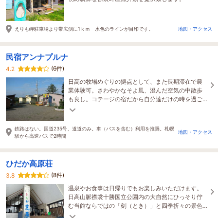
えりも岬駐車場より帯広側に1ｋｍ 水色のラインが目印です。
地図・アクセス
民宿アンナプルナ
(6件)
4.2
日高の牧場めぐりの拠点として、また長期滞在で農
業体験可。さわやかなそよ風、澄んだ空気の中散歩
も良し。コテージの宿だから自分達だけの時を過ご
せる。食事は食堂で又は持参の物を自室で食べるも
可能。
鉄路はない。国道235号、道道のみ。車（バスを含む）利用を推奨。札幌
地図・アクセス
駅から高速バスで2時間
ひだか高原荘
(8件)
3.8
温泉やお食事は日帰りでもお楽しみいただけます。
日高山脈襟裳十勝国立公園内の大自然にひっそり佇
む当館ならではの「刻（とき）」と四季折々の景色
をお楽しみください。