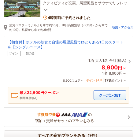
クティビティが充実。展望風呂とサウナでリフレッ
シュした後は地元で水揚げされた新鮮な海の幸を堪
能
4時間前に予約されました
浦河バスターミナルより車で約10分。JR日高幌別駅（バス停）から車で
地図・アクセス
約10分。札幌から車で約3時間
【朝食付】ホテルの朝食と自慢の展望風呂でゆとりある1日のスタート
を【シングルユース】
ツイン
朝のみ
1泊
大人1名
合計(税込)
8,900
円～
1名
8,900円～
178
ポイントUP
8,900
スコア～
ポイント～
最大
22,500
円クーポン
クーポンGET
利用条件あり
往復航空券
の
宿泊＋交通がセットのプランをみる
すべての宿泊プランをみる（7件）