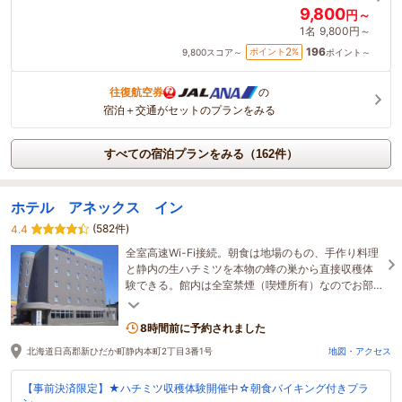
9,800
円～
1名
9,800円～
196
2
ポイント
%
9,800
スコア～
ポイント～
往復航空券
の
宿泊＋交通がセットのプランをみる
すべての宿泊プランをみる（162件）
ホテル アネックス イン
(582件)
4.4
全室高速Wi-Fi接続。朝食は地場のもの、手作り料理
と静内の生ハチミツを本物の蜂の巣から直接収穫体
験できる。館内は全室禁煙（喫煙所有）なのでお部
屋の空気も良く窓からの眺めは太平洋or日高山脈が
望める
8時間前に予約されました
北海道日高郡新ひだか町静内本町2丁目3番1号
地図・アクセス
【事前決済限定】★ハチミツ収穫体験開催中☆朝食バイキング付きプラ