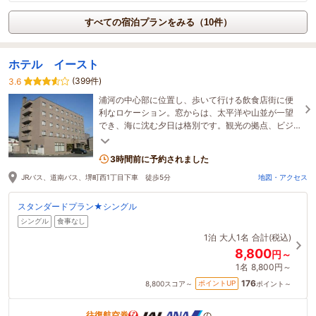
すべての宿泊プランをみる（10件）
ホテル イースト
(399件)
3.6
浦河の中心部に位置し、歩いて行ける飲食店街に便
利なロケーション。窓からは、太平洋や山並が一望
でき、海に沈む夕日は格別です。観光の拠点、ビジ
ネスにも最適なシンプルなビジネスホテルです。
3時間前に予約されました
JRバス、道南バス、堺町西1丁目下車 徒歩5分
地図・アクセス
スタンダードプラン★シングル
シングル
食事なし
1泊
大人1名
合計(税込)
8,800
円～
1名
8,800円～
176
ポイントUP
8,800
スコア～
ポイント～
往復航空券
の