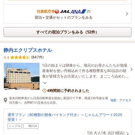
往復航空券
の
宿泊＋交通がセットのプランをみる
すべての宿泊プランをみる（52件）
静内エクリプスホテル
(847件)
4.4
1日の始まりは朝食から。地元のお母さんたちが地場
産食材を使い丹精込めて作る種類豊富な80品目の朝
食が皆様方をお出迎えいたします。まごころ込めた
サービスと朝食で最高な朝のひと時をお過ごし下さ
い。
4時間前に予約されました
道央自動車道から日高自動車道を経由し新冠ICで下車。国道235号線を浦
地図・アクセス
河方面へ。吉野町1の交差点を左折。
通常プラン（80種類の朝食バイキング付き）～じゃらんアワード2025
受賞！～
シングル
朝のみ
1泊
大人1名
合計(税込)