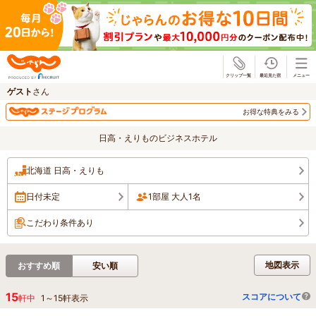
じゃらん
ゲスト
さん
お得な特典をみる
日高・えりものビジネスホテル
北海道 日高・えりも
日付未定
1部屋 大人1名
こだわり条件あり
地図表示
おすすめ順
安い順
15
スコアについて
軒中
1
～
15
軒表示