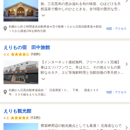
旅。三石昆布の恵み溢れる旬の味覚、心ほどける天
然温泉で癒やしのひとときを。全16室の贅沢な空
間、心地よい潮風を感じる露天風呂で日常を忘れる
滞在を。
札幌から約２時間道央自動車道⇒苫小牧東ＩＣから日高自動車道⇒新冠
地図・アクセス
ＩＣから国道235を静内方面
えりもの宿 田中旅館
(16件)
4.4
【インターネット接続無料、フリースポット完備】
春はエゾバフンウニ、冬はカニ、その他えりもの新
鮮なホタテ、エビ等海鮮料理と当館自慢の準天然ト
ロン温泉で旅の疲れを癒して下さい。
札幌から日高自動車道経由「 日高厚賀ＩＣ」 下車、 国道２３５
地図・アクセス
号・３３６線をえりも方面に
えりも観光館
(13件)
4.6
襟裳岬周辺の観光拠点としても最適！ 北海道ならで