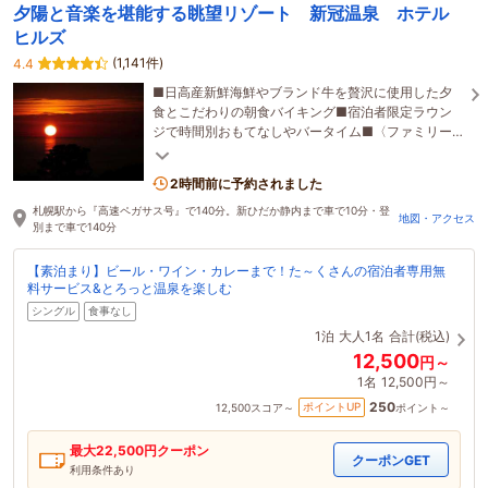
夕陽と音楽を堪能する眺望リゾート 新冠温泉 ホテル
ヒルズ
(1,141件)
4.4
■日高産新鮮海鮮やブランド牛を贅沢に使用した夕
食とこだわりの朝食バイキング■宿泊者限定ラウン
ジで時間別おもてなしやバータイム■〈ファミリー
歓迎〉無料サービス満載&困ったに寄添うサービス充
実
2時間前に予約されました
札幌駅から『高速ペガサス号』で140分。新ひだか静内まで車で10分・登
地図・アクセス
別まで車で140分
【素泊まり】ビール・ワイン・カレーまで！た～くさんの宿泊者専用無
料サービス&とろっと温泉を楽しむ
シングル
食事なし
1泊
大人1名
合計(税込)
12,500
円～
1名
12,500円～
250
ポイントUP
12,500
スコア～
ポイント～
最大
22,500
円クーポン
クーポンGET
利用条件あり