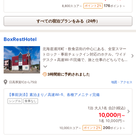
176
2
ポイント
%
8,800
スコア～
ポイント～
すべての宿泊プランをみる（24件）
BoxRestHotel
北海道浦河町・飲食店街の中心にある、全室スマー
トロック・事前チェックイン対応のホテル。ワイド
デスク＋高速Wi-Fi完備で、旅と仕事のどちらでも気
負わず過ごせる“ちょうどいい拠点”に。
3時間前に予約されました
日高厚賀ICから75分
地図・アクセス
【事前決済】素泊まり／高速Wi-fi、各種アメニティ完備
シングル
食事なし
1泊
大人1名
合計(税込)
10,000
円～
1名
10,000円～
200
2
ポイント
%
10,000
スコア～
ポイント～