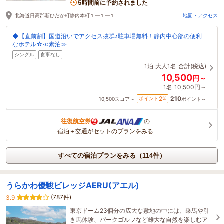
5時間前に予約されました
北海道日高郡新ひだか町静内本町１―１―１
地図・アクセス
◆【直前割】国道沿いでアクセス抜群♪駐車場無料！静内中心部の便利
なホテル☆≪素泊≫
シングル
食事なし
1泊
大人1名
合計(税込)
10,500
円～
1名
10,500円～
210
2
ポイント
%
10,500
スコア～
ポイント～
往復航空券
の
宿泊＋交通がセットのプランをみる
すべての宿泊プランをみる（114件）
うらかわ優駿ビレッジAERU(アエル)
(787件)
3.9
東京ドーム23個分の広大な敷地の中には、乗馬や引
き馬体験、パークゴルフなど雄大な自然を楽しむア