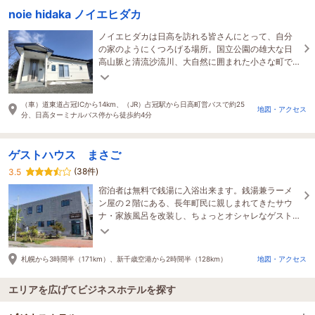
noie hidaka ノイエヒダカ
ノイエヒダカは日高を訪れる皆さんにとって、自分
の家のようにくつろげる場所。国立公園の雄大な日
高山脈と清流沙流川、大自然に囲まれた小さな町で
しかできない体験や暮らしを、一緒に楽しみましょ
う。
（車）道東道占冠ICから14km、（JR）占冠駅から日高町営バスで約25
地図・アクセス
分、日高ターミナルバス停から徒歩約4分
ゲストハウス まさご
(38件)
3.5
宿泊者は無料で銭湯に入浴出来ます。銭湯兼ラーメ
ン屋の２階にある、長年町民に親しまれてきたサウ
ナ・家族風呂を改装し、ちょっとオシャレなゲスト
ハウスに生まれ変わりました。
札幌から3時間半（171km）、新千歳空港から2時間半（128km）
地図・アクセス
エリアを広げてビジネスホテルを探す