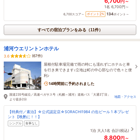
6,700
円～
1名
6,700円～
134
2
ポイント
%
6,700
スコア～
ポイント～
すべての宿泊プランをみる（11件）
浦河ウエリントンホテル
(67件)
3.6
屋根付駐車場完備で雨の時にも濡れずにホテルと車
を行き来できます♪立地は町の中心部なので色々と便
利♪
14時間前に予約されました
国道235号線沿／高速ペガサス号（札幌～浦河）道南バス「大通3丁目」
地図・アクセス
より徒歩2分
【特典付／素泊】☆公式認定店☆SORACHI1984 の缶ビール 1 本プレゼ
ント【晩酌に！！】
シングル
食事なし
1泊
大人1名
合計(税込)
8,800
円～