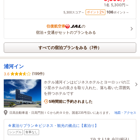
1名
5,300円～
106
2
ポイント
%
5,300
スコア～
ポイント～
往復航空券
の
宿泊＋交通がセットのプランをみる
すべての宿泊プランをみる（7件）
浦河イン
(199件)
3.6
ホテル浦河インはビジネスホテルとヨーロッパの三
ツ星ホテルの良さを取り入れた、落ち着いた雰囲気
を持つホテルです
5時間前に予約されました
日高自動車道・日高門別ＩＣから約９０分。国道235号沿いにあります。
地図・アクセス
☆素泊りプラン☆ビジネス・観光の拠点に【素泊り】
シングル
食事なし
1泊
大人1名
合計(税込)