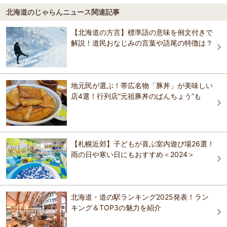
湯
日高町・平取町・新冠町・浦河町・様似町・えりも町・新ひだか町の7
稚内・留萌
ＪＲイン函館
北海道のじゃらんニュース関連記事
市町村からなる。多くのサラブレットを輩出してきた馬産地であるほ
スーパーホテル札幌・すすきの 天然温泉 空沼の
にいかっぷホロシリ乗馬クラブ
第一滝本館
か、桜の名所100選に選定された二十間道路桜並木や、ゼニガタアザラ
湯
4.5
旭川・層雲峡
シの生息地である「襟裳岬」がある。また、南側は太平洋に面してお
【北海道の方言】標準語の意味を例文付きで
ニューオータニイン札幌
にいかっぷホロシリ乗馬クラブは、日本有数の馬産地である北海道の
り、魚介も多くとれる。
解説！道民おなじみの言葉や語尾の特徴は？
第一滝本館
新冠（にいかっぷ）に位置する乗馬クラブです。 馬産地らしく在籍す
ＪＲイン函館
富良野・美瑛・トマム
おすすめの温泉・露天風呂ガイドを見る
る馬のほとんどが競馬で活躍していた元競走馬のサラブレッド！ 初め
て馬に乗る方でも、インストラクターの指導のもと、森の中への本格
HOTEL&SPA センチュリーマリーナ函館
ＪＲイン函館
的なホーストレッキングを楽しんでいただけますよ！
網走・北見・知床
ニューオータニイン札幌
地元民が選ぶ！帯広名物「豚丼」が美味しい
おすすめの観光スポットガイドを見る
店4選！行列店“元祖豚丼のぱんちょう”も
ＧＡＲＤＥＮＳ ＣＡＢＩＮ（ガーデンズキャビ
釧路・阿寒・根室・川湯・屈斜路
ニューオータニイン札幌
ン）
HOTEL&SPA センチュリーマリーナ函館
石狩・空知・千歳
ホテルニューバジェット札幌
HOTEL&SPA センチュリーマリーナ函館
ＧＡＲＤＥＮＳ ＣＡＢＩＮ（ガーデンズキャビ
【札幌近郊】子どもが喜ぶ室内遊び場26選！
帯広・十勝
ン）
雨の日や寒い日にもおすすめ＜2024＞
レンブラントスタイル札幌
ＧＡＲＤＥＮＳ ＣＡＢＩＮ（ガーデンズキャビ
湯の川プリンスホテル 渚亭
離島（利尻・礼文・天売・焼尻）
ン）
ホテルアクシアイン札幌すすきの
湯の川プリンスホテル 渚亭
北海道・道の駅ランキング2025発表！ラン
キング＆TOP3の魅力を紹介
クインテッサホテル札幌