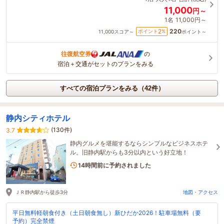
11,000
円～
1名
11,000円～
220
2
ポイント
%
11,000
スコア～
ポイント～
往復航空券
の
宿泊＋交通がセットのプランをみる
すべての宿泊プランをみる（42件）
静内シティホテル
(130件)
3.7
静内グルメを堪能するならシンプルなビジネスホテ
ル。旧静内駅からも3分以内という好立地！
1名がこの宿を見ています
14時間前に予約されました
ＪＲ静内駅から徒歩3分
地図・アクセス
平日無料軽朝食付き（土日朝食無し）新ひだか2026！駐車場無料（要
予約）完全禁煙