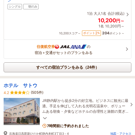
ン
シングル
朝のみ
1泊
大人1名
合計(税込)
10,200
円～
1名
10,200円～
204
2
ポイント
%
10,200
スコア～
ポイント～
往復航空券
の
宿泊＋交通がセットのプランをみる
すべての宿泊プランをみる（24件）
ホテル サトウ
(505件)
4.2
JR静内駅から徒歩2分の好立地。ビジネスに観光に最
適。手足を伸ばして入れる光明石温泉や、ボリュー
ムある朝食・夕食などホテルの合理性と旅館の寛ぎ
を兼ね備えたオールマイティに泊まれるホテル。
7時間前に予約されました
北海道日高郡新ひだか町静内本町3丁目3－4
地図・アクセス