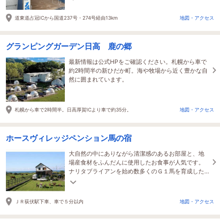
道東道占冠ICから国道237号・274号経由13km
地図・アクセス
グランピングガーデン日高 鹿の郷
最新情報は公式HPをご確認ください。札幌から車で
約2時間半の新ひだか町。海や牧場から近く豊かな自
然に囲まれています。
札幌から車で2時間半。日高厚賀ICより車で約35分。
地図・アクセス
ホースヴィレッジペンション馬の宿
大自然の中にありながら清潔感のあるお部屋と、地
場産食材をふんだんに使用したお食事が人気です。
ナリタブライアンを始め数多くのＧ１馬を育成した
オーナー自慢の一軒宿。
ＪＲ荻伏駅下車、車で５分以内
地図・アクセス