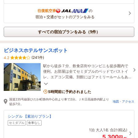
往復航空券
の
宿泊＋交通がセットのプランをみる
すべての宿泊プランをみる（9件）
ビジネスホテルサンスポット
(241件)
4.2
駅から徒歩７分、飲食店街やコンビニも徒歩圏内で
便利。お部屋は全てセミダブルのベッドでバストイ
レ、エアコン完備。別館にはファミリールームもあ
り、団体・長期滞在のお客様やご家族での宿泊にも
最適！
5時間前に予約されました
国道235号線新ひだか町静内中心街より車で2分。ＪＲ日高線静内駅より
地図・アクセス
徒歩7分。
シングル 【素泊りプラン】
セミダブル
食事なし
1泊
大人1名
合計(税込)
5,300
円～