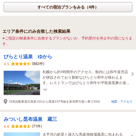
すべての宿泊プランをみる（4件）
エリア条件にのみ合致した検索結果
※ご指定の検索条件に合致するプランがないか、予約受付を停止中の宿になりま
す。
びらとり温泉 ゆから
(882件)
4.5
札幌から約1時間半のアクセス。館内には和牛直売店
が併設されており新鮮なびらとり和牛が味わえま
す。レストランではびらとり和牛や平取産黒豚が楽
しめる他、リーズナブルなメニューも取り揃えてい
ます！
日高自動車道日高富川ICから国道237号線を富良野方面へ車で20分
地図・アクセス
みついし昆布温泉 蔵三
(71件)
4.6
太平洋の絶景と雄大な馬産地牧場風景に包まれる