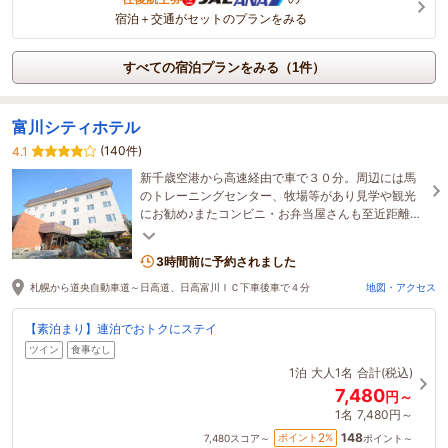
宿泊＋交通がセットのプランをみる
すべての宿泊プランをみる（1件）
富川シティホテル
(140件)
4.1
新千歳空港から高速経由で車で３０分。周辺には馬
のトレーニングセンター、牧場等があり見学や観光
にお勧め♪またコンビニ・お弁当屋さんも至近距離に
あるのでビジネス利用にもお勧めです☆
3時間前に予約されました
札幌から道央自動車道～日高道、日高富川ＩＣ下車後車で４分
地図・アクセス
【素泊まり】連泊でおトクにステイ
ツイン
食事なし
1泊
大人1名
合計(税込)
7,480
円～
1名
7,480円～
148
2
ポイント
%
7,480
スコア～
ポイント～