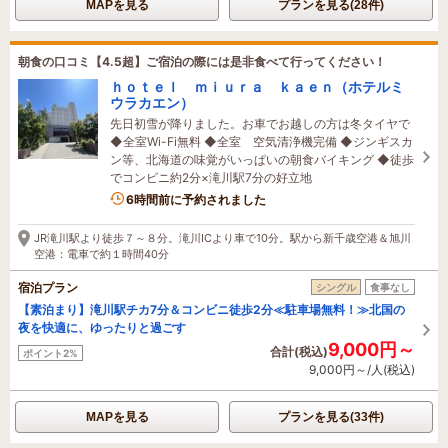
MAPを見る
プランを見る(28件)
朝食の口コミ【4.5超】ご宿泊の際には是非食べて行ってください！
ｈｏｔｅｌ ｍｉｕｒａ ｋａｅｎ（ホテルミ
ウラカエン）
先日初雪が降りました。お車でお越しの方は冬タイヤで
◆全室Wi-Fi無料 ◆全室 空気清浄機完備 ◆ジンギスカ
ン等、北海道の味覚がいっぱいの朝食バイキング ◆徒歩
でコンビニ約2分×滝川駅7分の好立地
6時間前に予約されました
JR滝川駅より徒歩７～８分。滝川ICより車で10分。駅から新千歳空港＆旭川
空港：電車で約１時間40分
宿泊プラン
シングル
食事なし
【素泊まり】滝川駅チカ7分＆コンビニ徒歩2分≪駐車場無料！≫北国の
夜を快適に、ゆったりと過ごす
9,000円～
合計(税込)
ポイント2%
9,000円～/人(税込)
MAPを見る
プランを見る(33件)