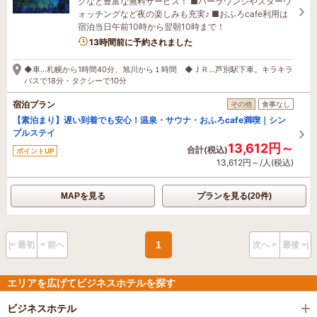
クなど豊富な無料サービス！ ■バーラウンジやスターウ
ォッチングなど夜の楽しみも充実♪ ■おふろcafe利用は
宿泊当日午前10時から翌朝10時まで！
1名がこの宿を見ています
13時間前に予約されました
◆車…札幌から1時間40分、旭川から１時間 ◆ＪＲ…芦別駅下車。キラキラ
バスで18分・タクシーで10分
宿泊プラン
その他
食事なし
【素泊まり】遅い到着でも安心！温泉・サウナ・おふろcafe満喫｜シン
プルステイ
13,612円～
合計(税込)
ポイントUP
13,612円～/人(税込)
MAPを見る
プランを見る(20件)
1
|< 最初
< 前へ
次へ >
最後 >|
エリアを広げてビジネスホテルを探す
ビジネスホテル