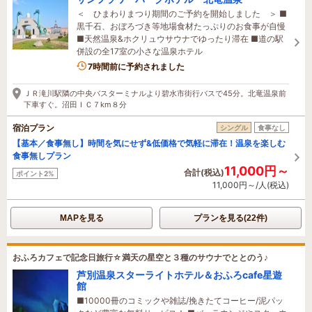
＜ ひまわりまつり期間のご予約を開始しました ＞ ■
黒千石、おぼろづき等地場食材たっぷりのお食事が自慢
■天然温泉&ホクリュウサウナでゆったり滞在 ■道の駅
併設の全17室の小さな温泉ホテル
7時間前に予約されました
ＪＲ滝川駅隣の中央バスターミナルより碧水市街行バスで45分。北竜温泉前
下車すぐ。沼田ＩＣ７km８分
宿泊プラン
シングル
食事なし
【基本／食事無し】時間を気にせず&低価格で気軽に滞在！温泉を楽しむ
食事無しプラン
11,000円～
合計(税込)
ポイント2%
11,000円～/人(税込)
MAPを見る
プランを見る(22件)
おふろカフェで記念日旅行☆満天の星空と３種のサウナでととのう♪
芦別温泉スターライトホテル＆おふろcafe星遊
館
■10000冊のコミックや雑誌/挽きたてコーヒー/泥パッ