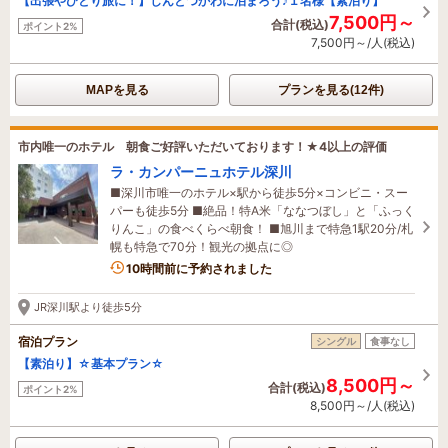
【出張やひとり旅に！】しんとつかわに泊まろう♪１名様【素泊り】
7,500円～
合計(税込)
ポイント2%
7,500円～/人(税込)
MAPを見る
プランを見る(12件)
市内唯一のホテル 朝食ご好評いただいております！★4以上の評価
ラ・カンパーニュホテル深川
■深川市唯一のホテル×駅から徒歩5分×コンビニ・スー
パーも徒歩5分 ■絶品！特A米「ななつぼし」と「ふっく
りんこ」の食べくらべ朝食！ ■旭川まで特急1駅20分/札
幌も特急で70分！観光の拠点に◎
10時間前に予約されました
JR深川駅より徒歩5分
宿泊プラン
シングル
食事なし
【素泊り】☆基本プラン☆
8,500円～
合計(税込)
ポイント2%
8,500円～/人(税込)