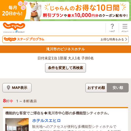
じゃらん
お得な特典をみる
滝川市のビジネスホテル
日付未定1泊 1部屋 大人1名 子供0名
条件を変更して再検索
MAP表示
おすすめ順
安い順
8
軒中
1
～
8
軒表示
機能的な客室でご滞在を◆滝川市中心部の多機能型シティホテル。
ホテルスエヒロ
観光地へのアクセスが便利な多機能型シティホテルで