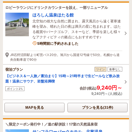
ロビーラウンジにドリンクカウンターを設え、一部リニューアル
ほろしん温泉ほたる館
北空知の雄大な自然に囲まれ、露天風呂から遠く署寒連
峰を望み、晴れた日の夜は満天の星に包まれます。ほた
る鑑賞やパークゴルフ、スキーなど、季節を楽しむ様々
なアクティビティの拠点にもおすすめです♪
5時間前に予約されました
JR石狩沼田駅より町営バス20分。旭川から国道12号線で50分。札幌から道
央自動車道で90分
宿泊プラン
ツイン
食事なし
【ビジネス＆一人旅／素泊まり】15時～21時半まで生ビールなど飲み放
題！温泉にサウナ、岩盤浴満喫
9,240円～
合計(税込)
ポイント2%
9,240円～/人(税込)
MAPを見る
プランを見る(31件)
＼限定クーポン発行中！／道の駅併設！17室の天然温泉宿
サンフラワーパークホテル 北竜温泉