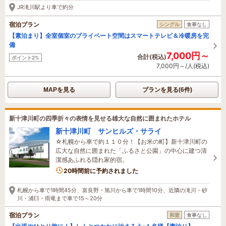
JR滝川駅より車で約分
宿泊プラン
シングル
食事なし
【素泊まり】全室個室のプライベート空間はスマートテレビ＆冷暖房を完
備
7,000円～
合計(税込)
ポイント2%
7,000円～/人(税込)
MAPを見る
プランを見る(6件)
新十津川町の四季折々の表情を見せる雄大な自然に囲まれたホテル
新十津川町 サンヒルズ・サライ
☆札幌から車で約１１０分！【お米の町】新十津川町の
広大な自然に囲まれた「ふるさと公園」の中心に建つ清
潔感あふれる隠れ家的宿。
20時間前に予約されました
札幌から車で1時間45分、富良野・旭川から車で1時間10分、近隣の滝川・砂
川・浦臼・雨竜まで車で15～20分
宿泊プラン
和室
食事なし