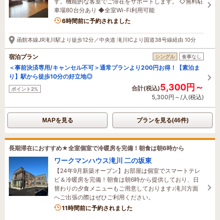
す。機能的な客室でご滞在をサポートします。 ◇無料駐
車場80台分あり ◆全室Wi-Fi利用可能
6時間前に予約されました
函館本線JR滝川駅より徒歩12分／中央道 滝川ICより国道38号線経由 10分
宿泊プラン
シングル
食事なし
＜事前決済専用/キャンセル不可＞通常プランより200円お得！【素泊ま
り】駅から徒歩10分の好立地◎
5,300円～
合計(税込)
ポイント2%
5,300円～/人(税込)
MAPを見る
プランを見る(46件)
長期滞在におすすめ★全室個室で冷暖房を完備！朝食は朝6時から
ワークマンハウス滝川 二の坂東
【24年9月新築オープン】お部屋は個室でスマートテレ
ビ＆冷暖房を完備！朝食は朝6時から提供しており、日
替わりの夕食メニューもご用意しております♪滝川方面
へご出張の際はぜひご利用ください。
11時間前に予約されました