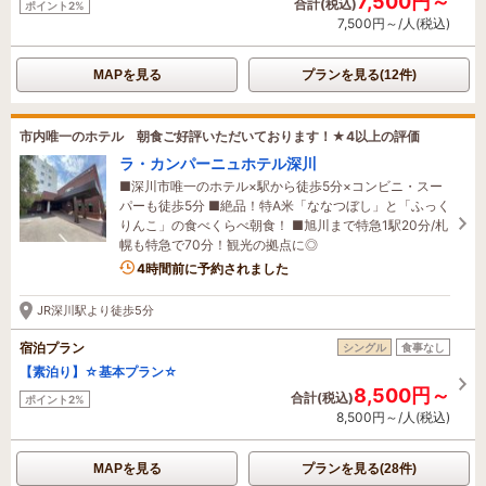
7,500円～
合計(税込)
ポイント2%
7,500円～/人(税込)
MAPを見る
プランを見る(12件)
市内唯一のホテル 朝食ご好評いただいております！★4以上の評価
ラ・カンパーニュホテル深川
■深川市唯一のホテル×駅から徒歩5分×コンビニ・スー
パーも徒歩5分 ■絶品！特A米「ななつぼし」と「ふっく
りんこ」の食べくらべ朝食！ ■旭川まで特急1駅20分/札
幌も特急で70分！観光の拠点に◎
4時間前に予約されました
JR深川駅より徒歩5分
宿泊プラン
シングル
食事なし
【素泊り】☆基本プラン☆
8,500円～
合計(税込)
ポイント2%
8,500円～/人(税込)
MAPを見る
プランを見る(28件)