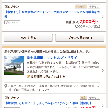
宿泊プラン
シングル
食事なし
【素泊まり】全室個室のプライベート空間はスマートテレビ＆冷暖房を完
備
7,000円～
合計(税込)
ポイント2%
7,000円～/人(税込)
MAPを見る
プランを見る(6件)
新十津川町の四季折々の表情を見せる雄大な自然に囲まれたホテル
新十津川町 サンヒルズ・サライ
☆札幌から車で約１１０分！【お米の町】新十津川町の
広大な自然に囲まれた「ふるさと公園」の中心に建つ清
潔感あふれる隠れ家的宿。
13時間前に予約されました
札幌から車で1時間45分、富良野・旭川から車で1時間10分、近隣の滝川・砂
川・浦臼・雨竜まで車で15～20分
宿泊プラン
和室
食事なし
【出張やひとり旅に！】しんとつかわに泊まろう♪１名様【素泊り】