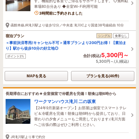
す。機能的な客室でご滞在をサポートします。 ◇無料駐
車場80台分あり ◆全室Wi-Fi利用可能
3時間前に予約されました
函館本線JR滝川駅より徒歩12分／中央道 滝川ICより国道38号線経由 10分
宿泊プラン
シングル
食事なし
＜事前決済専用/キャンセル不可＞通常プランより200円お得！【素泊ま
り】駅から徒歩10分の好立地◎
5,300円～
合計(税込)
ポイント2%
5,300円～/人(税込)
MAPを見る
プランを見る(46件)
長期滞在におすすめ★全室個室で冷暖房を完備！朝食は朝6時から
ワークマンハウス滝川 二の坂東
【24年9月新築オープン】お部屋は個室でスマートテレ
ビ＆冷暖房を完備！朝食は朝6時から提供しており、日
替わりの夕食メニューもご用意しております♪滝川方面
へご出張の際はぜひご利用ください。
JR滝川駅より車で約分