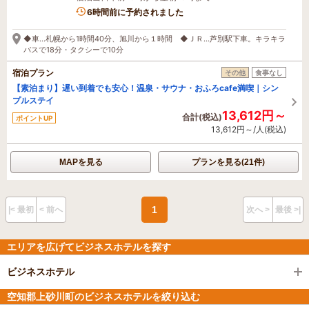
6時間前に予約されました
◆車…札幌から1時間40分、旭川から１時間 ◆ＪＲ…芦別駅下車。キラキラ
バスで18分・タクシーで10分
宿泊プラン
その他
食事なし
【素泊まり】遅い到着でも安心！温泉・サウナ・おふろcafe満喫｜シン
プルステイ
13,612円～
合計(税込)
ポイントUP
13,612円～/人(税込)
MAPを見る
プランを見る(21件)
1
|< 最初
< 前へ
次へ >
最後 >|
エリアを広げてビジネスホテルを探す
ビジネスホテル
空知郡上砂川町のビジネスホテルを絞り込む