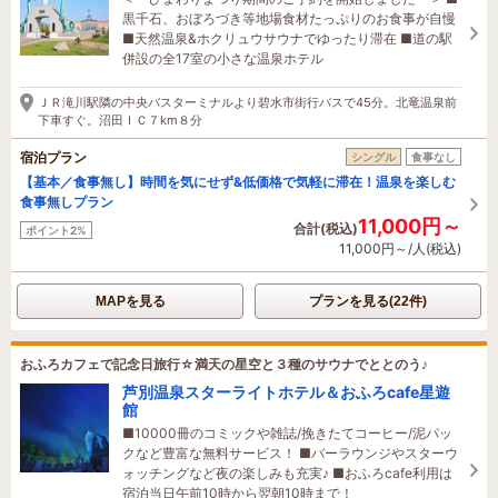
黒千石、おぼろづき等地場食材たっぷりのお食事が自慢
■天然温泉&ホクリュウサウナでゆったり滞在 ■道の駅
併設の全17室の小さな温泉ホテル
ＪＲ滝川駅隣の中央バスターミナルより碧水市街行バスで45分。北竜温泉前
下車すぐ。沼田ＩＣ７km８分
宿泊プラン
シングル
食事なし
【基本／食事無し】時間を気にせず&低価格で気軽に滞在！温泉を楽しむ
食事無しプラン
11,000円～
合計(税込)
ポイント2%
11,000円～/人(税込)
MAPを見る
プランを見る(22件)
おふろカフェで記念日旅行☆満天の星空と３種のサウナでととのう♪
芦別温泉スターライトホテル＆おふろcafe星遊
館
■10000冊のコミックや雑誌/挽きたてコーヒー/泥パッ
クなど豊富な無料サービス！ ■バーラウンジやスターウ
ォッチングなど夜の楽しみも充実♪ ■おふろcafe利用は
宿泊当日午前10時から翌朝10時まで！