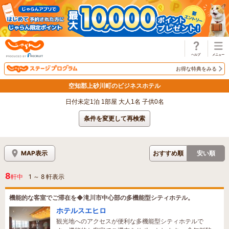
じゃらん
お得な特典をみる
空知郡上砂川町のビジネスホテル
日付未定1泊 1部屋 大人1名 子供0名
条件を変更して再検索
MAP表示
おすすめ順
安い順
8
軒中
1
～
8
軒表示
機能的な客室でご滞在を◆滝川市中心部の多機能型シティホテル。
ホテルスエヒロ
観光地へのアクセスが便利な多機能型シティホテルで