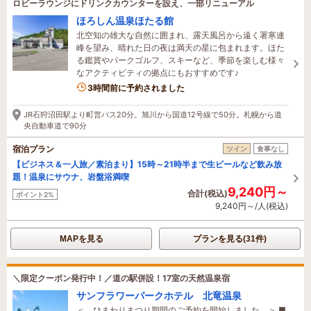
ロビーラウンジにドリンクカウンターを設え、一部リニューアル
ほろしん温泉ほたる館
北空知の雄大な自然に囲まれ、露天風呂から遠く署寒連
峰を望み、晴れた日の夜は満天の星に包まれます。ほた
る鑑賞やパークゴルフ、スキーなど、季節を楽しむ様々
なアクティビティの拠点にもおすすめです♪
3時間前に予約されました
JR石狩沼田駅より町営バス20分。旭川から国道12号線で50分。札幌から道
央自動車道で90分
宿泊プラン
ツイン
食事なし
【ビジネス＆一人旅／素泊まり】15時～21時半まで生ビールなど飲み放
題！温泉にサウナ、岩盤浴満喫
9,240円～
合計(税込)
ポイント2%
9,240円～/人(税込)
MAPを見る
プランを見る(31件)
＼限定クーポン発行中！／道の駅併設！17室の天然温泉宿
サンフラワーパークホテル 北竜温泉
＜ ひまわりまつり期間のご予約を開始しました ＞ ■