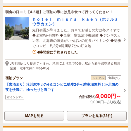
朝食の口コミ【4.5超】ご宿泊の際には是非食べて行ってください！
ｈｏｔｅｌ ｍｉｕｒａ ｋａｅｎ（ホテルミ
ウラカエン）
先日初雪が降りました。お車でお越しの方は冬タイヤで
◆全室Wi-Fi無料 ◆全室 空気清浄機完備 ◆ジンギスカ
ン等、北海道の味覚がいっぱいの朝食バイキング ◆徒歩
でコンビニ約2分×滝川駅7分の好立地
4時間前に予約されました
JR滝川駅より徒歩７～８分。滝川ICより車で10分。駅から新千歳空港＆旭川
空港：電車で約１時間40分
宿泊プラン
シングル
食事なし
【素泊まり】滝川駅チカ7分＆コンビニ徒歩2分≪駐車場無料！≫北国の
夜を快適に、ゆったりと過ごす
9,000円～
合計(税込)
ポイント2%
9,000円～/人(税込)
MAPを見る
プランを見る(33件)