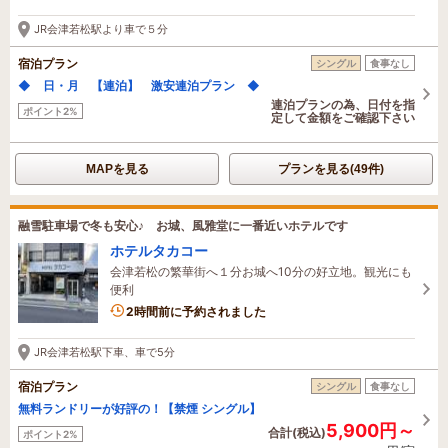
JR会津若松駅より車で５分
宿泊プラン
シングル
食事なし
◆ 日・月 【連泊】 激安連泊プラン ◆
連泊プランの為、日付を指
ポイント2%
定して金額をご確認下さい
MAPを見る
プランを見る(49件)
融雪駐車場で冬も安心♪ お城、風雅堂に一番近いホテルです
ホテルタカコー
会津若松の繁華街へ１分お城へ10分の好立地。観光にも
便利
2時間前に予約されました
JR会津若松駅下車、車で5分
宿泊プラン
シングル
食事なし
無料ランドリーが好評の！【禁煙 シングル】
5,900円～
合計(税込)
ポイント2%