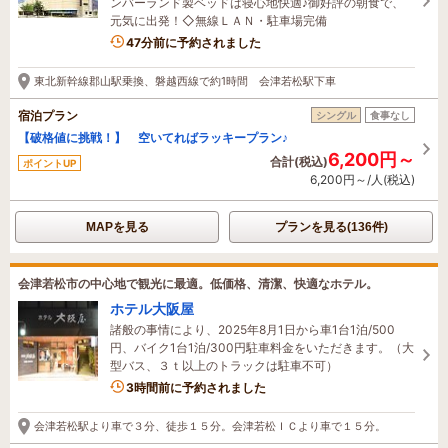
ンバーランド製ベッドは寝心地快適♪御好評の朝食で、
元気に出発！◇無線ＬＡＮ・駐車場完備
3名がこの宿を見ています
47分前に予約されました
東北新幹線郡山駅乗換、磐越西線で約1時間 会津若松駅下車
宿泊プラン
シングル
食事なし
【破格値に挑戦！】 空いてればラッキープラン♪
6,200円～
合計(税込)
ポイントUP
6,200円～/人(税込)
MAPを見る
プランを見る(136件)
会津若松市の中心地で観光に最適。低価格、清潔、快適なホテル。
ホテル大阪屋
諸般の事情により、2025年8月1日から車1台1泊/500
円、バイク1台1泊/300円駐車料金をいただきます。（大
型バス、３ｔ以上のトラックは駐車不可）
2名がこの宿を見ています
3時間前に予約されました
会津若松駅より車で３分、徒歩１５分。会津若松ＩＣより車で１５分。