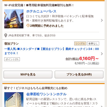
W-iFi全室完備！■専用駐車場無料完備■朝刊も無料！
ホテルニューパレス
口コミでも大好評！和洋朝食バイキング♪ミ駐車場無
料・屋根付き無料駐輪場もあります。
2時間前に予約されました
JR会津若松駅下車、車で5分。徒歩20分
宿泊プラン
シングル
食事なし
一番人気♪■スタンダード■【素泊まりプラン】最終チェックイン24：00
までＯＫ！
6,160円～
合計(税込)
ポイント2%
6,160円～/人(税込)
MAPを見る
プランを見る(84件)
駅すぐ！ビジネスはもちろん会津観光にもお勧め
会津若松ワシントンホテル
駅周辺随一の展望レストランで、思い出に残る夕食♪ス
イートから和室まで幅白いスタイルの滞在を実現！スラ