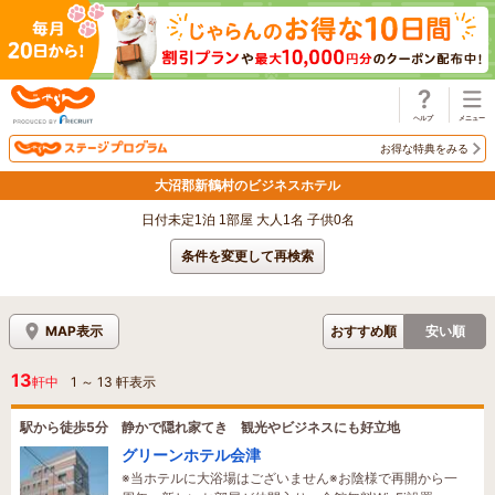
じゃらん
お得な特典をみる
大沼郡新鶴村のビジネスホテル
日付未定1泊 1部屋 大人1名 子供0名
条件を変更して再検索
MAP表示
おすすめ順
安い順
13
軒中
1
～
13
軒表示
駅から徒歩5分 静かで隠れ家てき 観光やビジネスにも好立地
グリーンホテル会津
※当ホテルに大浴場はございません※お陰様で再開から一