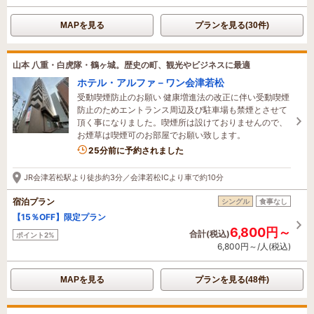
MAPを見る
プランを見る(30件)
山本 八重・白虎隊・鶴ヶ城。歴史の町、観光やビジネスに最適
ホテル・アルファ－ワン会津若松
受動喫煙防止のお願い 健康増進法の改正に伴い受動喫煙
防止のためエントランス周辺及び駐車場も禁煙とさせて
頂く事になりました。喫煙所は設けておりませんので、
お煙草は喫煙可のお部屋でお願い致します。
2名がこの宿を見ています
25分前に予約されました
JR会津若松駅より徒歩約3分／会津若松ICより車で約10分
宿泊プラン
シングル
食事なし
【15％OFF】限定プラン
6,800円～
合計(税込)
ポイント2%
6,800円～/人(税込)
MAPを見る
プランを見る(48件)