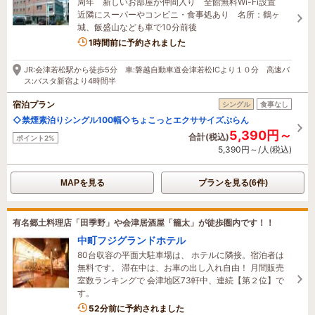
周年 新しいお部屋が仲間入り 全館無料Wi-Fi設置
近隣にスーパーやコンビニ・食事処あり 名所：鶴ヶ
城、飯盛山なども車で10分前後
1時間前に予約されました
JR:会津若松駅から徒歩5分 車:磐越自動車道会津若松ICより１０分 高速バ
ス:バスタ新宿より4時間半
宿泊プラン
シングル
食事なし
◇禁煙素泊りシングル100幅◇ちょこっとエクササイズぷらん
5,390円～
合計(税込)
ポイント2%
5,390円～/人(税込)
MAPを見る
プランを見る(6件)
有名郷土料理店「田季野」や会津居酒屋「籠太」が徒歩圏内です！！
中町フジグランドホテル
80台収容の平面大駐車場は、 ホテルに隣接。宿泊者は
無料です。 滞在中は、お車の出し入れ自由！ 月間販売
室数ランキングで 会津地区73軒中、連続【第２位】で
す。
52分前に予約されました