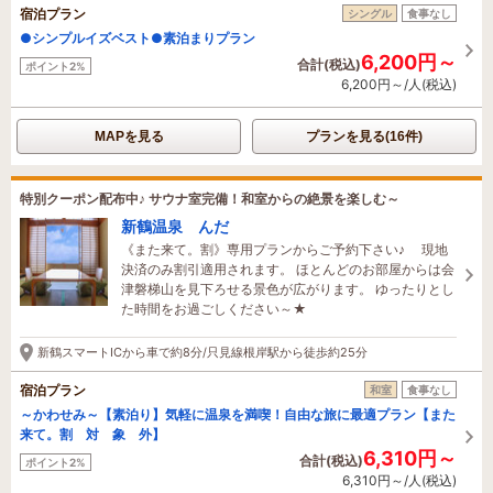
宿泊プラン
シングル
食事なし
●シンプルイズベスト●素泊まりプラン
6,200円～
合計(税込)
ポイント2%
6,200円～/人(税込)
MAPを見る
プランを見る(16件)
特別クーポン配布中♪ サウナ室完備！和室からの絶景を楽しむ～
新鶴温泉 んだ
《また来て。割》専用プランからご予約下さい♪ 現地
決済のみ割引適用されます。 ほとんどのお部屋からは会
津磐梯山を見下ろせる景色が広がります。 ゆったりとし
た時間をお過ごしください～★
新鶴スマートICから車で約8分/只見線根岸駅から徒歩約25分
宿泊プラン
和室
食事なし
～かわせみ～【素泊り】気軽に温泉を満喫！自由な旅に最適プラン【また
来て。割 対 象 外】
6,310円～
合計(税込)
ポイント2%
6,310円～/人(税込)