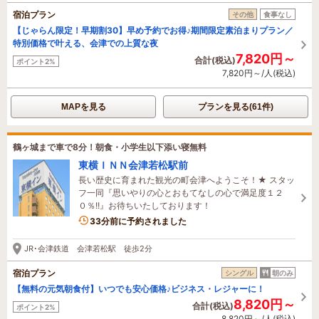
宿泊プラン
その他
食事なし
【じゃらん限定！早期割30】早め予約でお得♪期間限定素泊まりプラン／
特別価格で叶える、会津での上質な夜
7,820円～
合計(税込)
ポイント2%
7,820円～/人(税込)
MAPを見る
プランを見る(61件)
鶴ヶ城まで車で8分！朝食・小学生以下添い寝無料
東横ＩＮＮ会津若松駅前
長い歴史に育まれた観光の町会津へようこそ！★ スタッ
フ一同『思いやりの心とおもてなしの心で満足度１２
０％!!』お待ちいたしております！
33分前に予約されました
JR･会津鉄道 会津若松駅 徒歩2分
宿泊プラン
シングル
朝のみ
【無料の元気朝食付】いつでも安心価格♪ビジネス・レジャーに！
8,820円～
合計(税込)
ポイント2%
8,820円～/人(税込)