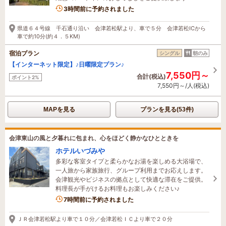
3時間前に予約されました
県道６４号線 千石通り沿い 会津若松駅より、車で５分 会津若松ICから
車で約10分(約４．５KM)
宿泊プラン
シングル
朝のみ
【インターネット限定】♪日曜限定プラン♪
7,550円～
合計(税込)
ポイント2%
7,550円～/人(税込)
MAPを見る
プランを見る(53件)
会津東山の風と夕暮れに包まれ、心をほどく静かなひとときを
ホテルいづみや
多彩な客室タイプと柔らかなお湯を楽しめる大浴場で、
一人旅から家族旅行、グループ利用までお応えします。
会津観光やビジネスの拠点として快適な滞在をご提供。
料理長が手がけるお料理もお楽しみください♪
1名がこの宿を見ています
7時間前に予約されました
ＪＲ会津若松駅より車で１０分／会津若松ＩＣより車で２０分