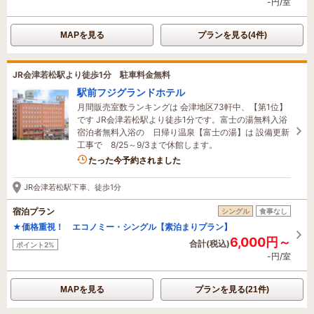
-円/室
MAPを見る
プランを見る(4件)
JR会津若松駅より徒歩1分 駐車料金無料
駅前フジグランドホテル
月間販売室数ランキングは 会津地区73軒中、【第1位】
です JR会津若松駅より徒歩1分です。富士の湯無料入浴
宿泊者無料入浴の 日帰り温泉【富士の湯】は 設備更新
工事で 8/25～9/3まで休館します。
6名がこの宿を見ています
たった今予約されました
JR会津若松駅下車、徒歩1分
宿泊プラン
シングル
食事なし
★価格重視！ エコノミー・シングル【素泊まりプラン】
6,000円～
合計(税込)
ポイント2%
-円/室
MAPを見る
プランを見る(21件)