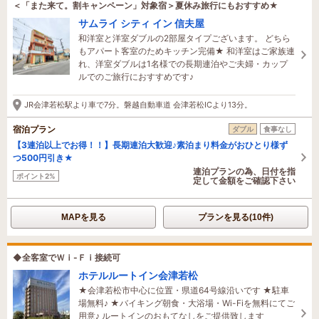
＜「また来て。割キャンペーン」対象宿＞夏休み旅行にもおすすめ★
サムライ シティ イン 信夫屋
和洋室と洋室ダブルの2部屋タイプございます。 どちら
もアパート客室のためキッチン完備★ 和洋室はご家族連
れ、洋室ダブルは1名様での長期連泊やご夫婦・カップ
ルでのご旅行におすすめです♪
JR会津若松駅より車で7分。磐越自動車道 会津若松ICより13分。
宿泊プラン
ダブル
食事なし
【3連泊以上でお得！！】長期連泊大歓迎♪素泊まり料金がおひとり様ず
つ500円引き★
連泊プランの為、日付を指
ポイント2%
定して金額をご確認下さい
MAPを見る
プランを見る(10件)
◆全客室でＷｉ-Ｆｉ接続可
ホテルルートイン会津若松
★会津若松市中心に位置・県道64号線沿いです ★駐車
場無料♪ ★バイキング朝食・大浴場・Wi-Fiを無料にてご
用意♪ ルートインのおもてなしをご提供致します
2名がこの宿を見ています