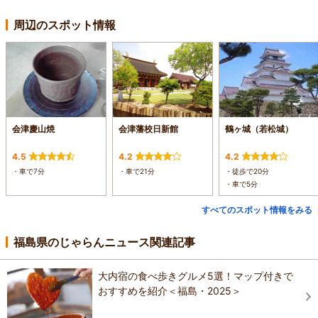
周辺のスポット情報
会津慶山焼
会津藩校日新館
鶴ヶ城（若松城）
4.5
4.2
4.2
・車で7分
・車で21分
・徒歩で20分
・車で5分
すべてのスポット情報をみる
福島県のじゃらんニュース関連記事
大内宿の食べ歩きグルメ5選！マップ付きで
おすすめを紹介＜福島・2025＞