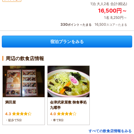
1泊 大人2名 合計(税込)
16,500円～
1名 8,250円～
330
16,500
ポイント～たまる
スコア～たまる
宿泊プランをみる
周辺の飲食店情報
満田屋
会津武家屋敷 御食事処
九曜亭
4.3
4.0
・徒歩で5分
・車で8分
すべての飲食店情報をみる