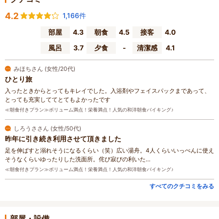
4.2
1,166件
部屋
4.3
朝食
4.5
接客
4.0
風呂
3.7
夕食
-
清潔感
4.1
みほちさん (女性/20代)
ひとり旅
入ったときからとってもキレイでした。入浴剤やフェイスパックまであって、
とっても充実しててとてもよかったです
≪朝食付きプラン≫ボリューム満点！栄養満点！人気の和洋朝食バイキング♪
しろうささん (女性/50代)
昨年に引き続き利用させて頂きました
足を伸ばすと溺れそうになるくらい（笑）広い湯舟。4人くらいいっぺんに使え
そうなくらいゆったりした洗面所。侘び寂びの利いた…
≪朝食付きプラン≫ボリューム満点！栄養満点！人気の和洋朝食バイキング♪
すべてのクチコミをみる
部屋・設備