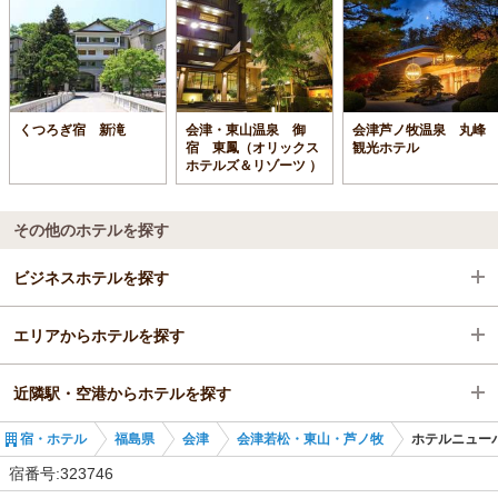
くつろぎ宿 新滝
会津・東山温泉 御
会津芦ノ牧温泉 丸峰
宿 東鳳（オリックス
観光ホテル
ホテルズ＆リゾーツ ）
その他のホテルを探す
ビジネスホテルを探す
エリアからホテルを探す
福島県
近隣駅・空港からホテルを探す
会津
福島県
宿・ホテル
福島県
会津
会津若松・東山・芦ノ牧
ホテルニュー
会津若松・東山・芦ノ牧
会津
七日町駅
宿番号:323746