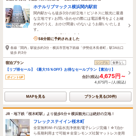
ホテルリブマックス横浜関内駅前
関内駅からも徒歩3分の好立地！ビジネスに観光に最適
な立地です♪ お問い合わせの際には電話番号をよくお確
かめのうえ、おかけ間違いのないようお願いいたしま
す。
2名がこの宿を見ています
58分前に予約されました
各線「関内」駅徒歩約3分・横浜市営地下鉄線「伊勢佐木長者町」駅3A出口
徒歩 約3分
宿泊プラン
シングル
食事なし
【リブ得セール】《最大15％OFF》お得なセールプラン【素泊り】
4,675円～
合計(税込)
ポイントUP
4,675円～/人(税込)
MAPを見る
プランを見る(30件)
JR・地下鉄「桜木町駅」より徒歩5分☆横浜観光には絶好の立地！
フレックステイイン桜木町
全室無料Wi-Fi/温水洗浄便座/電子レンジ完備！☆1泊か
ら長期利用まで可能☆全室シモンズ社製マットレス使用