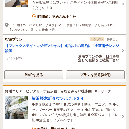
☆横浜観光にはフレックステイイン桜木町をぜひご利用
ください！☆
6名がこの宿を見ています
1時間前に予約されました
JR・地下鉄「桜木町駅」より徒歩5分。京急「日ノ出町駅」より徒歩10分。
｢みなとみらい駅｣より徒歩15分。
宿泊プラン
シングル
食事なし
【フレックステイ・レジデンシャル】 4泊以上の連泊に！全室電子レンジ
設置！
連泊プランの為、日付を指
ポイント2%
定して金額をご確認下さい
MAPを見る
プランを見る(34件)
野毛エリア ピアアリーナ徒歩圏 みなとみらい徒歩園 Kアリーナ
横浜桜木町タウンホテル２４
●洗濯乾燥まで無料 ●VOD無料！映画、アニメ、等 ●シ
ャンプーバー ●充実のアメニティ ●お荷物のお預かり
●ヒツジのいらない枕貸し出し無料 ●全室バス・トイレ
別 ●全室セミダブルベット
3名がこの宿を見ています