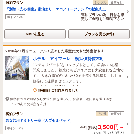
宿泊プラン
シングル
食事なし
『別館・安心個室』素泊まり・エコノミープラン『2連泊以上』
連泊プランの為、日付を指
ポイント2%
定して金額をご確認下さい
MAPを見る
プランを見る(6件)
2016年11月リニューアル！広々した客室に大きな浴室付き☆
ホテル アイマーレ 横浜伊勢佐木町
“シティリゾート”をコンセプトとして、横浜の中心部に
開業しました。 観光にもビジネスにも大変便利な立地で
す。 大きな浴室のついた30㎡を超える部屋を、お手頃
価格にて提供させて頂きます。
2名がこの宿を見ています
1時間前に予約されました
伊勢佐木長者町駅から大通公園を通って、警察署・消防署を通り過ぎ、ロー
ソンのある交差点を左折。
宿泊プラン
その他
食事なし
男女共用ドミトリー室（カプセルベッド）
3,500円～
合計(税込)
ポイント2%
3,500円～/人(税込)