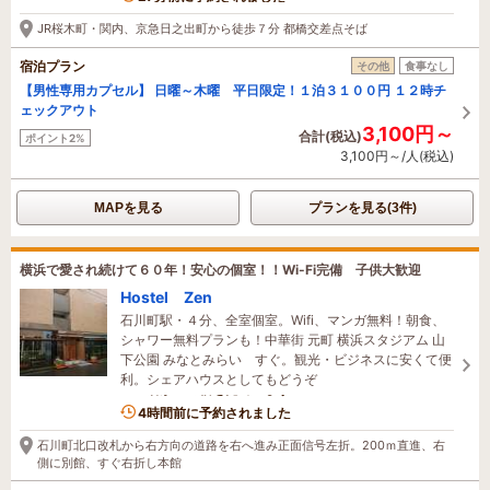
27分前に予約されました
JR桜木町・関内、京急日之出町から徒歩７分 都橋交差点そば
宿泊プラン
その他
食事なし
【男性専用カプセル】 日曜～木曜 平日限定！１泊３１００円 １２時チ
ェックアウト
3,100円～
合計(税込)
ポイント2%
3,100円～/人(税込)
MAPを見る
プランを見る(3件)
横浜で愛され続けて６０年！安心の個室！！Wi-Fi完備 子供大歓迎
Hostel Zen
石川町駅・４分、全室個室。Wifi、マンガ無料！朝食、
シャワー無料プランも！中華街 元町 横浜スタジアム 山
下公園 みなとみらい すぐ。観光・ビジネスに安くて便
利。シェアハウスとしてもどうぞ
6名がこの宿を見ています
4時間前に予約されました
石川町北口改札から右方向の道路を右へ進み正面信号左折。200ｍ直進、右
側に別館、すぐ右折し本館