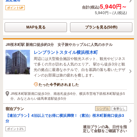
5,940円～
合計(税込)
ポイントUP
5,940円～/人(税込)
MAPを見る
プランを見る(50件)
JR桜木町駅 新南口徒歩約3分 女子旅やカップルに人気のホテル
レンブラントスタイル横浜桜木町
周辺には大型複合施設や観光スポット、観光やビジネス
で多くの方が訪れる人気のエリア。 駅から徒歩3分と観
光の拠点に最適なホテルで、白を基調の落ち着いたデザ
インのお部屋は旅の疲れを癒します。
3名がこの宿を見ています
たった今予約されました
JR桜木町駅新南口徒歩3分、南改札徒歩6分、横浜市営地下鉄桜木町駅徒歩5
分、みなとみらい線馬車道駅徒歩5分
宿泊プラン
シングル
食事なし
【連泊プラン】4泊以上でお得に横浜満喫！（素泊）桜木町新南口徒歩3
分
連泊プランの為、日付を指
ポイント2%
定して金額をご確認下さい