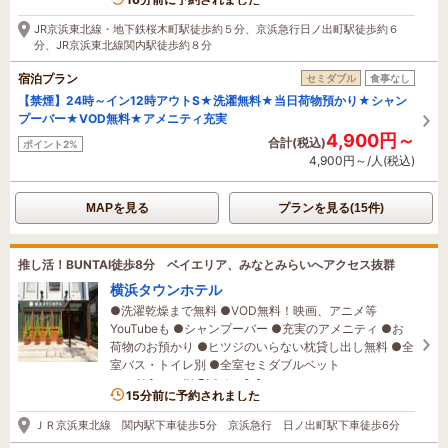
16分前に予約されました
JR京浜東北線・地下鉄桜木町駅徒歩約５分、京浜急行日ノ出町駅徒歩約６
分、JR京浜東北線関内駅徒歩約８分
宿泊プラン
セミダブル
食事なし
【禁煙】24時～イン12時アウトS★洗濯無料★当日荷物預かり★シャン
プーバー★VOD無料★アメニティ充実
4,900円～
合計(税込)
ポイント2%
4,900円～/人(税込)
MAPを見る
プランを見る(15件)
推し活！BUNTAI徒歩8分 ベイエリア、みなとみらいへアクセス抜群
横浜タウンホテル
●洗濯乾燥まで無料 ●VOD無料！映画、アニメ等
YouTubeも ●シャンプーバー ●充実のアメニティ ●お
荷物のお預かり ●ヒツジのいらない枕貸し出し無料 ●全
室バス・トイレ別 ●全室セミダブルベット
3名がこの宿を見ています
15分前に予約されました
ＪＲ京浜東北線 関内駅下車徒歩5分 京浜急行 日ノ出町駅下車徒歩6分