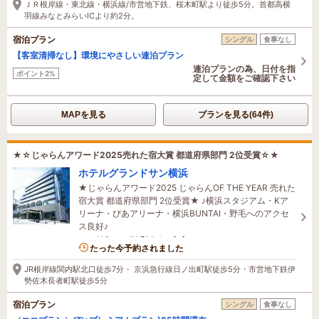
ＪＲ根岸線・東北線・横浜線/市営地下鉄、桜木町駅より徒歩5分。首都高横
羽線みなとみらいICより約2分。
宿泊プラン
シングル
食事なし
【客室清掃なし】環境にやさしい連泊プラン
連泊プランの為、日付を指
ポイント2%
定して金額をご確認下さい
MAPを見る
プランを見る(64件)
★☆じゃらんアワード2025売れた宿大賞 都道府県部門 2位受賞☆★
ホテルグランドサン横浜
★じゃらんアワード2025 じゃらんOF THE YEAR 売れた
宿大賞 都道府県部門 2位受賞★ ♪横浜スタジアム・Kア
リーナ・ぴあアリーナ・横浜BUNTAI・野毛へのアクセ
ス良好♪
7名がこの宿を見ています
たった今予約されました
JR根岸線関内駅北口徒歩7分・ 京浜急行線日ノ出町駅徒歩5分・市営地下鉄伊
勢佐木長者町駅徒歩5分
宿泊プラン
シングル
食事なし