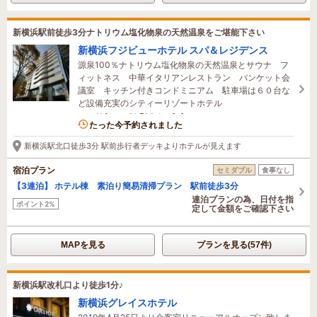
新横浜駅前徒歩3分ナトリウム塩化物泉の天然温泉をご堪能下さい
新横浜フジビューホテル スパ＆レジデンス
源泉100％ナトリウム塩化物泉の天然温泉とサウナ フ
ィットネス 中華イタリアンレストラン バンケット会
議室 キッチン付きコンドミニアム 駐車場は６０台な
ど設備充実のシティーリゾートホテル
7名がこの宿を見ています
たった今予約されました
新横浜駅北口徒歩3分 駅前歩行者デッキよりホテルが見えます
宿泊プラン
セミダブル
食事なし
【3連泊】 ホテル棟 素泊り簡易清掃プラン 駅前徒歩3分
連泊プランの為、日付を指
ポイント2%
定して金額をご確認下さい
MAPを見る
プランを見る(57件)
新横浜駅改札口より徒歩1分♪
新横浜グレイスホテル