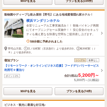
MAPを見る
プランを見る(109件)
動物園やディープな飲み屋街【野毛】にある地域蜜着隠れ家ホテル！
横浜マンダリンホテル
全室リニューアル工事実施済み！！ 朝食バイキング再開
にてオープニングセール実施中！！ 安心安全のセキュリ
ティも備え更なる快適な空間をご提供差し上げます。
7名がこの宿を見ています
58分前に予約されました
野毛山方面。①日ノ出町駅（京浜急行）より徒歩約3分。②桜木町駅（Ｊ
Ｒ）より徒歩約8分。
宿泊プラン
シングル
食事なし
【リモートワーク・オンラインビジネス応援】フードデリバリーサービス
利用可☆素泊り
5,200円～
合計(税込)
ポイント2%
5,200円～/人(税込)
MAPを見る
プランを見る(74件)
ビジネス・観光に最適な好立地♪