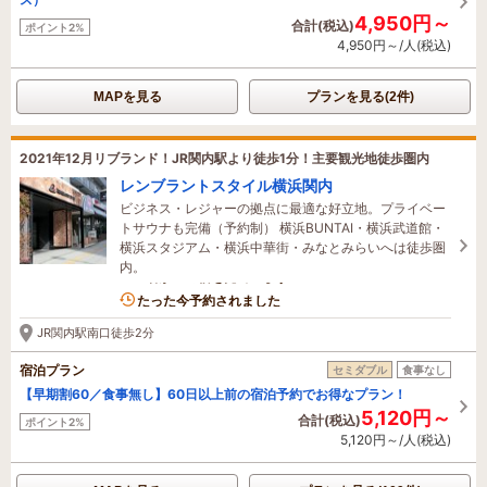
4,950円～
合計(税込)
ポイント2%
4,950円～/人(税込)
MAPを見る
プランを見る(2件)
2021年12月リブランド！JR関内駅より徒歩1分！主要観光地徒歩圏内
レンブラントスタイル横浜関内
ビジネス・レジャーの拠点に最適な好立地。プライベー
トサウナも完備（予約制） 横浜BUNTAI・横浜武道館・
横浜スタジアム・横浜中華街・みなとみらいへは徒歩圏
内。
3名がこの宿を見ています
たった今予約されました
JR関内駅南口徒歩2分
宿泊プラン
セミダブル
食事なし
【早期割60／食事無し】60日以上前の宿泊予約でお得なプラン！
5,120円～
合計(税込)
ポイント2%
5,120円～/人(税込)