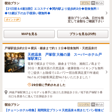
宿泊プラン
ダブル
朝のみ
【21日前＆4連泊割】エコステイ◆関内駅より徒歩約3分◆朝食無料！
◆12歳以下のお子様添い寝無料◆
連泊プランの為、日付を指
ポイントUP
定して金額をご確認下さい
MAPを見る
プランを見る(25件)
戸塚駅徒歩約2分★横浜・鎌倉まで約１２分◆朝食無料・天然温泉付
天然温泉 戸塚宿 大橋の湯 スーパーホテル戸
塚駅東口
電車で横浜まで10分、鎌倉まで15分、湘南江ノ島まで
30分！奥湯河原の天然温泉・健康朝食バイキングを無料
でご提供！お陰様でJ.D.パワー宿泊客満足度11年連続
No.1＆JCSI顧客満足度No.1をいただきました！
3名がこの宿を見ています
29分前に予約されました
JR線戸塚駅東口よりモディを裏手に抜けた左側徒歩２分／地下鉄戸塚駅５番
出口を真後ろに進んで左側徒歩２分
宿泊プラン
シングル
朝のみ
【チェーンホテル特集】期間限定プラン☆天然温泉＆焼きたてパン朝食ビ