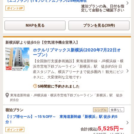
（エコプラン）(T'sプレミアムプラン)25時間滞在
連泊プランの為、日付を指
ポイントUP
定して金額をご確認下さい
MAPを見る
プランを見る(39件)
新横浜駅より徒歩5分【空気清浄機全室導入】
ホテルリブマックス新横浜(2020年7月22日オ
ープン）
【全国旅行支援参画施設】東海道新幹線・JR横浜線・横
浜市営地下鉄ブルーライン「新横浜」駅 徒歩約5分 日
産スタジアム、横浜アリーナまで徒歩圏内！ 観光にビジ
ネスに、大変便利な立地です♪
1名がこの宿を見ています
5時間前に予約されました
東海道新幹線・JR横浜線・横浜市営地下鉄ブルーライン「新横浜」駅 徒歩
約5分
宿泊プラン
シングル
食事なし
【リブ得セール】～15％OFF～ 東海道新幹線「新横浜」駅 徒歩 約5
分！
5,525円～
合計(税込)
ポイントUP