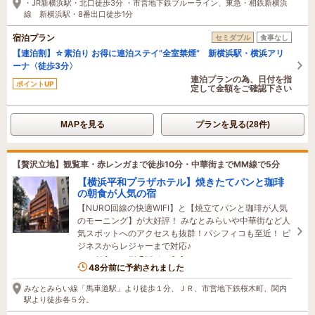
・JR新横浜駅・北口徒歩3分 ・市営地下鉄ブルーライン、東急・相鉄新横浜
線 新横浜駅・8番出口徒歩1分
宿泊プラン
セミダブル
食事なし
【連泊割】☆素泊り お得に連泊ステイ”全室禁煙” 新横浜駅・横浜アリ
ーナ〈徒歩3分〉
連泊プランの為、日付を指
ポイントUP
定して金額をご確認下さい
MAPを見る
プランを見る(28件)
【贅沢立地】観覧車・赤レンガまで徒歩10分・中華街までMM線で5分
【横浜平和プラザホテル】焼きたてパンと珈琲
の朝食が人気の宿
【NURO回線の快適WIFI】と【焼立てパンと珈琲が人気
のモーニング】が大好評！ みなとみらいや中華街など人
気スポットへのアクセスも抜群！パシフィコも至近！ ビ
ジネスからレジャーまで対応♪
4名がこの宿を見ています
48分前に予約されました
みなとみらい線「馬車道駅」より徒歩１分、ＪＲ、市営地下鉄桜木町、関内
駅より徒歩各５分。