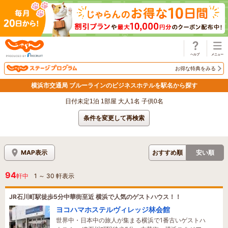
じゃらん
お得な特典をみる
横浜市交通局 ブルーラインのビジネスホテルを駅名から探す
日付未定1泊 1部屋 大人1名 子供0名
条件を変更して再検索
MAP表示
おすすめ順
安い順
94
軒中
1
～
30
軒表示
JR石川町駅徒歩5分中華街至近 横浜で人気のゲストハウス！！
ヨコハマホステルヴィレッジ林会館
世界中・日本中の旅人が集まる横浜で1番古いゲストハ