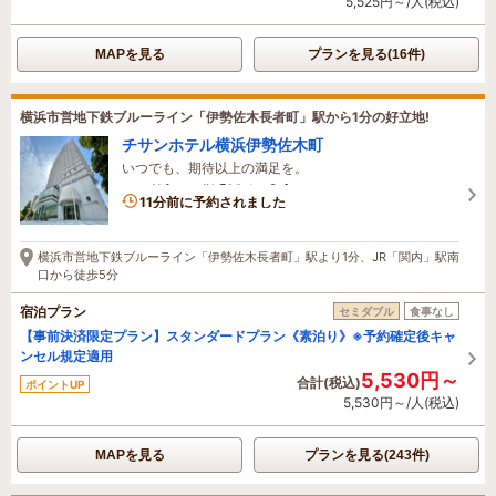
5,525円～/人(税込)
MAPを見る
プランを見る(16件)
横浜市営地下鉄ブルーライン「伊勢佐木長者町」駅から1分の好立地!
チサンホテル横浜伊勢佐木町
いつでも、期待以上の満足を。
5名がこの宿を見ています
11分前に予約されました
横浜市営地下鉄ブルーライン「伊勢佐木長者町」駅より1分、JR「関内」駅南
口から徒歩5分
宿泊プラン
セミダブル
食事なし
【事前決済限定プラン】スタンダードプラン《素泊り》※予約確定後キャ
ンセル規定適用
5,530円～
合計(税込)
ポイントUP
5,530円～/人(税込)
MAPを見る
プランを見る(243件)