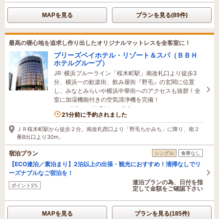
MAPを見る
プランを見る(89件)
最高の寝心地を追求し作り出したオリジナルマットレスを全客室に！
ブリーズベイホテル・リゾート＆スパ（ＢＢＨ
ホテルグループ）
JR･横浜ブルーライン「桜木町駅」南改札口より徒歩3
分、横浜一の歓楽街、飲み屋街『野毛』の玄関に位置
し、みなとみらいや横浜中華街へのアクセスも抜群！全
室に加湿機能付きの空気清浄機を完備！
10名がこの宿を見ています
21分前に予約されました
ＪＲ桜木町駅から徒歩２分。南改札西口より「野毛ちかみち」に降り、南２
番B出口より30m。
宿泊プラン
シングル
食事なし
【ECO連泊／素泊まり】2泊以上の出張・観光におすすめ！清掃なしでリ
ーズナブルなご宿泊を！
連泊プランの為、日付を指
ポイント2%
定して金額をご確認下さい
MAPを見る
プランを見る(185件)