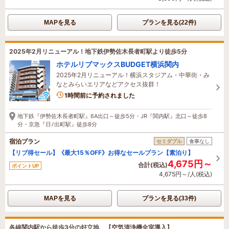
MAPを見る
プランを見る(22件)
2025年2月リニューアル！地下鉄伊勢佐木長者町駅より徒歩5分
ホテルリブマックスBUDGET横浜関内
2025年2月リニューアル！横浜スタジアム・中華街・み
なとみらいエリアなどアクセス抜群！
1時間前に予約されました
地下鉄『伊勢佐木長者町駅』6A出口～徒歩5分・JR『関内駅』北口～徒歩8
分・京急『日ﾉ出町駅』徒歩8分
宿泊プラン
セミダブル
食事なし
【リブ得セール】《最大15％OFF》お得なセールプラン【素泊り】
4,675円～
合計(税込)
ポイントUP
4,675円～/人(税込)
MAPを見る
プランを見る(33件)
各線関内駅から徒歩3分の好立地 【空気清浄機全室導入】