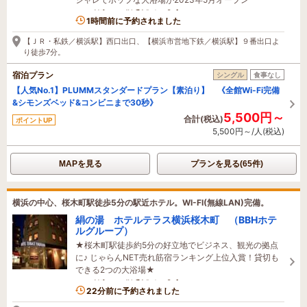
9名がこの宿を見ています
1時間前に予約されました
【ＪＲ・私鉄／横浜駅】西口出口、【横浜市営地下鉄／横浜駅】９番出口よ
り徒歩7分。
宿泊プラン
シングル
食事なし
【人気No.1】PLUMMスタンダードプラン【素泊り】 《全館Wi-Fi完備
&シモンズベッド&コンビニまで30秒》
5,500円～
合計(税込)
ポイントUP
5,500円～/人(税込)
MAPを見る
プランを見る(65件)
横浜の中心、桜木町駅徒歩5分の駅近ホテル。WI-FI(無線LAN)完備。
絹の湯 ホテルテラス横浜桜木町 （BBHホテ
ルグループ）
★桜木町駅徒歩約5分の好立地でビジネス、観光の拠点
に♪ じゃらんNET売れ筋宿ランキング上位入賞！貸切も
できる2つの大浴場★
6名がこの宿を見ています
22分前に予約されました