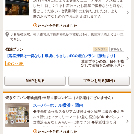
2019年4月25日より全客室リニューアルオープン致しま
した！ 新しく生まれ変わったお部屋で優雅なひと時をお
過ごしください♪ 改装期間中にお待たせした分、より一
層のおもてなしの心でお出迎え致します☆
1名がこの宿を見ています
たった今予約されました
ＪＲ新横浜駅、横浜市営地下鉄新横浜駅下車徒歩1分。第三京浜港北ICより車
で８分。
宿泊プラン
シングル
食事なし
【客室清掃は一切なし】環境にやさしいECO連泊プラン【素泊まり】
連泊プランの為、日付を指
ポイントUP
定して金額をご確認下さい
MAPを見る
プランを見る(85件)
焼き立てパン朝食無料♪当館１階コンビニ（大浴場はございません）
スーパーホテル横浜・関内
◆中華街＆横浜スタジアム徒歩１分と観光に最適 ◆ホテ
ル１階にはファミリーマート♪急な宿泊もOK ◆パシフィ
コ横浜＆みなとみらいへは車で７分 ◆駅近徒歩５分
10名がこの宿を見ています