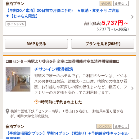
宿泊プラン
その他
食事なし
【早割30／素泊】30日前でお得に予約♪ ★取消・変更不可 ご注意
★【じゃらん限定】
5,737円～
合計(税込)
ポイント2%
5,737円～/人(税込)
MAPを見る
プランを見る(268件)
□■センター南駅より徒歩5分 全室に加湿機能付空気清浄機完備■□
チサンイン横浜都筑
都筑区で唯一のホテルです。ご利用のシーンは、ビジネ
スのお客様は勿論、結婚式へご出席、病院での検査や看
護、お引越しや家探しの際の仮住まいなど、幅広く、フ
ァミリーのお客様も安心してご利用頂けます。
2名がこの宿を見ています
1時間前に予約されました
横浜市営地下鉄「センター南駅」１番出口を右折し、郵便局を通り過ぎ右
折。昭和大学北部病院前。
宿泊プラン
シングル
食事なし
【事前決済限定プラン】早割14プラン《素泊り》※予約確定後キャンセル
規定適用