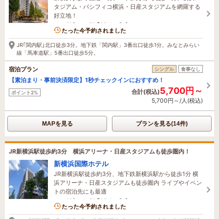
タジアム・パシフィコ横浜・日産スタジアムを網羅する
好立地！
5名がこの宿を見ています
たった今予約されました
JR｢関内駅｣北口徒歩3分。地下鉄「関内駅」3番出口徒歩1分。みなとみらい
線「馬車道駅」5番出口徒歩5分。
宿泊プラン
シングル
食事なし
【素泊まり・事前決済限定】1秒チェックインにおすすめ！
5,700円～
合計(税込)
ポイント2%
5,700円～/人(税込)
MAPを見る
プランを見る(14件)
JR新横浜駅徒歩約3分 横浜アリーナ・日産スタジアムも徒歩圏内！
新横浜国際ホテル
JR新横浜駅徒歩約3分、地下鉄新横浜駅から徒歩1分 横
浜アリーナ・日産スタジアムも徒歩圏内 ライブやイベン
トの宿泊先にも最適
3名がこの宿を見ています
たった今予約されました