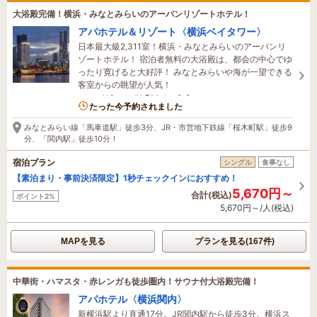
大浴殿完備！横浜・みなとみらいのアーバンリゾートホテル！
アパホテル＆リゾート〈横浜ベイタワー〉
日本最大級2,311室！横浜・みなとみらいのアーバンリ
ゾートホテル！ 宿泊者無料の大浴殿は、都会の中心でゆ
ったり寛げると大好評！ みなとみらいや海が一望できる
客室からの眺望が人気！
37名がこの宿を見ています
たった今予約されました
みなとみらい線「馬車道駅」徒歩3分、JR・市営地下鉄線「桜木町駅」徒歩9
分、「関内駅」徒歩10分！
宿泊プラン
シングル
食事なし
【素泊まり・事前決済限定】1秒チェックインにおすすめ！
5,670円～
合計(税込)
ポイント2%
5,670円～/人(税込)
MAPを見る
プランを見る(167件)
中華街・ハマスタ・赤レンガも徒歩圏内！サウナ付大浴殿完備！
アパホテル〈横浜関内〉
新横浜駅より直通17分。JR関内駅から徒歩3分。横浜ス