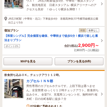
ウス！ JR石川町駅徒歩5分、中華街・横浜スタジア
ム 観光地至近 日産スタジアム･横浜アリーナへのア
クセスも良好 ！ゆっくり横浜を満喫！！
JR石川町駅（中華街・北口）下車徒歩4分 首都高神奈川1号横羽線横浜公園
出口より5分
宿泊プラン
和室
食事なし
【和室シングル】完全個室を確保、中華街まで徒歩5分！横浜で楽しむ素
泊まりプラン
2,900円～
合計(税込)
ポイント2%
2,900円～/人(税込)
MAPを見る
プランを見る(6件)
飲食持ち込みＯＫ。チェックアウト１２時。
カプセルＩＮＮ都
男性専用のカプセルホテルです。上段下段は選べませ
ん。全室禁煙 ゆっくり１２時チェックアウト。飲食持ち
込みＯＫ。 全室TV、充電用コンセント付。無料WiFi 桜
木町・日の出町各駅に徒歩７分
2名がこの宿を見ています