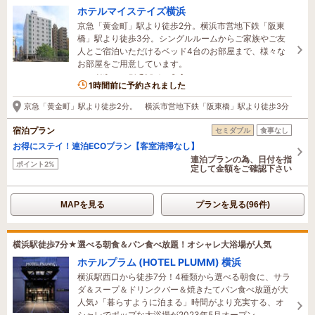
ホテルマイステイズ横浜
京急「黄金町」駅より徒歩2分。横浜市営地下鉄「阪東
橋」駅より徒歩3分。シングルルームからご家族やご友
人とご宿泊いただけるベッド4台のお部屋まで、様々な
お部屋をご用意しています。
5名がこの宿を見ています
1時間前に予約されました
京急「黄金町」駅より徒歩2分。 横浜市営地下鉄「阪東橋」駅より徒歩3分
宿泊プラン
セミダブル
食事なし
お得にステイ！連泊ECOプラン【客室清掃なし】
連泊プランの為、日付を指
ポイント2%
定して金額をご確認下さい
MAPを見る
プランを見る(96件)
横浜駅徒歩7分★選べる朝食＆パン食べ放題！オシャレ大浴場が人気
ホテルプラム (HOTEL PLUMM) 横浜
横浜駅西口から徒歩7分！4種類から選べる朝食に、サラ
ダ＆スープ＆ドリンクバー＆焼きたてパン食べ放題が大
人気♪「暮らすように泊まる」時間がより充実する、オ
シャレでポップな大浴場が2023年5月オープン