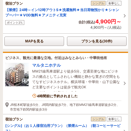
宿泊プラン
シングル
食事なし
【禁煙】24時～イン12時アウトS★洗濯無料★当日荷物預かり★シャン
プーバー★VOD無料★アメニティ充実
4,900円～
合計(税込)
ポイント2%
4,900円～/人(税込)
MAPを見る
プランを見る(30件)
ビジネス、観光に最適な立地。付近はみなとみらい・中華街他有
マルタニホテル
MM21線馬車道駅より徒歩5分。交通至便な地にビジネ
スの拠点としてふさわしい機能と静かな寛ぎの空間をも
てなすビジネスホテル。横浜球場・中華街・山下公園な
ど主要なポイントは徒歩で観光OK
4名がこの宿を見ています
4時間前に予約されました
JR桜木町駅徒歩5分、JR関内駅徒歩7分、地下鉄MM21線馬車道駅徒歩2分、
市営地下鉄関内駅徒歩3分
宿泊プラン
シングル
食事なし
[シングル]（お１人様宿泊用プラン）（禁煙ルーム）（朝コーヒーサービ
ス）