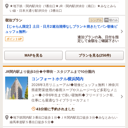
たった今予約されました
★地下鉄・関内駅/8分（1番出口★JR・関内駅/約8分（南口）★みなとみら
い線・日本大通り駅/約5分（3番出口
宿泊プラン
シングル
朝のみ
【じゃらん限定】土日・日月2連泊清掃なしプラン☆焼きたてパン朝食ビ
ュッフェ無料♪
連泊プランの為、日付を指
ポイントUP
定して金額をご確認下さい
MAPを見る
プランを見る(256件)
JR関内駅より徒歩3分◆中華街・スタジアムまで10分圏内
コンフォートホテル横浜関内
2026年3月リニューアル!◆朝食ビュッフェ無料！神奈川
県産野菜使用の春雨スープやスムージーなど多彩なメニ
ュー◆小学6年生まで添い寝無料◆フリードリンク有、
仕事にも最適なライブラリーカフェ！
4名がこの宿を見ています
43分前に予約されました
◆地下鉄関内駅３番出口徒歩１分◆ＪＲ関内駅北口徒歩３分◆みなとみらい
線馬車道駅５番出口徒歩５分◆