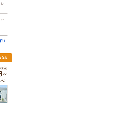
さい
円～
件）
まなみ
税込)
円～
/人）