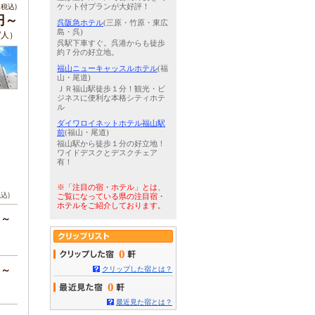
税込)
ケット付プランが大好評！
円～
呉阪急ホテル
(三原・竹原・東広
島・呉)
/人）
呉駅下車すぐ。呉港からも徒歩
約７分の好立地。
福山ニューキャッスルホテル
(福
山・尾道)
ＪＲ福山駅徒歩１分！観光・ビ
ジネスに便利な本格シティホテ
ル
ダイワロイネットホテル福山駅
前
(福山・尾道)
福山駅から徒歩１分の好立地！
ワイドデスクとデスクチェア
有！
※「注目の宿・ホテル」とは、
税込)
ご覧になっている県の注目宿・
ホテルをご紹介しております。
円～
0
円～
クリップした宿とは？
0
最近見た宿とは？