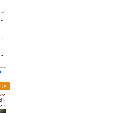
税込)
円～
円～
円～
件）
まなみ
税込)
円～
/人）