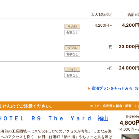
大人1名
合計
(税込)
(
4,200
4,200円～
その他
食事なし
23,000
-円
ダブル
食事なし
24,000
-円
ツイン
食事なし
宿泊プランをもっとみる（8
ませんのでご注意ください。
エリア：
広島県 > 福山・尾道・し
最安料金(
ＨＯＴＥＬ Ｒ９ Ｔｈｅ Ｙａｒｄ 福山
4,600
（4,600円～
臨海部の工業団地へは車で5分ほどでのアクセスが可能。 しまなみ海
道へのアクセスも良く、休日には港町「鞆の浦」やちょっと足を延ば