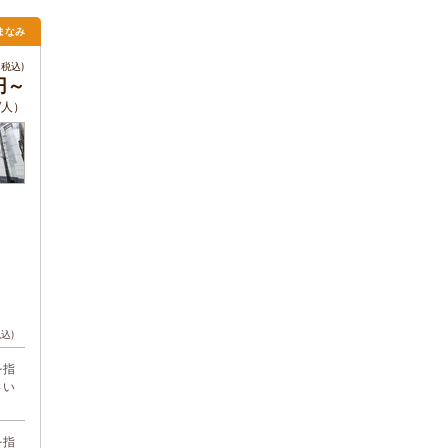
まなみ
税込)
円～
/人）
税込)
を指
さい
を指