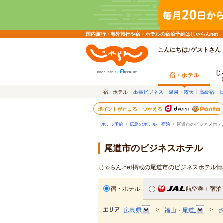
国内旅行・海外旅行や宿・ホテルの宿泊予約はじゃらんnet
こんにちは♪ゲストさん
じ
宿・ホテル
宿・ホテル
出張ビジネス
温泉・露天
高級宿
ポイントがたまる・つかえる
ホテル予約
>
広島のホテル・宿泊
>
尾道市のビジネスホテ
尾道市のビジネスホテル
じゃらん.net掲載の尾道市のビジネスホテル
宿・ホテル
航空券＋宿泊
＞
＞
広島県
福山・尾道