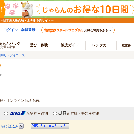
 ～日本最大級の宿・ホテル予約サイト～
ログイン
会員登録
お得な特典をみる
ゃらんパック
遊び・体験
観光ガイド
レンタカー
航空券
（交通＋宿泊）
日帰り・デイユース
ル
情報・オンライン宿泊予約。
航空券＋宿泊
新幹線・特急＋宿泊
さらに絞込み