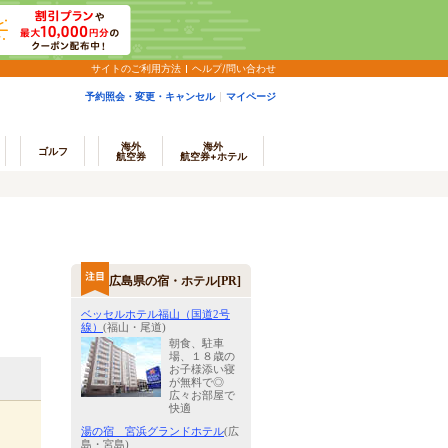
サイトのご利用方法
ヘルプ/問い合わせ
予約照会・変更・キャンセル
マイページ
海外
海外
ゴルフ
航空券
航空券+ホテル
広島県の宿・ホテル[PR]
ベッセルホテル福山（国道2号
線）
(福山・尾道)
朝食、駐車
場、１８歳の
お子様添い寝
が無料で◎
広々お部屋で
快適
湯の宿 宮浜グランドホテル
(広
島・宮島)