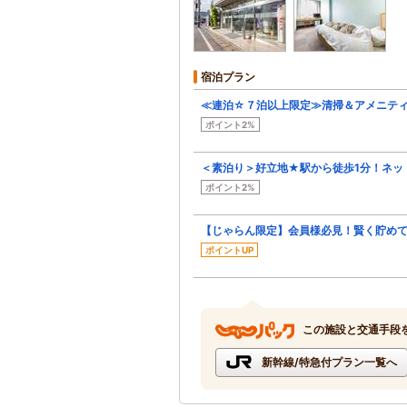
宿泊プラン
≪連泊☆７泊以上限定≫清掃＆アメニテ
ポイント2%
＜素泊り＞好立地★駅から徒歩1分！ネッ
ポイント2%
【じゃらん限定】会員様必見！賢く貯めて
ポイントUP
この施設と交通手段
新幹線/特急付プラン一覧へ