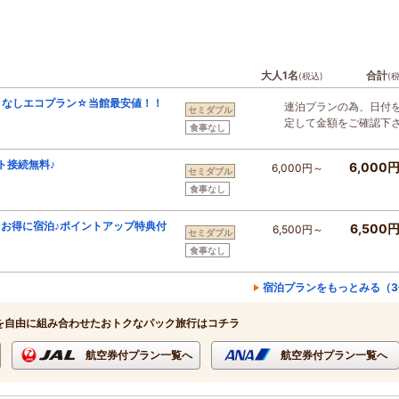
大人1名
合計
(税込)
(
ィなしエコプラン☆当館最安値！！
連泊プランの為、日付
セミダブル
定して金額をご確認下
食事なし
ト接続無料♪
6,000
6,000円～
セミダブル
食事なし
お得に宿泊♪ポイントアップ特典付
6,500
6,500円～
セミダブル
食事なし
宿泊プランをもっとみる（3
を自由に組み合わせたおトクなパック旅行はコチラ
航空券付プラン一覧へ
航空券付プラン一覧へ