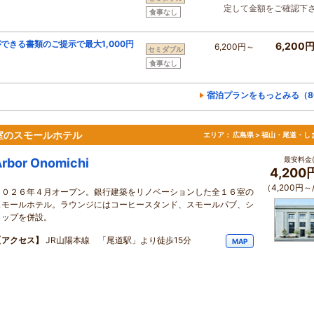
定して金額をご確認下
食事なし
きる書類のご提示で最大1,000円
6,200
6,200円～
セミダブル
食事なし
宿泊プランをもっとみる（8
室のスモールホテル
エリア：
広島県 > 福山・尾道・し
最安料金(
rbor Onomichi
4,200
（4,200円～
２０２６年４月オープン。銀行建築をリノベーションした全１６室の
スモールホテル。ラウンジにはコーヒースタンド、スモールパブ、シ
ョップを併設。
【アクセス】
JR山陽本線 「尾道駅」より徒歩15分
MAP