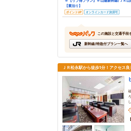
☆【リブ得プラン】☆山陽新幹線/ＪＲ山
【素泊り】
ポイントUP
オンラインカード決済可
この施設と交通手段
新幹線/特急付プラン一覧へ
ＪＲ松永駅から徒歩1分！アクセス良し