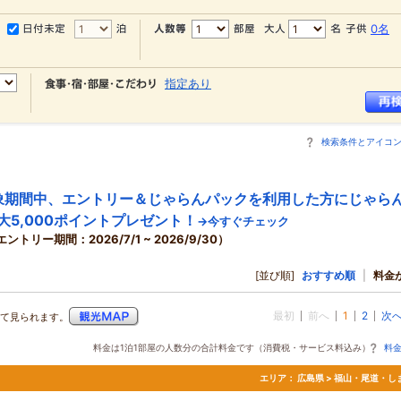
0名
指定あり
検索条件とアイコ
象期間中、エントリー＆じゃらんパックを利用した方にじゃら
大5,000ポイントプレゼント！
→今すぐチェック
エントリー期間：2026/7/1 ~ 2026/9/30）
[並び順]
おすすめ順
|
料金
最初
前へ
1
2
次
て見られます。
料金は1泊1部屋の人数分の合計料金です（消費税・サービス料込み）
料
エリア：
広島県 > 福山・尾道・し