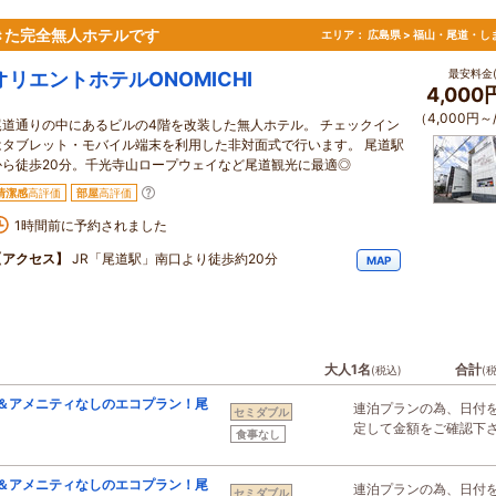
できた完全無人ホテルです
エリア：
広島県 > 福山・尾道・し
最安料金(
オリエントホテルONOMICHI
4,000
（4,000円～
尾道通りの中にあるビルの4階を改装した無人ホテル。 チェックイン
はタブレット・モバイル端末を利用した非対面式で行います。 尾道駅
から徒歩20分。千光寺山ロープウェイなど尾道観光に最適◎
清潔感
高評価
部屋
高評価
1時間前に予約されました
【アクセス】
JR「尾道駅」南口より徒歩約20分
MAP
大人1名
合計
(税込)
(
＆アメニティなしのエコプラン！尾
連泊プランの為、日付
セミダブル
定して金額をご確認下
食事なし
＆アメニティなしのエコプラン！尾
連泊プランの為、日付
セミダブル