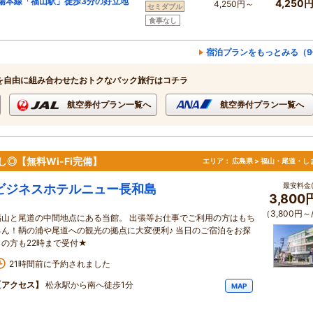
陽本線「福山駅」徒歩3分の好立地
4,250
4,250円～
セミダブル
食事なし
宿泊プランをもっとみる（9
を自由に組み合わせたおトクなパック旅行はコチラ
航空券付プラン一覧へ
航空券付プラン一覧へ
◎【無料Wi-Fi完備】
エリア：
広島県 > 福山・尾道・し
最安料金(
ビジネスホテルニュー長和島
3,800
（3,800円～
福山と尾道の中間地点にある当館。 出張等お仕事でご利用の方はもち
ろん！鞆の浦や尾道への観光の拠点に大変便利♪ 当日のご宿泊をお探
しの方も22時まで受付★
21時間前に予約されました
【アクセス】
松永駅から南へ徒歩1分
MAP