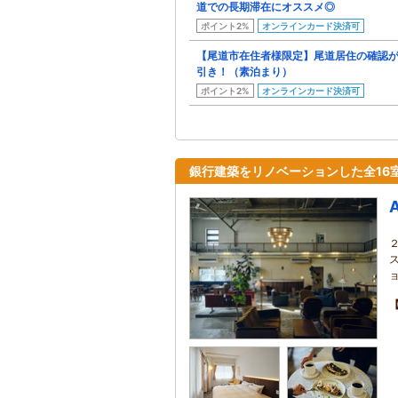
道での長期滞在にオススメ◎
ポイント2%
オンラインカード決済可
【尾道市在住者様限定】尾道居住の確認がで
引き！（素泊まり）
ポイント2%
オンラインカード決済可
銀行建築をリノベーションした全16
A