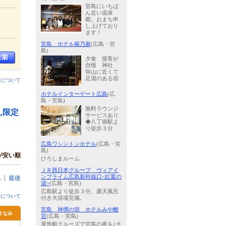
宮島にいちば
ん近い温泉
郷。おまち申
し上げており
ます！
宮島 ホテル菊乃家
(広島・宮
島)
夕食 接客が
自慢 神社
弥山に近くて
足湯のある宿
ンについて
ホテルインターゲート広島
(広
島・宮島)
無料ラウンジ
ん限定
サービスあり
◆八丁堀駅よ
り徒歩３分
広島ワシントンホテル
(広島・宮
島)
が安い順
ひろしまルーム
ＪＲ西日本グループ ヴィアイ
ンプライム広島新幹線口<紅葉の
へ
最後
湯>
(広島・宮島)
広島駅より徒歩３分。露天風呂
金について
付き大浴場完備。
宮島 神撰の宿 ホテルみや離
まなみ
宮
(広島・宮島)
屋形船クルーズで宮島の夜を♪チ