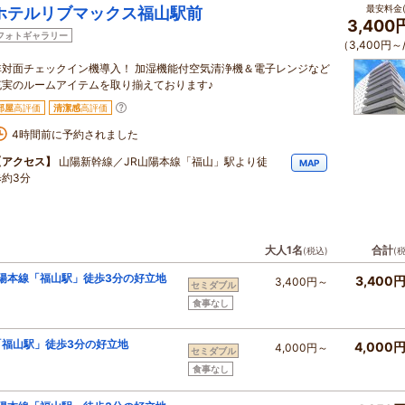
最安料金(
ホテルリブマックス福山駅前
3,400
フォトギャラリー
（3,400円～
非対面チェックイン機導入！ 加湿機能付空気清浄機＆電子レンジなど
充実のルームアイテムを取り揃えております♪
部屋
高評価
清潔感
高評価
4時間前に予約されました
【アクセス】
山陽新幹線／JR山陽本線「福山」駅より徒
MAP
歩約3分
大人1名
合計
(税込)
(
陽本線「福山駅」徒歩3分の好立地
3,400
3,400円～
セミダブル
食事なし
福山駅」徒歩3分の好立地
4,000
4,000円～
セミダブル
食事なし