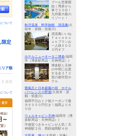
プール営業開
始｜博多から
車で２０分！
九州最大級の
リゾート！
ンについて
秋月温泉 料亭旅館 清流庵
(久
留米・原鶴・筑後川)
清流庵いいね
Ｆａｃｅｂｏ
ん限定
ｏｋプランお
一人様５００
０円オフ
ホテルニューオータニ博多
(福岡
市（博多駅周辺・天神周辺）)
博多駅と天神
エリア順
の中間に位置
する全３７２
室の都市型ホ
へ
最後
テル
畳風呂と日本庭園の宿 ホテル
パーレンス小野屋
(久留米・原
金について
鶴・筑後川)
福岡平日おトク旅クーポンで最
・直方
大６０００円引き！福岡より６
０分
税込)
ウェルキャビン天神
(福岡市（博
0円～
多駅周辺・天神周辺）)
半個室つきキャビンが人気！天
 /室）
神南駅２分、西鉄福岡駅４分
古民家 煉り
(太宰府・宗像)