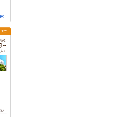
件）
・直方
税込)
0円～
/人）
税込)