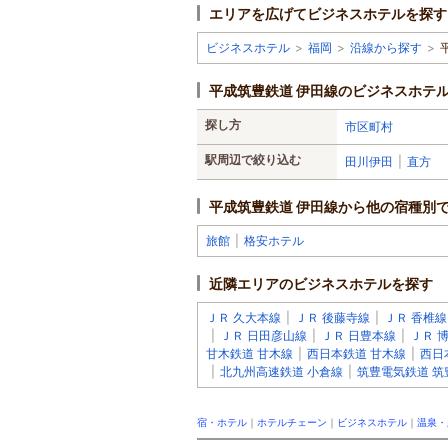
エリアを広げてビジネスホテルを探す
ビジネスホテル
>
福岡
>
沿線から探す
>
平成筑豊鉄道 伊田線のビジネスホテ
探し方
市区町村
駅周辺で絞り込む
田川伊田
|
直方
平成筑豊鉄道 伊田線から他の宿種別
旅館
|
格安ホテル
近隣エリアのビジネスホテルを探す
ＪＲ 久大本線
|
ＪＲ 後藤寺線
|
ＪＲ 香椎線
|
ＪＲ 日田彦山線
|
ＪＲ 日豊本線
|
ＪＲ 
甘木鉄道 甘木線
|
西日本鉄道 甘木線
|
西日
|
北九州高速鉄道 小倉線
|
筑豊電気鉄道 筑
宿・ホテル
｜
ホテルチェーン
｜
ビジネスホテル
｜
温泉・