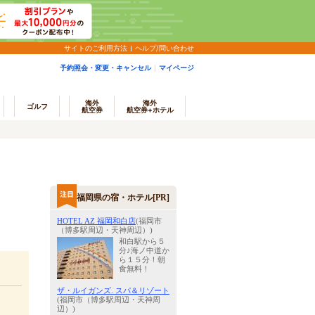
サイトのご利用方法
ヘルプ/問い合わせ
予約照会・変更・キャンセル
マイページ
海外
海外
ゴルフ
航空券
航空券+ホテル
福岡県の宿・ホテル[PR]
HOTEL AZ 福岡和白店
(福岡市
（博多駅周辺・天神周辺）)
和白駅から５
分♪海ノ中道か
ら１５分！朝
食無料！
ザ・ルイガンズ. スパ＆リゾート
(福岡市（博多駅周辺・天神周
辺）)