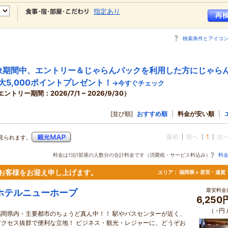
指定あり
検索条件とアイコ
象期間中、エントリー＆じゃらんパックを利用した方にじゃら
大5,000ポイントプレゼント！
→今すぐチェック
エントリー期間：2026/7/1 ~ 2026/9/30）
[並び順]
おすすめ順
|
料金が安い順
|
最初
前へ
1
次
見られます。
料金は1泊1部屋の人数分の合計料金です（消費税・サービス料込み）
料
お客様をお迎え申し上げます。
エリア：
福岡県 > 若宮・遠賀
最安料金(
ホテルニューホープ
6,25
（ -円
福岡県内・主要都市のちょうど真ん中！！ 駅やバスセンターが近く、
アクセス抜群で便利な立地！ ビジネス・観光・レジャーに、どうぞお