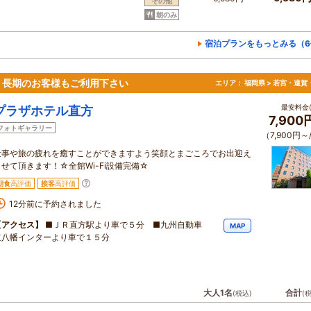
その他
朝のみ
宿泊プランをもっとみる（6
！長期のお客様もご利用下さい
エリア：
福岡県 > 若宮・遠賀
最安料金(
プラザホテル直方
7,90
フォトギャラリー
（7,900円～
仕事や旅の疲れを癒すことができますよう笑顔とまごころでお出迎え
させて頂きます！☆全館Wi-Fi設備完備☆
朝食
高評価
接客
高評価
12分前に予約されました
【アクセス】
■ＪＲ直方駅より車で５分 ■九州自動車
MAP
道八幡インターより車で１５分
大人1名
合計
(税込)
(