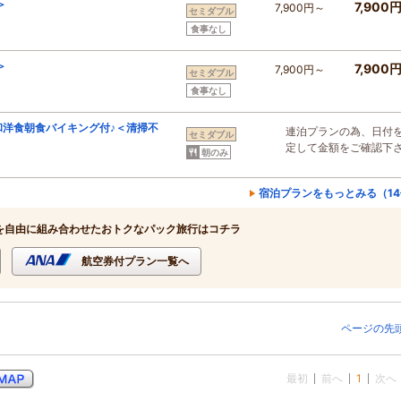
＞
7,900
7,900円～
セミダブル
食事なし
＞
7,900
7,900円～
セミダブル
食事なし
和洋食朝食バイキング付♪＜清掃不
連泊プランの為、日付
セミダブル
定して金額をご確認下
朝のみ
宿泊プランをもっとみる（1
を自由に組み合わせたおトクなパック旅行はコチラ
航空券付プラン一覧へ
ページの先
最初
前へ
1
次へ