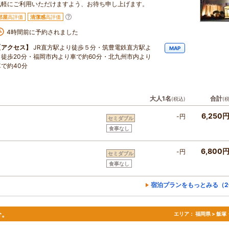
気軽にご利用いただけますよう、お待ち申し上げます。
部屋
高評価
清潔感
高評価
4時間前に予約されました
【アクセス】
JR直方駅より徒歩５分・筑豊電鉄直方駅よ
MAP
り徒歩20分・福岡市内より車で約60分・北九州市内より
車で約40分
大人1名
合計
(税込)
(
6,250
-円
セミダブル
食事なし
6,800
-円
セミダブル
食事なし
宿泊プランをもっとみる（2
分。
エリア：
福岡県 > 飯