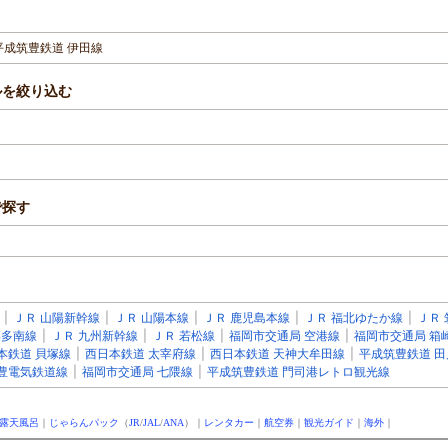
平成筑豊鉄道 伊田線
ルを絞り込む
で探す
|
ＪＲ 山陽新幹線
|
ＪＲ 山陽本線
|
ＪＲ 鹿児島本線
|
ＪＲ 福北ゆたか線
|
ＪＲ
博多南線
|
ＪＲ 九州新幹線
|
ＪＲ 若松線
|
福岡市交通局 空港線
|
福岡市交通局 箱
本鉄道 貝塚線
|
西日本鉄道 太宰府線
|
西日本鉄道 天神大牟田線
|
平成筑豊鉄道 田
豊電気鉄道線
|
福岡市交通局 七隈線
|
平成筑豊鉄道 門司港レトロ観光線
露天風呂
｜
じゃらんパック
（
JR
/
JAL
/
ANA
）｜
レンタカー
｜
航空券
｜
観光ガイド
｜
海外
｜