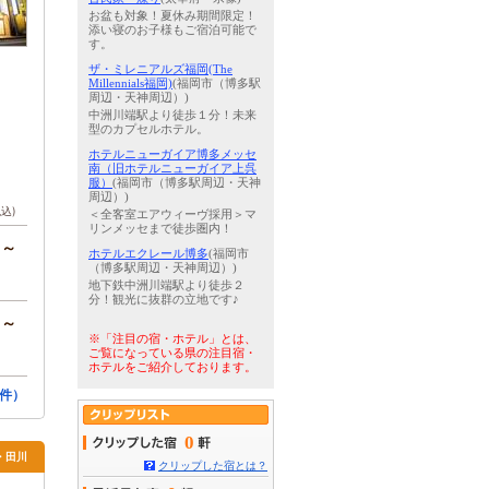
お盆も対象！夏休み期間限定！
添い寝のお子様もご宿泊可能で
す。
ザ・ミレニアルズ福岡(The
Millennials福岡)
(福岡市（博多駅
周辺・天神周辺）)
中洲川端駅より徒歩１分！未来
型のカプセルホテル。
ホテルニューガイア博多メッセ
南（旧ホテルニューガイア上呉
服）
(福岡市（博多駅周辺・天神
周辺）)
税込)
＜全客室エアウィーヴ採用＞マ
リンメッセまで徒歩圏内！
円～
ホテルエクレール博多
(福岡市
（博多駅周辺・天神周辺）)
地下鉄中洲川端駅より徒歩２
分！観光に抜群の立地です♪
円～
※「注目の宿・ホテル」とは、
ご覧になっている県の注目宿・
ホテルをご紹介しております。
件）
0
塚・田川
クリップした宿とは？