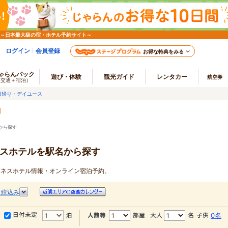
 ～日本最大級の宿・ホテル予約サイト～
ログイン
会員登録
お得な特典をみる
ゃらんパック
遊び・体験
観光ガイド
レンタカー
航空券
（交通＋宿泊）
日帰り・デイユース
から探す
ネスホテルを駅名から探す
ビジネスホテル情報・オンライン宿泊予約。
に絞込み
0名