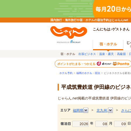
国内旅行・海外旅行や宿・ホテルの宿泊予約はじゃらんnet
こんにちは♪ゲストさん
じ
宿・ホテル
宿・ホテル
出張ビジネス
温泉・露天
高級宿
ポイントがたまる・つかえる
ホテル予約
>
福岡のホテル・宿泊
>
ビジネスホテルを駅名
平成筑豊鉄道 伊田線のビジ
じゃらん.net掲載の平成筑豊鉄道 伊田線の
＞
＞
福岡県
北九州
さら