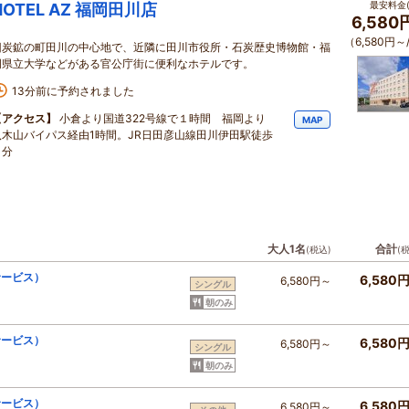
最安料金(
HOTEL AZ 福岡田川店
6,580
（6,580円～
旧炭鉱の町田川の中心地で、近隣に田川市役所・石炭歴史博物館・福
岡県立大学などがある官公庁街に便利なホテルです。
13分前に予約されました
【アクセス】
小倉より国道322号線で１時間 福岡より
MAP
八木山バイパス経由1時間。JR日田彦山線田川伊田駅徒歩
９分
大人1名
合計
(税込)
(
サービス）
6,580
6,580円～
シングル
朝のみ
サービス）
6,580
6,580円～
シングル
朝のみ
サービス）
6,580
6,580円～