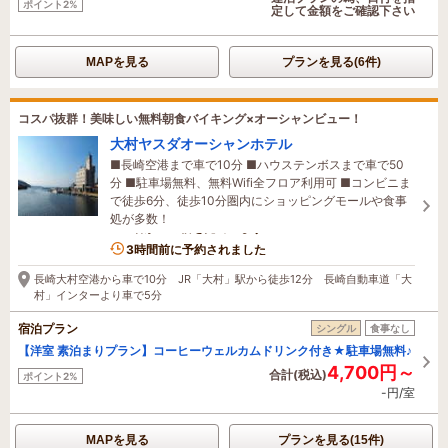
ポイント2%
定して金額をご確認下さい
MAPを見る
プランを見る(6件)
コスパ抜群！美味しい無料朝食バイキング×オーシャンビュー！
大村ヤスダオーシャンホテル
■長崎空港まで車で10分 ■ハウステンボスまで車で50
分 ■駐車場無料、無料Wifi全フロア利用可 ■コンビニま
で徒歩6分、徒歩10分圏内にショッピングモールや食事
処が多数！
1名がこの宿を見ています
3時間前に予約されました
長崎大村空港から車で10分 JR「大村」駅から徒歩12分 長崎自動車道「大
村」インターより車で5分
宿泊プラン
シングル
食事なし
【洋室 素泊まりプラン】コーヒーウェルカムドリンク付き★駐車場無料♪
4,700円～
合計(税込)
ポイント2%
-円/室
MAPを見る
プランを見る(15件)