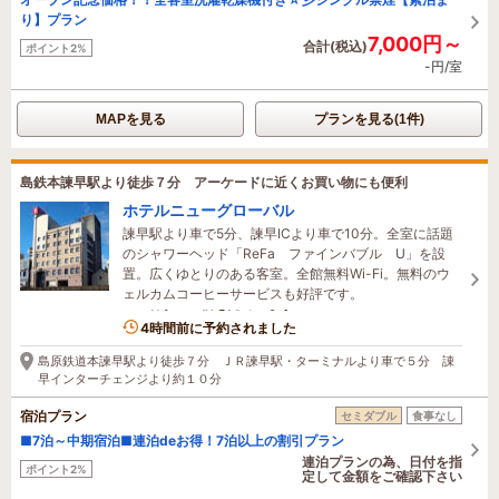
り】プラン
7,000円～
合計(税込)
ポイント2%
-円/室
MAPを見る
プランを見る(1件)
島鉄本諫早駅より徒歩７分 アーケードに近くお買い物にも便利
ホテルニューグローバル
諫早駅より車で5分、諫早ICより車で10分。全室に話題
のシャワーヘッド「ReFa ファインバブル U」を設
置。広くゆとりのある客室。全館無料Wi-Fi。無料のウ
ェルカムコーヒーサービスも好評です。
1名がこの宿を見ています
4時間前に予約されました
島原鉄道本諫早駅より徒歩７分 ＪＲ諫早駅・ターミナルより車で５分 諌
早インターチェンジより約１０分
宿泊プラン
セミダブル
食事なし
■7泊～中期宿泊■連泊deお得！7泊以上の割引プラン
連泊プランの為、日付を指
ポイント2%
定して金額をご確認下さい