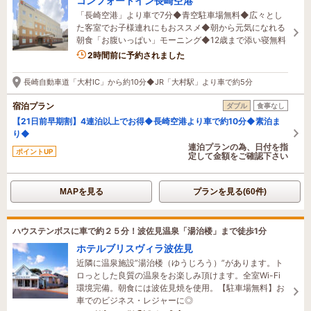
コンフォートイン長崎空港
「長崎空港」より車で7分◆青空駐車場無料◆広々とし
た客室でお子様連れにもおススメ◆朝から元気になれる
朝食「お腹いっぱい」モーニング◆12歳まで添い寝無料
2時間前に予約されました
長崎自動車道「大村IC」から約10分◆JR「大村駅」より車で約5分
宿泊プラン
ダブル
食事なし
【21日前早期割】4連泊以上でお得◆長崎空港より車で約10分◆素泊ま
り◆
連泊プランの為、日付を指
ポイントUP
定して金額をご確認下さい
MAPを見る
プランを見る(60件)
ハウステンボスに車で約２５分！波佐見温泉「湯治楼」まで徒歩1分
ホテルブリスヴィラ波佐見
近隣に温泉施設”湯治楼（ゆうじろう）”があります。ト
ロっとした良質の温泉をお楽しみ頂けます。全室Wi-Fi
環境完備。朝食には波佐見焼を使用。【駐車場無料】お
車でのビジネス・レジャーに◎