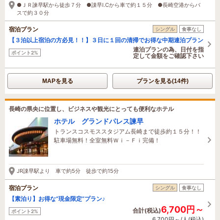
●ＪＲ諫早駅から徒歩７分 ●諌早I.Cから車で約１５分 ●長崎空港からバ
スで約３０分
宿泊プラン
シングル
食事なし
【３泊以上宿泊の方必見！！】３日に１回の清掃でお得な中期連泊プラン
連泊プランの為、日付を指
ポイント2%
定して金額をご確認下さい
MAPを見る
プランを見る(14件)
長崎の県央に位置し、ビジネスや観光にとっても便利なホテル
ホテル グランドパレス諫早
トランスコスモススタジアム長崎まで徒歩約１５分！！
駐車場無料！全室無料Ｗｉ－Ｆｉ完備！
JR諌早駅より 車で約5分 徒歩で約15分
宿泊プラン
シングル
食事なし
【素泊り】お得な”現金限定”プラン♪
6,700円～
合計(税込)
ポイント2%
6,700円～/人(税込)