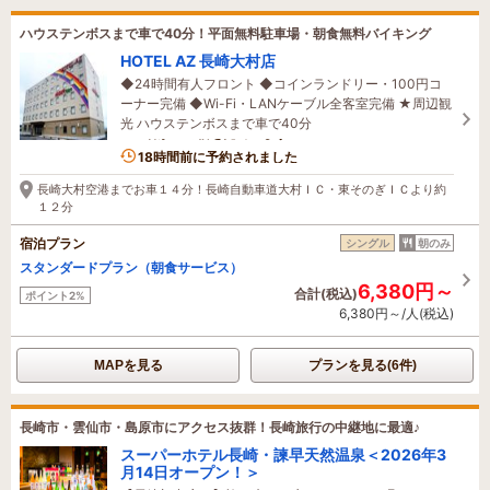
ハウステンボスまで車で40分！平面無料駐車場・朝食無料バイキング
HOTEL AZ 長崎大村店
◆24時間有人フロント ◆コインランドリー・100円コ
ーナー完備 ◆Wi-Fi・LANケーブル全客室完備 ★周辺観
光 ハウステンボスまで車で40分
1名がこの宿を見ています
18時間前に予約されました
長崎大村空港までお車１４分！長崎自動車道大村ＩＣ・東そのぎＩＣより約
１２分
宿泊プラン
シングル
朝のみ
スタンダードプラン（朝食サービス）
6,380円～
合計(税込)
ポイント2%
6,380円～/人(税込)
MAPを見る
プランを見る(6件)
長崎市・雲仙市・島原市にアクセス抜群！長崎旅行の中継地に最適♪
スーパーホテル長崎・諫早天然温泉＜2026年3
月14日オープン！＞