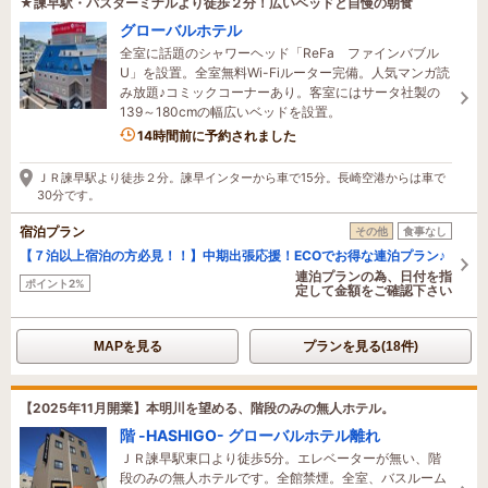
★諫早駅・バスターミナルより徒歩２分！広いベッドと自慢の朝食
グローバルホテル
全室に話題のシャワーヘッド「ReFa ファインバブル
U」を設置。全室無料Wi-Fiルーター完備。人気マンガ読
み放題♪コミックコーナーあり。客室にはサータ社製の
139～180cmの幅広いベッドを設置。
14時間前に予約されました
ＪＲ諫早駅より徒歩２分。諫早インターから車で15分。長崎空港からは車で
30分です。
宿泊プラン
その他
食事なし
【７泊以上宿泊の方必見！！】中期出張応援！ECOでお得な連泊プラン♪
連泊プランの為、日付を指
ポイント2%
定して金額をご確認下さい
MAPを見る
プランを見る(18件)
【2025年11月開業】本明川を望める、階段のみの無人ホテル。
階 -HASHIGO- グローバルホテル離れ
ＪＲ諫早駅東口より徒歩5分。エレベーターが無い、階
段のみの無人ホテルです。全館禁煙。全室、バスルーム