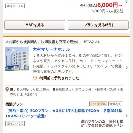
6,000円～
合計(税込)
ポイント2%
6,000円～/人(税込)
MAPを見る
プランを見る(5件)
大村駅から徒歩圏内。快適設備も充実で観光に、ビジネスに
大村マリーナホテル
ＪＲ大村駅から徒歩１０分。街の中心部に位置し、ビジ
ネスや観光にアクセス良好。 Ｗｉ－Ｆｉやシャワートイ
レ完備、デュベスタイルのゆったりサイズベッドで快適
設備も充実のホテルです。
3時間前に予約されました
■ＪＲ大村駅より徒歩10分 ■長崎空港より車で１０分 ※最寄りバス停（西
本町）より徒歩1分
宿泊プラン
セミダブル
食事なし
［連泊・素泊］ECOプラン ★3日に1度のお掃除でECO★ 各部屋43型
TV＆Wi-Fiルーター設置♪
連泊プランの為、日付を指
ポイント2%
定して金額をご確認下さい