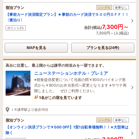
宿泊プラン
シングル
食事なし
【事前カード決済限定プラン】★事前のカード決済で５００円ＯＦＦ！！
〈素泊り〉
7,300円～
合計(税込)
ポイント2%
7,300円～/人(税込)
MAPを見る
プランを見る(24件)
高台に位置し、最上階からは諫早の街並みを一望できます。
ニューステーションホテル・プレミア
※朝食提供変更について当面の間￥800のバイキング形
式から￥800のお弁当形式へ変更となります ※サウナ再
開しました。 ぜひご利用ください。
1名がこの宿を見ています
ＪＲ諫早駅より徒歩10分
宿泊プラン
シングル
食事なし
【オンライン決済プランで￥500 OFF】1室1台駐車場無料！！※大型車は
除く