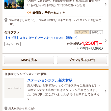
空港から車で8分。約150台の無料駐車場完備 ■食べた
いものはその日の気分で♪和洋の選べる朝食
1名がこの宿を見ています
1時間前に予約されました
長崎空港より車で８分。長崎道大村ICより車で10分。ハウステンボスは車で
60分
宿泊プラン
セミダブル
食事なし
【リブ得】スタンダードプランより15％OFF【素泊り】
4,250円～
合計(税込)
ポイント2%
4,250円～/人(税込)
MAPを見る
プランを見る(43件)
低価格でシンプルステイに最適♪
ステーションホテル新大村駅
新大村駅から車で3分、シンプルステイに最適なビジネ
スホテルです ※当ホテルはスタッフが不在となりまし
た。誠に申し訳ございませんが 浴場も閉鎖しておりま
す。
新大村駅から車で3分