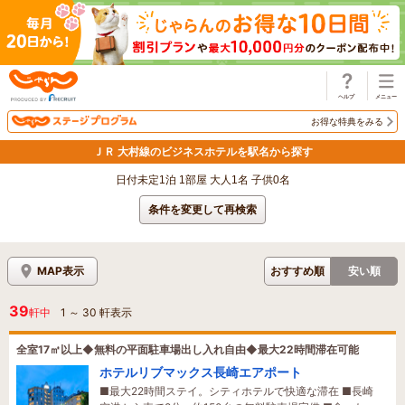
じゃらん
お得な特典をみる
ＪＲ 大村線のビジネスホテルを駅名から探す
日付未定1泊 1部屋 大人1名 子供0名
条件を変更して再検索
MAP表示
おすすめ順
安い順
39
軒中
1
～
30
軒表示
全室17㎡以上◆無料の平面駐車場出し入れ自由◆最大22時間滞在可能
ホテルリブマックス長崎エアポート
■最大22時間ステイ。シティホテルで快適な滞在 ■長崎