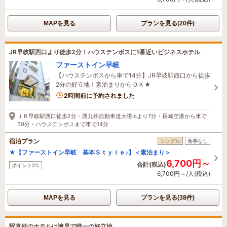
MAPを見る
プランを見る(20件)
JR早岐駅西口より徒歩2分！ハウステンボスに1番近いビジネスホテル
ファーストイン早岐
【ハウステンボスから車で14分】JR早岐駅西口から徒歩
2分の好立地！素泊まりからＯＫ★
2時間前に予約されました
ＪＲ早岐駅西口徒歩2分・西九州自動車道大塔icより7分・長崎空港から車で
50分・ハウステンボスまで車で14分
宿泊プラン
シングル
食事なし
★【ファーストイン早岐 基本Ｓｔｙｌｅ♪】＜素泊まり＞
6,700円～
合計(税込)
ポイント2%
6,700円～/人(税込)
MAPを見る
プランを見る(38件)
駅直結のホテルは諫早で唯一の好立地