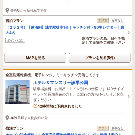
長崎駅から新幹線で８分
宿泊プラン
和洋室
食事なし
（２０２号）【連泊割】諫早駅徒歩1分｜キッチン付・80型シアター｜最
大4名
連泊プランの為、日付を指
ポイント2%
定して金額をご確認下さい
MAPを見る
プランを見る(5件)
全室洗濯乾燥機、電子レンジ、ミニキッチン完備してます
ホテル＆マンスリー諫早公園
駐車場無料、お風呂・トイレ別々の仕様です 140サイズ
ベッドで長期滞在の方も、ご旅行の方もゆったりとお寛
ぎください
12時間前に予約されました
JR諫早駅より徒歩約12分
宿泊プラン
ダブル
食事なし
オープン記念価格！！全客室洗濯乾燥機付き☆彡シングル禁煙【素泊ま