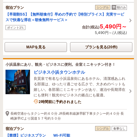
宿泊プラン
シングル
朝のみ
【早期割55】【無料朝食付】早めの予約で【特別プライス】充実サービ
スで快適な滞在＜朝食無料サービス＞
5,490円～
合計(税込)
ポイント2%
5,490円～/人(税込)
MAPを見る
プランを見る(20件)
小浜温泉にあり、観光・ビジネスに便利。全室ミニキッチン付き！
ビジネス小浜タウンホテル
良質泉で有名な小浜温泉街にあるホテル。清潔感あふれ
る部屋は、ゆったり過ごせる広さで、大きめのベットも
嬉しい。各部屋にミニキッチンがあり、連泊や長期滞在
にも便利！観光やビジネスの拠点にも最適。
2時間前に予約されました
長崎空港からタクシー約６０分 JR長崎本線諫早駅下車タクシー約４０分 長
崎諫早ICより国道５７号約５０分
宿泊プラン
シングル
食事なし
【禁煙】ビジネスプラン Wi-Fi可能