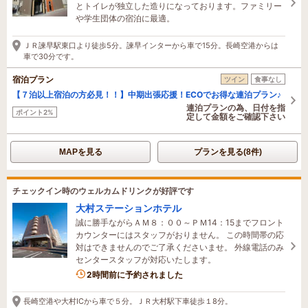
とトイレが独立した造りになっております。ファミリー
や学生団体の宿泊に最適。
ＪＲ諫早駅東口より徒歩5分。諫早インターから車で15分。長崎空港からは
車で30分です。
宿泊プラン
ツイン
食事なし
【７泊以上宿泊の方必見！！】中期出張応援！ECOでお得な連泊プラン♪
連泊プランの為、日付を指
ポイント2%
定して金額をご確認下さい
MAPを見る
プランを見る(8件)
チェックイン時のウェルカムドリンクが好評です
大村ステーションホテル
誠に勝手ながらＡＭ８：００～ＰＭ14：15までフロント
カウンターにはスタッフがおりません。 この時間帯の応
対はできませんのでご了承くださいませ。 外線電話のみ
センタースタッフが対応いたします。
2時間前に予約されました
長崎空港や大村ICから車で５分。ＪＲ大村駅下車徒歩１8分。