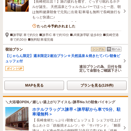
【長崎初出店！】旅の疲れを癒す、ぐっすり眠れるホテ
ルが誕生。 天然温泉とウェルカムバーでほっと一息、朝
は無料健康朝食で元気に出発 駐車場も無料で長崎旅行を
もっと快適に♪
2名がこの宿を見ています
たった今予約されました
■諫早駅 車で約5分 ■諫早IC 車で約10分 ■JR東諫早駅 徒歩8分 ■長崎空港
車で約30分 ■無料駐車場完備
宿泊プラン
シングル
朝のみ
【じゃらん限定】週末限定2連泊プラン☆天然温泉＆焼きたてパン朝食ビ
ュッフェ付
連泊プランの為、日付を指
ポイントUP
定して金額をご確認下さい
MAPを見る
プランを見る(126件)
＼大浴場OPEN／嬉しい湯上がりアイスも♪諫早No.1の朝食バイキング
ホテルフラッグス諫早＜諫早駅から車で5分、駐
車場無料＞
【 長崎食材たっぷり♪朝食ビュッフェ 】 シェフが仕上げ
るふわトロ「鉄板焼オムレツ」や 「サバサンド」「鯛茶
漬け」など幸せ気分の朝時間 記念日で喜ばれる「鉄板