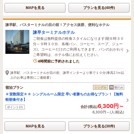
MAPを見る
プランを見る(40件)
諫早駅、バスターミナルの目の前！アクセス抜群、便利なホテル
諫早ターミナルホテル
ご朝食は無料提供の軽食スタイルになります(朝６時３０
分～９時３０分、各種パン、コーヒー、スープ、ジュー
ス)。コーヒーだけのご利用もできます。パンのおかわり
ご希望時は、ホテル係にお伝えください。
4時間前に予約されました
諫早駅、バスターミナルが目の前、諫早インターより車で１０分(車高2.1ｍ以
上のお車は事前にご連絡要）
宿泊プラン
シングル
朝のみ
☆室数限定☆☆ シングルルーム限定 早い者勝ちのお得なプラン！【無料
軽朝食付き】
6,300円～
合計(税込)
ポイント2%
6,300円～/人(税込)
MAPを見る
プランを見る(30件)