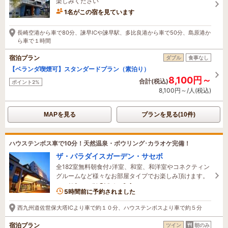
楽しみください
1名がこの宿を見ています
長崎空港から車で80分、諫早ICや諫早駅、多比良港から車で50分、島原港か
ら車で１時間
宿泊プラン
ダブル
食事なし
【ベランダ喫煙可】スタンダードプラン（素泊り）
8,100円～
合計(税込)
ポイント2%
8,100円～/人(税込)
MAPを見る
プランを見る(10件)
ハウステンボス車で10分！天然温泉・ボウリング･カラオケ完備！
ザ・パラダイスガーデン・サセボ
全182室無料朝食付♪洋室、和室、和洋室やコネクティン
グルームなど様々なお部屋タイプでお楽しみ頂けます。
1名がこの宿を見ています
5時間前に予約されました
西九州道佐世保大塔ICより車で約１０分、ハウステンボスより車で約５分
宿泊プラン
ツイン
朝のみ