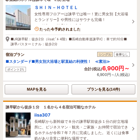
ＳＨＩＮ－ＨＯＴＥＬ
女性専用フロアーは諫早では唯一！更に男女別【大浴場
とランドリー】や男性にはサウナも完備！
1名がこの宿を見ています
たった今予約されました
■JR諫早駅：徒歩2分（iisaﾋﾞﾙ 4階）■長崎自動車道諫早IC：車で約10分■
諫早バスターミナル：徒歩2分
宿泊プラン
シングル
食事なし
■スタンダード■男女別大浴場と駅直結の利便性！ ≪素泊≫
6,900円～
合計(税込)
ポイント2%
6,900円～/人(税込)
MAPを見る
プランを見る(14件)
諫早駅から徒歩１分 １名から４名宿泊可能なホテル
iisa307
長崎駅から新幹線で８分の諫早駅前徒歩１分の好立地場
所に、ビジネスマン・観光・ご家族・お仲間で宿泊でき
るホテルが令和７年７月に完成しました。 近くには食事
処があり非常に便利な場所です。