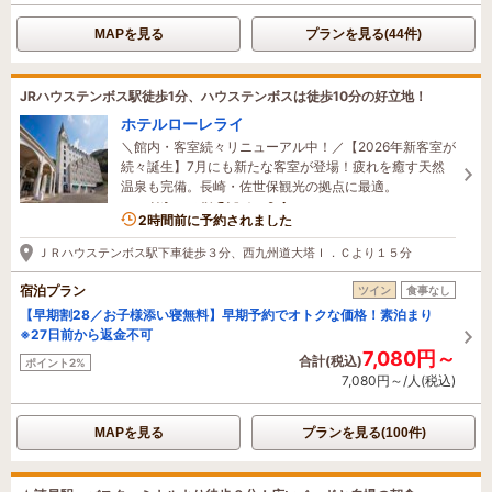
MAPを見る
プランを見る(44件)
JRハウステンボス駅徒歩1分、ハウステンボスは徒歩10分の好立地！
ホテルローレライ
＼館内・客室続々リニューアル中！／【2026年新客室が
続々誕生】7月にも新たな客室が登場！疲れを癒す天然
温泉も完備。長崎・佐世保観光の拠点に最適。
2名がこの宿を見ています
2時間前に予約されました
ＪＲハウステンボス駅下車徒歩３分、西九州道大塔Ｉ．Ｃより１５分
宿泊プラン
ツイン
食事なし
【早期割28／お子様添い寝無料】早期予約でオトクな価格！素泊まり
※27日前から返金不可
7,080円～
合計(税込)
ポイント2%
7,080円～/人(税込)
MAPを見る
プランを見る(100件)