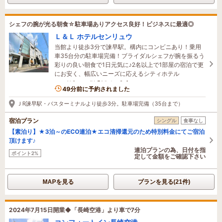
シェフの腕が光る朝食☆駐車場ありアクセス良好！ビジネスに最適◎
Ｌ＆Ｌ ホテルセンリュウ
当館より徒歩3分で諫早駅。構内にコンビニあり！乗用
車35台分の駐車場完備！ブライダルシェフが腕を振るう
彩りの良い朝食で1日元気に♪2名以上で1部屋の宿泊で更
にお安く、幅広いニーズに応えるシティホテル
1名がこの宿を見ています
49分前に予約されました
ＪR諫早駅・バスターミナルより徒歩3分。駐車場完備（35台まで）
宿泊プラン
シングル
食事なし
【素泊り】★3泊～のECO連泊★エコ清掃還元のため特別料金にてご宿泊
頂けます♪
連泊プランの為、日付を指
ポイント2%
定して金額をご確認下さい
MAPを見る
プランを見る(21件)
2024年7月15日開業◆「長崎空港」より車で7分