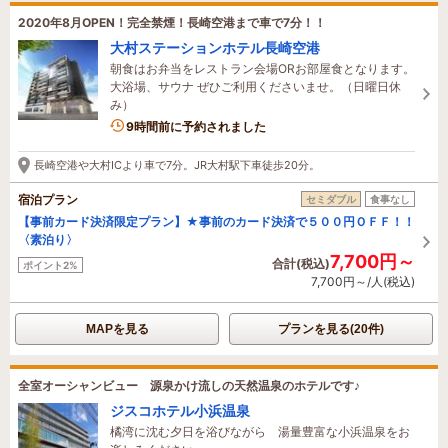
2020年8月OPEN！完全禁煙！長崎空港まで車で7分！！
大村ステーションホテル長崎空港
朝食はお弁当をレストラン会場ORお部屋食となります。
大浴場、サウナ ぜひご利用くださいませ。（日曜日休
み）
9時間前に予約されました
長崎空港や大村ICより車で7分。JR大村駅下車徒歩20分。
宿泊プラン
セミダブル
食事なし
【事前カード決済限定プラン】★事前のカード決済で５００円ＯＦＦ！！
〈素泊り〉
7,700円～
合計(税込)
ポイント2%
7,700円～/人(税込)
MAPを見る
プランを見る(20件)
全室オーシャンビュー 源泉かけ流しの天然温泉のホテルです♪
ジスコホテル小浜温泉
橘湾に沈む夕日を浴びながら 湯量豊富な小浜温泉をお