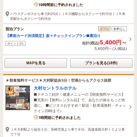
2名がこの宿を見ています
19時間前に予約されました
ハウステンボスから車で約25分 / ＪＲ川棚駅からタクシーで約12分 / ＪＲ有
田駅からタクシーで約15分
宿泊プラン
ダブル
食事なし
【事前カード決済限定】楽々チェックインプラン■素泊り
5,400円～
合計(税込)
ポイント2%
5,400円～/人(税込)
MAPを見る
プランを見る(18件)
★朝食無料サービス★大村駅徒歩3分！空港からもアクセス抜群
大村セントラルホテル
■クチコミ好評！健康メニューの【朝食無料サービス】
■充実の【無料レンタル品】で、あなたの旅をもっと快
適に。 ■ビジネスおすすめ！駅近・駐車場無料・チェッ
クイン29時まで♪
1時間前に予約されました
ＪＲ大村駅より徒歩２分。長崎空港より車で８分。高速道路大村ＩＣより車
で７分