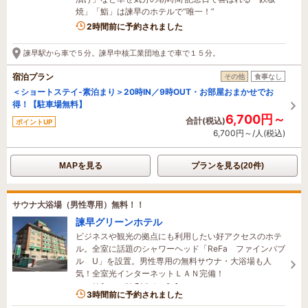
焼」「鮨」は諫早のホテルで“唯一！”
2時間前に予約されました
諫早駅から車で５分。諫早中核工業団地まで車で１５分。
宿泊プラン
その他
食事なし
＜ショートステイ‐素泊まり＞20時IN／9時OUT・お部屋おまかせでお
得！【駐車場無料】
6,700円～
合計(税込)
ポイントUP
6,700円～/人(税込)
MAPを見る
プランを見る(20件)
サウナ大浴場（男性専用）無料！！
諫早グリーンホテル
ビジネスや観光の拠点にも利用したい好アクセスのホテ
ル。全室に話題のシャワーヘッド「ReFa ファインバブ
ル U」を設置。男性専用の無料サウナ・大浴場も人
気！全室光インターネットＬＡＮ完備！
1名がこの宿を見ています
3時間前に予約されました