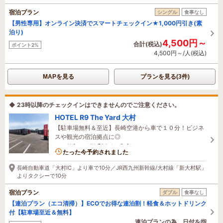
宿泊プラン
シングル
食事なし
【男性専用】オンライン決済でスマートチェックイン★1,000円引き(素
泊り)
4,500円～
合計(税込)
ポイント2%
4,500円～/人(税込)
MAPを見る
プランを見る(3件)
◆ 23時以降のチェックインはできませんのでご注意ください。
HOTEL R9 The Yard 大村
【駐車場無料＆至近】長崎空港から車で１０分！ビジネ
スや観光の宿泊拠点に◎
1名がこの宿を見ています
たった今予約されました
長崎自動車道「大村IC」より車で10分／JR西九州新幹線/大村線「新大村駅」
よりタクシーで10分
宿泊プラン
ダブル
食事なし
【連泊プラン（エコ清掃）】ECOでお得な連泊割！軽食＆ホットドリンク
付【駐車場至近＆無料】
連泊プランの為、日付を指