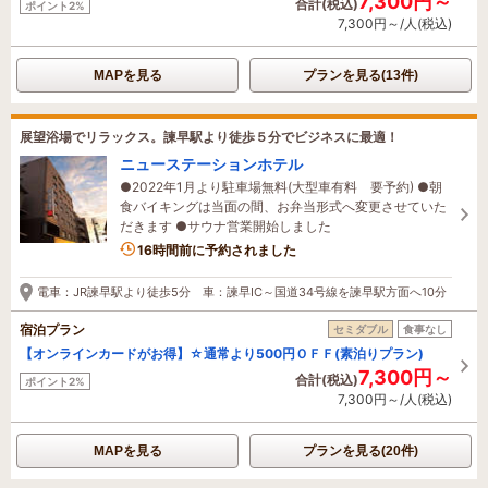
7,300円～
合計(税込)
ポイント2%
7,300円～/人(税込)
MAPを見る
プランを見る(13件)
展望浴場でリラックス。諫早駅より徒歩５分でビジネスに最適！
ニューステーションホテル
●2022年1月より駐車場無料(大型車有料 要予約) ●朝
食バイキングは当面の間、お弁当形式へ変更させていた
だきます ●サウナ営業開始しました
16時間前に予約されました
電車：JR諫早駅より徒歩5分 車：諫早IC～国道34号線を諫早駅方面へ10分
宿泊プラン
セミダブル
食事なし
【オンラインカードがお得】☆通常より500円ＯＦＦ(素泊りプラン)
7,300円～
合計(税込)
ポイント2%
7,300円～/人(税込)
MAPを見る
プランを見る(20件)