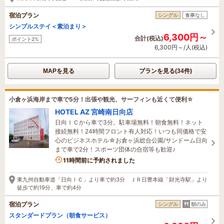
宿泊プラン
シングル
食事なし
シンプルステイ＜素泊まり＞
6,300円～
合計(税込)
ポイント2%
6,300円～/人(税込)
MAPを見る
プランを見る(34件)
小倉ヶ浜海岸まで車で5分！出張や観光、サーフィンも近くて便利☆
HOTEL AZ 宮崎南日向店
日向ＩＣから車で3分。駐車場無料！朝食無料！ネット
接続無料！24時間フロント有人対応！いつも同価格で安
心のビジネスホテル☆お倉ヶ浜総合公園/サンドーム日向
まで車で2分！スポーツ団体の合宿等も歓迎♪
11時間前に予約されました
東九州自動車道「日向ＩＣ」より車で約3分 ＪＲ日豊本線「財光寺駅」より
徒歩で約19分、車で約4分
宿泊プラン
シングル
朝のみ
スタンダードプラン（朝食サービス）