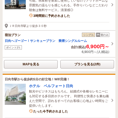
可能。県産材を豊富に使用しているのでアットホームな
雰囲気の温もりを感じられる。手作りパンなどこだわり
朝食は無料サービス。清潔感◎
3時間前に予約されました
ＪＲ日向市駅より徒歩３０秒
宿泊プラン
シングル
朝のみ
日向へゴーゴー！サンキュープラン 禁煙シングルルーム
6,900円～
合計(税込)
ポイント2%
6,900円～/人(税込)
MAPを見る
プランを見る(2件)
日向市駅から徒歩約5分の好立地！Wifi完備！
ホテル ベルフォート日向
観光やビジネスはもちろん、結婚式や各種セレモニーに
も対応する多目的ホテルです。 利便性と快適さを兼ね備
えた空間で、訪れるすべてのお客様に心地よい時間をご
提供いたします。
1名がこの宿を見ています
たった今予約されました