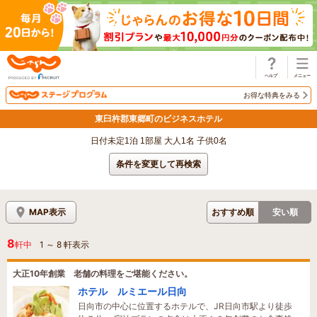
じゃらん
お得な特典をみる
東臼杵郡東郷町のビジネスホテル
日付未定1泊 1部屋 大人1名 子供0名
条件を変更して再検索
MAP表示
おすすめ順
安い順
8
軒中
1
～
8
軒表示
大正10年創業 老舗の料理をご堪能ください。
ホテル ルミエール日向
日向市の中心に位置するホテルで、JR日向市駅より徒歩