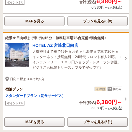
6,380円～
合計(税込)
ポイント2%
6,380円～/人(税込)
MAPを見る
プランを見る(6件)
絶景☆日向岬まで車で約15分！無料駐車場76台完備♪朝食無料♪
HOTEL AZ 宮崎北日向店
大御神社まで車で15分☆お倉ヶ浜海岸まで車で20分☆
インターネット接続無料！24時間フロント有人対応。コ
インランドリー・１００円ショップ・レストラン併設。
ビジネスも観光もリーズナブルで安心です♪
日向市駅より車で約5分
宿泊プラン
その他
朝のみ
スタンダードプラン（朝食サービス）
6,380円～
合計(税込)
ポイント2%
6,380円～/人(税込)
MAPを見る
プランを見る(6件)