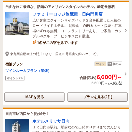
自由な旅に最適な、話題のアメリカンスタイルのホテル。軽朝食無料
ファミリーロッジ旅籠屋・日向門川店
広い客室にクイーンサイズベッド２台を配置した人気の
ロードサイドホテル。 朝軽食・WiFi＆ネット接続・駐車
場いずれも無料。コインランドリーあり。 ご家族、カッ
プルやグループ、ビジネスにも最適。
1名がこの宿を見ています
東九州自動車道の門川ICより、国道10号経由で約2km、3分。
宿泊プラン
ツイン
朝のみ
ツインルームプラン（禁煙）
6,600円～
合計(税込)
ポイント2%
6,600円～/人(税込)
MAPを見る
プランを見る(2件)
日向市駅西口から徒歩1分！
ホテルメリッサ日向
ＪＲ日向市駅前。駅前なので出発ぎりぎりまでのんびり