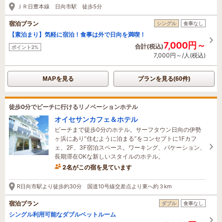
ＪＲ日豊本線 日向市駅 徒歩5分
宿泊プラン
シングル
食事なし
【素泊まり】気軽に宿泊！食事は外で日向を満喫！
7,000円～
合計(税込)
ポイント2%
7,000円～/人(税込)
MAPを見る
プランを見る(60件)
徒歩0分でビーチに行けるリノベーションホテル
オイセサンカフェ＆ホテル
ビーチまで徒歩0分のホテル。サーフタウン日向の伊勢
ヶ浜にあり”住むように泊まる”をコンセプトに1Fカフ
ェ、2F、3F宿泊スペース。ワーキング、バケーション、
長期滞在OKな新しいスタイルのホテル。
2名がこの宿を見ています
R日向市駅より徒歩約30分 国道10号線交差点より東へ約３km
宿泊プラン
ダブル
食事なし
シングル利用可能なダブルベットルーム