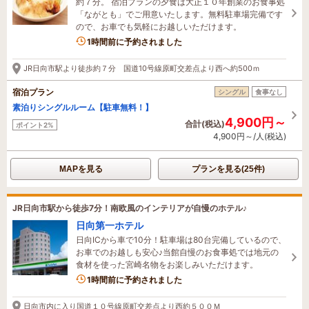
約７分。 宿泊プランの夕食は大正１０年創業のお食事処
「ながとも」でご用意いたします。無料駐車場完備です
ので、お車でも気軽にお越しいただけます。
1時間前に予約されました
JR日向市駅より徒歩約７分 国道10号線原町交差点より西へ約500ｍ
宿泊プラン
シングル
食事なし
素泊りシングルルーム【駐車無料！】
4,900円～
合計(税込)
ポイント2%
4,900円～/人(税込)
MAPを見る
プランを見る(25件)
JR日向市駅から徒歩7分！南欧風のインテリアが自慢のホテル♪
日向第一ホテル
日向ICから車で10分！駐車場は80台完備しているので、
お車でのお越しも安心♪当館自慢のお食事処では地元の
食材を使った宮崎名物をお楽しみいただけます。
1時間前に予約されました
日向市内に入り国道１０号線原町交差点より西約５００Ｍ