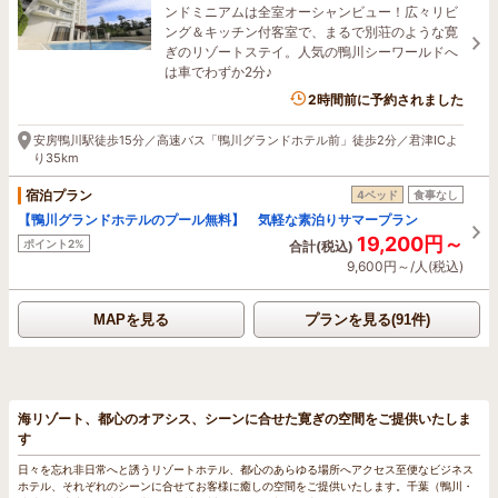
ンドミニアムは全室オーシャンビュー！広々リビ
ング＆キッチン付客室で、まるで別荘のような寛
ぎのリゾートステイ。人気の鴨川シーワールドへ
は車でわずか2分♪
5名がこの宿を見ています
2時間前に予約されました
安房鴨川駅徒歩15分／高速バス「鴨川グランドホテル前」徒歩2分／君津ICよ
り35km
宿泊プラン
4ベッド
食事なし
【鴨川グランドホテルのプール無料】 気軽な素泊りサマープラン
19,200円～
ポイント2%
合計(税込)
9,600円～/人(税込)
MAPを見る
プランを見る(91件)
海リゾート、都心のオアシス、シーンに合せた寛ぎの空間をご提供いたしま
す
日々を忘れ非日常へと誘うリゾートホテル、都心のあらゆる場所へアクセス至便なビジネス
ホテル、それぞれのシーンに合せてお客様に癒しの空間をご提供いたします。千葉（鴨川・