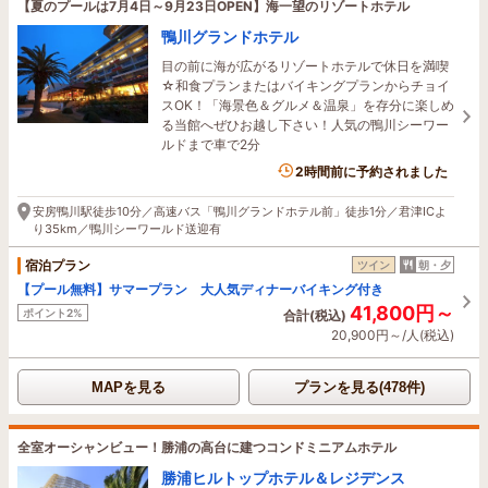
【夏のプールは7月4日～9月23日OPEN】海一望のリゾートホテル
鴨川グランドホテル
目の前に海が広がるリゾートホテルで休日を満喫
☆和食プランまたはバイキングプランからチョイ
スOK！「海景色＆グルメ＆温泉」を存分に楽しめ
る当館へぜひお越し下さい！人気の鴨川シーワー
ルドまで車で2分
18名がこの宿を見ています
2時間前に予約されました
安房鴨川駅徒歩10分／高速バス「鴨川グランドホテル前」徒歩1分／君津ICよ
り35km／鴨川シーワールド送迎有
宿泊プラン
ツイン
朝・夕
【プール無料】サマープラン 大人気ディナーバイキング付き
41,800円～
ポイント2%
合計(税込)
20,900円～/人(税込)
MAPを見る
プランを見る(478件)
全室オーシャンビュー！勝浦の高台に建つコンドミニアムホテル
勝浦ヒルトップホテル＆レジデンス