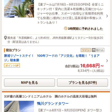
【夏プールは7月18日～9月23日OPEN】全室ミニ
キッチン付！室内に洗濯＆乾燥機も完備だからレ
ジャーやお仕事、スポーツ合宿など長期滞在利用
でも快適に♪館内にかけ流し温泉浴場や和食レス
トランもあり！
10名がこの宿を見ています
3時間前に予約されました
圏央道「市原鶴舞IC」より約40分、JR外房線勝浦駅よりタクシー5分/徒歩20
分（駅送迎はありません）
宿泊プラン
ツイン
朝のみ
勝浦リゾートステイ！ 100年フードの「アジ文化」を堪能！「うまア
ジ」朝食膳
16,668円～
ポイントUP
合計(税込)
8,334円～/人(税込)
MAPを見る
プランを見る(67件)
33F建の高層コンドミニアムホテル 隣のホテルの温泉大浴場は無料
鴨川グランドタワー
【夏プール8月1日～9月23日OPEN】タワー型コ