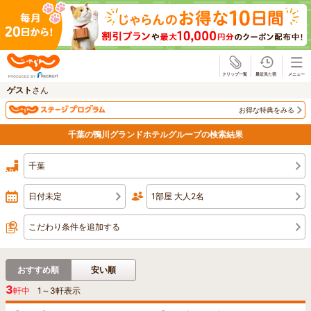
じゃらん
ゲスト
さん
お得な特典をみる
千葉の鴨川グランドホテルグループの検索結果
千葉
日付未定
1部屋 大人2名
こだわり条件を追加する
おすすめ順
安い順
3
軒中
1
～
3
軒表示