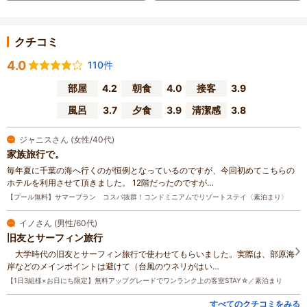
クチコミ
4.0
110件
部屋
4.2
朝食
4.0
接客
3.9
風呂
3.7
夕食
3.9
清潔感
3.8
ジャニスさん (女性/40代)
家族旅行で。
毎年夏に千葉の海へ行くのが恒例となっているのですが、今回初めてこちらの
ホテルを利用させて頂きました。 12階だったのですが…
【プール無料】サマープラン コスパ抜群！コンドミニアムでリゾートステイ〈素泊まり〉
イノさん (男性/60代)
旧友とサーフィン旅行
大学時代の旧友とサーフィン旅行で使わせてもらいました。実際は、部原海
岸などのメインポイントは避けて（台風のウネリがはい…
【1日3組様×お日にち限定】無料アップグレードでワンランク上の客室STAY☆／素泊まり
すべてのクチコミをみる