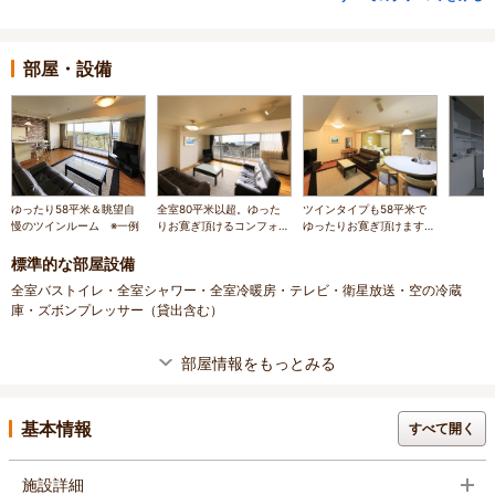
部屋・設備
ゆったり58平米＆眺望自
全室80平米以超。ゆった
ツインタイプも58平米で
慢のツインルーム ※一例
りお寛ぎ頂けるコンフォー
ゆったりお寛ぎ頂けます
トフォース(2LDK・ベッド
※一例
2台×2室) ※一例
標準的な部屋設備
全室バストイレ・全室シャワー・全室冷暖房・テレビ・衛星放送・空の冷蔵
庫・ズボンプレッサー（貸出含む）
部屋情報をもっとみる
基本情報
すべて開く
施設詳細