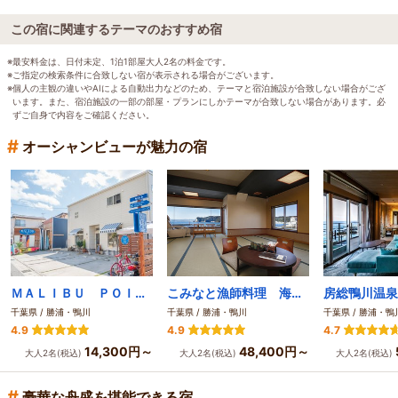
この宿に関連するテーマのおすすめ宿
※最安料金は、日付未定、1泊1部屋大人2名の料金です。
※ご指定の検索条件に合致しない宿が表示される場合がございます。
※個人の主観の違いやAIによる自動出力などのため、テーマと宿泊施設が合致しない場合がござ
います。また、宿泊施設の一部の部屋・プランにしかテーマが合致しない場合があります。必
ずご自身で内容をご確認ください。
#
オーシャンビューが魅力の宿
ＭＡＬＩＢＵ ＰＯＩＮＴ
こみなと漁師料理 海の庭
千葉県 / 勝浦・鴨川
千葉県 / 勝浦・鴨川
千葉県 / 勝浦・鴨
4.9
4.9
4.7
14,300円～
48,400円～
大人2名(税込)
大人2名(税込)
大人2名(税込)
#
豪華な舟盛を堪能できる宿