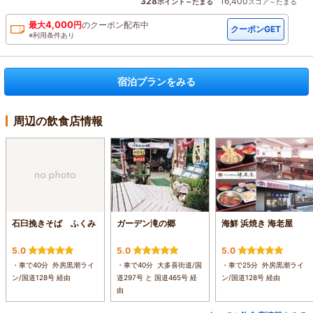
328
16,400
ポイント～たまる
スコア～たまる
4,000
最大
円
の
クーポン配布中
クーポンGET
※利用条件あり
宿泊プランをみる
周辺の飲食店情報
石臼挽きそば ふくみ
ガーデン滝の郷
海鮮 浜焼き 海老屋
5.0
5.0
5.0
・車で40分 外房黒潮ライ
・車で40分 大多喜街道/国
・車で25分 外房黒潮ライ
ン/国道128号 経由
道297号 と 国道465号 経
ン/国道128号 経由
由