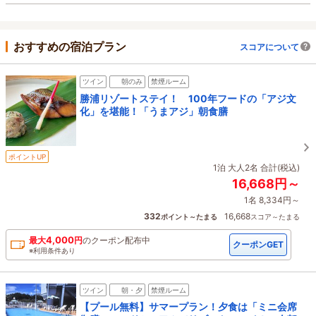
おすすめの宿泊プラン
スコアについて
ツイン
朝のみ
禁煙ルーム
勝浦リゾートステイ！ 100年フードの「アジ文
化」を堪能！「うまアジ」朝食膳
ポイントUP
1泊 大人2名 合計(税込)
16,668円～
1名 8,334円～
332
16,668
ポイント～たまる
スコア～たまる
4,000
最大
円
の
クーポン配布中
クーポンGET
※利用条件あり
ツイン
朝・夕
禁煙ルーム
【プール無料】サマープラン！夕食は「ミニ会席