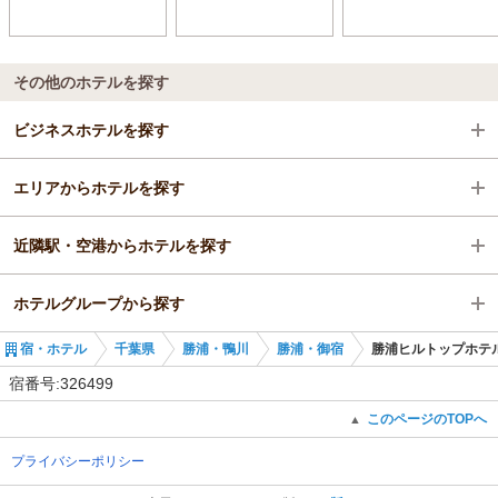
その他のホテルを探す
ビジネスホテルを探す
エリアからホテルを探す
千葉県
近隣駅・空港からホテルを探す
勝浦・鴨川
千葉県
ホテルグループから探す
勝浦・御宿
勝浦・鴨川
勝浦駅
宿・ホテル
千葉県
勝浦・鴨川
勝浦・御宿
勝浦ヒルトップホテ
勝浦駅
勝浦・御宿
鵜原駅
全国の鴨川グランドホテルグループ
宿番号:326499
勝浦駅
御宿駅
千葉の鴨川グランドホテルグループ
このページのTOPへ
▲
プライバシーポリシー
上総興津駅
鴨川グランドタワー