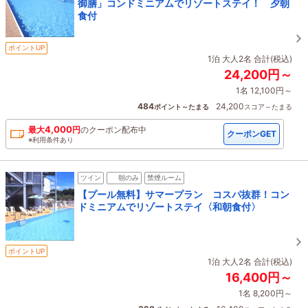
御膳」コンドミニアムでリゾートステイ！ 夕朝
食付
ポイントUP
1泊 大人2名 合計(税込)
24,200円～
1名 12,100円～
484
24,200
ポイント～たまる
スコア～たまる
4,000
最大
円
の
クーポン配布中
クーポンGET
※利用条件あり
ツイン
朝のみ
禁煙ルーム
【プール無料】サマープラン コスパ抜群！コン
ドミニアムでリゾートステイ〈和朝食付〉
ポイントUP
1泊 大人2名 合計(税込)
16,400円～
1名 8,200円～