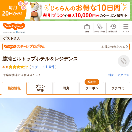
じゃらん
ゲスト
さん
お得な特典をみる
勝浦ヒルトップホテル＆レジデンス
(
クチコミ110件
)
4.0
千葉県勝浦市沢倉４４１－１
地図・アクセス
配布中
プラン
施設情報
写真
クーポン
クチコミ
67件