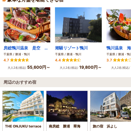
房総鴨川温泉 是空 ―ＺＥＫＵＵ―
潮騒リゾート鴨川
千葉県 / 勝浦・鴨川
千葉県 / 勝浦・鴨川
千葉県 / 勝浦・鴨
4.7
4.4
3.7
55,600円～
19,800円～
大人2名(税込)
大人2名(税込)
大人2名(税込)
周辺のおすすめ宿
THE ONJUKU terrace
南房総 勝浦 翠海
旅の宿 浜よし