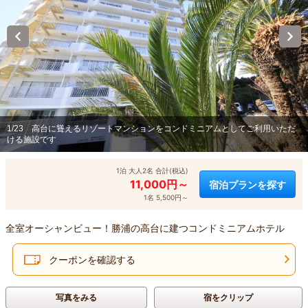
1/23
高台に聳えるリゾートマンションをコンドミニアムとしてご利用いただ
ける施設です
1泊 大人2名 合計(税込)
11,000円～
宿泊プランを探す
1名 5,500円～
全室オーシャンビュー！勝浦の高台に建つコンドミニアムホテル
クーポンを確認する
写真をみる
宿をクリップ