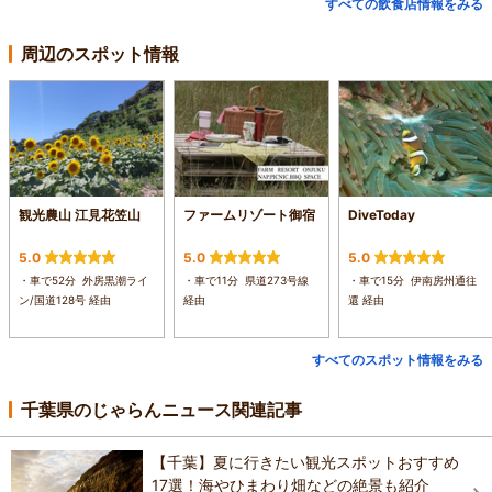
すべての飲食店情報をみる
周辺のスポット情報
観光農山 江見花笠山
ファームリゾート御宿
DiveToday
5.0
5.0
5.0
・車で52分 外房黒潮ライ
・車で11分 県道273号線
・車で15分 伊南房州通往
ン/国道128号 経由
経由
還 経由
すべてのスポット情報をみる
千葉県のじゃらんニュース関連記事
【千葉】夏に行きたい観光スポットおすすめ
17選！海やひまわり畑などの絶景も紹介