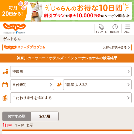
じゃらん
ゲスト
さん
お得な特典をみる
神奈川のニッコー・ホテルズ・インターナショナルの検索結果
神奈川
日付未定
1部屋 大人2名
こだわり条件を追加する
おすすめ順
安い順
1
軒中
1
～
1
軒表示