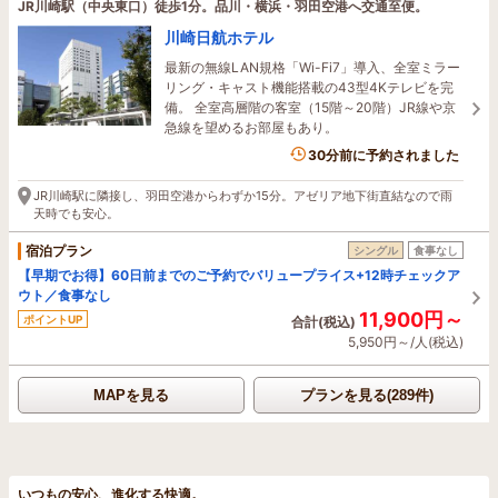
JR川崎駅（中央東口）徒歩1分。品川・横浜・羽田空港へ交通至便。
川崎日航ホテル
最新の無線LAN規格「Wi-Fi7」導入、全室ミラー
リング・キャスト機能搭載の43型4Kテレビを完
備。 全室高層階の客室（15階～20階）JR線や京
急線を望めるお部屋もあり。
2名がこの宿を見ています
30分前に予約されました
JR川崎駅に隣接し、羽田空港からわずか15分。アゼリア地下街直結なので雨
天時でも安心。
宿泊プラン
シングル
食事なし
【早期でお得】60日前までのご予約でバリュープライス+12時チェックア
ウト／食事なし
11,900円～
ポイントUP
合計(税込)
5,950円～/人(税込)
MAPを見る
プランを見る(289件)
いつもの安心、進化する快適。