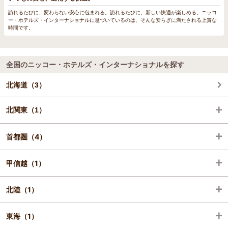
訪れるたびに、変わらない安心に包まれる。訪れるたびに、新しい快適が楽しめる。ニッコ
ー・ホテルズ・インターナショナルに息づいているのは、そんな安らぎに満たされる上質な
時間です。
全国のニッコー・ホテルズ・インターナショナルを探す
北海道（3）
北関東（1）
首都圏（4）
茨城（1）
甲信越（1）
千葉（2）
北陸（1）
東京（2）
新潟（1）
東海（1）
石川（1）