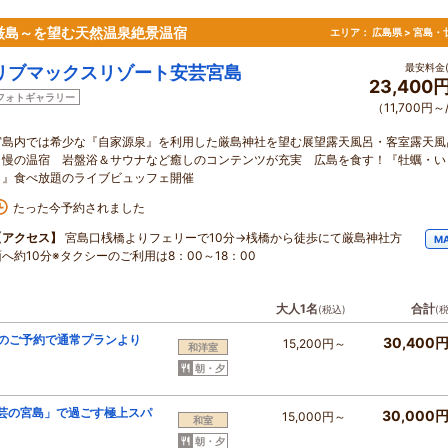
産厳島～を望む天然温泉絶景温宿
エリア：
広島県 > 宮島・
最安料金(
リブマックスリゾート安芸宮島
23,400
フォトギャラリー
（11,700円～
宮島内では希少な『自家源泉』を利用した厳島神社を望む展望露天風呂・客室露天風
自慢の温宿 岩盤浴＆サウナなど癒しのコンテンツが充実 広島を食す！『牡蠣・い
ら』食べ放題のライブビュッフェ開催
たった今予約されました
【アクセス】
宮島口桟橋よりフェリーで10分→桟橋から徒歩にて厳島神社方
M
面へ約10分※タクシーのご利用は8：00～18：00
大人1名
合計
(税込)
(
でのご予約で通常プランより
30,400
15,200円～
和洋室
》
朝・夕
安芸の宮島」で過ごす極上スパ
30,000
15,000円～
和室
》
朝・夕