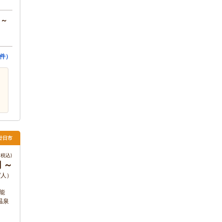
円～
0件）
廿日市
税込)
円 ～
/人）
可能
温泉