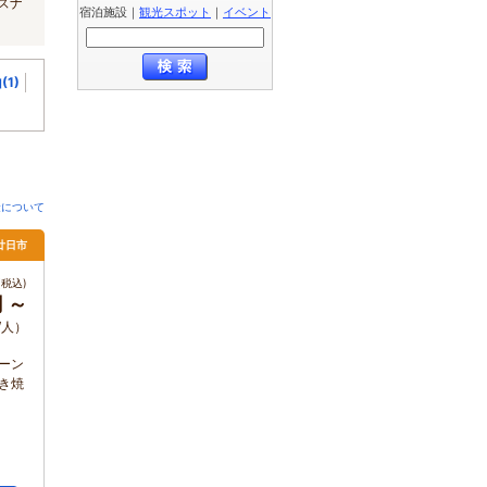
ズナ
宿泊施設
｜
観光スポット
｜
イベント
(1)
金について
廿日市
税込)
円 ～
/人）
ーン
き焼