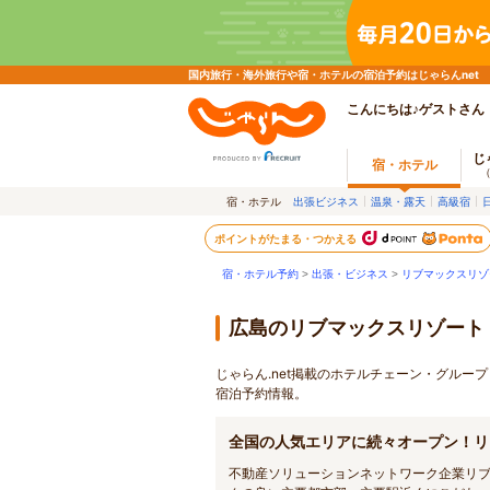
国内旅行・海外旅行や宿・ホテルの宿泊予約はじゃらんnet
こんにちは♪ゲストさん
じ
宿・ホテル
宿・ホテル
出張ビジネス
温泉・露天
高級宿
ポイントがたまる・つかえる
宿・ホテル予約
>
出張・ビジネス
>
リブマックスリゾ
広島のリブマックスリゾート
じゃらん.net掲載のホテルチェーン・グル
宿泊予約情報。
全国の人気エリアに続々オープン！リ
不動産ソリューションネットワーク企業リ