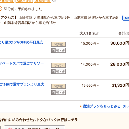
夕食
高評価
朝食
高評価
風呂
高評価
51分前に予約されました
【アクセス】
山陽本線 大野浦駅から車で約5分 山陽本線 玖波駅から車で約5
M
分 山陽本線宮島口駅から車で約15分
大人1名
合計
(税込)
(
り最大15％OFFの平日最安
30,600
15,300円～
和洋室
朝・夕
ライベートスパで過ごすリゾー
28,000
14,000円～
ツイン
》
朝・夕
のご予約で通常プランより最大
31,320
15,660円～
和洋室
朝・夕
宿泊プランをもっとみる（65
を自由に組み合わせたおトクなパック旅行はコチラ