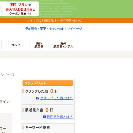
サイトのご利用方法
ヘルプ/問い合わせ
予約照会・変更・キャンセル
マイページ
海外
海外
ゴルフ
航空券
航空券+ホテル
＆リゾーツ）
0
クリップした宿とは？
ライン
0
最近見た宿とは？
ワー