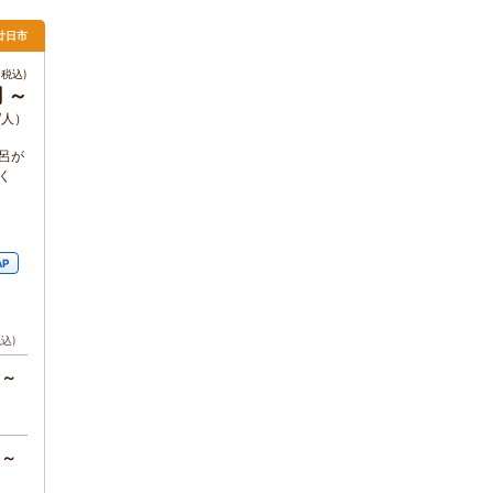
廿日市
税込)
円 ～
/人）
呂が
く
AP
税込)
円～
円～