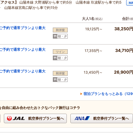
【アクセス】
山陽本線 大野浦駅から車で約5分 山陽本線 玖波駅から車で約5
M
分 山陽本線宮島口駅から車で約15分
大人1名
合計
(税込)
(
のご予約で通常プランより最大
38,250
19,125円～
和洋室
朝・夕
のご予約で通常プランより最大
34,710
17,355円～
ツイン
朝・夕
のご予約で通常プランより最大
26,900
13,450円～
和洋室
朝・夕
宿泊プランをもっとみる（12
を自由に組み合わせたおトクなパック旅行はコチラ
航空券付プラン一覧へ
航空券付プラン一覧へ