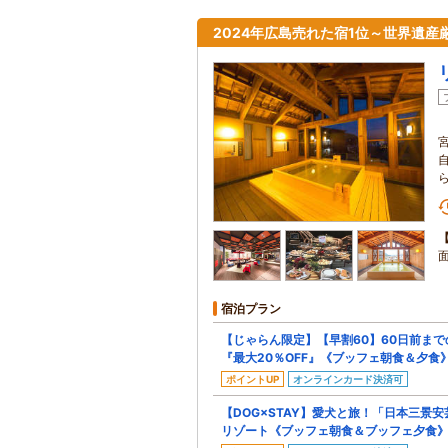
2024年広島売れた宿1位～世界遺
宿泊プラン
【じゃらん限定】【早割60】60日前ま
『最大20％OFF』《ブッフェ朝食＆夕食
ポイントUP
オンラインカード決済可
【DOG×STAY】愛犬と旅！「日本三景
リゾート《ブッフェ朝食＆ブッフェ夕食