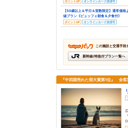
ポイントUP
オンラインカード決済可
【50歳以上＆平日＆室数限定】通常価格よ
値プラン《ビュッフェ朝食＆夕食付》
ポイントUP
オンラインカード決済可
この施設と交通手段
新幹線/特急付プラン一覧へ
『中四国売れた宿大賞第1位』 全客