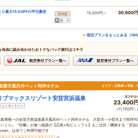
り最大15％OFFの平日最安
30,600
15,300円～
和洋室
朝・夕
宿泊プランをもっとみる（16
を自由に組み合わせたおトクなパック旅行はコチラ
航空券付プラン一覧へ
航空券付プラン一覧へ
室露天風呂付ペット同伴ホテル
エリア：
広島県 > 宮島・
最安料金(
リブマックスリゾート安芸宮浜温泉
23,400
フォトギャラリー
（11,700円～
広島県唯一の全室天然温泉露天風呂付ペット同伴ホテル 大型犬～小型犬まで同伴
『いくら』『牡蠣』が食べ放題の【広島×旬ビュッフェ】もご注目！隣接する「宮浜
Ocean」は全てご利用可能です