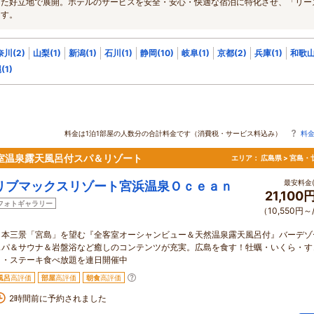
った好立地で展開。ホテルのサービスを安全・安心・快適な宿泊に特化させ、「リー
ます。
川(2)
山梨(1)
新潟(1)
石川(1)
静岡(10)
岐阜(1)
京都(2)
兵庫(1)
和歌山
(1)
料金は1泊1部屋の人数分の合計料金です（消費税・サービス料込み）
料
客室温泉露天風呂付スパ＆リゾート
エリア：
広島県 > 宮島・
最安料金(
リブマックスリゾート宮浜温泉Ｏｃｅａｎ
21,100
フォトギャラリー
（10,550円～
日本三景「宮島」を望む『全客室オーシャンビュー＆天然温泉露天風呂付』バーデゾ
スパ＆サウナ＆岩盤浴など癒しのコンテンツが充実。広島を食す！牡蠣・いくら・す
き・ステーキ食べ放題を連日開催中
風呂
高評価
部屋
高評価
朝食
高評価
2時間前に予約されました