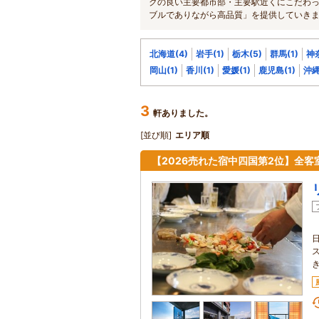
クの良い主要都市部・主要駅近くにこだわ
ブルでありながら高品質」を提供していき
北海道(4)
岩手(1)
栃木(5)
群馬(1)
神奈
岡山(1)
香川(1)
愛媛(1)
鹿児島(1)
沖縄
3
軒ありました。
[並び順]
エリア順
【2026売れた宿中四国第2位】全