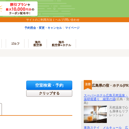
サイトのご利用方法
ヘルプ/問い合わせ
予約照会・変更・キャンセル
マイページ
海外
海外
ゴルフ
航空券
航空券+ホテル
空室検索・予約
広島県の宿・ホテル[PR
クリップする
スーパーホテル広島天然温泉・
薬研堀通り 縮景の湯
(広島・
島)
天然温泉で心
も身体もリフ
レッシュ♪
東急ステイ メルキュール 広