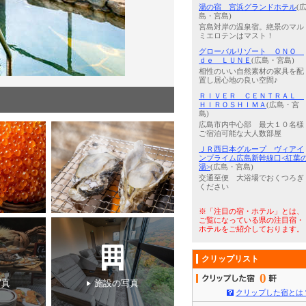
湯の宿 宮浜グランドホテル
(
島・宮島)
宮島対岸の温泉宿。絶景のマル
ミエロテンはマスト！
グローバルリゾート ＯＮＯ
ｄｅ ＬＵＮＥ
(広島・宮島)
相性のいい自然素材の家具を配
置し居心地の良い空間♪
ＲＩＶＥＲ ＣＥＮＴＲＡＬ
時ＯＰＥＮ！
4
/
5
【オーシャンスイート】宮島
ＨＩＲＯＳＨＩＭＡ
(広島・宮
島)
広島市内中心部 最大１０名様
ご宿泊可能な大人数部屋
ＪＲ西日本グループ ヴィアイ
ンプライム広島新幹線口<紅葉
湯>
(広島・宮島)
交通至便 大浴場でおくつろぎ
ください
※「注目の宿・ホテル」とは、
ご覧になっている県の注目宿・
ホテルをご紹介しております。
クリップリスト
0
写真
施設の写真
クリップした宿とは