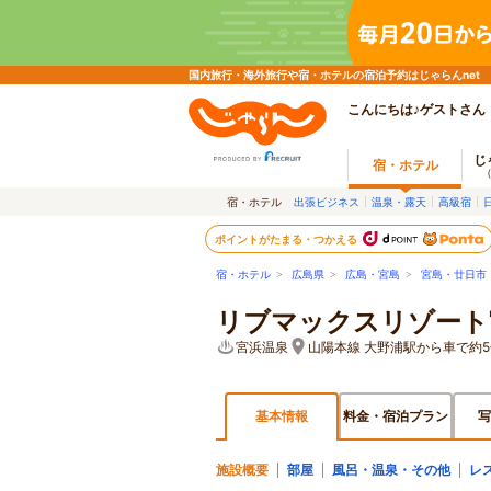
国内旅行・海外旅行や宿・ホテルの宿泊予約はじゃらんnet
こんにちは♪ゲストさん
じ
宿・ホテル
宿・ホテル
出張ビジネス
温泉・露天
高級宿
ポイントがたまる・つかえる
宿・ホテル
>
広島県
>
広島・宮島
>
宮島・廿日市
リブマックスリゾート
宮浜温泉
山陽本線 大野浦駅から車で約
基本情報
料金・宿泊プラン
写
施設概要
部屋
風呂・温泉・その他
レ