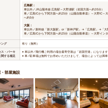
広島駅：
車以外／JR山陽本線 広島駅～大野浦駅（岩国方面へ約35分）
車／広島ICから下関方面へ約25分（山陽自動車道）～大野IC～大
へ約5分
大阪：
車以外／新幹線「新大阪駅」or「新神戸駅」→「広島駅」→「大
車／広島ICから下関方面へ約25分（山陽自動車道）～大野インタ
キング
有り（無料）
セス・パーキ
※ 車以外 ⁄ 飛行機ご利用の場合最寄空港は「岩国空港」になりま
に関する補足
※ 車 ⁄ 駐車場は無料でお停めいただけまして、場合によっては満
屋・部屋施設