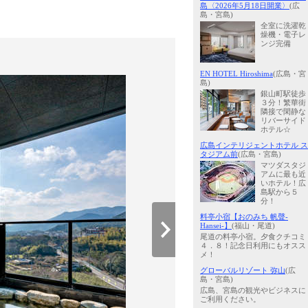
島〈2026年5月18日開業〉
(広
島・宮島)
全室に洗濯乾
燥機・電子レ
ンジ完備
EN HOTEL Hiroshima
(広島・宮
島)
銀山町駅徒歩
３分！繁華街
隣接で閑静な
リバーサイド
ホテル☆
広島インテリジェントホテル ス
タジアム前
(広島・宮島)
マツダスタジ
アムに最も近
いホテル！広
島駅から５
分！
料亭小宿【おのみち 帆聲-
Hansei-】
(福山・尾道)
尾道の料亭小宿。夕食クチコミ
４．８！記念日利用にもオスス
メ！
グローバルリゾート 弥山
(広
島・宮島)
広島、宮島の観光やビジネスに
ご利用ください。