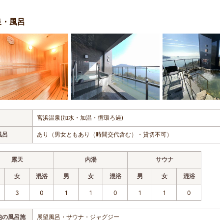
泉・風呂
宮浜温泉(加水・加温・循環ろ過)
風呂
あり（男女ともあり（時間交代含む）・貸切不可）
露天
内湯
サウナ
女
混浴
男
女
混浴
男
女
混浴
3
0
1
1
0
1
1
0
他の風呂施
展望風呂・サウナ・ジャグジー