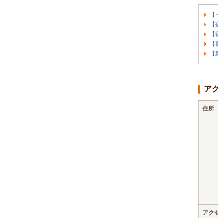
【
【
【
【
【
ア
住所
アク