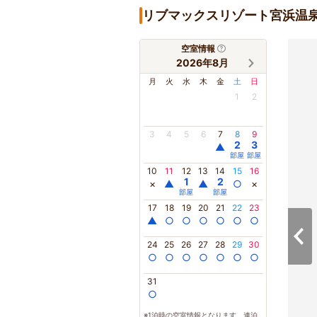
リブマックスリゾート宮浜温
空室情報
2026年8月
月
火
水
木
金
土
日
1
2
3
4
5
6
7
8
9
2
3
▲
部屋
部屋
10
11
12
13
14
15
16
1
2
×
▲
▲
○
×
部屋
部屋
17
18
19
20
21
22
23
▲
○
○
○
○
○
○
24
25
26
27
28
29
30
○
○
○
○
○
○
○
31
○
※1泊時の空室情報となります。連泊