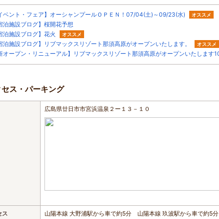
イベント・フェア】オーシャンプールＯＰＥＮ！07/04(土)～09/23(水)
オススメ
宿泊施設ブログ】桜開花予想
宿泊施設ブログ】花火
オススメ
宿泊施設ブログ】リブマックスリゾート那須高原がオープンいたします。
オススメ
新オープン・リニューアル】リブマックスリゾート那須高原がオープンいたします10/
クセス・パーキング
広島県廿日市市宮浜温泉２ー１３－１０
セス
山陽本線 大野浦駅から車で約5分 山陽本線 玖波駅から車で約5