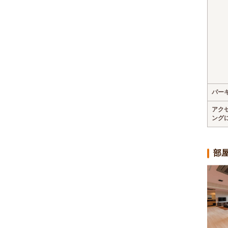
パー
アク
ング
部