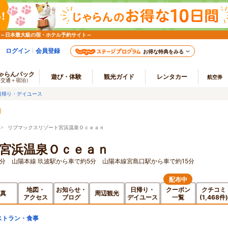
 ～日本最大級の宿・ホテル予約サイト～
ログイン
会員登録
お得な特典をみる
ゃらんパック
遊び・体験
観光ガイド
レンタカー
航空券
（交通＋宿泊）
日帰り・デイユース
> リブマックスリゾート宮浜温泉Ｏｃｅａｎ
宮浜温泉Ｏｃｅａｎ
5分 山陽本線 玖波駅から車で約5分 山陽本線宮島口駅から車で約15分
配布中
地図・
お知らせ・
日帰り・
クーポン
クチコミ
真
周辺観光
アクセス
ブログ
デイユース
一覧
(1,468件)
ストラン・食事