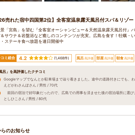
026売れた宿中四国第2位】全客室温泉露天風呂付スパ＆リゾー
三景「宮島」を望む『全客室オーシャンビュー＆天然温泉露天風呂付』
パ＆サウナ＆岩盤浴など癒しのコンテンツが充実。広島を食す！牡蠣・
き・ステーキ食べ放題を連日開催中
4.2
チコミ総合
(1,468件)
風呂
部屋
朝食
高評価
高評価
高評価
風呂」を高評価したクチコミ
えどがわさんぽさん / 男性 / 70代
としひこさん / 男性 / 80代
からのお知らせ