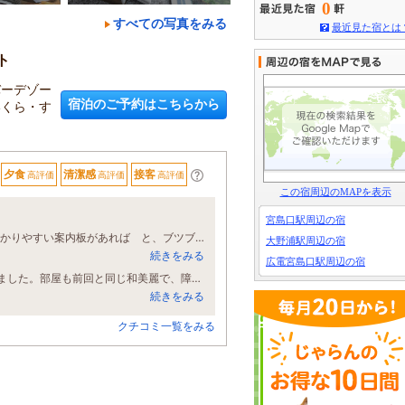
0
すべての写真をみる
最近見た宿とは
ト
バーデゾー
宿泊のご予約はこちらから
いくら・す
夕食
清潔感
接客
高評価
高評価
高評価
この宿周辺のMAPを表示
宮島口駅周辺の宿
Googleマップでなんとか駐車場まで辿り着きました。途中の道路付きにでも、わかりやすい案内板があれば と、ブツブツ言いながら でした。ところが、入館して出るまで とても、良い印象でした。高台から望む風呂もグッドでした。
大野浦駅周辺の宿
続きをみる
広電宮島口駅周辺の宿
前回の宿泊で好印象だったので、広島での用事を済ませた後の宿泊場所に選びました。部屋も前回と同じ和美麗で、障子の模様に懐かしさを感じました。 早速、部屋の檜露天風呂に順番に入り、スッキリして、夕食会場に行きました。バイキング形式の料理は品数豊富で、刺身や天ぷら、ステーキ等どれも美味でしたが、特に蒸し牡蠣とすき焼きは最高でした。 折角だから、屋上展望風呂にも夜と朝にゆったりと入りました。妻も、特に炭酸温泉が気に入ったようでした。 クチコミにもあるように、ビル様式のつくりで移動距離も少なくて、高齢者には助かります。 あえて気になったことをいえば、トイレに手洗いが無いこと、クローゼットが押し入れを流用の感じがして、ベットとの間がとても狭くて使い難かったことです。 朝、5時前から、ベランダの椅子に座って、明けゆく瀬戸の景色を堪能しました。心安らぐひとときでした。また、機会があれば利用させていただきます。
続きをみる
クチコミ一覧をみる