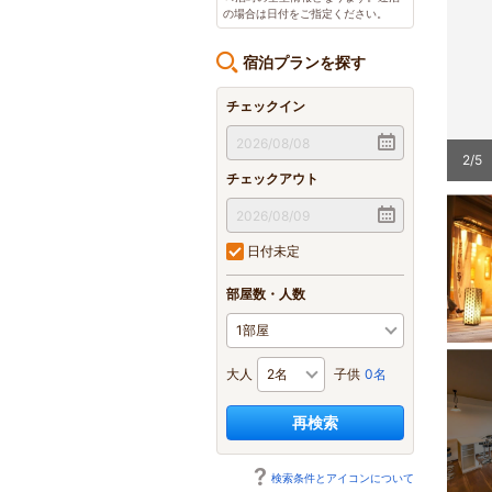
の場合は日付をご指定ください。
宿泊プランを探す
チェックイン
ビューの絶景露天風呂
3
/
5
チェックアウト
日付未定
部屋数・人数
大人
子供
0名
再検索
検索条件とアイコンについて