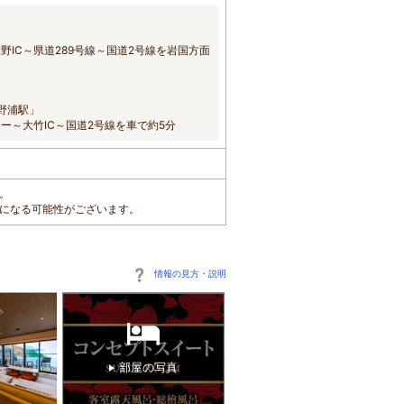
野IC～県道289号線～国道2号線を岩国方面
野浦駅」
ー～大竹IC～国道2号線を車で約5分
す。
車になる可能性がございます。
情報の見方・説明
部屋の写真