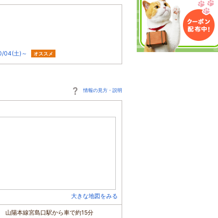
04(土)～
オススメ
情報の見方・説明
大きな地図をみる
分 山陽本線宮島口駅から車で約15分