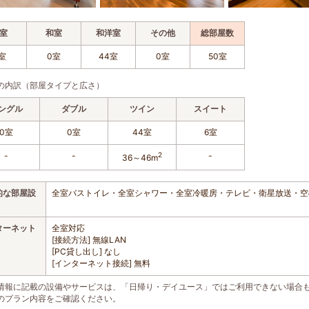
室
和室
和洋室
その他
総部屋数
室
0室
44室
0室
50室
の内訳（部屋タイプと広さ）
ングル
ダブル
ツイン
スイート
0室
0室
44室
6室
-
-
2
-
36～46m
的な部屋設
全室バストイレ・全室シャワー・全室冷暖房・テレビ・衛星放送・空
ターネット
全室対応
[接続方法] 無線LAN
[PC貸し出し] なし
[インターネット接続] 無料
情報に記載の設備やサービスは、「日帰り・デイユース」ではご利用できない場合
のプラン内容をご確認ください。