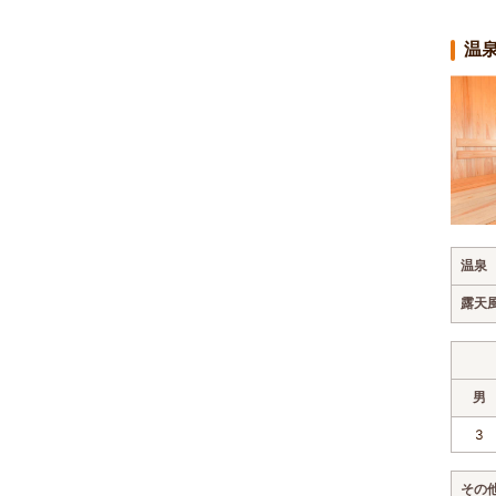
温
温泉
露天
男
3
その