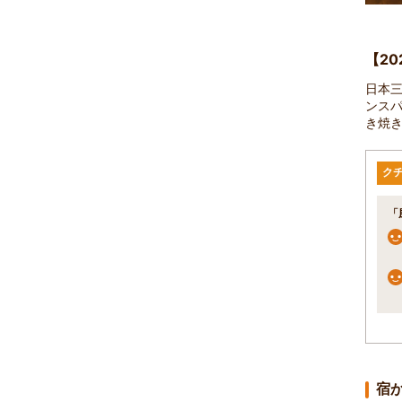
【2
日本
ンス
き焼
ク
「
宿