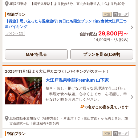
JR陸羽東線 【鳴子温泉駅】より徒歩5分、東北自動車道古川ICより約40分
宿泊プラン
和室
朝・夕
【得旅】思い立ったら温泉旅行♪お日にち限定プラン 1泊2食付大江戸三つ
星バイキング
29,800円～
ポイント2%
合計(税込)
14,900円～/人(税込)
MAPを見る
プランを見る(159件)
2025年11月1日より大江戸カニづくしバイキングがスタート！
大江戸温泉物語Premium 山下家
焼き・蒸し・揚げなど様々な調理法で仕上げたカ
ニ料理が食べ放題。心ゆくまでカニを堪能し、幸
せなひと時をお過ごしください。
6名がこの宿を見ています
1時間前に予約されました
北陸自動車道加賀IC（福井方面）・片山津ＩＣ（富山方面）から約２０分、加
賀温泉駅～山下家送迎有※要予約
宿泊プラン
和室
朝・夕