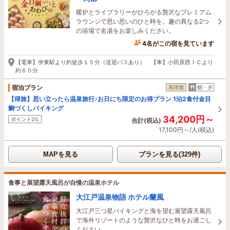
暖炉とライブラリーがひろがる贅沢なプレミアム
ラウンジで思い思いのひと時を。趣の異なる2つ
の浴場で名湯をお楽しみください。
4名がこの宿を見ています
25分前に予約されました
【電車】伊東駅より約徒歩１５分（送迎バスあり） 【車】小田原西ＩＣより
約６０分
宿泊プラン
和洋室
朝・夕
【得旅】思い立ったら温泉旅行♪お日にち限定のお得プラン 1泊2食付金目
鯛づくしバイキング
34,200円～
ポイント2%
合計(税込)
17,100円～/人(税込)
MAPを見る
プランを見る(329件)
食事と展望露天風呂が自慢の温泉ホテル
大江戸温泉物語 ホテル蘭風
大江戸三つ星バイキングと海を望む展望露天風呂
で海外リゾートのような贅沢なひと時をお過ごし
ください。