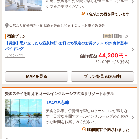
和倉。洗練された空間で楽しむオールインクルー
シブをご堪能ください。
7名がこの宿を見ています
17分前に予約されました
金沢より能登有料・能越道を経由し和倉ＩＣよりお車で約５分
宿泊プラン
和室
朝・夕
【得旅】思い立ったら温泉旅行♪お日にち限定のお得プラン 1泊2食付基本
バイキング
44,200円～
ポイント2%
合計(税込)
22,100円～/人(税込)
MAPを見る
プランを見る(206件)
贅沢ステイを叶える オールインクルーシブの温泉リゾートホテル
TAOYA志摩
美食と温泉、伊勢湾を望むロケーションが織りな
す非日常な空間でオールインクルーシブのたおや
かな時間をお楽しみください。
1時間前に予約されました