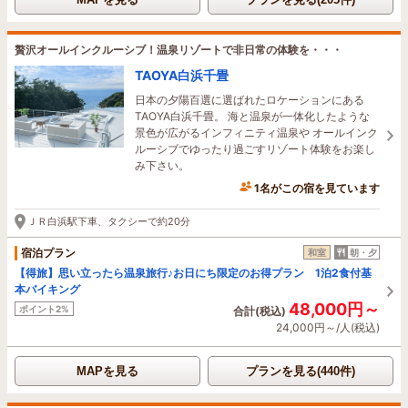
贅沢オールインクルーシブ！温泉リゾートで非日常の体験を・・・
TAOYA白浜千畳
日本の夕陽百選に選ばれたロケーションにある
TAOYA白浜千畳。 海と温泉が一体化したような
景色が広がるインフィニティ温泉や オールインク
ルーシブでゆったり過ごすリゾート体験をお楽し
み下さい。
1名がこの宿を見ています
34分前に予約されました
ＪＲ白浜駅下車、タクシーで約20分
宿泊プラン
和室
朝・夕
【得旅】思い立ったら温泉旅行♪お日にち限定のお得プラン 1泊2食付基
本バイキング
48,000円～
ポイント2%
合計(税込)
24,000円～/人(税込)
MAPを見る
プランを見る(440件)