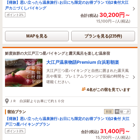
【得旅】思い立ったら温泉旅行♪お日にち限定のお得プラン 1泊2食付大江
戸カニづくしバイキング
30,200円～
ポイント2%
合計(税込)
15,100円～/人(税込)
MAPを見る
プランを見る(235件)
鮮度抜群の大江戸三つ星バイキングと露天風呂を楽しむ温泉宿
大江戸温泉物語Premium 白浜彩朝楽
大江戸三つ星バイキングと自然に囲まれた露天風
呂や客室、プレミアムラウンジで至福の時間をご
堪能ください。
4名がこの宿を見ています
1時間前に予約されました
ＪＲ 白浜駅よりお車にて約１０分
宿泊プラン
和室
朝・夕
【得旅】思い立ったら温泉旅行♪お日にち限定のお得プラン 1泊2食付 大江
戸三つ星バイキングプラン
31,400円～
ポイント2%
合計(税込)
15,700円～/人(税込)