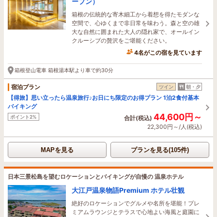
ープン）
箱根の伝統的な寄木細工から着想を得たモダンな
空間で、心ゆくまで非日常を味わう。森と空の雄
大な自然に囲まれた大人の隠れ家で、オールイン
クルーシブの贅沢をご堪能ください。
4名がこの宿を見ています
6時間前に予約されました
箱根登山電車 箱根湯本駅より車で約30分
宿泊プラン
ツイン
朝・夕
【得旅】思い立ったら温泉旅行♪お日にち限定のお得プラン 1泊2食付基本
バイキング
44,600円～
ポイント2%
合計(税込)
22,300円～/人(税込)
MAPを見る
プランを見る(105件)
日本三景松島を望むロケーションとバイキングが自慢の 温泉ホテル
大江戸温泉物語Premium ホテル壮観
絶好のロケーションでグルメや名所を堪能！プレ
ミアムラウンジとテラスで心地よい海風と庭園に