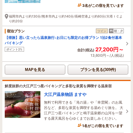
3名がこの宿を見ています
2時間前に予約されました
福岡市内より約130分/熊本市内より約140分/長崎空港より約60分/大塔ＩＣよ
り約20分
宿泊プラン
ツイン
朝・夕
【得旅】思い立ったら温泉旅行♪お日にち限定のお得プラン 1泊2食付基本
バイキング
27,200円～
ポイント2%
合計(税込)
13,600円～/人(税込)
MAPを見る
プランを見る(309件)
鮮度抜群の大江戸三つ星バイキングと多彩な泉質を満喫する温泉宿
大江戸温泉物語 ますや
無料で利用できる「滝の湯」や「幸雲閣」のお風
呂など、多彩な泉質を満喫する湯めぐり旅を。 大
江戸三つ星バイキングと鳴子温泉郷の山河を一望
する露天風呂を心ゆくまでお楽しみください。
1名がこの宿を見ています
3時間前に予約されました