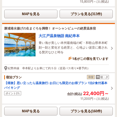
15,800円～/人(税込)
MAPを見る
プランを見る(313件)
勝浦港水揚げの生まぐろを満喫！ オーシャンビューの絶景温泉宿
大江戸温泉物語 南紀串本
青い海が美しい本州最南端の町・和歌山県串本町
刻一刻と変化する絶景と、心地よい波音に癒され
る贅沢なひと時を
1名がこの宿を見ています
2時間前に予約されました
紀勢本線 串本駅よりお車にて約５分（送迎バス有り※要予約）
宿泊プラン
和室
朝・夕
【得旅】思い立ったら温泉旅行♪お日にち限定のお得プラン 1泊2食付基本
バイキング
22,400円～
ポイント2%
合計(税込)
11,200円～/人(税込)
MAPを見る
プランを見る(160件)