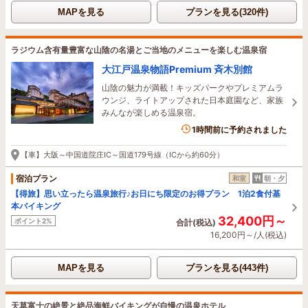
MAPを見る
プランを見る(320件)
ラジウム含有量豊富な山陰の名湯とご当地のメニューを楽しむ温泉宿
大江戸温泉物語Premium 斉木別館
山陰の魅力が満載！キッズパークやプレミアムラ
ウンジ、ライトアップされた日本庭園など、家族
みんなが楽しめる温泉宿。
1時間前に予約されました
【車】大阪～中国道院庄IC～国道179号線（ICから約60分）
宿泊プラン
和室
朝・夕
【得旅】思い立ったら温泉旅行♪お日にち限定のお得プラン 1泊2食付基
本バイキング
32,400円～
ポイント2%
合計(税込)
16,200円～/人(税込)
MAPを見る
プランを見る(443件)
天草富士の絶景と絶品海鮮バイキングが自慢の温泉ホテル