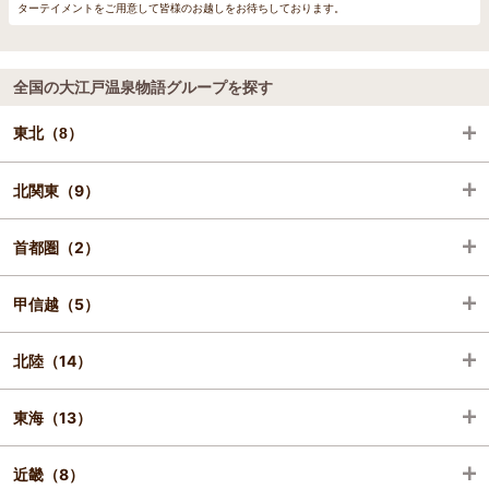
ターテイメントをご用意して皆様のお越しをお待ちしております。
全国の大江戸温泉物語グループを探す
東北（8）
北関東（9）
岩手（1）
首都圏（2）
宮城（5）
栃木（7）
甲信越（5）
福島（2）
群馬（2）
千葉（1）
北陸（14）
神奈川（1）
山梨（1）
東海（13）
長野（3）
富山（1）
近畿（8）
新潟（1）
石川（11）
静岡（4）