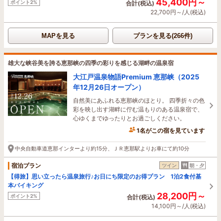
45,400円～
ポイント2%
合計(税込)
22,700円～/人(税込)
MAPを見る
プランを見る(266件)
雄大な峡谷美を誇る恵那峡の四季の彩りを感じる湖畔の温泉宿
大江戸温泉物語Premium 恵那峡（2025
年12月26日オープン）
自然美にあふれる恵那峡のほとり。 四季折々の色
彩を映し出す湖畔に佇む温もりのある温泉宿で、
心ゆくまでゆったりとお過ごしください。
1名がこの宿を見ています
2時間前に予約されました
中央自動車道恵那インターより約15分、ＪＲ恵那駅よりお車にて約10分
宿泊プラン
ツイン
朝・夕
【得旅】思い立ったら温泉旅行♪お日にち限定のお得プラン 1泊2食付基
本バイキング
28,200円～
ポイント2%
合計(税込)
14,100円～/人(税込)