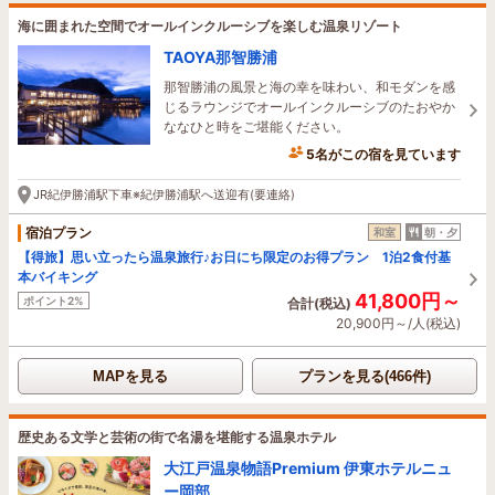
海に囲まれた空間でオールインクルーシブを楽しむ温泉リゾート
TAOYA那智勝浦
那智勝浦の風景と海の幸を味わい、和モダンを感
じるラウンジでオールインクルーシブのたおやか
ななひと時をご堪能ください。
5名がこの宿を見ています
1時間前に予約されました
JR紀伊勝浦駅下車※紀伊勝浦駅へ送迎有(要連絡)
宿泊プラン
和室
朝・夕
【得旅】思い立ったら温泉旅行♪お日にち限定のお得プラン 1泊2食付基
本バイキング
41,800円～
ポイント2%
合計(税込)
20,900円～/人(税込)
MAPを見る
プランを見る(466件)
歴史ある文学と芸術の街で名湯を堪能する温泉ホテル
大江戸温泉物語Premium 伊東ホテルニュ
ー岡部