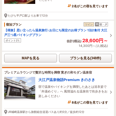
2名がこの宿を見ています
40分前に予約されました
たびら平戸口駅よりお車で12分
宿泊プラン
ツイン
朝・夕
【得旅】思い立ったら温泉旅行♪お日にち限定のお得プラン 1泊2食付 大江
戸三つ星バイキングプラン
28,600円～
ポイント2%
合計(税込)
14,300円～/人(税込)
MAPを見る
プランを見る(348件)
プレミアムラウンジで贅沢な時間を満喫 寛ぎの和モダン温泉宿
大江戸温泉物語Premium きのさき
宿で温泉やバイキングを満喫したあとは浴衣姿で
「外湯めぐり」へ 風情溢れる温泉街で街歩きをお
楽しみください
8名がこの宿を見ています
1時間前に予約されました
JR城崎温泉駅から旅館組合送迎バスあり約5分／徒歩約12分