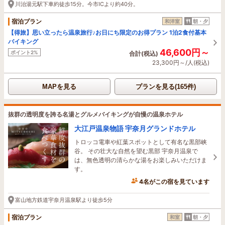
川治湯元駅下車約徒歩15分。今市ICより約40分。
宿泊プラン
和洋室
朝・夕
【得旅】思い立ったら温泉旅行♪お日にち限定のお得プラン 1泊2食付基本
バイキング
46,600円～
ポイント2%
合計(税込)
23,300円～/人(税込)
MAPを見る
プランを見る(165件)
抜群の透明度を誇る名湯とグルメバイキングが自慢の温泉ホテル
大江戸温泉物語 宇奈月グランドホテル
トロッコ電車や紅葉スポットとして有名な黒部峡
谷。 その壮大な自然を望む黒部 宇奈月温泉で
は、無色透明の清らかな湯をお楽しみいただけま
す。
4名がこの宿を見ています
1時間前に予約されました
富山地方鉄道宇奈月温泉駅より徒歩5分
宿泊プラン
和室
朝・夕