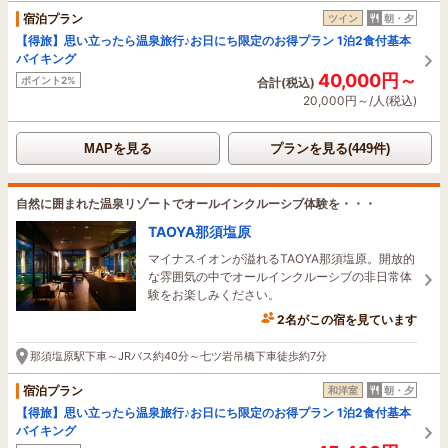
宿泊プラン
ツイン
朝・夕
【得旅】思い立ったら温泉旅行♪お日にち限定のお得プラン 1泊2食付基本
バイキング
40,000円～
ポイント2%
合計(税込)
20,000円～/人(税込)
MAPを見る
プランを見る(449件)
自然に囲まれた温泉リゾートでオールインクルーシブ体験を・・・
TAOYA那須塩原
マイナスイオンが溢れるTAOYA那須塩原。開放的
な雰囲気の中でオールインクルーシブの非日常体
験をお楽しみください。
2名がこの宿を見ています
1時間前に予約されました
那須塩原駅下車～JRバス約40分～七ツ岩吊橋下車徒歩約7分
宿泊プラン
和洋室
朝・夕
【得旅】思い立ったら温泉旅行♪お日にち限定のお得プラン 1泊2食付基本
バイキング