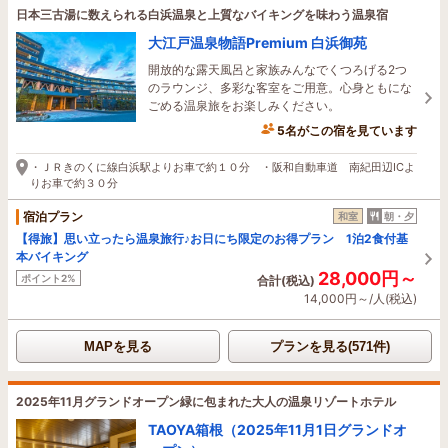
日本三古湯に数えられる白浜温泉と上質なバイキングを味わう温泉宿
大江戸温泉物語Premium 白浜御苑
開放的な露天風呂と家族みんなでくつろげる2つ
のラウンジ、多彩な客室をご用意。心身ともにな
ごめる温泉旅をお楽しみください。
5名がこの宿を見ています
1時間前に予約されました
・ＪＲきのくに線白浜駅よりお車で約１０分 ・阪和自動車道 南紀田辺ICよ
りお車で約３０分
宿泊プラン
和室
朝・夕
【得旅】思い立ったら温泉旅行♪お日にち限定のお得プラン 1泊2食付基
本バイキング
28,000円～
ポイント2%
合計(税込)
14,000円～/人(税込)
MAPを見る
プランを見る(571件)
2025年11月グランドオープン緑に包まれた大人の温泉リゾートホテル
TAOYA箱根（2025年11月1日グランドオ