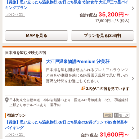
【得旅】思い立ったら温泉旅行♪お日にち限定 1泊2食付 大江戸三つ星バイ
キングプラン
35,200円～
ポイント2%
合計(税込)
17,600円～/人(税込)
MAPを見る
プランを見る(258件)
日本海を望む夕映えの宿
大江戸温泉物語Premium 汐美荘
日本海を望む開放感あふれるプレミアムラウンジ
と波音や潮風を感じる絶景露天風呂で思い思いの
贅沢な時間をお過ごしください。
3名がこの宿を見ています
24分前に予約されました
日本海東北自動車道 神林岩船港ICより 国道345号線経由 8分。 羽越線村
上駅よりホテルバスあり 要予約
宿泊プラン
和室
朝・夕
【得旅】思い立ったら温泉旅行♪お日にち限定のお得プラン 1泊2食付基本
バイキング
31,600円～
ポイント2%
合計(税込)