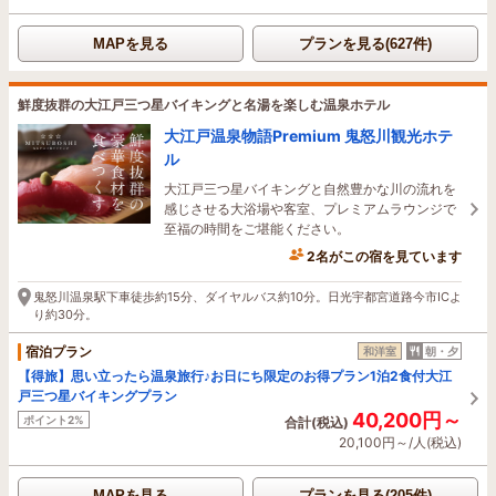
MAPを見る
プランを見る(627件)
鮮度抜群の大江戸三つ星バイキングと名湯を楽しむ温泉ホテル
大江戸温泉物語Premium 鬼怒川観光ホテ
ル
大江戸三つ星バイキングと自然豊かな川の流れを
感じさせる大浴場や客室、プレミアムラウンジで
至福の時間をご堪能ください。
2名がこの宿を見ています
2時間前に予約されました
鬼怒川温泉駅下車徒歩約15分、ダイヤルバス約10分。日光宇都宮道路今市ICよ
り約30分。
宿泊プラン
和洋室
朝・夕
【得旅】思い立ったら温泉旅行♪お日にち限定のお得プラン1泊2食付大江
戸三つ星バイキングプラン
40,200円～
ポイント2%
合計(税込)
20,100円～/人(税込)
MAPを見る
プランを見る(205件)