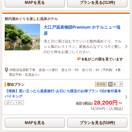
MAPを見る
プランを見る(313件)
館内湯めぐりを楽しむ温泉ホテル
大江戸温泉物語Premium ホテルニュー塩
原
滝と川に溶け込むラウンジと館内湯めぐり、マル
シェ風のレストラン。家族みんなでくつろぐ癒し
のひと時をお過ごしください。
8名がこの宿を見ています
18分前に予約されました
JR那須塩原駅下車 送迎バス運行 迎え13：50 送り10：30（予約制 ※要
電話予約・定員あり）
宿泊プラン
和洋室
朝・夕
【得旅】思い立ったら温泉旅行♪お日にち限定のお得プラン 1泊2食付基本
バイキング
28,200円～
ポイント2%
合計(税込)
14,100円～/人(税込)
MAPを見る
プランを見る(518件)