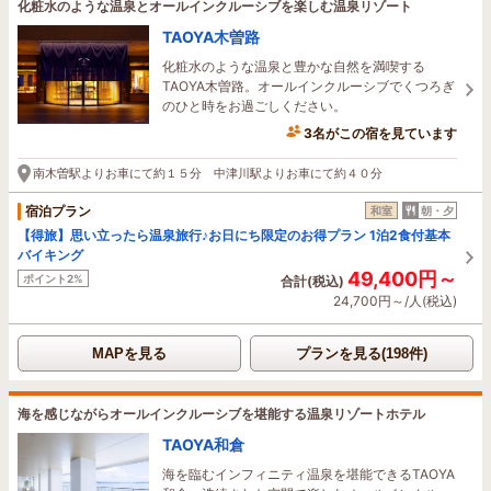
化粧水のような温泉とオールインクルーシブを楽しむ温泉リゾート
TAOYA木曽路
化粧水のような温泉と豊かな自然を満喫する
TAOYA木曽路。オールインクルーシブでくつろぎ
のひと時をお過ごしください。
3名がこの宿を見ています
1時間前に予約されました
南木曽駅よりお車にて約１５分 中津川駅よりお車にて約４０分
宿泊プラン
和室
朝・夕
【得旅】思い立ったら温泉旅行♪お日にち限定のお得プラン 1泊2食付基本
バイキング
49,400円～
ポイント2%
合計(税込)
24,700円～/人(税込)
MAPを見る
プランを見る(198件)
海を感じながらオールインクルーシブを堪能する温泉リゾートホテル
TAOYA和倉
海を臨むインフィニティ温泉を堪能できるTAOYA