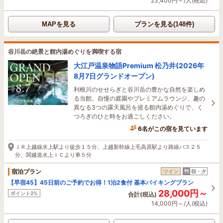
23,400円～/人(税込)
MAPを見る
プランを見る(148件)
谷川岳の絶景と館内湯めぐりを満喫する宿
大江戸温泉物語Premium 松乃井(2026年
8月7日グランドオープン)
利根川のせせらぎと谷川岳の豊かな自然を楽しめ
る当館。自慢の庭園やプレミアムラウンジ、趣の
異なる3つの露天風呂を巡る館内湯めぐりで、く
つろぎのひと時をお過ごしください。
6名がこの宿を見ています
10分前に予約されました
ＪＲ上越線水上駅より徒歩１５分、上越新幹線上毛高原駅より路線バス２５
分、関越道水上ＩＣより車５分
宿泊プラン
ツイン
朝・夕
【早宿45】45日前のご予約でお得！1泊2食付 基本バイキングプラン
28,000円～
ポイント2%
合計(税込)
14,000円～/人(税込)