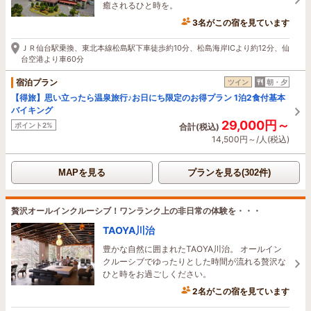
癒されるひと時を。
3名がこの宿を見ています
2時間前に予約されました
ＪＲ仙台駅乗換、東北本線松島駅下車徒歩約10分、松島海岸ICより約12分、仙
台空港より車60分
宿泊プラン
ツイン
朝・夕
【得旅】思い立ったら温泉旅行♪お日にち限定のお得プラン 1泊2食付基本
バイキング
29,000円～
ポイント2%
合計(税込)
14,500円～/人(税込)
MAPを見る
プランを見る(302件)
贅沢オールインクルーシブ！ワンランク上の非日常の体験を・・・
TAOYA川治
豊かな自然に囲まれたTAOYA川治。 オールイン
クルーシブでゆったりとした時間が流れる贅沢な
ひと時をお過ごしください。
2名がこの宿を見ています
1時間前に予約されました