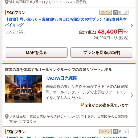
近鉄鳥羽駅下車,1番出口よりシャトルバス（要予約）
宿泊プラン
ツイン
朝・夕
【得旅】思い立ったら温泉旅行♪お日にち限定のお得プラン 1泊2食付基本
バイキング
48,400円～
ポイント2%
合計(税込)
24,200円～/人(税込)
MAPを見る
プランを見る(325件)
霧降の森を体感するオールインクルーシブの温泉リゾートホテル
TAOYA日光霧降
霧降高原の豊かな自然を満喫できるTAOYA日光霧
降。オールインクルーシブで上質なリゾートステ
イをお楽しみください。
2名がこの宿を見ています
1時間前に予約されました
ＪＲ日光駅・東武日光駅から送迎シャトルバスで１５分。日光ICから日光霧降
方面へ車で２０分
宿泊プラン
ツイン
朝・夕