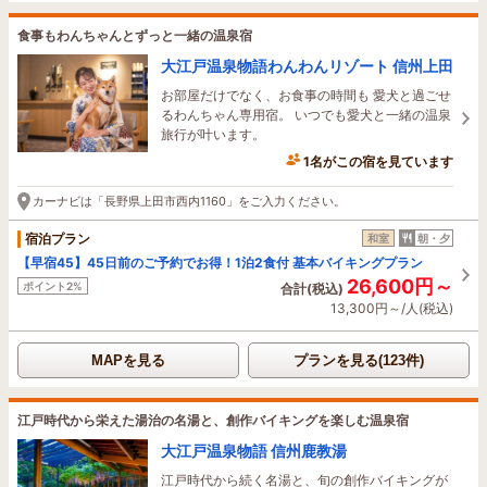
食事もわんちゃんとずっと一緒の温泉宿
大江戸温泉物語わんわんリゾート 信州上田
お部屋だけでなく、お食事の時間も 愛犬と過ごせ
るわんちゃん専用宿。 いつでも愛犬と一緒の温泉
旅行が叶います。
1名がこの宿を見ています
カーナビは「長野県上田市西内1160」をご入力ください。
宿泊プラン
和室
朝・夕
【早宿45】45日前のご予約でお得！1泊2食付 基本バイキングプラン
26,600円～
ポイント2%
合計(税込)
13,300円～/人(税込)
MAPを見る
プランを見る(123件)
江戸時代から栄えた湯治の名湯と、創作バイキングを楽しむ温泉宿
大江戸温泉物語 信州鹿教湯
江戸時代から続く名湯と、旬の創作バイキングが