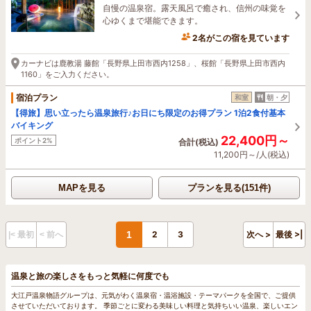
自慢の温泉宿。露天風呂で癒され、信州の味覚を
心ゆくまで堪能できます。
2名がこの宿を見ています
1時間前に予約されました
カーナビは鹿教湯 藤館「長野県上田市西内1258」、桜館「長野県上田市西内
1160」をご入力ください。
宿泊プラン
和室
朝・夕
【得旅】思い立ったら温泉旅行♪お日にち限定のお得プラン 1泊2食付基本
バイキング
22,400円～
ポイント2%
合計(税込)
11,200円～/人(税込)
MAPを見る
プランを見る(151件)
1
2
3
次へ >
最後 >|
|< 最初
< 前へ
温泉と旅の楽しさをもっと気軽に何度でも
大江戸温泉物語グループは、元気がわく温泉宿・温浴施設・テーマパークを全国で、ご提供
させていただいております。 季節ごとに変わる美味しい料理と気持ちいい温泉、楽しいエン