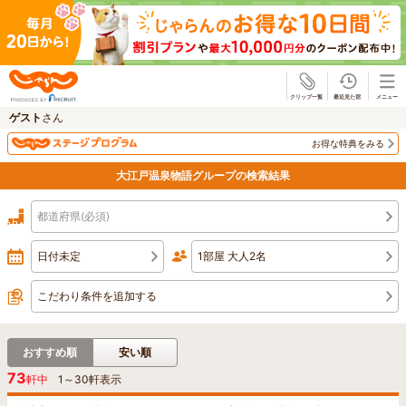
じゃらん
ゲスト
さん
お得な特典をみる
大江戸温泉物語グループの検索結果
都道府県(必須)
日付未定
1部屋 大人2名
こだわり条件を追加する
おすすめ順
安い順
73
軒中
1
～
30
軒表示