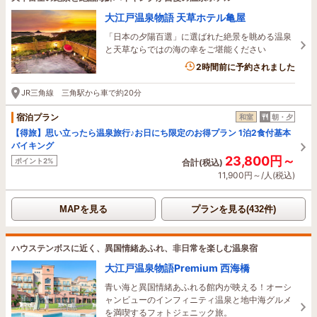
大江戸温泉物語 天草ホテル亀屋
「日本の夕陽百選」に選ばれた絶景を眺める温泉
と天草ならではの海の幸をご堪能ください
2時間前に予約されました
JR三角線 三角駅から車で約20分
宿泊プラン
和室
朝・夕
【得旅】思い立ったら温泉旅行♪お日にち限定のお得プラン 1泊2食付基本
バイキング
23,800円～
ポイント2%
合計(税込)
11,900円～/人(税込)
MAPを見る
プランを見る(432件)
ハウステンボスに近く、異国情緒あふれ、非日常を楽しむ温泉宿
大江戸温泉物語Premium 西海橋
青い海と異国情緒あふれる館内が映える！オーシ
ャンビューのインフィニティ温泉と地中海グルメ
を満喫するフォトジェニック旅。