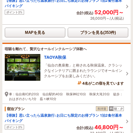
【得旅】思い立ったら温泉旅行♪お日にち限定のお得プラン 1泊2食付基本
バイキング
52,000円～
ポイント2%
合計(税込)
26,000円～/人(税込)
MAPを見る
プランを見る(353件)
喧騒を離れて、贅沢なオールインクルーシブ体験へ
TAOYA秋保
「仙台の奥座敷」と称される秋保温泉。クラシッ
クなインテリアに囲まれたラウンジでオールイン
クルーシブをお楽しみください。
4名がこの宿を見ています
25分前に予約されました
車：仙台南IC約20分 仙台駅約40分 秋保神社10分 秋保大滝20分 徒歩：
おはぎのさいち1分 磊々峡10分
宿泊プラン
和洋室
朝・夕
【得旅】思い立ったら温泉旅行♪お日にち限定のお得プラン 1泊2食付基本
バイキング
46,800円～
ポイント2%
合計(税込)