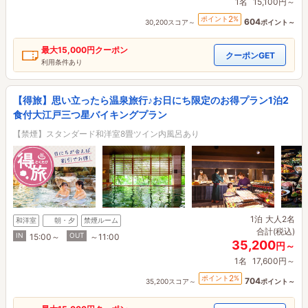
1名
15,100円～
2
ポイント
%
604
30,200スコア～
ポイント～
最大
15,000円
クーポン
クーポンGET
利用条件あり
【得旅】思い立ったら温泉旅行♪お日にち限定のお得プラン1泊2
食付大江戸三つ星バイキングプラン
【禁煙】スタンダード和洋室8畳ツイン内風呂あり
1泊
大人2名
和洋室
朝・夕
禁煙ルーム
合計(税込)
IN
OUT
15:00～
～11:00
35,200
円～
1名
17,600円～
2
ポイント
%
704
35,200スコア～
ポイント～