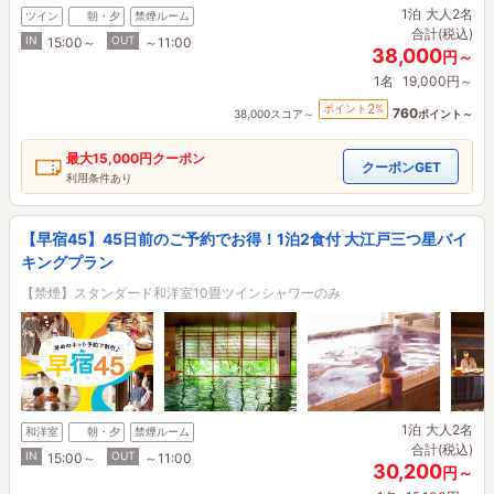
1泊
大人2名
ツイン
朝・夕
禁煙ルーム
合計(税込)
IN
OUT
15:00～
～11:00
38,000
円～
1名
19,000円～
2
ポイント
%
760
38,000スコア～
ポイント～
最大
15,000円
クーポン
クーポンGET
利用条件あり
【早宿45】45日前のご予約でお得！1泊2食付 大江戸三つ星バイ
キングプラン
【禁煙】スタンダード和洋室10畳ツインシャワーのみ
1泊
大人2名
和洋室
朝・夕
禁煙ルーム
合計(税込)
IN
OUT
15:00～
～11:00
30,200
円～