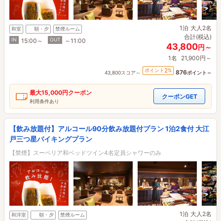
1泊
大人2名
和室
朝・夕
禁煙ルーム
合計(税込)
IN
OUT
15:00～
～11:00
43,800
円～
1名
21,900円～
2
ポイント
%
876
43,800スコア～
ポイント～
最大
15,000円
クーポン
クーポンGET
利用条件あり
【飲み放題付】アルコール90分飲み放題付プラン 1泊2食付 大江
戸三つ星バイキングプラン
【禁煙】スーペリア和ベッドツイン4名定員シャワーのみ
1泊
大人2名
和洋室
朝・夕
禁煙ルーム