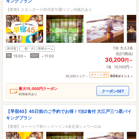
キングプラン
【禁煙】スタンダード和洋室10畳ツイン内風呂あり
1泊
大人2名
和洋室
朝・夕
禁煙ルーム
合計(税込)
IN
OUT
15:00～
～11:00
30,200
円～
1名
15,100円～
2
ポイント
%
604
30,200スコア～
ポイント～
最大
15,000円
クーポン
クーポンGET
利用条件あり
【早宿45】45日前のご予約でお得！1泊2食付 大江戸三つ星バイ
キングプラン
【禁煙】スーペリア和ベッドツイン4名定員シャワーのみ