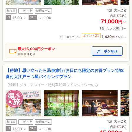
1泊
大人2名
和洋室
朝・夕
禁煙ルーム
合計(税込)
IN
OUT
15:00～
～11:00
71,000
円～
1名
35,500円～
2
ポイント
%
1,420
71,000スコア～
ポイント～
最大
15,000円
クーポン
クーポンGET
利用条件あり
【得旅】思い立ったら温泉旅行♪お日にち限定のお得プラン1泊2
食付大江戸三つ星バイキングプラン
【禁煙】ジュニアスイート特別室10畳ツインシャワーのみ
1泊
大人2名
和洋室
朝・夕
禁煙ルーム
合計(税込)
IN
OUT
15:00～
～11:00