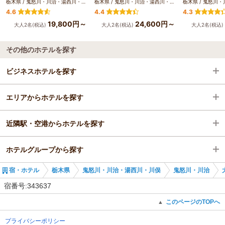
栃木県 / 鬼怒川・川治・湯西川・川俣
栃木県 / 鬼怒川・川治・湯西川・川俣
4.6
4.4
4.3
19,800円～
24,600円～
大人2名(税込)
大人2名(税込)
大人2名(税込)
その他のホテルを探す
ビジネスホテルを探す
エリアからホテルを探す
栃木県
近隣駅・空港からホテルを探す
鬼怒川・川治・湯西川・川俣
栃木県
ホテルグループから探す
鬼怒川・川治
鬼怒川・川治・湯西川・川俣
鬼怒川温泉駅
宿・ホテル
栃木県
鬼怒川・川治・湯西川・川俣
鬼怒川・川治
鬼怒川温泉駅
鬼怒川・川治
鬼怒川公園駅
全国の大江戸温泉物語グループ
宿番号:343637
鬼怒川温泉駅
東武ワールドスクウェア駅
栃木の大江戸温泉物語グループ
このページのTOPへ
▲
プライバシーポリシー