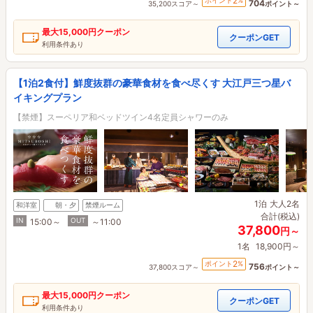
2
ポイント
%
704
35,200スコア～
ポイント～
最大
15,000円
クーポン
クーポンGET
利用条件あり
【1泊2食付】鮮度抜群の豪華食材を食べ尽くす 大江戸三つ星バ
イキングプラン
【禁煙】スーペリア和ベッドツイン4名定員シャワーのみ
1泊
大人2名
和洋室
朝・夕
禁煙ルーム
合計(税込)
IN
OUT
15:00～
～11:00
37,800
円～
1名
18,900円～
2
ポイント
%
756
37,800スコア～
ポイント～
最大
15,000円
クーポン
クーポンGET
利用条件あり