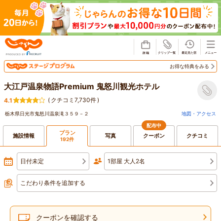
じゃらん
お得な特典をみる
大江戸温泉物語Premium 鬼怒川観光ホテル
(
クチコミ7,730件
)
4.1
栃木県日光市鬼怒川温泉滝３５９－２
地図・アクセス
配布中
プラン
施設情報
写真
クーポン
クチコミ
192件
日付未定
1部屋 大人2名
こだわり条件を追加する
クーポンを確認する