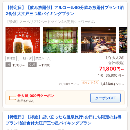
【特定日】【飲み放題付】アルコール90分飲み放題付プラン 1泊
2食付 大江戸三つ星バイキングプラン
【禁煙】スーペリア和ベッドツイン4名定員シャワーのみ
1泊
大人2名
和洋室
朝・夕
禁煙ルーム
合計(税込)
IN
OUT
15:00～
～11:00
71,800
円～
1名
35,900円～
2
ポイント
%
1,436
71,800スコア～
ポイント～
最大
15,000円
クーポン
クーポンGET
利用条件あり
【特定日】【得旅】思い立ったら温泉旅行♪お日にち限定のお得
プラン1泊2食付大江戸三つ星バイキングプラン