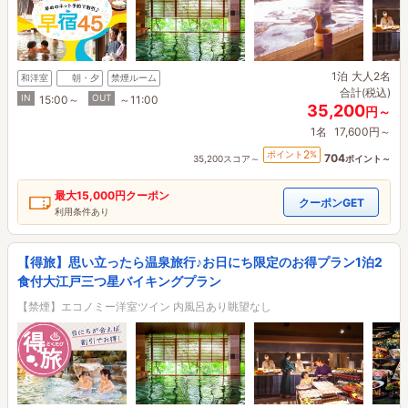
1泊
大人2名
和洋室
朝・夕
禁煙ルーム
合計(税込)
IN
OUT
15:00～
～11:00
35,200
円～
1名
17,600円～
2
ポイント
%
704
35,200スコア～
ポイント～
最大
15,000円
クーポン
クーポンGET
利用条件あり
【得旅】思い立ったら温泉旅行♪お日にち限定のお得プラン1泊2
食付大江戸三つ星バイキングプラン
【禁煙】エコノミー洋室ツイン 内風呂あり眺望なし