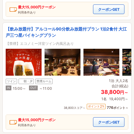
最大
15,000円
クーポン
クーポンGET
利用条件あり
【飲み放題付】アルコール90分飲み放題付プラン 1泊2食付 大江
戸三つ星バイキングプラン
【禁煙】エコノミー洋室ツイン内風呂あり
1泊
大人2名
ツイン
朝・夕
禁煙ルーム
合計(税込)
IN
OUT
15:00～
～11:00
38,800
円～
1名
19,400円～
2
ポイント
%
776
38,800スコア～
ポイント～
最大
15,000円
クーポン
クーポンGET
利用条件あり