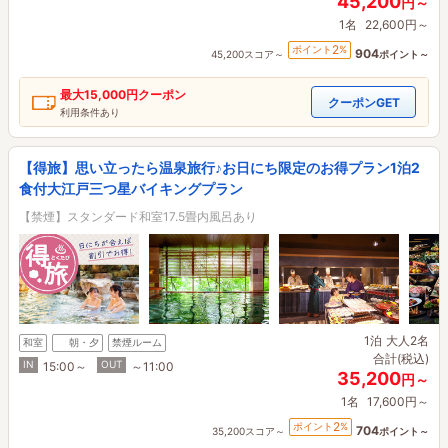
45,200
円～
1名
22,600円～
2
ポイント
%
904
45,200スコア～
ポイント～
最大
15,000円
クーポン
クーポンGET
利用条件あり
【得旅】思い立ったら温泉旅行♪お日にち限定のお得プラン1泊2
食付大江戸三つ星バイキングプラン
【禁煙】スタンダード和室17.5畳内風呂あり
1泊
大人2名
和室
朝・夕
禁煙ルーム
合計(税込)
IN
OUT
15:00～
～11:00
35,200
円～
1名
17,600円～
2
ポイント
%
704
35,200スコア～
ポイント～