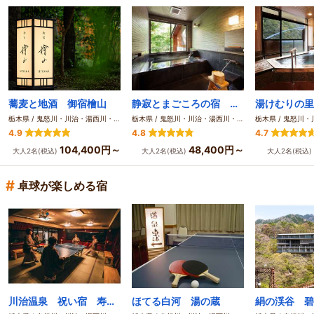
蕎麦と地酒 御宿檜山
静寂とまごころの宿 七重八重
湯けむりの里
栃木県 / 鬼怒川・川治・湯西川・川俣
栃木県 / 鬼怒川・川治・湯西川・川俣
4.9
4.8
4.7
104,400円～
48,400円～
大人2名(税込)
大人2名(税込)
大人2名(税込)
#
卓球が楽しめる宿
川治温泉 祝い宿 寿庵(じゅあん)
ほてる白河 湯の蔵
絹の渓谷 碧