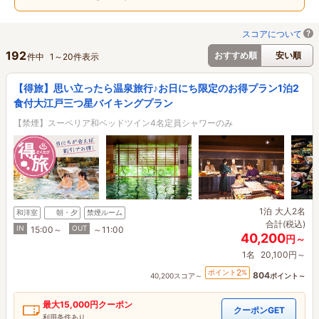
スコアについて
192
おすすめ順
安い順
件中
1
～
20
件表示
【得旅】思い立ったら温泉旅行♪お日にち限定のお得プラン1泊2
食付大江戸三つ星バイキングプラン
【禁煙】スーペリア和ベッドツイン4名定員シャワーのみ
1泊
大人2名
和洋室
朝・夕
禁煙ルーム
合計(税込)
IN
OUT
15:00～
～11:00
40,200
円～
1名
20,100円～
2
ポイント
%
804
40,200スコア～
ポイント～
最大
15,000円
クーポン
クーポンGET
利用条件あり