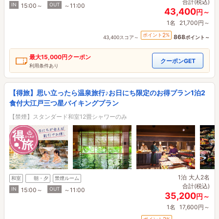
合計(税込)
IN
OUT
15:00～
～11:00
43,400
円～
1名
21,700円～
2
ポイント
%
868
43,400スコア～
ポイント～
最大
15,000円
クーポン
クーポンGET
利用条件あり
【得旅】思い立ったら温泉旅行♪お日にち限定のお得プラン1泊2
食付大江戸三つ星バイキングプラン
【禁煙】スタンダード和室12畳シャワーのみ
1泊
大人2名
和室
朝・夕
禁煙ルーム
合計(税込)
IN
OUT
15:00～
～11:00
35,200
円～
1名
17,600円～