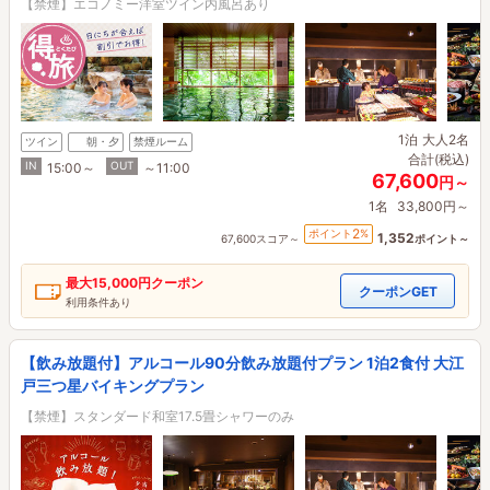
【禁煙】エコノミー洋室ツイン内風呂あり
1泊
大人2名
ツイン
朝・夕
禁煙ルーム
合計(税込)
IN
OUT
15:00～
～11:00
67,600
円～
1名
33,800円～
2
ポイント
%
1,352
67,600スコア～
ポイント～
最大
15,000円
クーポン
クーポンGET
利用条件あり
【飲み放題付】アルコール90分飲み放題付プラン 1泊2食付 大江
戸三つ星バイキングプラン
【禁煙】スタンダード和室17.5畳シャワーのみ