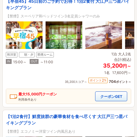
【早宿45】45日前のご予約でお得！1泊2食付 大江戸三つ星バイ
キングプラン
【禁煙】スーペリア和ベッドツイン3名定員シャワーのみ
1泊
大人2名
和洋室
朝・夕
禁煙ルーム
合計(税込)
IN
OUT
15:00～
～11:00
35,200
円～
1名
17,600円～
2
ポイント
%
704
35,200スコア～
ポイント～
最大
15,000円
クーポン
クーポンGET
利用条件あり
【1泊2食付】鮮度抜群の豪華食材を食べ尽くす 大江戸三つ星バ
イキングプラン
【禁煙】エコノミー洋室ツイン内風呂あり