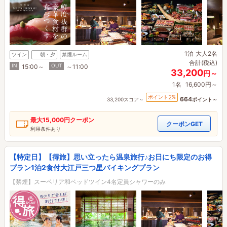
1泊
大人2名
ツイン
朝・夕
禁煙ルーム
合計(税込)
IN
OUT
15:00～
～11:00
33,200
円～
1名
16,600円～
2
ポイント
%
664
33,200スコア～
ポイント～
最大
15,000円
クーポン
クーポンGET
利用条件あり
【特定日】【得旅】思い立ったら温泉旅行♪お日にち限定のお得
プラン1泊2食付大江戸三つ星バイキングプラン
【禁煙】スーペリア和ベッドツイン4名定員シャワーのみ