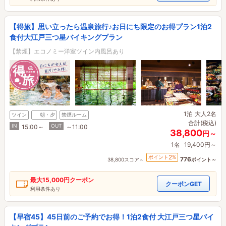
【得旅】思い立ったら温泉旅行♪お日にち限定のお得プラン1泊2
食付大江戸三つ星バイキングプラン
【禁煙】エコノミー洋室ツイン内風呂あり
1泊
大人2名
ツイン
朝・夕
禁煙ルーム
合計(税込)
IN
OUT
15:00～
～11:00
38,800
円～
1名
19,400円～
2
ポイント
%
776
38,800スコア～
ポイント～
最大
15,000円
クーポン
クーポンGET
利用条件あり
【早宿45】45日前のご予約でお得！1泊2食付 大江戸三つ星バイ