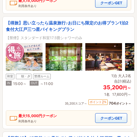
最大
15,000円
クーポン
クーポンGET
利用条件あり
【得旅】思い立ったら温泉旅行♪お日にち限定のお得プラン1泊2
食付大江戸三つ星バイキングプラン
【禁煙】スタンダード和室17.5畳シャワーのみ
1泊
大人2名
和室
朝・夕
禁煙ルーム
合計(税込)
IN
OUT
15:00～
～11:00
35,200
円～
1名
17,600円～
2
ポイント
%
704
35,200スコア～
ポイント～
最大
15,000円
クーポン
クーポンGET
利用条件あり