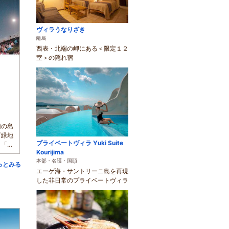
ヴィラうなりざき
離島
西表・北端の岬にある＜限定１２
室＞の隠れ宿
南の島
町緑地
プライベートヴィラ Yuki Suite
。「夕
Kourijima
本部・名護・国頭
っとみる
エーゲ海・サントリーニ島を再現
した非日常のプライベートヴィラ