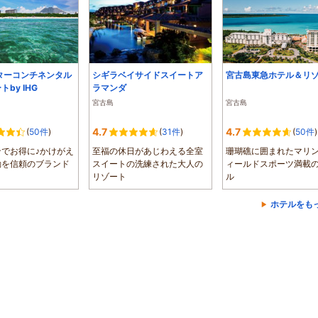
ターコンチネンタル
シギラベイサイドスイートア
宮古島東急ホテル＆リ
by IHG
ラマンダ
宮古島
宮古島
4.7
4.7
(
50件
)
(
31件
)
(
50件
)
でお得に♪かけがえ
至福の休日があじわえる全室
珊瑚礁に囲まれたマリ
動を信頼のブランド
スイートの洗練された大人の
ィールドスポーツ満載
リゾート
ル
ホテルをも