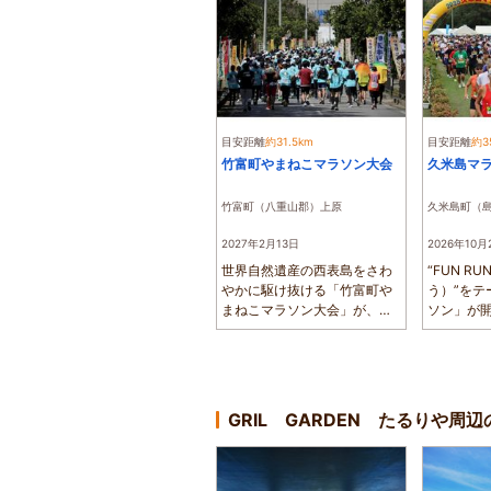
目安距離
約31.5km
目安距離
約3
竹富町やまねこマラソン大会
久米島マ
竹富町（八重山郡）上原
久米島町（
2027年2月13日
2026年10月
世界自然遺産の西表島をさわ
“FUN R
やかに駆け抜ける「竹富町や
う）”をテ
まねこマラソン大会」が、開
ソン」が
催されます。...
から健康のた
GRIL GARDEN たるりや周