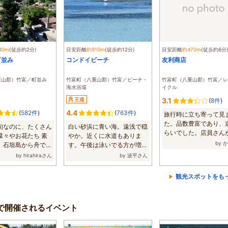
40m
(徒歩約2分)
目安距離
約910m
(徒歩約12分)
目安距離
約470m
(徒歩約6分
町並み
コンドイビーチ
友利商店
重山郡）竹富／町並み
竹富町（八重山郡）竹富／ビーチ・
竹富町（八重山郡）竹富／レ
海水浴場
イクル
王道
3.1
(
8件
)
4.4
(
582件
)
(
763件
)
旅行時に立ち寄って見
た。品数豊富であり、
下旬なのに、たくさん
白い砂浜に青い海。遠浅で穏
らいでした。店員さん
蝶々やお花たち 素
やか。近くに水道もありま
に対応してくだ...
by 
。石垣島から舟で
す。午後は泳いでる方が増え
ける...
るので、午前中...
by hirahiraさん
by 波平さん
観光スポットをも
辺で開催されるイベント