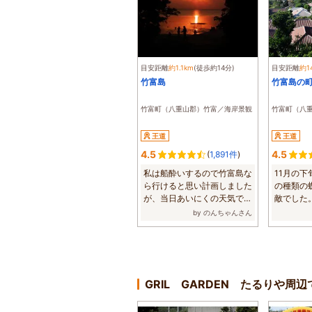
目安距離
約1.1km
(徒歩約14分)
目安距離
約1
竹富島
竹富島の
竹富町（八重山郡）竹富／海岸景観
竹富町（八
王道
王道
4.5
4.5
(
1,891件
)
私は船酔いするので竹富島な
11月の
ら行けると思い計画しました
の種類の
が、当日あいにくの天気で波
敵でした
も高いとニュ...
10分程で行
by のんちゃんさん
GRIL GARDEN たるりや周