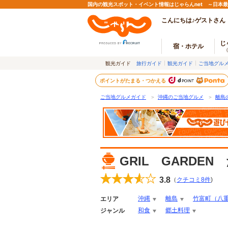
国内の観光スポット・イベント情報はじゃらんnet ～日本
こんにちは♪ゲストさん
じ
宿・ホテル
観光ガイド
旅行ガイド
観光ガイド
ご当地グル
ポイントがたまる・つかえる
ご当地グルメガイド
＞
沖縄のご当地グルメ
＞
離島
GRIL GARDEN
3.8
（
クチコミ
8
件
)
沖縄
離島
竹富町（八
エリア
和食
郷土料理
ジャンル