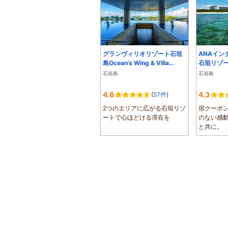
グランヴィリオリゾート石垣
ANAイン
島Ocean’s Wing & Villa
石垣リゾート
Garden
石垣島
石垣島
4.6
4.3
(
57件
)
2つのエリアに広がる石垣リゾ
宿クーポン
ートで心ほどける滞在を
のない感
と共に。