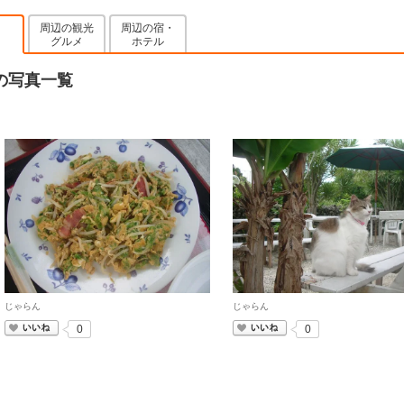
周辺の観光
周辺の宿・
グルメ
ホテル
やの写真一覧
じゃらん
じゃらん
いいね
いいね
0
0