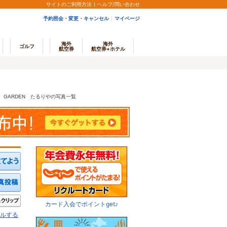
サイトのご利用方法
ヘルプ/問い合わせ
予約照会・変更・キャンセル
マイページ
海外
海外
ゴルフ
航空券
航空券+ホテル
L GARDEN たるりやの写真一覧
ミを投稿する
写真を投稿する
きたい
クリップ
カード入会でポイントget♪
ルする