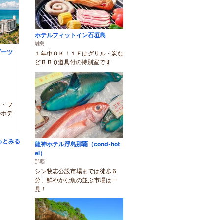
ホテルフィットイン石垣島
離島
ゾーツ
１年中ＯＫ！１Ｆはグリル・炭な
どＢＢＱ道具付の特別室です
ン・フ
のホテ
っとみる
龍神ホテル浮島那覇（cond-hot
el）
那覇
シン牧志公設市場までは徒歩６
分、鮮やかな魚の並ぶ市場は一
見！