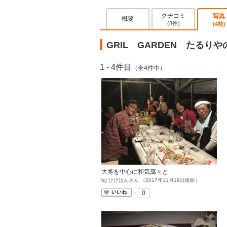
クチコミ
写真
概要
(8件)
(4枚)
GRIL GARDEN たるり
1 - 4件目
（全4件中）
大将を中心に和気藹々と
by
ひげはんさん
（
2017
年
11
月
19
日撮影）
いいね
0