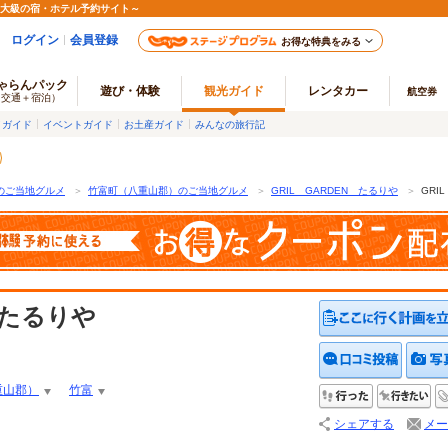
最大級の宿・ホテル予約サイト～
ログイン
会員登録
お得な特典をみる
ゃらんパック
遊び・体験
観光ガイド
レンタカー
航空券
（交通＋宿泊）
メガイド
イベントガイド
お土産ガイド
みんなの旅行記
のご当地グルメ
＞
竹富町（八重山郡）のご当地グルメ
＞
GRIL GARDEN たるりや
＞
GRI
 たるりや
クチコ
重山郡）
竹富
行った
行
シェアする
メー