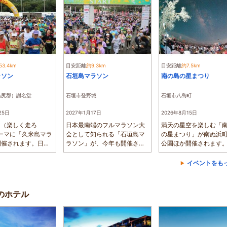
53.4km
目安距離
約9.3km
目安距離
約7.5km
ラソン
石垣島マラソン
南の島の星まつり
島尻郡）謝名堂
石垣市登野城
石垣市八島町
25日
2027年1月17日
2026年8月15日
UN（楽しく走ろ
日本最南端のフルマラソン大
満天の星空を楽しむ「
ーマに「久米島マラ
会として知られる「石垣島マ
の星まつり」が南ぬ浜
開催されます。日頃
ラソン」が、今年も開催され
公園ほか開催されます
め...
ます。フルマ...
涼みライブ＆...
イベントをも
辺のホテル