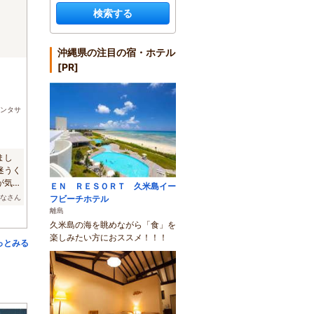
検索する
沖縄県の注目の宿・ホテル
[PR]
)
ンタサ
まし
迷うく
が気軽
ＥＮ ＲＥＳＯＲＴ 久米島イー
かなさん
フビーチホテル
離島
久米島の海を眺めながら「食」を
楽しみたい方におススメ！！！
っとみる