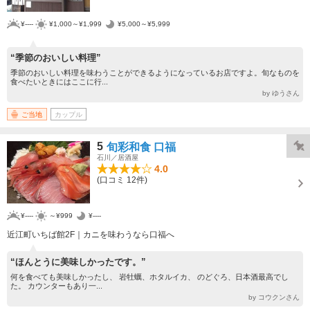
¥----
¥1,000～¥1,999
¥5,000～¥5,999
“季節のおいしい料理”
季節のおいしい料理を味わうことができるようになっているお店ですよ。旬なものを
食べたいときにはここに行...
by ゆうさん
ご当地
カップル
5
旬彩和食 口福
石川／居酒屋
4.0
(口コミ 12件)
¥----
～¥999
¥----
近江町いちば館2F｜カニを味わうなら口福へ
“ほんとうに美味しかったです。”
何を食べても美味しかったし、 岩牡蠣、ホタルイカ、 のどぐろ、日本酒最高でし
た。 カウンターもあり一...
by コウクンさん