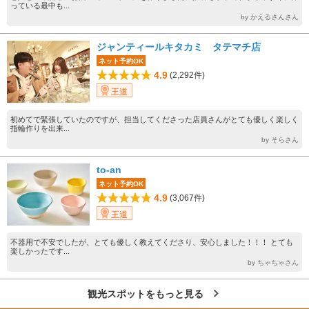
っている最中も...
by かえるさんさん
ジャンティールキタカミ タテマチ店
ネット予約OK
4.9
(2,292件)
王道
初めてで緊張していたのですが、担当してくださった店員さんがとても優しく楽しく
指輪作りを出来...
by そらさん
to-an
ネット予約OK
4.9
(3,067件)
王道
不器用で不安でしたが、とても優しく教えてくださり、安心しました！！！ とても
楽しかったです...
by ちゃちゃさん
観光スポットをもっと見る