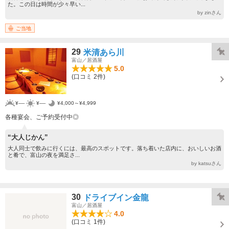
た。この日は時間が少々早い...
by zinさん
ご当地
29
米清あら川
富山／居酒屋
5.0
(口コミ 2件)
¥----
¥----
¥4,000～¥4,999
各種宴会、ご予約受付中◎
“大人じかん”
大人同士で飲みに行くには、最高のスポットです。落ち着いた店内に、おいしいお酒
と肴で、富山の夜を満足さ...
by katsuさん
30
ドライブイン金龍
富山／居酒屋
4.0
(口コミ 1件)