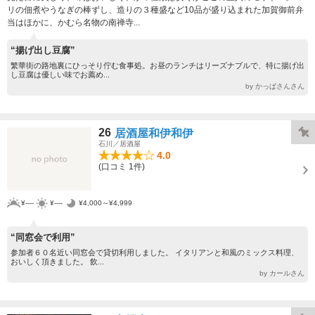
リの佃煮やうなぎの棒ずし、造りの３種盛など10品が盛り込まれた加賀御前弁
当はほかに、かむら名物の南禅寺...
“揚げ出し豆腐”
繁華街の路地裏にひっそり佇む食事処。お昼のランチはリーズナブルで、特に揚げ出
し豆腐は優しい味でお薦め...
by かっぱさんさん
26
居酒屋和伊和伊
石川／居酒屋
4.0
(口コミ 1件)
¥----
¥----
¥4,000～¥4,999
“同窓会で利用”
参加者６０名近い同窓会で貸切利用しました。 イタリアンと和風のミックス料理、
おいしく頂きました。 飲...
by カールさん