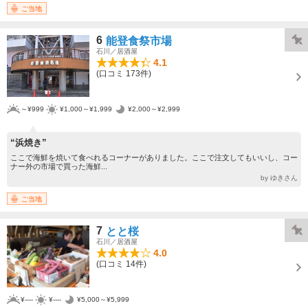
ご当地
6
能登食祭市場
石川／居酒屋
4.1
(口コミ 173件)
～¥999
¥1,000～¥1,999
¥2,000～¥2,999
“浜焼き”
ここで海鮮を焼いて食べれるコーナーがありました。ここで注文してもいいし、コー
ナー外の市場で買った海鮮...
by ゆきさん
ご当地
7
とと桜
石川／居酒屋
4.0
(口コミ 14件)
¥----
¥----
¥5,000～¥5,999