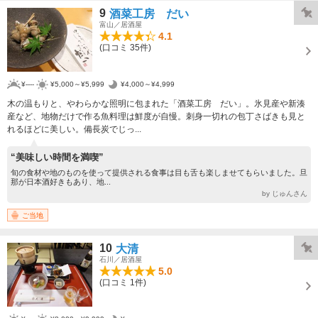
9
酒菜工房 だい
富山／居酒屋
4.1
(口コミ 35件)
¥----
¥5,000～¥5,999
¥4,000～¥4,999
木の温もりと、やわらかな照明に包まれた「酒菜工房 だい」。氷見産や新湊
産など、地物だけで作る魚料理は鮮度が自慢。刺身一切れの包丁さばきも見と
れるほどに美しい。備長炭でじっ...
“美味しい時間を満喫”
旬の食材や地のものを使って提供される食事は目も舌も楽しませてもらいました。旦
那が日本酒好きもあり、地...
by じゅんさん
ご当地
10
大清
石川／居酒屋
5.0
(口コミ 1件)