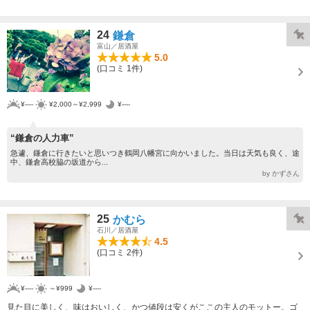
24
鎌倉
富山／居酒屋
5.0
(口コミ 1件)
¥----
¥2,000～¥2,999
¥----
“鎌倉の人力車”
急遽、鎌倉に行きたいと思いつき鶴岡八幡宮に向かいました。当日は天気も良く、途
中、鎌倉高校脇の坂道から...
by かずさん
25
かむら
石川／居酒屋
4.5
(口コミ 2件)
¥----
～¥999
¥----
見た目に美しく、味はおいしく、かつ値段は安くがここの主人のモットー。ゴ