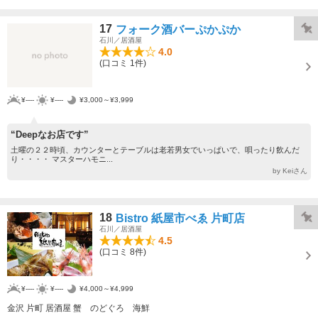
17
フォーク酒バーぷかぷか
石川／居酒屋
4.0
(口コミ 1件)
¥----
¥----
¥3,000～¥3,999
“Deepなお店です”
土曜の２２時頃、カウンターとテーブルは老若男女でいっぱいで、唄ったり飲んだ
り・・・・ マスターハモニ...
by Keiさん
18
Bistro 紙屋市べゑ 片町店
石川／居酒屋
4.5
(口コミ 8件)
¥----
¥----
¥4,000～¥4,999
金沢 片町 居酒屋 蟹 のどぐろ 海鮮