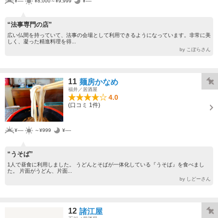
¥----
¥8,000～¥9,999
¥----
“法事専門の店”
広い仏間を持っていて、法事の会場として利用できるようになっています。非常に美
しく、凝った精進料理を得...
by こぼらさん
11
麺房かなめ
福井／居酒屋
4.0
(口コミ 1件)
¥----
～¥999
¥----
“うそば”
1人で昼食に利用しました。 うどんとそばが一体化している『うそば』を食べまし
た。 片面がうどん、片面...
by しどーさん
12
諸江屋