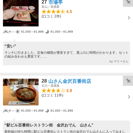
27
市場亭
富山／居酒屋
4.5
(口コミ 2件)
¥----
¥1,000～¥1,999
¥1,000～¥1,999
“安い”
ランチに行きました。定食の種類が豊富すぎて、選ぶのに時間がかかります。セット
の組み合わせも豊富です。...
by マリーさん
28
山さん金沢百番街店
石川／居酒屋
3.8
(口コミ 11件)
¥----
¥1,000～¥1,999
¥1,000～¥1,999
“駅ビル百番街レストラン街 金沢おでん 山さん”
新幹線の待ち時間に駅ビル百番街レストラン街の金沢おでん山さんに入ってみまし