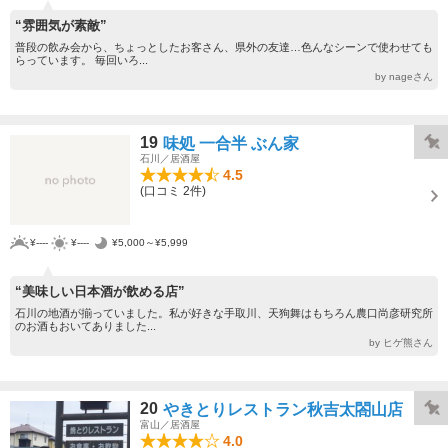
“雰囲気が素敵”
普段の飲み会から、ちょっとしたお客さん、県外の友達…色んなシーンで使わせても
らっています。 毎回いろ...
by nageさん
19
味処 一合半 ぶん家
石川／居酒屋
4.5
(口コミ 2件)
¥----
¥----
¥5,000～¥5,999
“美味しい日本酒が飲める店”
石川の地酒が揃っていました。私が好きな手取川、天狗舞はもちろん農口尚彦研究所
のお酒もおいてありました...
by ヒゲ熊さん
20
やきとりレストラン秋吉太閤山店
富山／居酒屋
4.0