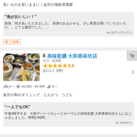
旨いものを旨いままに｜金沢の海鮮居酒屋
“魚がおいしい！”
刺身、焼き魚いただきました。 刺身のおまかせも、少し希望を聞いていただいた
り。。とても親切でした。 ...
by あきらきらさん
ご当地
8
美味彩膳 大和香林坊店
石川／居酒屋
5.0
(口コミ 1件)
¥----
¥2,000～¥2,999
¥----
金沢の和のダイニング とんかつ うどん
“一人でもOK”
午後3時半すぎ、大和デパートのふーどがーでんの美味彩膳 大和香林坊店さんにおじ
ゃましました。時間が時間...
by mmkさん