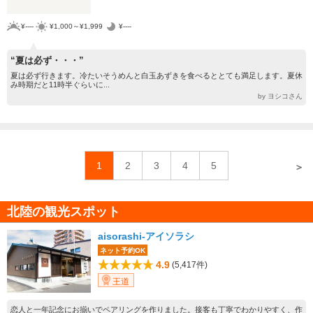
¥----
¥1,000～¥1,999
¥----
“夏は必ず・・・”
夏は必ず行きます。冷たいそうめんと白玉あずきを食べるととても満足します。夏休
み時期だと11時半ぐらいに...
by ヨシコさん
1
2
3
4
5
＞
北陸の観光スポット
aisorashi-アイソラシ
ネット予約OK
4.9
(5,417件)
王道
恋人と一年記念にお揃いでペアリングを作りました。接客も丁寧でわかりやすく、作