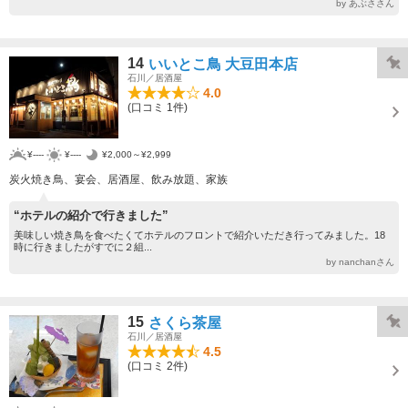
by あぶささん
14
いいとこ鳥 大豆田本店
石川／居酒屋
4.0
(口コミ 1件)
¥----
¥----
¥2,000～¥2,999
炭火焼き鳥、宴会、居酒屋、飲み放題、家族
“ホテルの紹介で行きました”
美味しい焼き鳥を食べたくてホテルのフロントで紹介いただき行ってみました。18
時に行きましたがすでに２組...
by nanchanさん
15
さくら茶屋
石川／居酒屋
4.5
(口コミ 2件)