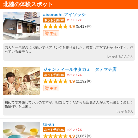
北陸の体験スポット
aisorashi-アイソラシ
ポイント2％
ネット予約OK
4.9
(5,417件)
王道
恋人と一年記念にお揃いでペアリングを作りました。接客も丁寧でわかりやすく、作
っている最中も...
by かえるさんさん
ジャンティールキタカミ タテマチ店
ポイント2％
ネット予約OK
4.9
(2,292件)
王道
初めてで緊張していたのですが、担当してくださった店員さんがとても優しく楽しく
指輪作りを出来...
by そらさん
to-an
ポイント2％
ネット予約OK
4.9
(3,067件)