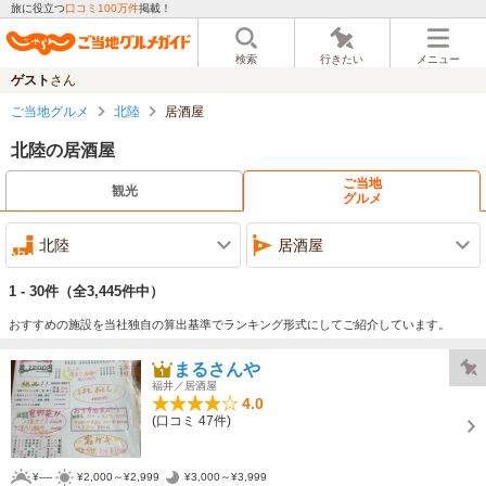
旅に役立つ
口コミ100万件
掲載！
検索
行きたい
メニュー
ゲスト
さん
ご当地グルメ
北陸
居酒屋
北陸の居酒屋
ご当地
観光
グルメ
北陸
居酒屋
1 - 30件
（全3,445件中）
おすすめの施設を当社独自の算出基準でランキング形式にしてご紹介しています。
まるさんや
福井／居酒屋
4.0
(口コミ 47件)
¥----
¥2,000～¥2,999
¥3,000～¥3,999