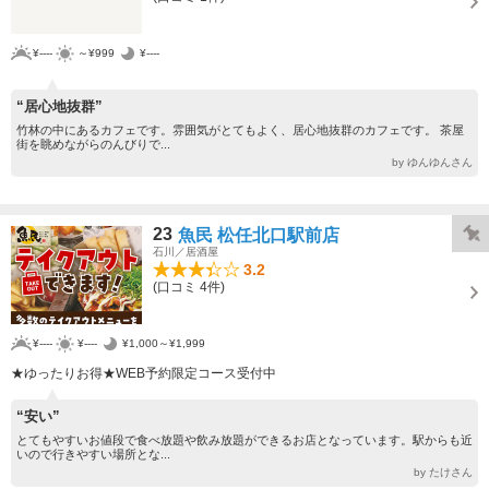
¥----
～¥999
¥----
“居心地抜群”
竹林の中にあるカフェです。雰囲気がとてもよく、居心地抜群のカフェです。 茶屋
街を眺めながらのんびりで...
by ゆんゆんさん
23
魚民 松任北口駅前店
石川／居酒屋
3.2
(口コミ 4件)
¥----
¥----
¥1,000～¥1,999
★ゆったりお得★WEB予約限定コース受付中
“安い”
とてもやすいお値段で食べ放題や飲み放題ができるお店となっています。駅からも近
いので行きやすい場所とな...
by たけさん