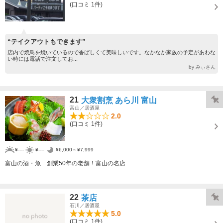
(口コミ 1件)
“テイクアウトもできます”
店内で焼鳥を焼いているので香ばしくて美味しいです。なかなか家族の予定があわな
い時には電話で注文してお...
by みぃさん
21
大衆割烹 あら川 富山
富山／居酒屋
2.0
(口コミ 1件)
¥----
¥----
¥6,000～¥7,999
富山の酒・魚 創業50年の老舗！富山の名店
22
茶店
石川／居酒屋
5.0
(口コミ 1件)