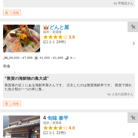
by 甲陽堂さん
ご当地
どんと屋
福井／居酒屋
3.8
(口コミ 24件)
¥6,000～¥7,999
¥1,000～¥1,999
¥----
和食
“敦賀の海鮮物の集大成”
敦賀港の近くにある海鮮丼屋さんです。 注文したのは敦賀海鮮丼です。 敦賀で採れ
た魚介類が一つの丼に集...
by 人生の足跡さん
ご当地
4
旬味 泰平
福井／居酒屋
4.0
(口コミ 22件)