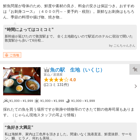
鮮魚問屋が母体のため、鮮度や素材の良さ、料金の安さは保証つき。おすすめ
は『お刺身コース』（４０００円～・要予約・税別）。新鮮なお刺身はもちろ
ん、季節の料理や揚げ物、焼き物...
“時間によってはコミコミ”
新幹線が延びたので敦賀駅まで。 全く土地勘ないので駅近のホテルに宿泊で聞いた
敦賀駅から歩いて6分程...
by ごんちゃんさん
ご当地
魚の駅 生地（いくじ）
富山／居酒屋
4.0
(口コミ 131件)
¥1,000～¥1,999
¥1,000～¥1,999
¥1,000～¥1,999
採れたての魚を買う場所ですが刺身や焼物等のできたて館の他寿司屋もありま
す。（じゃらん現地スタッフの耳より情報）
“魚好き大満足”
私は海鮮丼、家内は三色丼を頂きました。間違いなく漁港直送、鮮度抜群、サーモ
ン、鰤、ヒラメ、何れも美味...