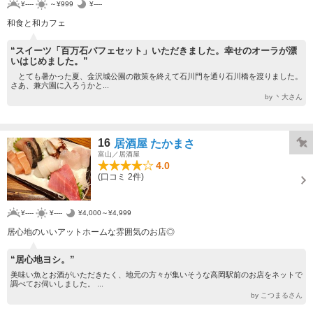
¥----
～¥999
¥----
和食と和カフェ
“スイーツ「百万石パフェセット」いただきました。幸せのオーラが漂
いはじめました。”
とても暑かった夏、金沢城公園の散策を終えて石川門を通り石川橋を渡りました。
さあ、兼六園に入ろうかと...
by 丶大さん
16
居酒屋 たかまさ
富山／居酒屋
4.0
(口コミ 2件)
¥----
¥----
¥4,000～¥4,999
居心地のいいアットホームな雰囲気のお店◎
“居心地ヨシ。”
美味い魚とお酒がいただきたく、地元の方々が集いそうな高岡駅前のお店をネットで
調べてお伺いしました。 ...
by こつまるさん