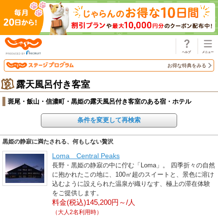
じゃらん
お得な特典をみる
露天風呂付き客室
斑尾・飯山・信濃町・黒姫の露天風呂付き客室のある宿・ホテル
条件を変更して再検索
黒姫の静寂に満たされる、何もしない贅沢
Loma Central Peaks
長野・黒姫の静寂の中に佇む「Loma」。 四季折々の自然
に抱かれたこの地に、100㎡超のスイートと、景色に溶け
込むように設えられた温泉が織りなす、極上の滞在体験
をご提供します。
料金(税込)145,200円～/人
（大人2名利用時）