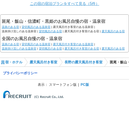
この宿の宿泊プランをすべて見る（5件）
斑尾・飯山・信濃町・黒姫のお風呂自慢の宿・温泉宿
温泉のある宿
|
貸切風呂のある温泉宿
|
露天風呂付き客室のある温泉宿 |
温泉掛け流しのある温泉宿 |
貸切風呂のある宿
|
露天風呂付き客室のある宿 |
露天風呂のある宿
全国のお風呂自慢の宿・温泉宿
温泉のある宿
|
貸切風呂のある温泉宿
|
露天風呂付き客室のある温泉宿
|
温泉掛け流しのある温泉宿
|
貸切風呂のある宿
|
露天風呂付き客室のある宿
|
露天風呂のある宿
宿・ホテル
露天風呂付き客室
長野の露天風呂付き客室
斑尾・飯山
プライバシーポリシー
表示：
スマートフォン版
PC版
(C) Recruit Co., Ltd.