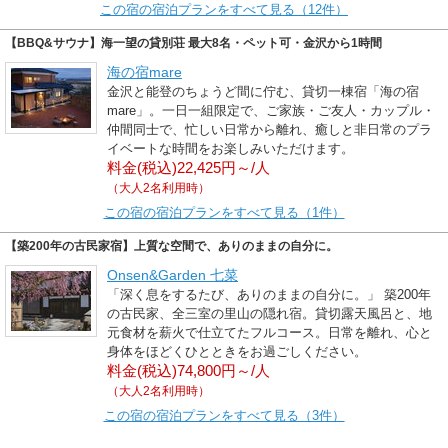
この宿の宿泊プランをすべて見る（12件）
【BBQ&サウナ】海一望の貸別荘 最大8名・ペット可・金沢から1時間
海の宿mare
金沢と能登のちょうど間に佇む、貸切一棟宿「海の宿
mare」。一日一組限定で、ご家族・ご友人・カップル・
仲間同士で、忙しい日常から離れ、癒しと非日常のプラ
イベートな時間をお楽しみいただけます。
料金(税込)22,425円～/人
（大人2名利用時）
この宿の宿泊プランをすべて見る（1件）
【築200年の古民家宿】上質な空間で、ありのままの自分に。
Onsen&Garden 七菜
「深く息をするたび、ありのままの自分に。」 築200年
の古民家、全三室の里山の隠れ宿。貸切露天風呂と、地
元食材を薪火で仕立てたフルコース。日常を離れ、心と
身体をほどくひとときをお過ごしください。
料金(税込)74,800円～/人
（大人2名利用時）
この宿の宿泊プランをすべて見る（3件）