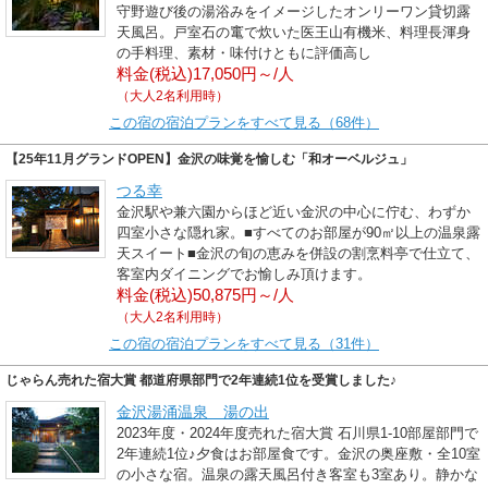
守野遊び後の湯浴みをイメージしたオンリーワン貸切露
天風呂。戸室石の竃で炊いた医王山有機米、料理長渾身
の手料理、素材・味付けともに評価高し
料金(税込)17,050円～/人
（大人2名利用時）
この宿の宿泊プランをすべて見る（68件）
【25年11月グランドOPEN】金沢の味覚を愉しむ「和オーベルジュ」
つる幸
金沢駅や兼六園からほど近い金沢の中心に佇む、わずか
四室小さな隠れ家。■すべてのお部屋が90㎡以上の温泉露
天スイート■金沢の旬の恵みを併設の割烹料亭で仕立て、
客室内ダイニングでお愉しみ頂けます。
料金(税込)50,875円～/人
（大人2名利用時）
この宿の宿泊プランをすべて見る（31件）
じゃらん売れた宿大賞 都道府県部門で2年連続1位を受賞しました♪
金沢湯涌温泉 湯の出
2023年度・2024年度売れた宿大賞 石川県1-10部屋部門で
2年連続1位♪夕食はお部屋食です。金沢の奥座敷・全10室
の小さな宿。温泉の露天風呂付き客室も3室あり。静かな