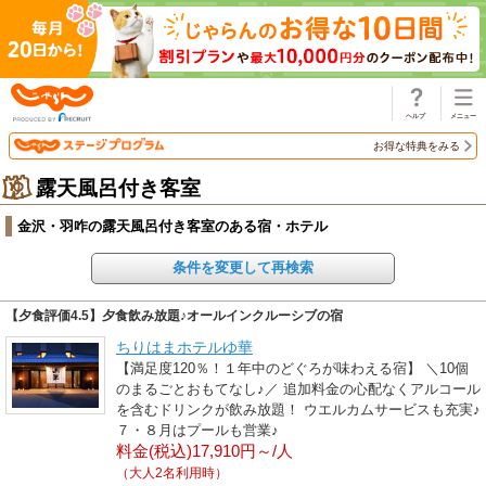
じゃらん
お得な特典をみる
露天風呂付き客室
金沢・羽咋の露天風呂付き客室のある宿・ホテル
条件を変更して再検索
【夕食評価4.5】夕食飲み放題♪オールインクルーシブの宿
ちりはまホテルゆ華
【満足度120％！１年中のどぐろが味わえる宿】 ＼10個
のまるごとおもてなし♪／ 追加料金の心配なくアルコール
を含むドリンクが飲み放題！ ウエルカムサービスも充実♪
７・８月はプールも営業♪
料金(税込)17,910円～/人
（大人2名利用時）