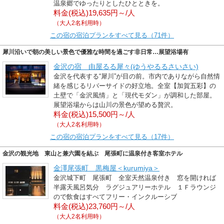
温泉郷でゆったりとしたひとときを。
料金(税込)19,635円～/人
（大人2名利用時）
この宿の宿泊プランをすべて見る（71件）
犀川沿いで朝の美しい景色で優雅な時間を過ごす非日常…展望浴場有
金沢の宿 由屋るる犀々(ゆうやるるさいさい)
金沢を代表する“犀川”が目の前。市内でありながら自然情
緒を感じるリバーサイドの好立地。全室【加賀五彩】の
土壁で「金沢風情」と「現代モダン」が調和した部屋。
展望浴場からは山川の景色が望める贅沢。
料金(税込)15,500円～/人
（大人2名利用時）
この宿の宿泊プランをすべて見る（17件）
金沢の観光地 東山と兼六園を結ぶ 尾張町に温泉付き客室ホテル
金澤尾張町 黒梅屋＜kurumiya＞
金沢城下町 尾張町 全室天然温泉付き 窓を開ければ
半露天風呂気分 ラグジュアリーホテル １Ｆラウンジ
ので飲食はすべてフリー・インクルーシブ
料金(税込)23,760円～/人
（大人2名利用時）