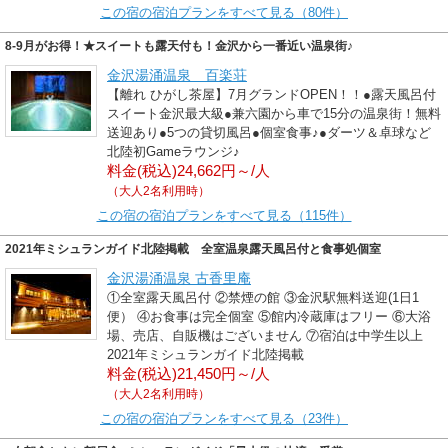
この宿の宿泊プランをすべて見る（80件）
8-9月がお得！★スイートも露天付も！金沢から一番近い温泉街♪
金沢湯涌温泉 百楽荘
【離れ ひがし茶屋】7月グランドOPEN！！●露天風呂付
スイート金沢最大級●兼六園から車で15分の温泉街！無料
送迎あり●5つの貸切風呂●個室食事♪●ダーツ＆卓球など
北陸初Gameラウンジ♪
料金(税込)24,662円～/人
（大人2名利用時）
この宿の宿泊プランをすべて見る（115件）
2021年ミシュランガイド北陸掲載 全室温泉露天風呂付と食事処個室
金沢湯涌温泉 古香里庵
①全室露天風呂付 ②禁煙の館 ③金沢駅無料送迎(1日1
便） ④お食事は完全個室 ⑤館内冷蔵庫はフリー ⑥大浴
場、売店、自販機はございません ⑦宿泊は中学生以上
2021年ミシュランガイド北陸掲載
料金(税込)21,450円～/人
（大人2名利用時）
この宿の宿泊プランをすべて見る（23件）