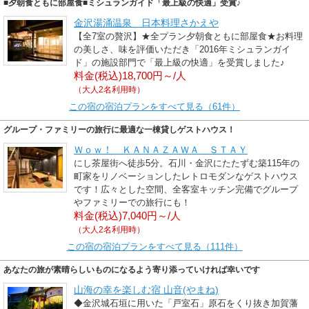
■夕朝食ともに部屋食■ミシュランガイド「最上級の快適」受賞♪
金沢湯涌温泉 日本料理さかえや
【全7室の贅沢】★全プラン夕朝食ともに部屋食★お料理
の美しさ、味を評価いただき「2016年ミシュランガイ
ド」の施設部門で「最上級の快適」を受賞しました♪
料金(税込)18,700円～/人
（大人2名利用時）
この宿の宿泊プランをすべて見る（61件）
グループ・ファミリーの旅行に最適な一棟貸しゲストハウス！
Ｗｏｗ！ ＫＡＮＡＺＡＷＡ ＳＴＡＹ
にし茶屋街へ徒歩5分。石川・金沢にたたずむ築115年の
町家をリノベーションしたレトロモダンなゲストハウス
です！広々とした空間、全客室キッチン完備でグループ
やファミリーでの旅行にも！
料金(税込)7,040円～/人
（大人2名利用時）
この宿の宿泊プランをすべて見る（111件）
あなたの旅が素晴らしいものになるよう寄り添っていければ幸いです
山海の幸を楽しむ宿 山音(やまね)
◆金沢城石垣に用いた「戸室石」原石をくり抜き加賀藩