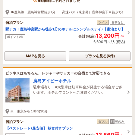
5時間前に予約されました
JR鹿島線 鹿島神宮駅徒歩1分！ 高速バス（東京発）鹿島神宮下車徒歩1分
宿泊プラン
ツイン
食事なし
駅チカ！鹿島神宮駅から徒歩1分のホテルにシンプルステイ♪【素泊まり】
13,200円～
合計(税込)
ポイント2%
6,600円～/人(税込)
MAPを見る
プランを見る(6件)
ビジネスはもちろん、レジャーやサッカーの合宿まで対応できる
鹿島アイビーホテル
駐車場有り ※大型車は駐車料金が発生する場合がござ
います。ホテルフロントへご連絡ください。
車 東京から１時間30分
宿泊プラン
ダブル
朝のみ
【ベストレート/最安値】 朝食付きプラン
13,860円～