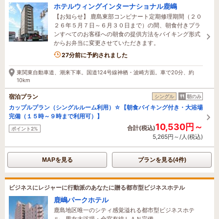
ホテルウィングインターナショナル鹿嶋
【お知らせ】 鹿島東部コンビナート定期修理期間（２０
２６年５月７日～６月３０日まで）の間、朝食付きプラ
ンすべてのお客様への朝食の提供方法をバイキング形式
からお弁当に変更させていただきます。
3名がこの宿を見ています
27分前に予約されました
東関東自動車道、潮来下車。国道124号線神栖・波崎方面。車で20分、約
10km
宿泊プラン
シングル
朝のみ
カップルプラン（シングルルーム利用）☆【朝食バイキング付き・大浴場
完備（１５時～９時まで利用可）】
10,530円～
合計(税込)
ポイント2%
5,265円～/人(税込)
MAPを見る
プランを見る(4件)
ビジネスにレジャーに行動派のあなたに贈る都市型ビジネスホテル
鹿嶋パークホテル
鹿島地区唯一のシティ感覚溢れる都市型ビジネスホテ
ル。男女大浴場・全室有線ＬＡＮ完備。