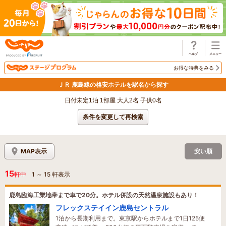
じゃらん
お得な特典をみる
ＪＲ 鹿島線の格安ホテルを駅名から探す
日付未定1泊 1部屋 大人2名 子供0名
条件を変更して再検索
MAP表示
安い順
15
軒中
1
～
15
軒表示
鹿島臨海工業地帯まで車で20分。ホテル併設の天然温泉施設もあり！
フレックステイイン鹿島セントラル
1泊から長期利用まで。東京駅からホテルまで1日125便