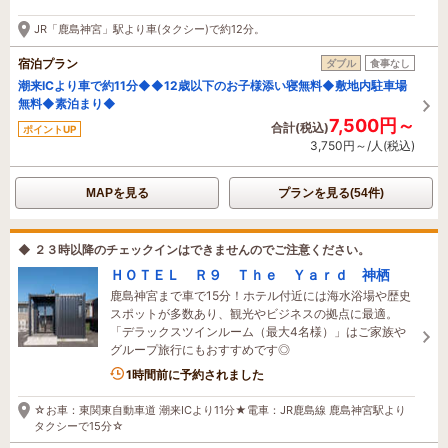
3時間前に予約されました
JR「鹿島神宮」駅より車(タクシー)で約12分。
宿泊プラン
ダブル
食事なし
潮来ICより車で約11分◆◆12歳以下のお子様添い寝無料◆敷地内駐車場
無料◆素泊まり◆
7,500円～
合計(税込)
ポイントUP
3,750円～/人(税込)
MAPを見る
プランを見る(54件)
◆ ２３時以降のチェックインはできませんのでご注意ください。
ＨＯＴＥＬ Ｒ９ Ｔｈｅ Ｙａｒｄ 神栖
鹿島神宮まで車で15分！ホテル付近には海水浴場や歴史
スポットが多数あり、観光やビジネスの拠点に最適。
「デラックスツインルーム（最大4名様）」はご家族や
グループ旅行にもおすすめです◎
1名がこの宿を見ています
1時間前に予約されました
☆お車：東関東自動車道 潮来ICより11分★電車：JR鹿島線 鹿島神宮駅より
タクシーで15分☆