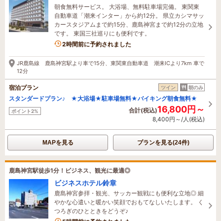
朝食無料サービス。 大浴場、無料駐車場完備。 東関東
自動車道「潮来インター」から約12分。 県立カシマサッ
カースタジアムまで約15分、鹿島神宮まで約12分の立地
です。 東国三社巡りにも便利です。
2時間前に予約されました
JR鹿島線 鹿島神宮駅より車で15分、東関東自動車道 潮来ICより7km 車で
12分
宿泊プラン
ツイン
朝のみ
スタンダードプラン♪ ★大浴場★駐車場無料★バイキング朝食無料★
16,800円～
合計(税込)
ポイント2%
8,400円～/人(税込)
MAPを見る
プランを見る(24件)
鹿島神宮駅徒歩1分！ビジネス、観光に最適◎
ビジネスホテル鈴章
鹿島神宮参拝・観光、サッカー観戦にも便利な立地◎ 細
やかな心遣いと暖かい笑顔でおもてなしいたします。 く
つろぎのひとときをどうぞ♪