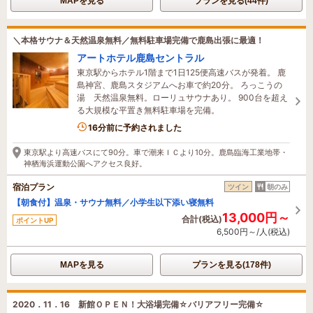
MAPを見る
プランを見る(44件)
＼本格サウナ＆天然温泉無料／無料駐車場完備で鹿島出張に最適！
アートホテル鹿島セントラル
東京駅からホテル1階まで1日125便高速バスが発着。 鹿
島神宮、鹿島スタジアムへお車で約20分。 ろっこうの
湯 天然温泉無料。ローリュサウナあり。 900台を超え
る大規模な平置き無料駐車場を完備。
10名がこの宿を見ています
16分前に予約されました
東京駅より高速バスにて90分。車で潮来ＩＣより10分。鹿島臨海工業地帯・
神栖海浜運動公園へアクセス良好。
宿泊プラン
ツイン
朝のみ
【朝食付】温泉・サウナ無料／小学生以下添い寝無料
13,000円～
合計(税込)
ポイントUP
6,500円～/人(税込)
MAPを見る
プランを見る(178件)
2020．11．16 新館ＯＰＥＮ！大浴場完備☆バリアフリー完備☆