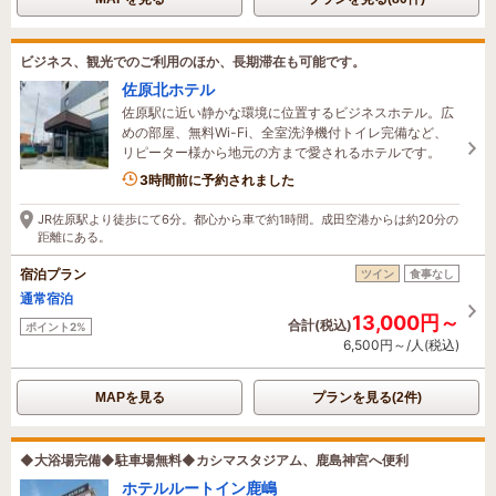
ビジネス、観光でのご利用のほか、長期滞在も可能です。
佐原北ホテル
佐原駅に近い静かな環境に位置するビジネスホテル。広
めの部屋、無料Wi-Fi、全室洗浄機付トイレ完備など、
リピーター様から地元の方まで愛されるホテルです。
1名がこの宿を見ています
3時間前に予約されました
JR佐原駅より徒歩にて6分。都心から車で約1時間。成田空港からは約20分の
距離にある。
宿泊プラン
ツイン
食事なし
通常宿泊
13,000円～
合計(税込)
ポイント2%
6,500円～/人(税込)
MAPを見る
プランを見る(2件)
◆大浴場完備◆駐車場無料◆カシマスタジアム、鹿島神宮へ便利
ホテルルートイン鹿嶋