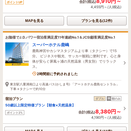
8,910円～
合計(税込)
ポイントUP
4,455円～/人(税込)
MAPを見る
プランを見る(12件)
お陰様でJ.D.パワー宿泊客満足度11年連続No.1＆JCSI顧客満足度No.1
スーパーホテル鹿嶋
鹿島神宮やカシマスタジアムより車（タクシー）で15
分。 ビジネスや観光、サッカー観戦に便利です。心と身
体が安らぐ屏風ヶ浦の天然温泉（男女別）でリラック
ス。
3名がこの宿を見ています
2時間前に予約されました
東京駅八重洲南口より高速バス(かしま号) 「アートホテル鹿島セントラル」
下車→タクシーで約10分
宿泊プラン
ダブル
朝のみ
50歳以上限定特価プラン【朝食×天然温泉】
8,380円～
合計(税込)
ポイント2%
4,190円～/人(税込)