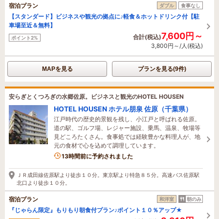
宿泊プラン
ダブル
食事なし
【スタンダード】ビジネスや観光の拠点に♪軽食＆ホットドリンク付【駐
車場至近＆無料】
7,600円～
合計(税込)
ポイント2%
3,800円～/人(税込)
MAPを見る
プランを見る(9件)
安らぎとくつろぎの水郷佐原。ビジネスと観光のHOTEL HOUSEN
HOTEL HOUSEN ホテル朋泉 佐原（千葉県）
江戸時代の歴史的景観を残し、小江戸と呼ばれる佐原。
道の駅、ゴルフ場、レジャー施設、乗馬、温泉、牧場等
見どころたくさん。食事処では経験豊かな料理人が、地
元の食材で心を込めて調理しています。
13時間前に予約されました
ＪＲ成田線佐原駅より徒歩１０分。東京駅より特急８５分。高速バス佐原駅
北口より徒歩１０分。
宿泊プラン
和洋室
朝のみ
『じゃらん限定』もりもり朝食付プラン♪ポイント１０％アップ★