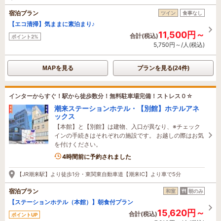
宿泊プラン
ツイン
食事なし
【エコ清掃】気ままに素泊まり♪
11,500円～
合計(税込)
ポイント2%
5,750円～/人(税込)
MAPを見る
プランを見る(24件)
インターからすぐ！駅から徒歩数分！無料駐車場完備！ストレス０☆
潮来ステーションホテル・【別館】ホテルアネ
ックス
【本館】と【別館】は建物、入口が異なり、※チェック
インの手続きはそれぞれの施設です。 お越しの際はお気
を付けください。
2名がこの宿を見ています
4時間前に予約されました
【JR潮来駅】より徒歩1分・東関東自動車道【潮来IC】より車で5分
宿泊プラン
和室
朝のみ
【ステーションホテル（本館）】朝食付プラン
15,620円～
合計(税込)
ポイントUP