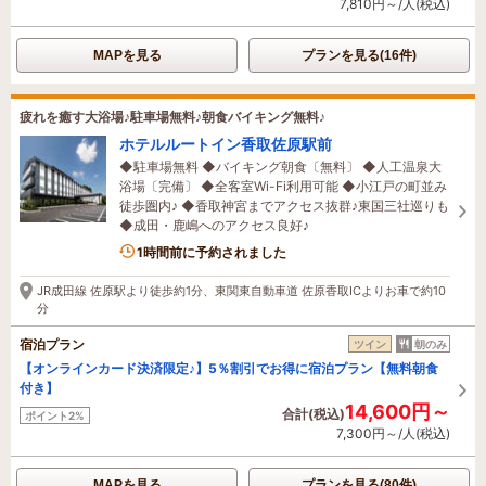
7,810円～/人(税込)
MAPを見る
プランを見る(16件)
疲れを癒す大浴場♪駐車場無料♪朝食バイキング無料♪
ホテルルートイン香取佐原駅前
◆駐車場無料 ◆バイキング朝食〔無料〕 ◆人工温泉大
浴場〔完備〕 ◆全客室Wi-Fi利用可能 ◆小江戸の町並み
徒歩圏内♪ ◆香取神宮までアクセス抜群♪東国三社巡りも
◆成田・鹿嶋へのアクセス良好♪
1名がこの宿を見ています
1時間前に予約されました
JR成田線 佐原駅より徒歩約1分、東関東自動車道 佐原香取ICよりお車で約10
分
宿泊プラン
ツイン
朝のみ
【オンラインカード決済限定♪】5％割引でお得に宿泊プラン【無料朝食
付き】
14,600円～
合計(税込)
ポイント2%
7,300円～/人(税込)
MAPを見る
プランを見る(80件)