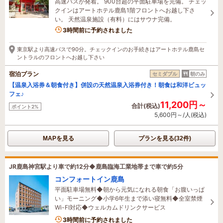
高速バスが発着。 900台超の平面駐車場を完備。 チェッ
クインはアートホテル鹿島1階フロントへお越し下さ
い。 天然温泉施設（有料）にはサウナ完備。
3時間前に予約されました
東京駅より高速バスで90分。チェックインのお手続きはアートホテル鹿島セ
ントラルのフロントへお越し下さい
宿泊プラン
セミダブル
朝のみ
【温泉入浴券＆朝食付き】併設の天然温泉入浴券付き！朝食は和洋ビュッ
フェ♪
11,200円～
合計(税込)
ポイント2%
5,600円～/人(税込)
MAPを見る
プランを見る(32件)
JR鹿島神宮駅より車で約12分◆鹿島臨海工業地帯まで車で約5分
コンフォートイン鹿島
平面駐車場無料◆朝から元気になれる朝食「お腹いっぱ
い」モーニング◆小学6年生まで添い寝無料◆全室禁煙
Wi-FI対応◆ウェルカムドリンクサービス
1名がこの宿を見ています