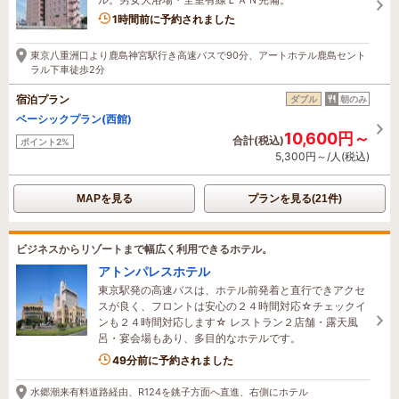
1時間前に予約されました
東京八重洲口より鹿島神宮駅行き高速バスで90分、アートホテル鹿島セント
ラル下車徒歩2分
宿泊プラン
ダブル
朝のみ
ベーシックプラン(西館)
10,600円～
合計(税込)
ポイント2%
5,300円～/人(税込)
MAPを見る
プランを見る(21件)
ビジネスからリゾートまで幅広く利用できるホテル。
アトンパレスホテル
東京駅発の高速バスは、ホテル前発着と直行できアクセ
スが良く、フロントは安心の２４時間対応☆チェックイ
ンも２４時間対応します☆ レストラン２店舗・露天風
呂・宴会場もあり、多目的なホテルです。
7名がこの宿を見ています
49分前に予約されました
水郷潮来有料道路経由、R124を銚子方面へ直進、右側にホテル