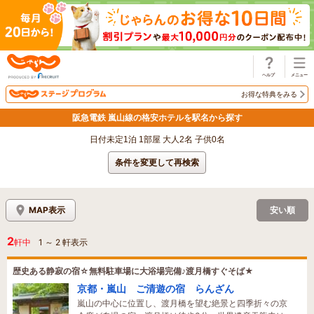
じゃらん
お得な特典をみる
阪急電鉄 嵐山線の格安ホテルを駅名から探す
日付未定1泊 1部屋 大人2名 子供0名
条件を変更して再検索
MAP表示
安い順
2
軒中
1
～
2
軒表示
歴史ある静寂の宿☆無料駐車場に大浴場完備♪渡月橋すぐそば★
京都・嵐山 ご清遊の宿 らんざん
嵐山の中心に位置し、渡月橋を望む絶景と四季折々の京