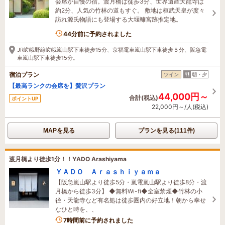
会席が自慢の宿。渡月橋は徒歩3分、世界遺産天龍寺は
約2分、人気の竹林の道もすぐ。 敷地は桓武天皇が度々
訪れ源氏物語にも登場する大堰離宮跡推定地。
1名がこの宿を見ています
44分前に予約されました
JR嵯峨野線嵯峨嵐山駅下車徒歩15分、京福電車嵐山駅下車徒歩５分、阪急電
車嵐山駅下車徒歩15分。
宿泊プラン
ツイン
朝・夕
【最高ランクの会席を】贅沢プラン
44,000円～
合計(税込)
ポイントUP
22,000円～/人(税込)
MAPを見る
プランを見る(111件)
渡月橋より徒歩1分！！YADO Arashiyama
ＹＡＤＯ Ａｒａｓｈｉｙａｍａ
【阪急嵐山駅より徒歩5分・嵐電嵐山駅より徒歩8分・渡
月橋から徒歩3分】 ◆無料Wi-fi◆全室禁煙◆竹林の小
径・天龍寺など有名処は徒歩圏内の好立地！朝から幸せ
なひと時を、、
7時間前に予約されました