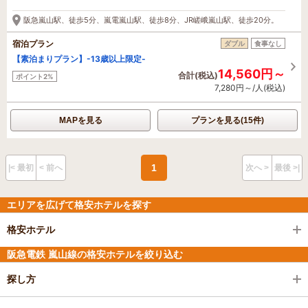
阪急嵐山駅、徒歩5分、嵐電嵐山駅、徒歩8分、JR嵯峨嵐山駅、徒歩20分。
宿泊プラン
ダブル
食事なし
【素泊まりプラン】-13歳以上限定-
14,560円～
合計(税込)
ポイント2%
7,280円～/人(税込)
MAPを見る
プランを見る(15件)
1
|< 最初
< 前へ
次へ >
最後 >|
エリアを広げて格安ホテルを探す
格安ホテル
阪急電鉄 嵐山線の格安ホテルを絞り込む
探し方