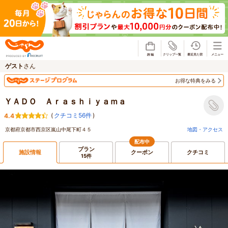
じゃらん
ゲスト
さん
お得な特典をみる
ＹＡＤＯ Ａｒａｓｈｉｙａｍａ
(
クチコミ56件
)
4.4
京都府京都市西京区嵐山中尾下町４５
地図・アクセス
配布中
プラン
施設情報
クーポン
クチコミ
15件