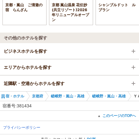
京都・嵐山 ご清遊の
京都 嵐山温泉 花伝抄
シャンブルドット ル
宿 らんざん
(共立リゾート)2026
ブラン
年リニューアルオープ
ン
その他のホテルを探す
ビジネスホテルを探す
エリアからホテルを探す
京都府
近隣駅・空港からホテルを探す
嵯峨野・嵐山・高雄
京都府
宿・ホテル
京都府
嵯峨野・嵐山・高雄
嵯峨野・嵐山・高雄
Ｙ
嵐山駅
嵯峨野・嵐山・高雄
嵐山駅
宿番号:381434
嵐山駅
嵐山駅
このページのTOPへ
▲
プライバシーポリシー
嵐電嵯峨駅