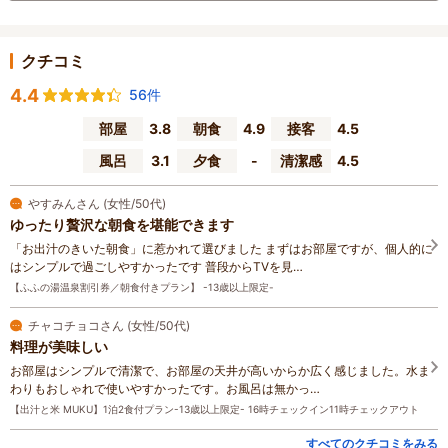
クチコミ
4.4
56件
部屋
3.8
朝食
4.9
接客
4.5
風呂
3.1
夕食
-
清潔感
4.5
やすみんさん (女性/50代)
ゆったり贅沢な朝食を堪能できます
「お出汁のきいた朝食」に惹かれて選びました まずはお部屋ですが、個人的に
はシンプルで過ごしやすかったです 普段からTVを見…
【ふふの湯温泉割引券／朝食付きプラン】 -13歳以上限定-
チャコチョコさん (女性/50代)
料理が美味しい
お部屋はシンプルで清潔で、お部屋の天井が高いからか広く感じました。水ま
わりもおしゃれで使いやすかったです。お風呂は無かっ…
【出汁と米 MUKU】1泊2食付プラン-13歳以上限定- 16時チェックイン11時チェックアウト
すべてのクチコミをみる