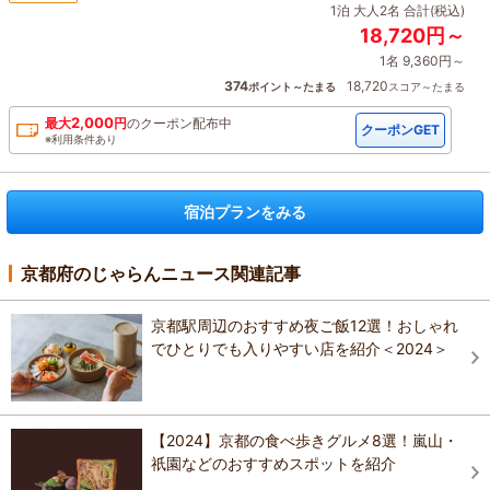
1泊 大人2名 合計(税込)
18,720円～
1名 9,360円～
374
18,720
ポイント～たまる
スコア～たまる
2,000
最大
円
の
クーポン配布中
クーポンGET
※利用条件あり
宿泊プランをみる
京都府のじゃらんニュース関連記事
京都駅周辺のおすすめ夜ご飯12選！おしゃれ
でひとりでも入りやすい店を紹介＜2024＞
【2024】京都の食べ歩きグルメ8選！嵐山・
祇園などのおすすめスポットを紹介