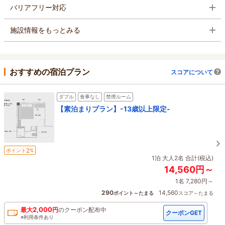
バリアフリー対応
施設情報をもっとみる
おすすめの宿泊プラン
スコアについて
ダブル
食事なし
禁煙ルーム
【素泊まりプラン】-13歳以上限定-
2
ポイント
%
1泊 大人2名 合計(税込)
14,560円～
1名 7,280円～
290
14,560
ポイント～たまる
スコア～たまる
2,000
最大
円
の
クーポン配布中
クーポンGET
※利用条件あり