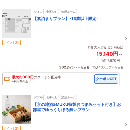
ツイン
食事なし
禁煙ルーム
【素泊まりプラン】-13歳以上限定-
2
ポイント
%
1泊 大人2名 合計(税込)
15,140円～
1名 7,570円～
302
15,140
ポイント～たまる
スコア～たまる
2,000
最大
円
の
クーポン配布中
クーポンGET
※利用条件あり
ダブル
食事なし
禁煙ルーム
【京の地酒&MUKU特製おつまみセット付き】お
部屋でゆっくりほろ酔いプラン
2
ポイント
%