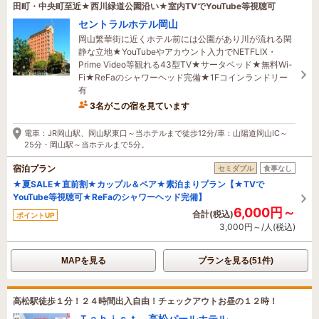
田町・中央町至近★西川緑道公園沿い★室内TVでYouTube等視聴可
セントラルホテル岡山
岡山繁華街に近くホテル前には公園があり川が流れる閑
静な立地★YouTubeやアカウント入力でNETFLIX・
Prime Video等観れる43型TV★サータベッド★無料Wi-
Fi★ReFaのシャワーヘッド完備★1Fコインランドリー
有
3名がこの宿を見ています
5時間前に予約されました
電車：JR岡山駅、岡山駅東口～当ホテルまで徒歩12分/車：山陽道岡山IC～
25分・岡山駅～当ホテルまで5分。
宿泊プラン
セミダブル
食事なし
★夏SALE★直前割★カップル＆ペア★素泊まりプラン【★TVで
YouTube等視聴可★ReFaのシャワーヘッド完備】
6,000円～
合計(税込)
ポイントUP
3,000円～/人(税込)
MAPを見る
プランを見る(51件)
高松駅徒歩１分！２４時間出入自由！チェックアウトお昼の１２時！
Ｔａｂｉｓｔ 高松パールホテル