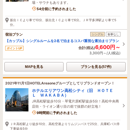
場・サウナもあります。
54分前に予約されました
坂出ＩＣより車で10分、坂出北ＩＣより車で6分。ＪＲ宇多津駅より車で5
分。
宿泊プラン
シングル
食事なし
【カップル】シングルルームを2名で泊まるコスパ重視な素泊まりプラン
6,600円～
合計(税込)
ポイントUP
3,300円～/人(税込)
MAPを見る
プランを見る(57件)
2021年11月1日HOTELAreaoneグループとしてリブランドオープン！
ホテルエリアワン高松シティ（旧 ＨＯＴＥ
Ｌ ＷＡＫＡＢＡ）
JR高松駅徒歩10分・琴電片原町駅徒歩5分！高松中央商
店街・ライオン通り目の前で抜群の好立地！
9時間前に予約されました
ＪＲ高松駅より徒歩10分、高松空港よりリムジンバスで25分、兵庫町バス停
下車徒歩5分