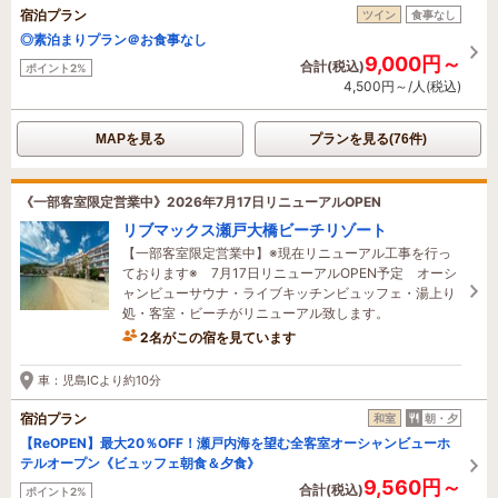
宿泊プラン
ツイン
食事なし
◎素泊まりプラン＠お食事なし
9,000円～
合計(税込)
ポイント2%
4,500円～/人(税込)
MAPを見る
プランを見る(76件)
《一部客室限定営業中》2026年7月17日リニューアルOPEN
リブマックス瀬戸大橋ビーチリゾート
【一部客室限定営業中】※現在リニューアル工事を行っ
ております※ 7月17日リニューアルOPEN予定 オーシ
ャンビューサウナ・ライブキッチンビュッフェ・湯上り
処・客室・ビーチがリニューアル致します。
2名がこの宿を見ています
たった今予約されました
車：児島ICより約10分
宿泊プラン
和室
朝・夕
【ReOPEN】最大20％OFF！瀬戸内海を望む全客室オーシャンビューホ
テルオープン《ビュッフェ朝食＆夕食》
9,560円～
合計(税込)
ポイント2%