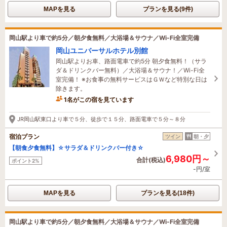
MAPを見る
プランを見る(9件)
岡山駅より車で約5分／朝夕食無料／大浴場＆サウナ／Wi-Fi全室完備
岡山ユニバーサルホテル別館
岡山駅よりお車、路面電車で約5分 朝夕食無料！（サラ
ダ＆ドリンクバー無料）／大浴場＆サウナ！／Wi-Fi全
室完備！ ※お食事の無料サービスはＧＷなど特別な日は
除きます。
1名がこの宿を見ています
8時間前に予約されました
JR岡山駅東口より車で５分、徒歩で１５分、路面電車で５分～８分
宿泊プラン
ツイン
朝・夕
【朝食夕食無料】☆サラダ＆ドリンクバー付き☆
6,980円～
合計(税込)
ポイント2%
-円/室
MAPを見る
プランを見る(18件)
岡山駅より車で約5分／朝夕食無料／大浴場＆サウナ／Wi-Fi全室完備