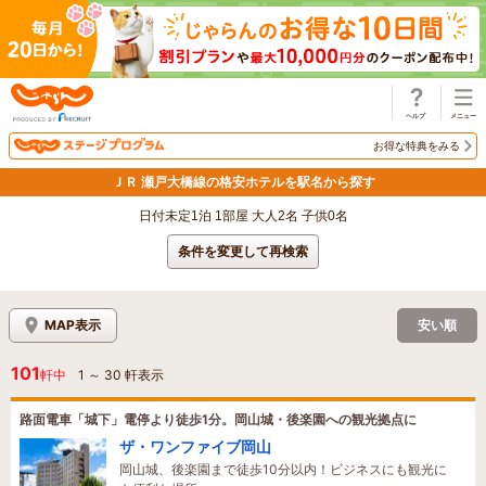
じゃらん
お得な特典をみる
ＪＲ 瀬戸大橋線の格安ホテルを駅名から探す
日付未定1泊 1部屋 大人2名 子供0名
条件を変更して再検索
MAP表示
安い順
101
軒中
1
～
30
軒表示
路面電車「城下」電停より徒歩1分。岡山城・後楽園への観光拠点に
ザ・ワンファイブ岡山
岡山城、後楽園まで徒歩10分以内！ビジネスにも観光に