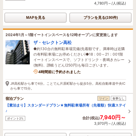
4,780円～/人(税込)
MAPを見る
プランを見る(190件)
2024年1月～1階イートインスペースを12時オープンに変更致します
ザ・セレクトン高松
●約130台の無料駐車場完備(先着順です。満車時は近隣
の有料駐車場にお停めください)●18：00～21：001階
イートインスペースで、ソフトドリンク・夜鳴きカレー
(無料)、讃岐うどん(250円)も毎日ございます。
4時間前に予約されました
JR高松駅から車で4分。ことでん片原町駅から徒歩5分。高松自動車道中央IC
から車で15分。
宿泊プラン
ツイン
食事なし
【素泊まり】スタンダードプラン★無料駐車場所有（先着順）快適ステイ
♪
7,940円～
合計(税込)
ポイント2%
3,970円～/人(税込)