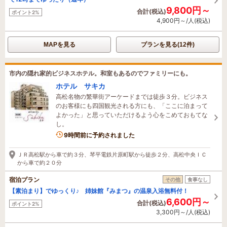
9,800円～
合計(税込)
ポイント2%
4,900円～/人(税込)
MAPを見る
プランを見る(12件)
市内の隠れ家的ビジネスホテル。和室もあるのでファミリーにも。
ホテル サキカ
高松名物の繁華街アーケードまでは徒歩３分。ビジネス
のお客様にも四国観光される方にも、「ここに泊まって
よかった」と思っていただけるよう心をこめておもてな
し。
9時間前に予約されました
ＪＲ高松駅から車で約３分、琴平電鉄片原町駅から徒歩２分、高松中央ＩＣ
から車で約２０分
宿泊プラン
その他
食事なし
【素泊まり】でゆっくり♪ 姉妹館『みまつ』の温泉入浴無料付！
6,600円～
合計(税込)
ポイント2%
3,300円～/人(税込)