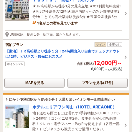
★JR高松駅から徒歩1分の最高立地!★ﾈｯﾄ利用無料完備!
★ﾁｪｯｸｱｳﾄお昼の12時!★瀬戸内島々へのﾌｪﾘｰ乗場徒歩3
分!★ことでん高松築港駅徒歩3分!★玉藻公園徒歩3分
1名がこの宿を見ています
9時間前に予約されました
JR高松駅 徒歩１分 駅正面、出たら見えます。
宿泊プラン
ツイン
食事なし
【素泊】ＪＲ高松駅より徒歩１分！24時間出入り自由でチェックアウト
は12時。ビジネス・観光におススメ
12,000円～
合計(税込)
ポイント2%
6,000円～/人(税込)
MAPを見る
プランを見る(17件)
とにかく便利◎駅から徒歩５分！大通り沿いイオンモール岡山向かい
ホテルエリアワン岡山（HOTEL AREAONE）
地下道なら雨にもほぼ濡れず♪手荷物預かりOK！フロン
ト24時間！コンビニ徒歩2分、食事処も安心◎WiFi無
料！クレカ・電子マネー・PayPay使えます（各種一部
除く）ビジネスから観光までご活用ください。