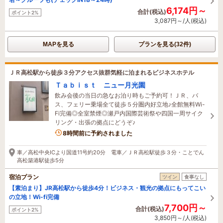
6,174円～
合計(税込)
ポイント2%
3,087円～/人(税込)
MAPを見る
プランを見る(32件)
ＪＲ高松駅から徒歩３分アクセス抜群気軽に泊まれるビジネスホテル
Ｔａｂｉｓｔ ニュー月光園
飲み会後の当日の急なお泊り時もご予約可！ＪＲ、バ
ス、フェリー乗場全て徒歩５分圏内好立地♪全館無料Wi-
Fi完備◎全室禁煙◎瀬戸内国際芸術祭や四国一周サイク
リング・出張の拠点にどうぞ♪
8時間前に予約されました
車／高松中央ICより国道11号約20分 電車／ＪＲ高松駅徒歩３分・ことでん
高松築港駅徒歩5分
宿泊プラン
ツイン
食事なし
【素泊まり】JR高松駅から徒歩4分！ビジネス・観光の拠点にもってこい
の立地！Wi-fi完備
7,700円～
合計(税込)
ポイント2%
3,850円～/人(税込)