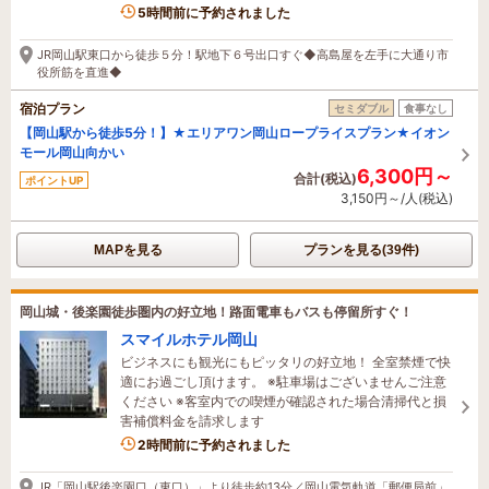
5時間前に予約されました
JR岡山駅東口から徒歩５分！駅地下６号出口すぐ◆高島屋を左手に大通り市
役所筋を直進◆
宿泊プラン
セミダブル
食事なし
【岡山駅から徒歩5分！】★エリアワン岡山ロープライスプラン★イオン
モール岡山向かい
6,300円～
合計(税込)
ポイントUP
3,150円～/人(税込)
MAPを見る
プランを見る(39件)
岡山城・後楽園徒歩圏内の好立地！路面電車もバスも停留所すぐ！
スマイルホテル岡山
ビジネスにも観光にもピッタリの好立地！ 全室禁煙で快
適にお過ごし頂けます。 ※駐車場はございませんご注意
ください ※客室内での喫煙が確認された場合清掃代と損
害補償料金を請求します
2時間前に予約されました
JR「岡山駅後楽園口（東口）」より徒歩約13分／岡山電気軌道「郵便局前」