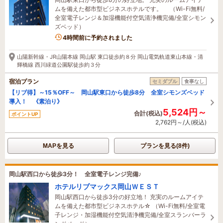
ムを備えた都市型ビジネスホテルです。 （Wi-Fi無料/
全室電子レンジ＆加湿機能付空気清浄機完備/全室シモン
ズベッド）
4時間前に予約されました
山陽新幹線・JR山陽本線 岡山駅 東口徒歩約８分 岡山電気軌道東山本線・清
輝橋線 西川緑道公園駅徒歩約３分
宿泊プラン
セミダブル
食事なし
【リブ得】～15％OFF～ 岡山駅東口から徒歩8分 全室シモンズベッド
導入！ 《素泊り》
5,524円～
合計(税込)
ポイントUP
2,762円～/人(税込)
MAPを見る
プランを見る(8件)
岡山駅西口から徒歩3分！ 全室電子レンジ完備♪
ホテルリブマックス岡山ＷＥＳＴ
岡山駅西口から徒歩3分の好立地！ 充実のルームアイテ
ムを備えた都市型ビジネスホテル☆ （Wi-Fi無料/全室電
子レンジ・加湿機能付空気清浄機完備/全室スランバーラ