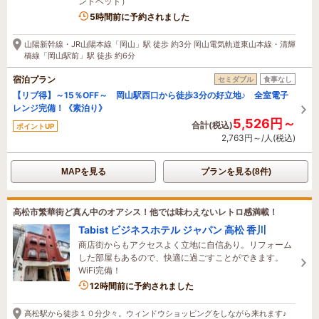
ンドベッド）
5時間前に予約されました
山陽新幹線・JR山陽本線「岡山」駅 徒歩 約3分 岡山電気軌道東山本線・清輝
橋線「岡山駅前」駅 徒歩 約6分
宿泊プラン
セミダブル
食事なし
【リブ得】～15％OFF～ 岡山駅西口から徒歩3分の好立地♪ 全室電子
レンジ完備！《素泊り》
5,526円～
合計(税込)
ポイントUP
2,763円～/人(税込)
MAPを見る
プランを見る(8件)
高松市繁華街ど真ん中のオアシス！他では味わえないレトロ感満載！
Tabist ビジネスホテル ジャパン 高松 香川
商店街からもアクセスよく立地に自信あり。リフォーム
した部屋もあるので、快適に過ごすことができます。
WiFi完備！
12時間前に予約されました
高松駅から徒歩１０分少々。ウィンドウショッピングをしながら来れます♪