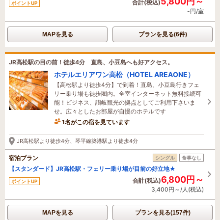
5,800円～
合計(税込)
ポイントUP
-円/室
MAPを見る
プランを見る(6件)
JR高松駅の目の前！徒歩4分 直島、小豆島へも好アクセス。
ホテルエリアワン高松（HOTEL AREAONE）
【高松駅より徒歩4分】で到着！直島、小豆島行きフェ
リー乗り場も徒歩圏内。全室インターネット無料接続可
能！ビジネス、讃岐観光の拠点としてご利用下さいま
せ。広々としたお部屋が自慢のホテルです
1名がこの宿を見ています
5時間前に予約されました
JR高松駅より徒歩4分、琴平線築港駅より徒歩4分
宿泊プラン
シングル
食事なし
【スタンダード】JR高松駅・フェリー乗り場が目前の好立地★
6,800円～
合計(税込)
ポイントUP
3,400円～/人(税込)
MAPを見る
プランを見る(157件)