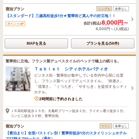
宿泊プラン
シングル
食事なし
【スタンダード】三越高松徒歩1分★繁華街ど真ん中の好立地！！
8,000円～
合計(税込)
ポイントUP
4,000円～/人(税込)
MAPを見る
プランを見る(56件)
繁華街に立地。フランス製デュベスタイルのベッドで極上の眠りを。
Ｔａｂｉｓｔ シティホテルパティオ
ビジネス街・繁華街が集中している市内中心部に位置
し、フランス製ベッドでデュベスタイル。「快適さ」
「清潔さ」「くつろぎ」「やすらぎ」を提供するシティ
ホテル。
2時間前に予約されました
ＪＲ高松駅徒歩１５分。丸亀町グリーン徒歩２分。ライオン通り徒歩１分。
コンビニ徒歩３０秒。繁華街側。
宿泊プラン
ツイン
食事なし
【素泊まり】全室バストイレ別！繁華街徒歩1分のスタイリッシュホテル
で12時までゆったり（通年）