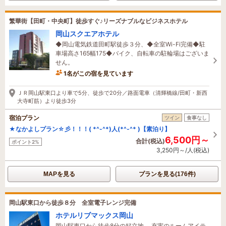
繁華街【田町・中央町】徒歩すぐ♪リーズナブルなビジネスホテル
岡山スクエアホテル
◆岡山電気鉄道田町駅徒歩３分、◆全室Wi-Fi完備◆駐
車場高さ165幅175◆バイク、自転車の駐輪場はございま
せん。
1名がこの宿を見ています
5時間前に予約されました
ＪＲ岡山駅東口より車で5分、徒歩で20分／路面電車（清輝橋線/田町・新西
大寺町筋）より徒歩3分
宿泊プラン
ツイン
食事なし
★なかよしプラン☆彡！！！( *^-^*)人(*^-^* )【素泊り】
6,500円～
合計(税込)
ポイント2%
3,250円～/人(税込)
MAPを見る
プランを見る(176件)
岡山駅東口から徒歩８分 全室電子レンジ完備
ホテルリブマックス岡山
岡山駅東口から徒歩8分の好立地。 充実のルームアイテ