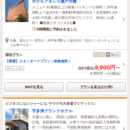
ホテルアネシス瀬戸大橋
メニュー30種類以上の朝食バイキングが無料！JR宇多
津駅より徒歩0分！無料駐車場約150台！全室無料LAN
＆Wi-Fi完備！香川県の中央でビジネス、観光にも便
利！ ■朝食クチコミ4.5点■
5時間前に予約されました
丸亀、坂出より一駅5分！JR宇多津駅より徒歩0分！坂出インターチェンジよ
りお車で５分！
宿泊プラン
ツイン
朝のみ
【禁煙】スタンダードプラン＜朝食無料＞
9,900円～
合計(税込)
ポイント2%
4,950円～/人(税込)
MAPを見る
プランを見る(111件)
ビジネスにもレジャーにも♪サウナ付大浴場でリラックス♪
宇多津グランドホテル
大通りに面し、周辺には観光・商業施設も多数の便利な
立地。全部屋Wifi完備。お車で7分の温浴施設入浴無料券
付（一部対象外有）。平面駐車場無料、館内には大浴