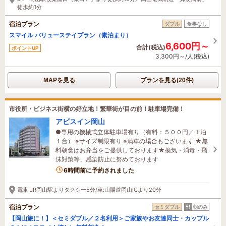
徒歩約1分
宿泊プラン
ダブル
食事なし
スマイル バリューステイプラン（素泊まり）
6,600円～
合計(税込)
ポイントUP
3,300円～/人(税込)
MAPを見る
プランを見る(20件)
市役所・ビジネス街横の好立地！繁華街が目の前！駐車場完備！
アビスイン岡山
●専用の機械式立体駐車場有り（有料：５００円／１泊
１台） ※サイズ制限有り ※満車の場合もございます ★無
料朝食はお弁当をご提供しております★換気・消毒・飛
沫対策等、感染防止に努めております
6時間前に予約されました
電車:JR岡山駅よりタクシー5分/車:山陽道岡山ICより20分
宿泊プラン
セミダブル
朝のみ
【岡山旅に！】＜セミダブル／２名利用＞ご家族やお友達同士・カップル