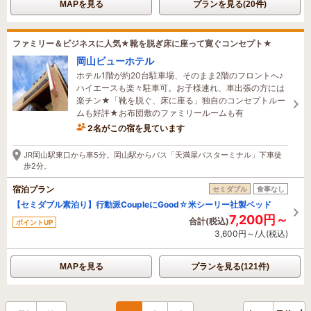
MAPを見る
プランを見る(20件)
ファミリー＆ビジネスに人気★靴を脱ぎ床に座って寛ぐコンセプト★
岡山ビューホテル
ホテル1階が約20台駐車場、そのまま2階のフロントへ♪
ハイエースも楽々駐車可。お子様連れ、車出張の方には
楽チン★「靴を脱ぐ、床に座る」独自のコンセプトルー
ムも好評★お布団敷のファミリールームも有
2名がこの宿を見ています
たった今予約されました
JR岡山駅東口から車5分。岡山駅からバス「天満屋バスターミナル」下車徒
歩2分。
宿泊プラン
セミダブル
食事なし
【セミダブル素泊り】行動派CoupleにGood☆米シーリー社製ベッド
7,200円～
合計(税込)
ポイントUP
3,600円～/人(税込)
MAPを見る
プランを見る(121件)