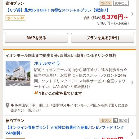
宿泊プラン
ツイン
食事なし
【リブ得】最大15％OFF！お得なスペシャルプラン【素泊り】
6,376円～
合計(税込)
ポイントUP
3,188円～/人(税込)
MAPを見る
プランを見る(19件)
イオンモール岡山まで徒歩５分♪西川沿い♪朝食パン&ドリンク無料
ホテルマイラ
駅前のイオンモール岡山から県庁通りに進み徒歩５分☆
観光や街遊び、お買物に人気のスポット♪フロント24時
間、ソフトドリンク・アイス無料サービス♪全室シャワ
ートイレ、LAN＆Wi-Fi接続無料♪
1名がこの宿を見ています
14時間前に予約されました
◆JR岡山駅下車、東口より徒歩10分◆イオンモール岡山から県庁通りに進み
徒歩５分、西川沿い
宿泊プラン
ダブル
朝のみ
【オンライン専用プラン】☆女性に特典付☆朝食パン&ソフトドリンク
24h無料♪