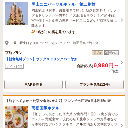
岡山ユニバーサルホテル 第二別館
岡山駅よりお車、路面電車で約5分 朝夕食無料！（サラ
ダ＆ドリンクバー無料）／大浴場＆サウナ！／Wi-Fi全
室完備！ ※お食事の無料サービスはＧＷなど特別な日は
除きます。
1名がこの宿を見ています
31分前に予約されました
JR岡山駅東口より車で５分、徒歩で１５分、路面電車で約５分
宿泊プラン
ダブル
朝のみ
【朝食無料プラン】サラダ＆ドリンクバー付き
6,980円～
合計(税込)
ポイント2%
-円/室
MAPを見る
プランを見る(12件)
【泊まってよかった宿夕食1位★4.7】フレンチの巨匠×日本料理の匠
高松国際ホテル
【泊まって良かった宿大賞 夕食部門１位】～食が奏でる
ホテル～黄綬褒章・現代の名工受章シェフのお手頃なが
ら本格的なフレンチフルコース◆実演ありの朝食ブッフ