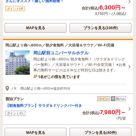
さんにオススメ！嬉しい無料朝食！
6,300円～
合計(税込)
ポイントUP
3,150円～/人(税込)
MAPを見る
プランを見る(106件)
岡山駅より南へ600ｍ／朝夕食無料 ／大浴場＆サウナ／Wi-Fi完備
岡山駅前ユニバーサルホテル
岡山駅より南へ600ｍ 朝夕食無料！（サラダ＆ドリンク
バー無料）／大浴場＆サウナ！／Wi-Fi全室完備！ ※お食
事の無料サービスはＧＷなど特別な日は除きます。
1名がこの宿を見ています
4時間前に予約されました
ＪＲ 岡山駅より南へ600ｍ徒歩約10分
宿泊プラン
ツイン
朝のみ
【朝食無料プラン】サラダ＆ドリンクバー付き
7,980円～
合計(税込)
ポイント2%
-円/室
MAPを見る
プランを見る(40件)