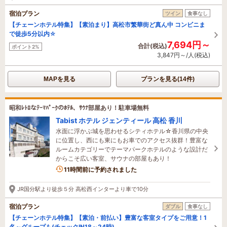
宿泊プラン
ツイン
食事なし
【チェーンホテル特集】【素泊まり】高松市繁華街ど真ん中 コンビニま
で徒歩5分以内☆
7,694円～
合計(税込)
ポイント2%
3,847円～/人(税込)
MAPを見る
プランを見る(14件)
昭和ﾚﾄﾛなﾃｰﾏﾊﾟｰｸのﾎﾃﾙ、ｻｳﾅ部屋あり！駐車場無料
Tabist ホテル ジェンティール 高松 香川
水面に浮かぶ城を思わせるシティホテル☆香川県の中央
に位置し、西にも東にもお車でのアクセス抜群！豊富な
ルームカテゴリーでテーマパークホテルのような設計だ
からこそ広い客室、サウナの部屋もあり！
11時間前に予約されました
JR国分駅より徒歩５分 高松西インターより車で10分
宿泊プラン
ダブル
食事なし
【チェーンホテル特集】【素泊・前払い】豊富な客室タイプをご用意！1
名～グループも(チェックIN18～24時)