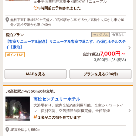
ェ◆平面無料駐車場◆別館客室リニューアル
3時間前に予約されました
無料平面駐車場120台完備／JR高松駅から車で15分／高松中央ICから車で10
分／高松空港から車で40分
宿泊プラン
セミダブル
食事なし
【客室リニューアル記念】リニューアル客室で過ごす、心弾むホテルステ
イ【素泊】
7,000円～
合計(税込)
ポイントUP
3,500円～/人(税込)
MAPを見る
プランを見る(294件)
JR高松駅から550mの好立地。
高松センチュリーホテル
大浴場有り。館内全域Wifi利用可能。全室シャワートイ
レ、個別空調、空気清浄加湿機完備。全館禁煙
2名がこの宿を見ています
3時間前に予約されました
JR高松駅より550m