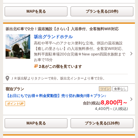
MAPを見る
プランを見る(10件)
坂出北IC車で2分！温浴施設【さらい】入浴券付、全客無料Wifi対応
坂出グランドホテル
高松や琴平へのアクセス便利な立地。併設の温浴施設
【癒しの里さらい】の入浴無料券付。全客室Wifi対応、
無料平面駐車場200台完備☆New open四国水族館まで
お車で15分
2名がこの宿を見ています
2時間前に予約されました
ＪＲ坂出駅よりタクシーで8分。坂出北インターより車で2分。
宿泊プラン
ツイン
食事なし
【お日にちでお得☆料金変動型】売り切れ御免!!得々プラン♪
8,800円～
合計(税込)
ポイントUP
4,400円～/人(税込)
MAPを見る
プランを見る(126件)