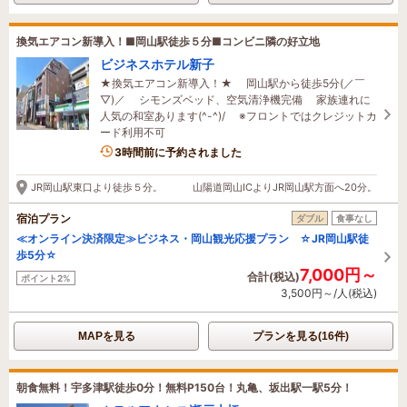
換気エアコン新導入！■岡山駅徒歩５分■コンビニ隣の好立地
ビジネスホテル新子
★換気エアコン新導入！★ 岡山駅から徒歩5分(／￣
▽)／ シモンズベッド、空気清浄機完備 家族連れに
人気の和室あります(^-^)/ ※フロントではクレジットカ
ード利用不可
3時間前に予約されました
JR岡山駅東口より徒歩５分。 山陽道岡山ICよりJR岡山駅方面へ20分。
宿泊プラン
ダブル
食事なし
≪オンライン決済限定≫ビジネス・岡山観光応援プラン ☆JR岡山駅徒
歩5分☆
7,000円～
合計(税込)
ポイント2%
3,500円～/人(税込)
MAPを見る
プランを見る(16件)
朝食無料！宇多津駅徒歩0分！無料P150台！丸亀、坂出駅一駅5分！