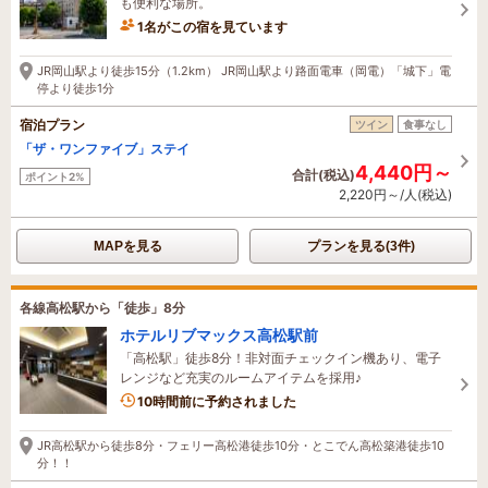
も便利な場所。
1名がこの宿を見ています
2時間前に予約されました
JR岡山駅より徒歩15分（1.2km） JR岡山駅より路面電車（岡電）「城下」電
停より徒歩1分
宿泊プラン
ツイン
食事なし
「ザ・ワンファイブ」ステイ
4,440円～
合計(税込)
ポイント2%
2,220円～/人(税込)
MAPを見る
プランを見る(3件)
各線高松駅から「徒歩」8分
ホテルリブマックス高松駅前
「高松駅」徒歩8分！非対面チェックイン機あり、電子
レンジなど充実のルームアイテムを採用♪
10時間前に予約されました
JR高松駅から徒歩8分・フェリー高松港徒歩10分・とこでん高松築港徒歩10
分！！