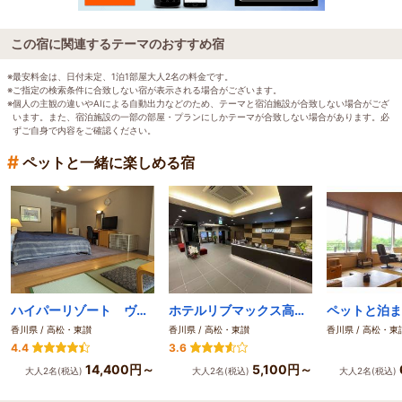
この宿に関連するテーマのおすすめ宿
※最安料金は、日付未定、1泊1部屋大人2名の料金です。
※ご指定の検索条件に合致しない宿が表示される場合がございます。
※個人の主観の違いやAIによる自動出力などのため、テーマと宿泊施設が合致しない場合がござ
います。また、宿泊施設の一部の部屋・プランにしかテーマが合致しない場合があります。必
ずご自身で内容をご確認ください。
#
ペットと一緒に楽しめる宿
ハイパーリゾート ヴィラ塩江
ホテルリブマックス高松駅前
香川県 / 高松・東讃
香川県 / 高松・東讃
香川県 / 高松・東
4.4
3.6
14,400円～
5,100円～
大人2名(税込)
大人2名(税込)
大人2名(税込)