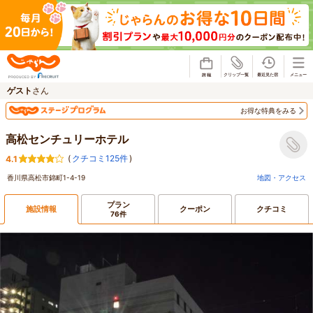
じゃらん
ゲスト
さん
お得な特典をみる
高松センチュリーホテル
(
クチコミ125件
)
4.1
香川県高松市錦町1-4-19
地図・アクセス
プラン
施設情報
クーポン
クチコミ
76件