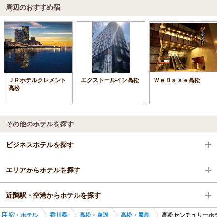
周辺のおすすめ宿
ＪＲホテルクレメント
エクストールイン高松
ＷｅＢａｓｅ高松
高松
その他のホテルを探す
ビジネスホテルを探す
エリアからホテルを探す
香川県
近隣駅・空港からホテルを探す
高松・東讃
香川県
宿・ホテル
香川県
高松・東讃
高松・屋島
高松センチュリーホ