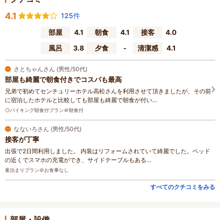
4.1
125件
部屋
4.1
朝食
4.1
接客
4.0
風呂
3.8
夕食
-
清潔感
4.1
さとちゃんさん (男性/50代)
部屋も綺麗で朝食付きでコスパも最高
兄弟で初めてセンチュリーホテル高松さんを利用させて頂きましたが、その前
に宿泊したホテルと比較しても部屋も綺麗で朝食が付い…
◎バイキング朝食付プラン＠朝食付
なないろさん (男性/50代)
接客が丁寧
出張で2日間利用しました。 内装はリフォームされていて綺麗でした。ベッド
の近くでスマホの充電ができ、サイドテーブルもある…
素泊まりプラン＠お食事なし
すべてのクチコミをみる
部屋・設備