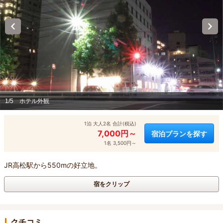
1/5
ホテル外観
1泊 大人2名 合計(税込)
7,000円～
宿泊プランを探す
1名 3,500円～
JR高松駅から550mの好立地。
宿をクリップ
クチコミ