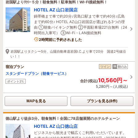
岩国駅よりﾀｸｼｰ５分！朝食無料！駐車無料！WI-FI接続無料！
HOTEL AZ 山口岩国店
錦帯橋まで車で約20分♪宮島口駅まで車で約40分♪広島
まで約60分♪ HOTEL AZ山口岩国店が選ばれる3つの理
由 ①朝食バイキング無料 ②平面駐車場221台無料（24
時間出入庫可） ③Wi-Fi・LAN接続無料
2時間前に予約されました
岩国駅よりタクシー5分、山陽自動車道岩国I.C.より車で20分 国道2号線沿
い！！
宿泊プラン
ツイン
朝のみ
スタンダードプラン（朝食サービス）
10,560円～
合計(税込)
ポイント2%
5,280円～/人(税込)
MAPを見る
プランを見る(8件)
徳山駅より徒歩3分。朝食無料！全国に78店舗展開のホテルチェーン
HOTEL AZ 山口徳山店
ビジネスから観光まで幅広くご利用いただいています。