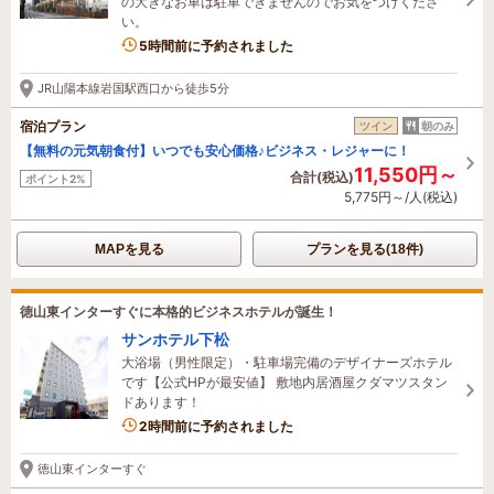
の大きなお車は駐車できませんのでお気をつけくださ
い。
5時間前に予約されました
JR山陽本線岩国駅西口から徒歩5分
宿泊プラン
ツイン
朝のみ
【無料の元気朝食付】いつでも安心価格♪ビジネス・レジャーに！
11,550円～
合計(税込)
ポイント2%
5,775円～/人(税込)
MAPを見る
プランを見る(18件)
徳山東インターすぐに本格的ビジネスホテルが誕生！
サンホテル下松
大浴場（男性限定）・駐車場完備のデザイナーズホテル
です【公式HPが最安値】 敷地内居酒屋クダマツスタン
ドあります！
2時間前に予約されました
徳山東インターすぐ