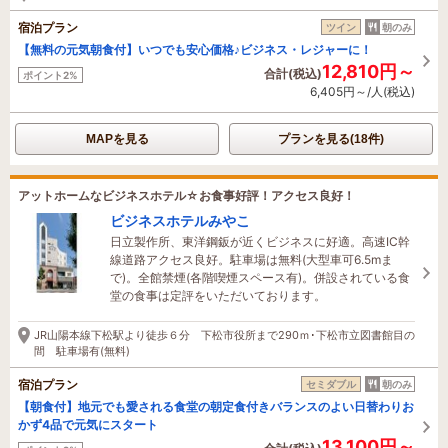
宿泊プラン
ツイン
朝のみ
【無料の元気朝食付】いつでも安心価格♪ビジネス・レジャーに！
12,810円～
合計(税込)
ポイント2%
6,405円～/人(税込)
MAPを見る
プランを見る(18件)
アットホームなビジネスホテル☆お食事好評！アクセス良好！
ビジネスホテルみやこ
日立製作所、東洋鋼鈑が近くビジネスに好適。高速IC幹
線道路アクセス良好。駐車場は無料(大型車可6.5mま
で)。全館禁煙(各階喫煙スペース有)。併設されている食
堂の食事は定評をいただいております。
JR山陽本線下松駅より徒歩６分 下松市役所まで290ｍ･下松市立図書館目の
間 駐車場有(無料)
宿泊プラン
セミダブル
朝のみ
【朝食付】地元でも愛される食堂の朝定食付きバランスのよい日替わりお
かず4品で元気にスタート
13,100円～