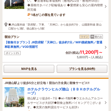
い。 ◆普通車駐車場無料（敷地内22台・敷地外54台）
◆屋根付きバイク駐輪場あり ◆愛煙家も安心の屋内喫煙
所完備
1名がこの宿を見ています
6時間前に予約されました
■JR山陽本線「防府駅」下車、「天神口」から徒歩約7分 、山陽新幹線 新山
口駅から3駅、徳山駅から5駅
宿泊プラン
ツイン
朝のみ
【朝食付きプラン】JR防府駅「天神口」徒歩約7分／WiFi接続無料／普通
車駐車無料／VOD視聴可
11,200円～
合計(税込)
ポイント2%
5,600円～/人(税込)
MAPを見る
プランを見る(66件)
JR徳山駅より徒歩5分と好立地！宿泊の方全員に朝食サービス!!
ホテルクラウンヒルズ徳山（ＢＢＨホテルグル
ープ）
徳山駅より徒歩6～7分 ●wi-fi無料●ウエルカムアルコー
ルサービスが大好評●朝食は無料バイキングでございま
す。●充実の無料貸出サービスも好評♪