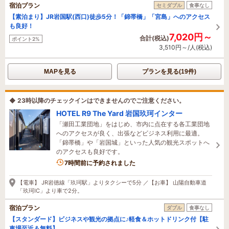
宿泊プラン
セミダブル
食事なし
【素泊まり】JR岩国駅(西口)徒歩5分！「錦帯橋」「宮島」へのアクセス
も良好！
7,020円～
合計(税込)
ポイント2%
3,510円～/人(税込)
MAPを見る
プランを見る(19件)
◆ 23時以降のチェックインはできませんのでご注意ください。
HOTEL R9 The Yard 岩国玖珂インター
「瀬田工業団地」をはじめ、市内に点在する各工業団地
へのアクセスが良く、出張などビジネス利用に最適。
「錦帯橋」や「岩国城」といった人気の観光スポットへ
のアクセスも良好です。
7時間前に予約されました
【電車】 JR岩徳線「玖珂駅」よりタクシーで5分 ／【お車】 山陽自動車道
「玖珂IC」より車で2分。
宿泊プラン
ダブル
食事なし
【スタンダード】ビジネスや観光の拠点に♪軽食＆ホットドリンク付【駐
車場至近＆無料】