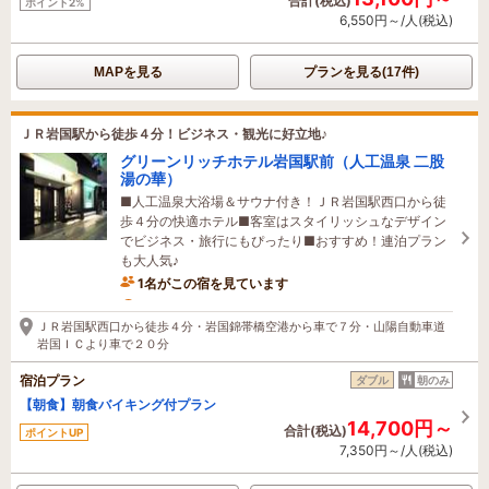
合計(税込)
ポイント2%
6,550円～/人(税込)
MAPを見る
プランを見る(17件)
ＪＲ岩国駅から徒歩４分！ビジネス・観光に好立地♪
グリーンリッチホテル岩国駅前（人工温泉 二股
湯の華）
■人工温泉大浴場＆サウナ付き！ＪＲ岩国駅西口から徒
歩４分の快適ホテル■客室はスタイリッシュなデザイン
でビジネス・旅行にもぴったり■おすすめ！連泊プラン
も大人気♪
1名がこの宿を見ています
10時間前に予約されました
ＪＲ岩国駅西口から徒歩４分・岩国錦帯橋空港から車で７分・山陽自動車道
岩国ＩＣより車で２０分
宿泊プラン
ダブル
朝のみ
【朝食】朝食バイキング付プラン
14,700円～
合計(税込)
ポイントUP
7,350円～/人(税込)