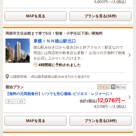
5,900円～/人(税込)
MAPを見る
プランを見る(36件)
周南市文化会館まで車で5分！朝食・小学生以下添い寝無料
東横ＩＮＮ徳山駅北口
徳山駅みゆき口から徒歩2分と好アクセス！駅近なので
周辺には商店街や飲食店も多数！ お泊りの方無料で朝食
をお召し上がりいただけます。
4時間前に予約されました
山陽新幹線・JR山陽本線徳山駅みゆき口から徒歩2分
宿泊プラン
ツイン
朝のみ
【無料の元気朝食付】いつでも安心価格♪ビジネス・レジャーに！
12,076円～
合計(税込)
ポイント2%
6,038円～/人(税込)
MAPを見る
プランを見る(18件)