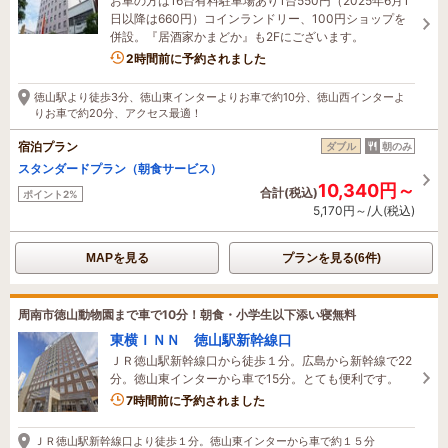
お車の方は16台有料駐車場あり1台550円（2025年6月1
日以降は660円）コインランドリー、100円ショップを
併設。『居酒家かまどか』も2Fにございます。
2時間前に予約されました
徳山駅より徒歩3分、徳山東インターよりお車で約10分、徳山西インターよ
りお車で約20分、アクセス最適！
宿泊プラン
ダブル
朝のみ
スタンダードプラン（朝食サービス）
10,340円～
合計(税込)
ポイント2%
5,170円～/人(税込)
MAPを見る
プランを見る(6件)
周南市徳山動物園まで車で10分！朝食・小学生以下添い寝無料
東横ＩＮＮ 徳山駅新幹線口
ＪＲ徳山駅新幹線口から徒歩１分。広島から新幹線で22
分。徳山東インターから車で15分。とても便利です。
7時間前に予約されました
ＪＲ徳山駅新幹線口より徒歩１分。徳山東インターから車で約１５分