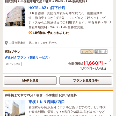
朝食無料★平面駐車場で楽々駐車★Wi-Fi・LAN接続無料★
HOTEL AZ 山口下松店
ＪＲ岩徳線 周防花岡駅から車で約7分。 山陽自動車
道 徳山東ＩＣから約7分。 シングルと２段ベッドでビ
ジネスからご家族様までご利用できます。 朝食無料・平
面駐車場無料・Wi-Fi・LAN全客室完備。
6時間前に予約されました
山陽自動車道 徳山東ＩＣから約7分。
宿泊プラン
シングル
朝・夕
夕食付きプラン（朝食サービス）
11,660円～
合計(税込)
ポイント2%
5,830円～/人(税込)
MAPを見る
プランを見る(2件)
錦帯橋まで車で13分！朝食・小学生以下添い寝無料
東横ＩＮＮ岩国駅西口
岩国駅から徒歩五分にホテルはありますので、ビジネス
や観光利用に最適です♪ ※当店立体駐車場は3ﾅﾝﾊﾞｰなど