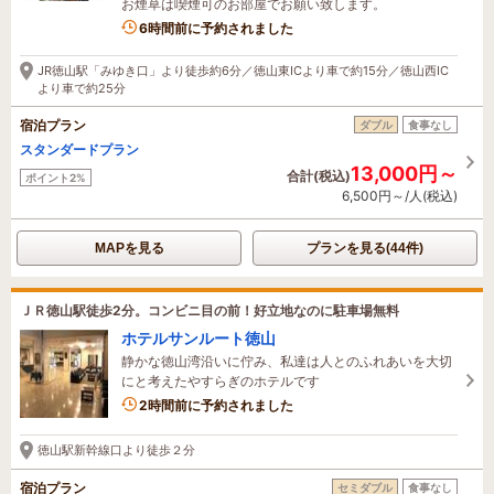
お煙草は喫煙可のお部屋でお願い致します。
6時間前に予約されました
JR徳山駅「みゆき口」より徒歩約6分／徳山東ICより車で約15分／徳山西IC
より車で約25分
宿泊プラン
ダブル
食事なし
スタンダードプラン
13,000円～
合計(税込)
ポイント2%
6,500円～/人(税込)
MAPを見る
プランを見る(44件)
ＪＲ徳山駅徒歩2分。コンビニ目の前！好立地なのに駐車場無料
ホテルサンルート徳山
静かな徳山湾沿いに佇み、私達は人とのふれあいを大切
にと考えたやすらぎのホテルです
2時間前に予約されました
徳山駅新幹線口より徒歩２分
宿泊プラン
セミダブル
食事なし