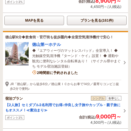
8,900円～
合計(税込)
ポイント2%
4,450円～/人(税込)
MAPを見る
プランを見る(161件)
徳山駅6分◆飲食街・官庁街も徒歩圏内◆全室空気清浄機付で安心！
徳山第一ホテル
◆『エアウィーヴのマットレスパッド』全室導入！ ◆
光触媒空気清浄機『ターンド・ケイ』設置！ ◆ 通勤や
観光に便利なレンタル自転車あり！ （サイクル県やまぐ
ち モデル宿泊施設登録）
2時間前に予約されました
JR「徳山駅」から徒歩6分／徳山東ＩＣからお車で14分／最寄りコンビニ徒
歩2分で便利♪
宿泊プラン
シングル
食事なし
【2人旅】セミダブル2名利用でお得♪仲良し女子旅やカップル・親子旅に
もオススメ！≪素泊まり≫
9,000円～
合計(税込)
ポイント2%
4,500円～/人(税込)