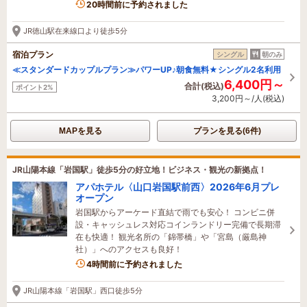
20時間前に予約されました
JR徳山駅在来線口より徒歩5分
宿泊プラン
シングル
朝のみ
≪スタンダードカップルプラン≫パワーUP♪朝食無料★シングル2名利用
6,400円～
合計(税込)
ポイント2%
3,200円～/人(税込)
MAPを見る
プランを見る(6件)
JR山陽本線「岩国駅」徒歩5分の好立地！ビジネス・観光の新拠点！
アパホテル〈山口岩国駅前西〉2026年6月プレ
オープン
岩国駅からアーケード直結で雨でも安心！ コンビニ併
設・キャッシュレス対応コインランドリー完備で長期滞
在も快適！ 観光名所の「錦帯橋」や「宮島（厳島神
社）」へのアクセスも良好！
4時間前に予約されました
JR山陽本線「岩国駅」西口徒歩5分