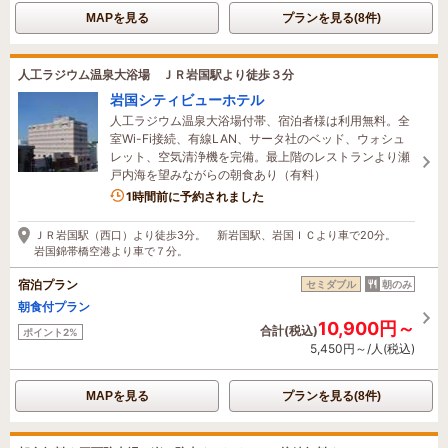
MAPを見る
プランを見る(8件)
人工ラジウム温泉大浴場 ＪＲ岩国駅より徒歩３分
岩国シティビューホテル
人工ラジウム温泉大浴場付帯、宿泊者様は利用無料。全
室Wi-Fi接続、有線LAN、サータ社のベッド、ウォシュ
レット、空気清浄機を完備。最上階のレストランより瀬
戸内海を望みながらの朝食あり（有料）
1時間前に予約されました
ＪＲ岩国駅（西口）より徒歩3分。 新岩国駅、岩国ＩＣより車で20分。
岩国錦帯橋空港より車で７分。
宿泊プラン
セミダブル
朝のみ
朝食付プラン
10,900円～
合計(税込)
ポイント2%
5,450円～/人(税込)
MAPを見る
プランを見る(8件)