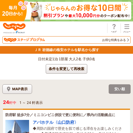
じゃらん
お得な特典をみる
ＪＲ 岩徳線の格安ホテルを駅名から探す
日付未定1泊 1部屋 大人2名 子供0名
条件を変更して再検索
MAP表示
安い順
24
軒中
1
～
24
軒表示
防府駅 徒歩7分／ミニコンビニ併設で更に便利に／県内の活動拠点に
アパホテル〈山口防府〉
◆周防の国府で歴史を肌で感じる滞在をお楽しみくださ