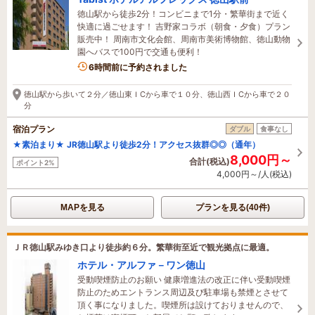
徳山駅から徒歩2分！コンビニまで1分・繁華街まで近く
快適に過ごせます！ 吉野家コラボ（朝食・夕食）プラン
販売中！ 周南市文化会館、周南市美術博物館、徳山動物
園へバスで100円で交通も便利！
6時間前に予約されました
徳山駅から歩いて２分／徳山東ＩCから車で１０分、徳山西ＩCから車で２０
分
宿泊プラン
ダブル
食事なし
★素泊まり★ JR徳山駅より徒歩2分！アクセス抜群◎◎（通年）
8,000円～
合計(税込)
ポイント2%
4,000円～/人(税込)
MAPを見る
プランを見る(40件)
ＪＲ徳山駅みゆき口より徒歩約６分。繁華街至近で観光拠点に最適。
ホテル・アルファ－ワン徳山
受動喫煙防止のお願い 健康増進法の改正に伴い受動喫煙
防止のためエントランス周辺及び駐車場も禁煙とさせて
頂く事になりました。喫煙所は設けておりませんので、