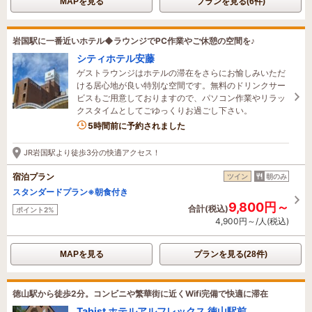
MAPを見る
プランを見る(6件)
岩国駅に一番近いホテル◆ラウンジでPC作業やご休憩の空間を♪
シティホテル安藤
ゲストラウンジはホテルの滞在をさらにお愉しみいただ
ける居心地が良い特別な空間です。無料のドリンクサー
ビスもご用意しておりますので、パソコン作業やリラッ
クスタイムとしてごゆっくりお過ごし下さい。
5時間前に予約されました
JR岩国駅より徒歩3分の快適アクセス！
宿泊プラン
ツイン
朝のみ
スタンダードプラン※朝食付き
9,800円～
合計(税込)
ポイント2%
4,900円～/人(税込)
MAPを見る
プランを見る(28件)
徳山駅から徒歩2分。コンビニや繁華街に近くWifi完備で快適に滞在
Tabist ホテルアルフレックス 徳山駅前