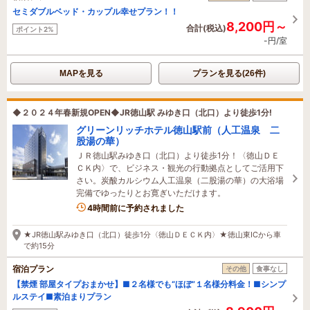
セミダブルベッド・カップル幸せプラン！！
8,200円～
合計(税込)
ポイント2%
-円/室
MAPを見る
プランを見る(26件)
◆２０２４年春新規OPEN◆JR徳山駅 みゆき口（北口）より徒歩1分!
グリーンリッチホテル徳山駅前（人工温泉 二
股湯の華）
ＪＲ徳山駅みゆき口（北口）より徒歩1分！〈徳山ＤＥ
ＣＫ内〉で、ビジネス・観光の行動拠点としてご活用下
さい。炭酸カルシウム人工温泉（二股湯の華）の大浴場
完備でゆったりとお寛ぎいただけます。
4時間前に予約されました
★JR徳山駅みゆき口（北口）徒歩1分〈徳山ＤＥＣＫ内〉★徳山東ICから車
で約15分
宿泊プラン
その他
食事なし
【禁煙 部屋タイプおまかせ】■２名様でも“ほぼ”１名様分料金！■シンプ
ルステイ■素泊まりプラン