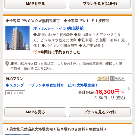
MAPを見る
プランを見る(119件)
◆全客室でＷＯＷＯＷ無料視聴可 ◆全客室でＷｉ-Ｆｉ接続可
ホテルルートイン徳山駅前
◆JR徳山駅から徒歩3分 ◆徳山港からのアクセスも良
く、ビジネスや観光に便利 ◆駐車場（先着順・有料）完
備！ ◆バイキング朝食無料 ◆大浴場完備！
3時間前に予約されました
JR徳山駅みゆき口（在来線口）より徒歩5分。山陽自動車道徳山東ICより車
で15分、徳山西ICより20分。
宿泊プラン
ツイン
朝のみ
◆スタンダードプラン◆朝食無料サービス♪大浴場完備！
16,300円～
合計(税込)
ポイント2%
8,150円～/人(税込)
MAPを見る
プランを見る(22件)
★男女別天然温泉大浴場完備★駐車場193台無料★朝食無料★