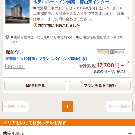
ホテルルートイン周南－徳山東インター－
■大浴場工事のお知らせ 2026年8月8日(土)～9日(日) ※
工事期間中は大浴場を男女入替制で営業致します。 詳細
はホテルまでお問い合わせください。
7時間前に予約されました
◆山陽自動車道 徳山東ICより車で約5分 ◆山陽新幹線 徳山駅より車で約
15分
宿泊プラン
ツイン
朝のみ
早期割引＜10日前＞プラン【バイキング朝食付き】
17,700円～
合計(税込)
ポイント2%
8,850円～/人(税込)
MAPを見る
プランを見る(46件)
1
|< 最初
< 前へ
次へ >
最後 >|
エリアを広げて格安ホテルを探す
格安ホテル