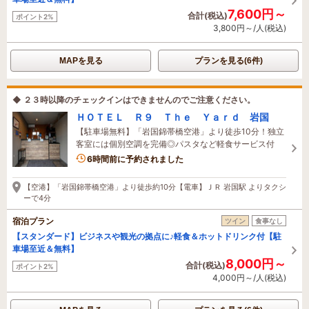
7,600円～
合計(税込)
ポイント2%
3,800円～/人(税込)
MAPを見る
プランを見る(6件)
◆ ２３時以降のチェックインはできませんのでご注意ください。
ＨＯＴＥＬ Ｒ９ Ｔｈｅ Ｙａｒｄ 岩国
【駐車場無料】「岩国錦帯橋空港」より徒歩10分！独立
客室には個別空調を完備◎パスタなど軽食サービス付
6時間前に予約されました
【空港】「岩国錦帯橋空港」より徒歩約10分【電車】ＪＲ 岩国駅 よりタクシ
ーで4分
宿泊プラン
ツイン
食事なし
【スタンダード】ビジネスや観光の拠点に♪軽食＆ホットドリンク付【駐
車場至近＆無料】
8,000円～
合計(税込)
ポイント2%
4,000円～/人(税込)