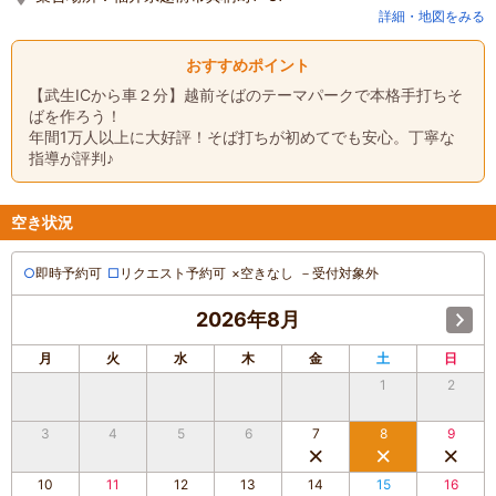
詳細・地図をみる
おすすめポイント
【武生ICから車２分】越前そばのテーマパークで本格手打ちそ
ばを作ろう！
年間1万人以上に大好評！そば打ちが初めてでも安心。丁寧な
指導が評判♪
空き状況
○
即時予約可
□
リクエスト予約可
×
空きなし
－
受付対象外
2026年8月
月
火
水
木
金
土
日
1
2
3
4
5
6
7
8
9
10
11
12
13
14
15
16