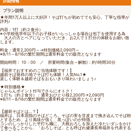
詳細情報
プラン説明
★年間1万人以上に大好評！そば打ちが初めてでも安心。丁寧な指導が
評判♪
内容：1打（約２食分）
※小学校低学年以下のお子様がいらっしゃる場合は包丁を使用する為
大人の方とペアになっていただき、お2人で１打分の体験をお願い致
します。
料金：通常2,200円～→特別価格2,090円～
※8/11～8/16の繁忙期間は通常料金での販売となります
開始時間： 10：00 ／ 所要時間(集合～解散)：約1時間30分
【福井でおすすめのご当地体験です！】
越前そば発祥の地でそば打ち体験！人気No.1★
楽しく体験＆越前そばをおもいきり味わいましょう♪
★特別価格★
じゃらんポイント付与でさらにオトク！
１打ち（約２食分）：通常おひとり様2,200円→2,090円
※8/11～8/16の繁忙期間は通常料金での販売となります
【越前そばとは…？】
福井は、日本屈指のそばどころ。そばの実を甘皮まで挽き込んでそば粉
とするため、より風味が強く、黒っぽいのが特徴。
コシのしっかりした平打ち麺に、大根おろしを加えた冷たいダシをかけ
て食べることから、「おろしそば」とも呼ばれ健康長寿福井を代表する