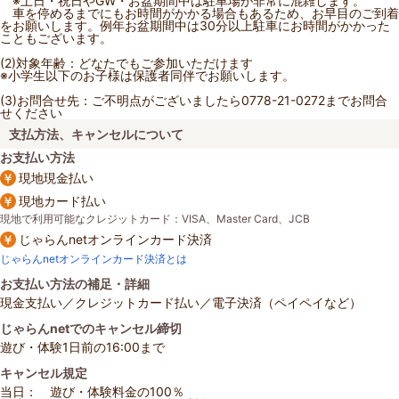
※土日・祝日やGW・お盆期間中は駐車場が非常に混雑します。
車を停めるまでにもお時間がかかる場合もあるため、お早目のご到着
をお願いします。例年お盆期間中は30分以上駐車にお時間がかかった
こともございます。
(2)対象年齢：どなたでもご参加いただけます
※小学生以下のお子様は保護者同伴でお願いします。
(3)お問合せ先：ご不明点がございましたら0778-21-0272までお問合
せください
支払方法、キャンセルについて
お支払い方法
現地現金払い
現地カード払い
現地で利用可能なクレジットカード：VISA、Master Card、JCB
じゃらんnetオンラインカード決済
じゃらんnetオンラインカード決済とは
お支払い方法の補足・詳細
現金支払い／クレジットカード払い／電子決済（ペイペイなど）
じゃらんnetでのキャンセル締切
遊び・体験1日前の16:00まで
キャンセル規定
当日： 遊び・体験料金の100％