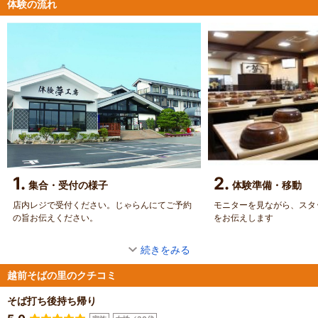
体験の流れ
1.
2.
集合・受付の様子
体験準備・移動
店内レジで受付ください。じゃらんにてご予約
モニターを見ながら、スタ
の旨お伝えください。
をお伝えします
続きをみる
越前そばの里のクチコミ
そば打ち後持ち帰り