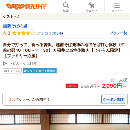
検索
行きたい
メニュー
ゲスト
さん
越前そばの里
4.2
プラン一覧
(
クチコミ308件
)
自分で打って、食べる贅沢。越前そば発祥の地でそば打ち体験《午
前の部 10：00～11：30》★福井ご当地体験★【じゃらん限定】
【ファミリー応援】
うどん・そば打ち
ポイント2％
オンラインカード決済可
お１人様
2,090円～
2,200
円～
5％OFF
お得なクーポン配布中！
クーポンGET