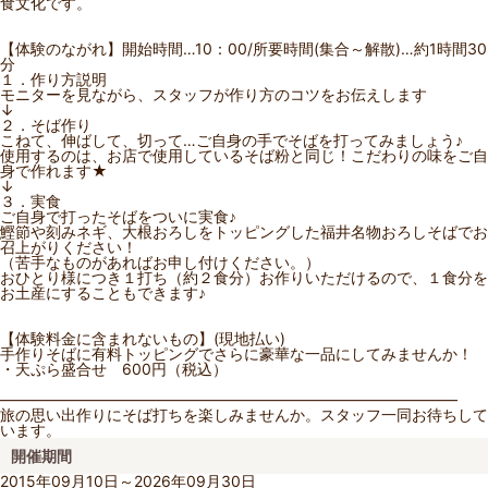
食文化です。
【体験のながれ】開始時間…10：00/所要時間(集合～解散)…約1時間30
分
１．作り方説明
モニターを見ながら、スタッフが作り方のコツをお伝えします
↓
２．そば作り
こねて、伸ばして、切って…ご自身の手でそばを打ってみましょう♪
使用するのは、お店で使用しているそば粉と同じ！こだわりの味をご自
身で作れます★
↓
３．実食
ご自身で打ったそばをついに実食♪
鰹節や刻みネギ、大根おろしをトッピングした福井名物おろしそばでお
召上がりください！
（苦手なものがあればお申し付けください。）
おひとり様につき１打ち（約２食分）お作りいただけるので、１食分を
お土産にすることもできます♪
【体験料金に含まれないもの】(現地払い)
手作りそばに有料トッピングでさらに豪華な一品にしてみませんか！
・天ぷら盛合せ 600円（税込）
――――――――――――――――――――――――――――――
旅の思い出作りにそば打ちを楽しみませんか。スタッフ一同お待ちして
います。
開催期間
2015年09月10日～2026年09月30日