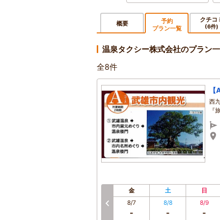
クチコ
予約
概要
(6件)
プラン一覧
温泉タクシー株式会社のプラン一
全
8
件
【
西
『
金
土
日
8/7
8/8
8/9
-
-
-