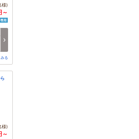
様)
円～
済専用
日
月
火
水
木
金
8/16
8/17
8/18
8/19
8/20
8/21
□
□
□
□
□
□
とみる
から
様)
0円～