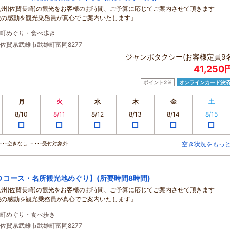
九州(佐賀長崎)の観光をお客様のお時間、ご予算に応じてご案内させて頂きます
旅の感動を観光乗務員が真心でご案内いたします』
町めぐり・食べ歩き
佐賀県武雄市武雄町富岡8277
ジャンボタクシー(お客様定員9名
41,25
ポイント2％
オンラインカード決
月
火
水
木
金
土
8/10
8/11
8/12
8/13
8/14
8/15
□
□
□
□
□
□
･･空きなし －･･･受付対象外
空き状況をもっ
Ｄコース・名所観光地めぐり】(所要時間8時間)
九州(佐賀長崎)の観光をお客様のお時間、ご予算に応じてご案内させて頂きます
旅の感動を観光乗務員が真心でご案内いたします』
町めぐり・食べ歩き
佐賀県武雄市武雄町富岡8277