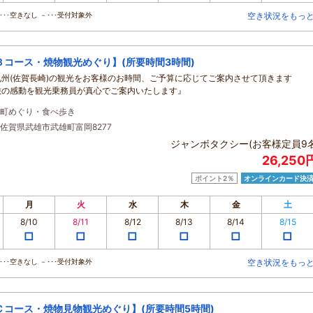
･･空きなし －･･･受付対象外
空き状況をもっ
Ｂコース・焼物観光めぐり】(所要時間3時間)
九州(佐賀長崎)の観光をお客様のお時間、ご予算に応じてご案内させて頂きます
旅の感動を観光乗務員が真心でご案内いたします』
町めぐり・食べ歩き
佐賀県武雄市武雄町富岡8277
ジャンボタクシー(お客様定員9名
26,25
ポイント2％
オンラインカード決
月
火
水
木
金
土
8/10
8/11
8/12
8/13
8/14
8/15
□
□
□
□
□
□
･･空きなし －･･･受付対象外
空き状況をもっ
Ｃコース・焼物見物観光めぐり】(所要時間5時間)