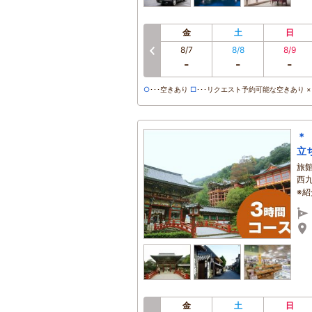
金
土
日
8/7
8/8
8/9
-
-
-
○
･･･空きあり
□
･･･リクエスト予約可能な空きあり ×･
＊
立
旅
西
※
金
土
日