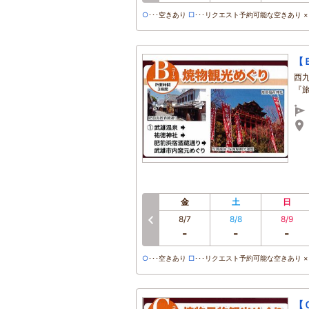
○
･･･空きあり
□
･･･リクエスト予約可能な空きあり ×･
【
西
『
金
土
日
8/7
8/8
8/9
-
-
-
○
･･･空きあり
□
･･･リクエスト予約可能な空きあり ×･
【