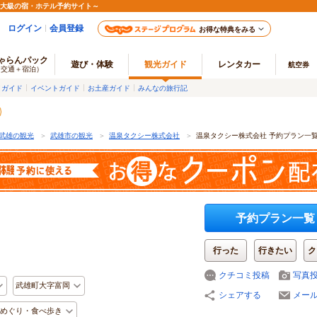
最大級の宿・ホテル予約サイト～
ログイン
会員登録
お得な特典をみる
ゃらんパック
遊び・体験
観光ガイド
レンタカー
航空券
（交通＋宿泊）
メガイド
イベントガイド
お土産ガイド
みんなの旅行記
武雄の観光
＞
武雄市の観光
＞
温泉タクシー株式会社
＞
温泉タクシー株式会社 予約プラン一
予約プラン一覧
行った
行きたい
ク
クチコミ投稿
写真
武雄町大字富岡
シェアする
メー
めぐり・食べ歩き