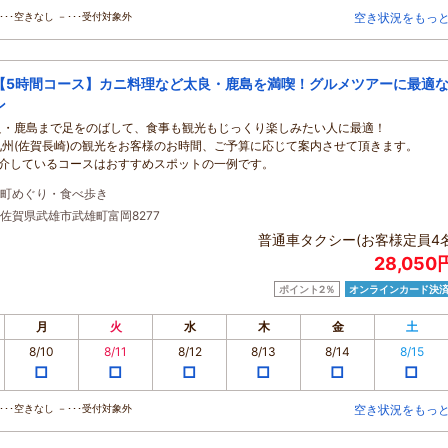
･･空きなし －･･･受付対象外
空き状況をもっ
【5時間コース】カニ料理など太良・鹿島を満喫！グルメツアーに最適
ン
良・鹿島まで足をのばして、食事も観光もじっくり楽しみたい人に最適！
九州(佐賀長崎)の観光をお客様のお時間、ご予算に応じて案内させて頂きます。
紹介しているコースはおすすめスポットの一例です。
町めぐり・食べ歩き
佐賀県武雄市武雄町富岡8277
普通車タクシー(お客様定員4名
28,05
ポイント2％
オンラインカード決
月
火
水
木
金
土
8/10
8/11
8/12
8/13
8/14
8/15
□
□
□
□
□
□
･･空きなし －･･･受付対象外
空き状況をもっ