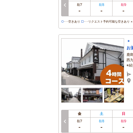
8/7
8/8
8/9
-
-
-
○
･･･空きあり
□
･･･リクエスト予約可能な空きあり ×･
＊
お
鹿
西
※
金
土
日
8/7
8/8
8/9
-
-
-