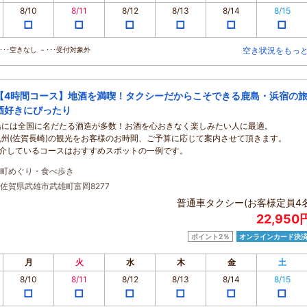
8/10
8/11
8/12
8/13
8/14
8/15
□
□
□
□
□
□
･･空きなし －･･･受付対象外
空き状況をもっ
【4時間コース】地酒を満喫！タクシーだからこそできる鹿島・浜宿の
酒好きにぴったり
島には全国に名だたる酒造が多数！お酒を心おきなく楽しみたい人に最適。
九州(佐賀長崎)の観光をお客様のお時間、ご予算に応じて案内させて頂きます。
紹介しているコースはおすすめスポットの一例です。
町めぐり・食べ歩き
佐賀県武雄市武雄町富岡8277
普通車タクシー(お客様定員4名
22,95
ポイント2％
オンラインカード決
月
火
水
木
金
土
8/10
8/11
8/12
8/13
8/14
8/15
□
□
□
□
□
□