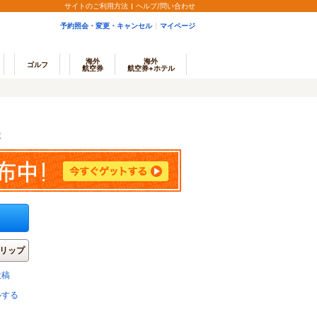
サイトのご利用方法
ヘルプ/問い合わせ
予約照会・変更・キャンセル
マイページ
海外
海外
ゴルフ
航空券
航空券+ホテル
覧
リップ
投稿
ルする