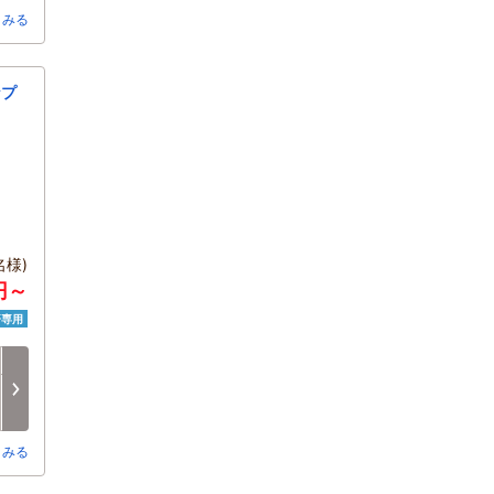
とみる
なプ
様)
0円～
済専用
日
月
火
水
木
金
8/16
8/17
8/18
8/19
8/20
8/21
□
□
□
□
□
□
とみる