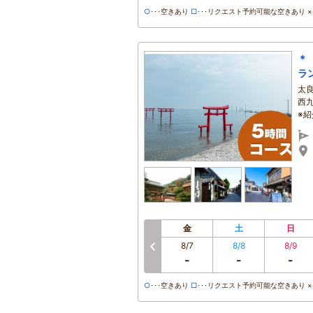
○
･･･空きあり
□
･･･リクエスト予約可能な空きあり ×･
＊
ラ
太
西
※
金
土
日
8/7
8/8
8/9
-
-
-
○
･･･空きあり
□
･･･リクエスト予約可能な空きあり ×･