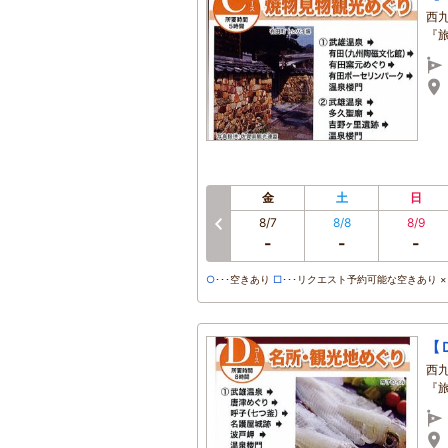
西
『
金
土
日
8/7
8/8
8/9
-
-
-
○
･･･空きあり
□
･･･リクエスト予約可能な空きあり ×･
【
西
『