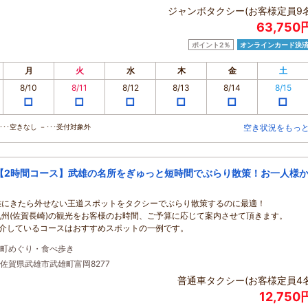
ジャンボタクシー(お客様定員9名
63,750
ポイント2％
オンラインカード決
月
火
水
木
金
土
8/10
8/11
8/12
8/13
8/14
8/15
□
□
□
□
□
□
･･空きなし －･･･受付対象外
空き状況をもっ
【2時間コース】武雄の名所をぎゅっと短時間でぶらり散策！お一人様
雄にきたら外せない王道スポットをタクシーでぶらり散策するのに最適！
九州(佐賀長崎)の観光をお客様のお時間、ご予算に応じて案内させて頂きます。
紹介しているコースはおすすめスポットの一例です。
町めぐり・食べ歩き
佐賀県武雄市武雄町富岡8277
普通車タクシー(お客様定員4名
12,75