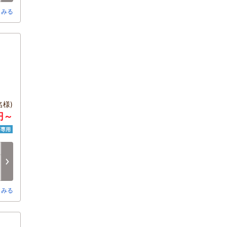
とみる
様)
0円～
済専用
日
月
火
水
木
金
8/16
8/17
8/18
8/19
8/20
8/21
□
□
□
□
□
□
とみる