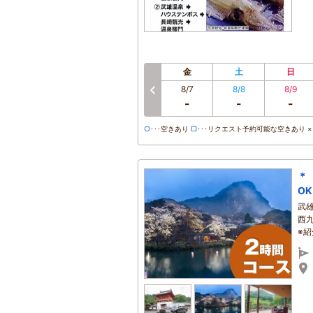
金
土
日
8/7
8/8
8/9
-
-
-
○
･･･空きあり
□
･･･リクエスト予約可能な空きあり ×･
＊
OK
武
西
※