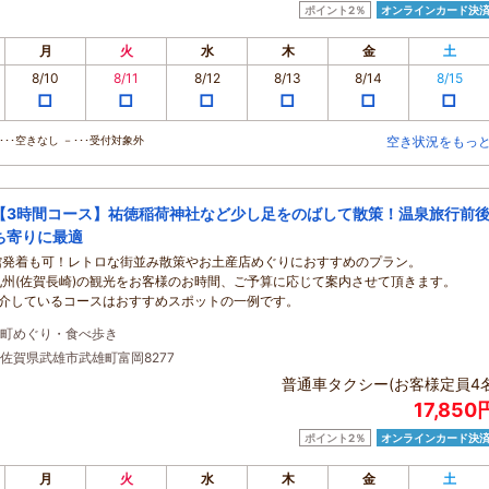
ポイント2％
オンラインカード決
月
火
水
木
金
土
8/10
8/11
8/12
8/13
8/14
8/15
□
□
□
□
□
□
･･空きなし －･･･受付対象外
空き状況をもっ
【3時間コース】祐徳稲荷神社など少し足をのばして散策！温泉旅行前
ち寄りに最適
館発着も可！レトロな街並み散策やお土産店めぐりにおすすめのプラン。
九州(佐賀長崎)の観光をお客様のお時間、ご予算に応じて案内させて頂きます。
紹介しているコースはおすすめスポットの一例です。
町めぐり・食べ歩き
佐賀県武雄市武雄町富岡8277
普通車タクシー(お客様定員4名
17,85
ポイント2％
オンラインカード決
月
火
水
木
金
土