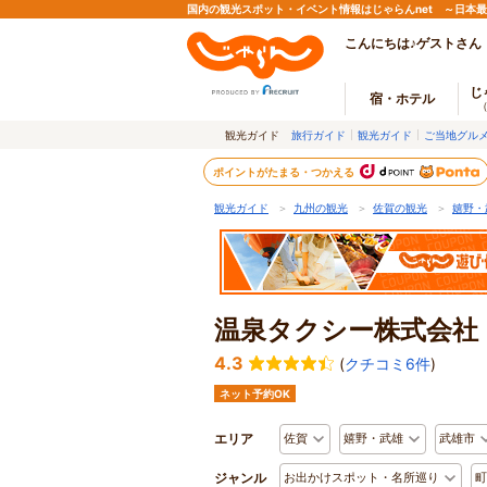
国内の観光スポット・イベント情報はじゃらんnet ～日本
こんにちは♪ゲストさん
じ
宿・ホテル
観光ガイド
旅行ガイド
観光ガイド
ご当地グル
ポイントがたまる・つかえる
観光ガイド
＞
九州の観光
＞
佐賀の観光
＞
嬉野・
温泉タクシー株式会社
4.3
(
クチコミ6件
)
ネット予約OK
エリア
佐賀
嬉野・武雄
武雄市
ジャンル
お出かけスポット・名所巡り
町