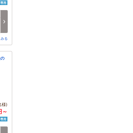
済専用
日
月
火
水
木
金
8/16
8/17
8/18
8/19
8/20
8/21
□
□
□
□
□
□
とみる
後の
様)
0円～
済専用
日
月
火
水
木
金