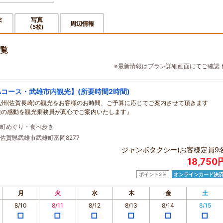
ミ
写真
周辺情報
(5枚)
覧
※最新情報はプラン詳細画面にてご確認
Aコース・武雄市内観光】(所要時間2時間)
九州(佐賀長崎)の観光をお客様のお時間、ご予算に応じてご案内させて頂きます
旅の感動を観光乗務員が真心でご案内いたします』
町めぐり・食べ歩き
佐賀県武雄市武雄町富岡8277
ジャンボタクシー(お客様定員9名
18,75
ポイント2％
オンラインカード決
月
火
水
木
金
土
8/10
8/11
8/12
8/13
8/14
8/15
□
□
□
□
□
□