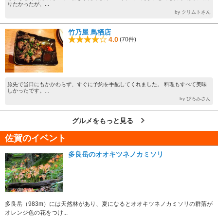
りたかったが、...
by クリムトさん
竹乃屋 鳥栖店
4.0
(70件)
旅先で当日にもかかわらず、すぐに予約を手配してくれました。 料理もすべて美味
しかったです。...
by ぴろみさん
グルメをもっと見る
佐賀のイベント
多良岳のオオキツネノカミソリ
多良岳（983m）には天然林があり、夏になるとオオキツネノカミソリの群落が
オレンジ色の花をつけ...