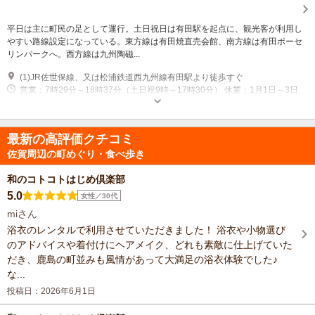
平日は主に町民の足として運行。土日祝日は有田駅を起点に、観光客が利用し
やすい路線設定になっている。東方線は有田焼直売会館、南方線は有田ポーセ
リンパークへ。西方線は九州陶磁...
(1)JR佐世保線、又は松浦鉄道西九州線有田駅より徒歩すぐ
営業：7時29分～18時37分（土日祝9時～17時30分） 休業：1月1日～3日、
4月28日～5月6日、10月17日
最新の高評価クチコミ
佐賀周辺の町めぐり・食べ歩き
和のコトコトはじめ倶楽部
5.0
女性／30代
miさん
浴衣のレンタルで利用させていただきました！ 浴衣や小物選び
のアドバイスや着付けにヘアメイク、どれも素敵に仕上げていた
だき、鹿島の町並みも風情があって大満足の浴衣体験でした♪
な...
投稿日：2026年6月1日