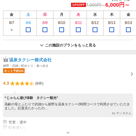
6,000円～
7,000円～
14%OFF
金
土
日
月
火
水
木
金
8/7
8/8
8/9
8/10
8/11
8/12
8/13
8/14
この施設のプランをもっと見る
温泉タクシー株式会社
嬉野・武雄／町めぐり・食べ歩き
ネット予約OK
4.3
(6件)
“じゃらん遊び体験 タクシー観光”
高齢の母とふたりで武雄から嬉野を温泉タクシー2時間コースで利用させていただき
ました。紅葉見たかったの...
by サンタさん
営業：通年
駐車場なし