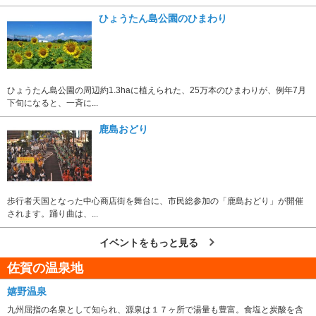
ひょうたん島公園のひまわり
ひょうたん島公園の周辺約1.3haに植えられた、25万本のひまわりが、例年7月
下旬になると、一斉に...
鹿島おどり
歩行者天国となった中心商店街を舞台に、市民総参加の「鹿島おどり」が開催
されます。踊り曲は、...
イベントをもっと見る
佐賀の温泉地
嬉野温泉
九州屈指の名泉として知られ、源泉は１７ヶ所で湯量も豊富。食塩と炭酸を含