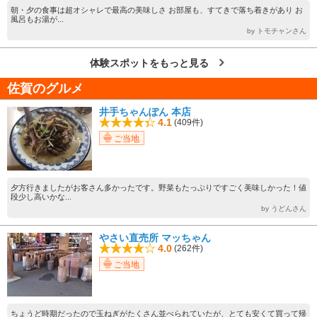
朝・夕の食事は超オシャレで最高の美味しさ お部屋も、すてきで落ち着きがあり お
風呂もお湯が...
by トモチャンさん
体験スポットをもっと見る
佐賀のグルメ
井手ちゃんぽん 本店
4.1
(409件)
ご当地
夕方行きましたがお客さん多かったです。野菜もたっぷりですごく美味しかった！値
段少し高いかな...
by うどんさん
やさい直売所 マッちゃん
4.0
(262件)
ご当地
ちょうど時期だったので玉ねぎがたくさん並べられていたが、とても安くて買って帰