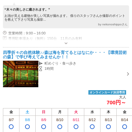
“木々の美しさに癒されます。”
お池が見える建物が美しい写真が撮れます。 係りのスタッフさんか撮影のポイント
を教えて下さり写真も撮影...
by nekonoshippoさん
営業時間：9:00～16:00
専用駐車場あり（無料）150台 11月のみ有料
四季折々の自然体験♪♪森は海を育てるとはなにか・・・【環境芸術
の森】で学び考えてみませんか！！
町めぐり・食べ歩き
1時間
オンラインカード決済専用
大人
700円～
金
土
日
月
火
水
木
金
8/7
8/8
8/9
8/10
8/11
8/12
8/13
8/14