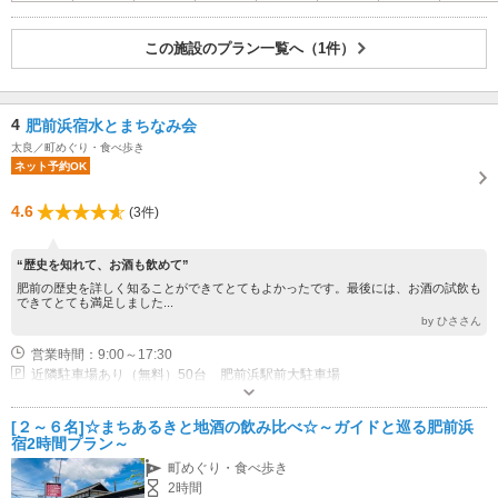
この施設のプラン一覧へ（1件）
4
肥前浜宿水とまちなみ会
太良／町めぐり・食べ歩き
ネット予約OK
4.6
(3件)
“歴史を知れて、お酒も飲めて”
肥前の歴史を詳しく知ることができてとてもよかったです。最後には、お酒の試飲も
できてとても満足しました...
by ひささん
営業時間：9:00～17:30
近隣駐車場あり（無料）50台 肥前浜駅前大駐車場
[２～６名]☆まちあるきと地酒の飲み比べ☆～ガイドと巡る肥前浜
宿2時間プラン～
町めぐり・食べ歩き
2時間