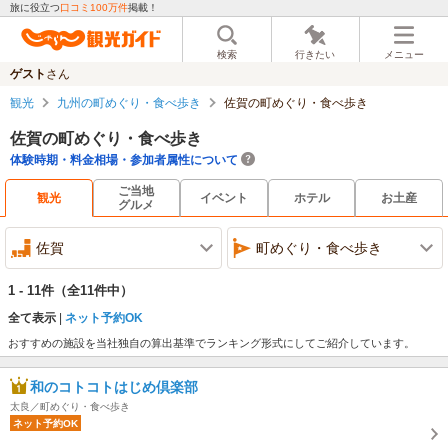
旅に役立つ
口コミ100万件
掲載！
検索
行きたい
メニュー
ゲスト
さん
観光
九州の町めぐり・食べ歩き
佐賀の町めぐり・食べ歩き
佐賀の町めぐり・食べ歩き
体験時期・料金相場・参加者属性について
ご当地
観光
イベント
ホテル
お土産
グルメ
佐賀
町めぐり・食べ歩き
1 - 11件
（全11件中）
全て表示
ネット予約OK
おすすめの施設を当社独自の算出基準でランキング形式にしてご紹介しています。
和のコトコトはじめ倶楽部
太良／町めぐり・食べ歩き
ネット予約OK