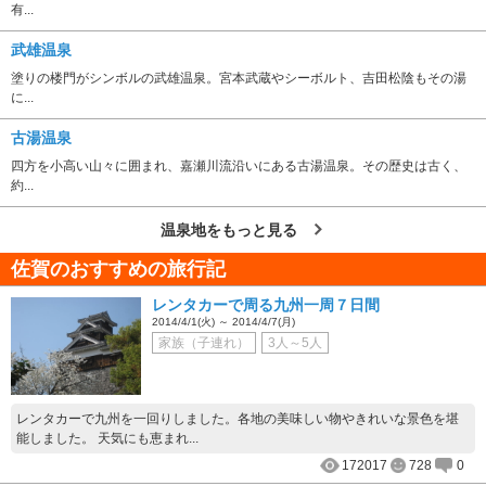
有...
武雄温泉
塗りの楼門がシンボルの武雄温泉。宮本武蔵やシーボルト、吉田松陰もその湯
に...
古湯温泉
四方を小高い山々に囲まれ、嘉瀬川流沿いにある古湯温泉。その歴史は古く、
約...
温泉地をもっと見る
佐賀のおすすめの旅行記
レンタカーで周る九州一周７日間
2014/4/1(火) ～ 2014/4/7(月)
家族（子連れ）
3人～5人
レンタカーで九州を一回りしました。各地の美味しい物やきれいな景色を堪
能しました。 天気にも恵まれ...
172017
728
0