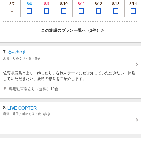
8/7
8/8
8/9
8/10
8/11
8/12
8/13
8/14
この施設のプラン一覧へ（1件）
7
ゆったび
太良／町めぐり・食べ歩き
佐賀県鹿島市より「ゆったり」な旅をテーマにぜひ知っていただきたい、体験
していただきたい、鹿島の彩りをご紹介します。
専用駐車場あり（無料）10台
8
LIVE COPTER
唐津・呼子／町めぐり・食べ歩き