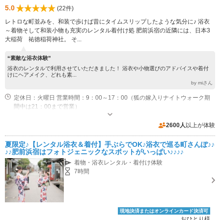
5.0
(22件)
レトロな町並みを、和装で歩けば昔にタイムスリップしたような気分に♪ 浴衣
～着物そして和装小物も充実のレンタル着付け処 肥前浜宿の近隣には、日本3
大稲荷 祐徳稲荷神社。 そ...
“素敵な浴衣体験”
浴衣のレンタルで利用させていただきました！ 浴衣や小物選びのアドバイスや着付
けにヘアメイク、どれも素...
by miさん
定休日：火曜日 営業時間：9：00～17：00（狐の嫁入りナイトウォーク期
間中は21：00まで営業）
専用駐車場あり（無料）5台 大型車の駐車は、近隣の２００円パーキングもあります。お問い合わせください。
2600人
以上が体験
夏限定♪【レンタル浴衣＆着付】手ぶらでOK♪浴衣で巡る町さんぽ♪♪
♪♪肥前浜宿はフォトジェニックなスポットがいっぱい♪♪♪♪
着物・浴衣レンタル・着付け体験
7時間
現地決済またはオンラインカード決済可
おひとり様