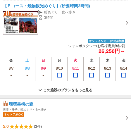
【Ｂコース・焼物観光めぐり】(所要時間3時間)
町めぐり・食べ歩き
3時間
オンラインカード決済専用
ジャンボタクシー(お客様定員9名様)
26,250円～
金
土
日
月
火
水
木
金
8/7
8/8
8/9
8/10
8/11
8/12
8/13
8/14
この施設のプランをもっと見る
環境芸術の森
唐津・呼子／町めぐり・食べ歩き
ネット予約OK
5.0
(3件)