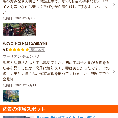
店の方みなさん明るくお話上手で、娘2人も浴衣や帯などアドバ
イスを貰いながら楽しく選びながら着付けして頂きました。 ヘ
ア...
投稿日：2025年7月20日
和のコトコトはじめ倶楽部
5.0
男性／30代
プーリアン チェンさん
店主と店員さんはとても親切でした。初めて息子と妻が着物を着
た姿を見ましたが、息子は格好良く、妻は美しかったです。その
後、店主と店員さんが家族写真を撮ってくれました。初めてでも
全然怖...
投稿日：2024年12月11日
佐賀の体験スポット
FactoryEden(ファクトリーエデン)