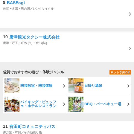
9
BASEogi
佐賀・古湯・熊の川／レンタサイクル
10
唐津観光タクシー株式会社
唐津・呼子／町めぐり・食べ歩き
佐賀でおすすめの遊び・体験ジャンル
ネット予約OK
陶芸教室・陶芸体験
日帰り温泉
バイキング・ビュッフ
BBQ・バーベキュー場
ェ・ホテルレストラン
11
有田町コミュニティバス
伊万里・有田／その他乗り物