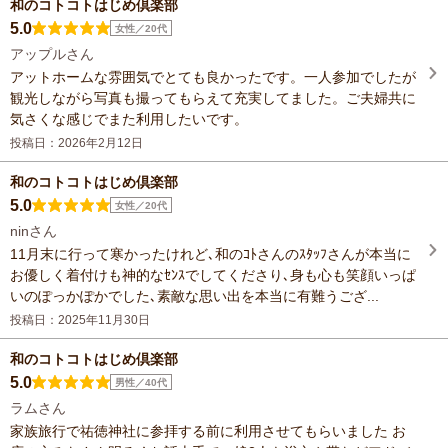
和のコトコトはじめ倶楽部
5.0
女性／20代
アップルさん
アットホームな雰囲気でとても良かったです。一人参加でしたが
観光しながら写真も撮ってもらえて充実してました。ご夫婦共に
気さくな感じでまた利用したいです。
投稿日：2026年2月12日
和のコトコトはじめ倶楽部
5.0
女性／20代
ninさん
11月末に行って寒かったけれど､和のｺﾄさんのｽﾀｯﾌさんが本当に
お優しく着付けも神的なｾﾝｽでしてくださり､身も心も笑顔いっぱ
いのぽっかぽかでした､素敵な思い出を本当に有難うござ...
投稿日：2025年11月30日
和のコトコトはじめ倶楽部
5.0
男性／40代
ラムさん
家族旅行で祐徳神社に参拝する前に利用させてもらいました お