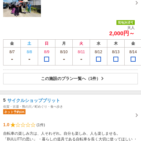
現地決済可
大人
2,000円～
金
土
日
月
火
水
木
金
8/7
8/8
8/9
8/10
8/11
8/12
8/13
8/14
この施設のプラン一覧へ（1件）
5
サイクルショップブリット
佐賀・古湯・熊の川／町めぐり・食べ歩き
ネット予約OK
1.0
(1件)
自転車の楽しみ方は、人それぞれ。自分も楽しみ、人も楽しませる。
「BULLITTの思い」 ・暮らしの道具である自転車を長く大切に使ってほしい ・