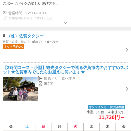
スポーツバイクの楽しい遊び方を...
営業時間：12:00～20:00
専用駐車場あり（無料）1台
6
（株）佐賀タクシー
佐賀・古湯・熊の川／町めぐり・食べ歩き
ネット予約OK
【2時間コース・小型】観光タクシーで巡る佐賀市内のおすすめスポ
ット★佐賀市内でしたらお迎えに伺います★
町めぐり・食べ歩き
8時間
オンラインカード決済専用
小型（１台・４名まで）
11,730円～
金
土
日
月
火
水
木
金