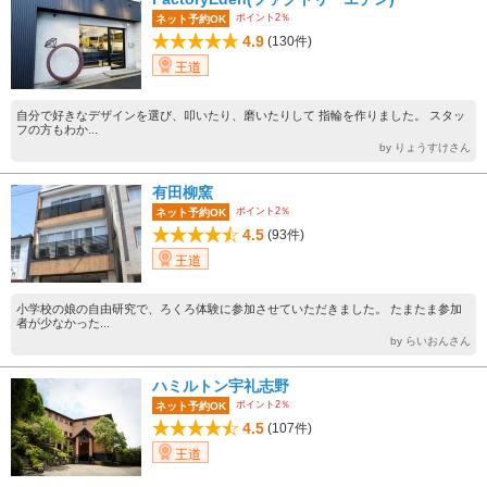
ポイント2％
ネット予約OK
4.9
(130件)
王道
自分で好きなデザインを選び、叩いたり、磨いたりして 指輪を作りました。 スタッ
フの方もわか...
by りょうすけさん
有田柳窯
ポイント2％
ネット予約OK
4.5
(93件)
王道
小学校の娘の自由研究で、ろくろ体験に参加させていただきました。 たまたま参加
者が少なかった...
by らいおんさん
ハミルトン宇礼志野
ポイント2％
ネット予約OK
4.5
(107件)
王道