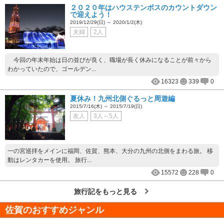
２０２０年はハウステンボスのカウントダウン
で迎えよう！
2019/12/29(日) ～ 2020/1/2(木)
夫婦
2人
今回の年末年始は日の並びが良く、職場が長く休みになることが前々から
わかっていたので、ゴールデン...
16323
339
0
夏休み！九州北側ぐるっと周遊編
2015/7/16(木) ～ 2015/7/19(日)
友人
3人～5人
一の宮巡拝をメインに福岡、佐賀、熊本、大分の九州の北側をまわる旅。 移
動はレンタカーを使用。 旅行...
15572
228
0
旅行記をもっと見る
佐賀
のおすすめジャンル