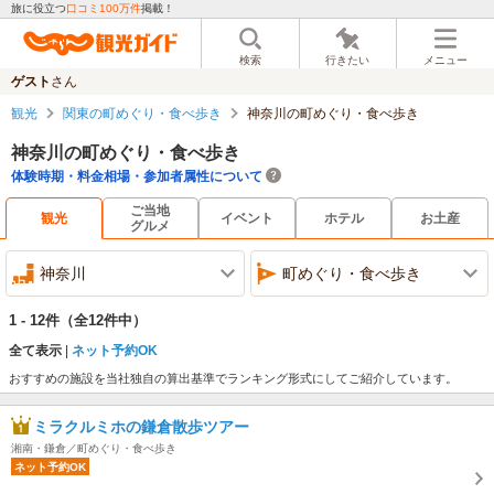
旅に役立つ
口コミ100万件
掲載！
検索
行きたい
メニュー
ゲスト
さん
観光
関東の町めぐり・食べ歩き
神奈川の町めぐり・食べ歩き
神奈川の町めぐり・食べ歩き
体験時期・料金相場・参加者属性について
ご当地
観光
イベント
ホテル
お土産
グルメ
神奈川
町めぐり・食べ歩き
1 - 12件
（全12件中）
全て表示
ネット予約OK
おすすめの施設を当社独自の算出基準でランキング形式にしてご紹介しています。
ミラクルミホの鎌倉散歩ツアー
湘南・鎌倉／町めぐり・食べ歩き
ネット予約OK