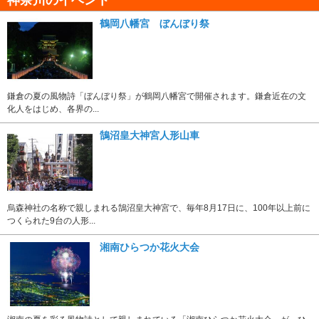
鶴岡八幡宮 ぼんぼり祭
鎌倉の夏の風物詩「ぼんぼり祭」が鶴岡八幡宮で開催されます。鎌倉近在の文
化人をはじめ、各界の...
鵠沼皇大神宮人形山車
烏森神社の名称で親しまれる鵠沼皇大神宮で、毎年8月17日に、100年以上前に
つくられた9台の人形...
湘南ひらつか花火大会