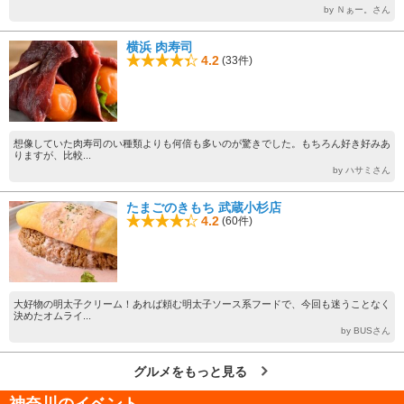
by Ｎぁー。さん
横浜 肉寿司
4.2
(33件)
想像していた肉寿司のい種類よりも何倍も多いのが驚きでした。もちろん好き好みあ
りますが、比較...
by ハサミさん
たまごのきもち 武蔵小杉店
4.2
(60件)
大好物の明太子クリーム！あれば頼む明太子ソース系フードで、今回も迷うことなく
決めたオムライ...
by BUSさん
グルメをもっと見る
神奈川のイベント