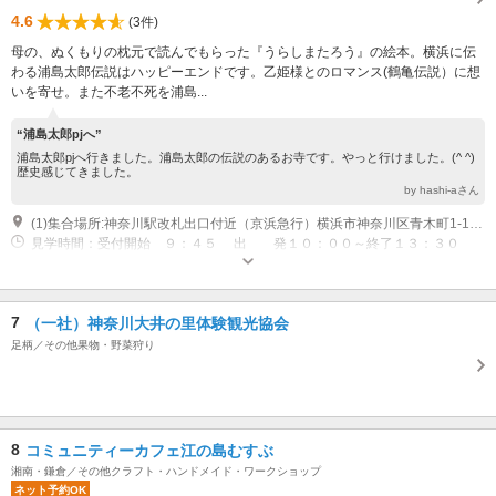
4.6
(3件)
母の、ぬくもりの枕元で読んでもらった『うらしまたろう』の絵本。横浜に伝
わる浦島太郎伝説はハッピーエンドです。乙姫様とのロマンス(鶴亀伝説）に想
いを寄せ。また不老不死を浦島...
“浦島太郎pjへ”
浦島太郎pjへ行きました。浦島太郎の伝説のあるお寺です。やっと行けました。(^ ^)
歴史感じてきました。
by hashi-aさん
(1)集合場所:神奈川駅改札出口付近（京浜急行）横浜市神奈川区青木町1-1 受付開始：9:45 出発：10:00～ 終了予定：13:30頃 終了後の最寄り駅：JR大口駅 京急子安駅
見学時間：受付開始 ９：４５ 出 発１０：００～終了１３：３０
（約３時間３０分）
7
（一社）神奈川大井の里体験観光協会
足柄／その他果物・野菜狩り
8
コミュニティーカフェ江の島むすぶ
湘南・鎌倉／その他クラフト・ハンドメイド・ワークショップ
ネット予約OK