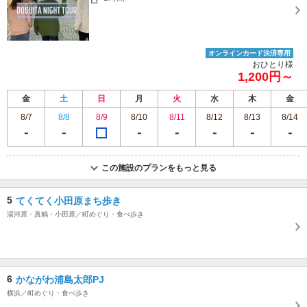
オンラインカード決済専用
おひとり様
1,200円～
金
土
日
月
火
水
木
金
8/7
8/8
8/9
8/10
8/11
8/12
8/13
8/14
この施設のプランをもっと見る
5
てくてく小田原まち歩き
湯河原・真鶴・小田原／町めぐり・食べ歩き
6
かながわ浦島太郎PJ
横浜／町めぐり・食べ歩き