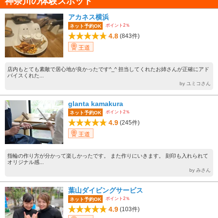
神奈川の体験スポット
アカネス横浜
ポイント2％
ネット予約OK
4.8
(843件)
王道
店内もとても素敵で居心地が良かったです^_^ 担当してくれたお姉さんが正確にアド
バイスくれた...
by ユミコさん
glanta kamakura
ポイント2％
ネット予約OK
4.9
(245件)
王道
指輪の作り方が分かって楽しかったです。 また作りにいきます。 刻印も入れられて
オリジナル感...
by みさん
葉山ダイビングサービス
ポイント2％
ネット予約OK
4.9
(103件)