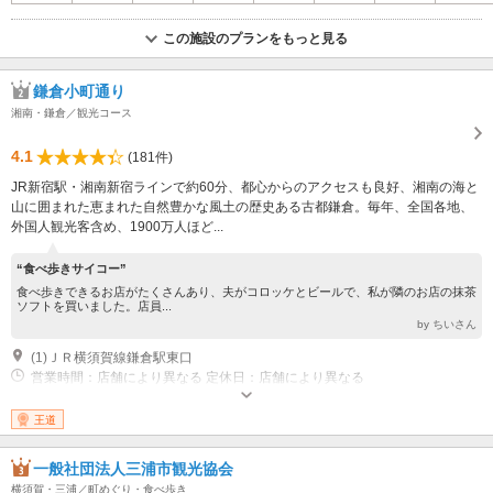
この施設のプランをもっと見る
鎌倉小町通り
湘南・鎌倉／観光コース
4.1
(181件)
JR新宿駅・湘南新宿ラインで約60分、都心からのアクセスも良好、湘南の海と
山に囲まれた恵まれた自然豊かな風土の歴史ある古都鎌倉。毎年、全国各地、
外国人観光客含め、1900万人ほど...
“食べ歩きサイコー”
食べ歩きできるお店がたくさんあり、夫がコロッケとビールで、私が隣のお店の抹茶
ソフトを買いました。店員...
by ちいさん
(1)ＪＲ横須賀線鎌倉駅東口
営業時間：店舗により異なる 定休日：店舗により異なる
王道
一般社団法人三浦市観光協会
横須賀・三浦／町めぐり・食べ歩き