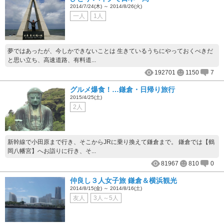
2014/7/24(木) ～ 2014/8/26(火)
一人
1人
夢ではあったが、今しかできないことは 生きているうちにやっておくべきだ
と思い立ち、高速道路、有料道...
192701
1150
7
グルメ爆食！…鎌倉・日帰り旅行
2015/4/25(土)
2人
新幹線で小田原まで行き、そこからJRに乗り換えて鎌倉まで。 鎌倉では【鶴
岡八幡宮】へお詣りに行き、そ...
81967
810
0
仲良し３人女子旅 鎌倉＆横浜観光
2014/8/15(金) ～ 2014/8/16(土)
友人
3人～5人