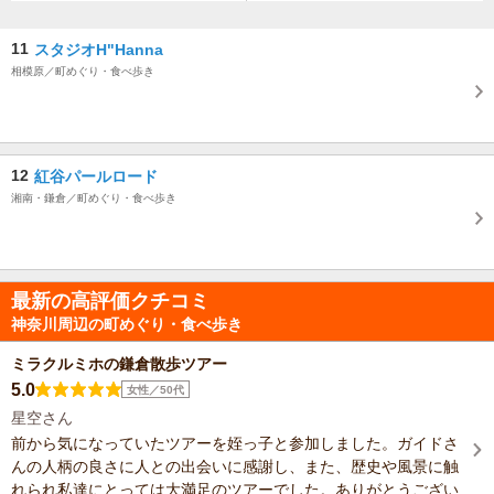
11
スタジオH"Hanna
相模原／町めぐり・食べ歩き
12
紅谷パールロード
湘南・鎌倉／町めぐり・食べ歩き
最新の高評価クチコミ
神奈川周辺の町めぐり・食べ歩き
ミラクルミホの鎌倉散歩ツアー
5.0
女性／50代
星空さん
前から気になっていたツアーを姪っ子と参加しました。ガイドさ
んの人柄の良さに人との出会いに感謝し、また、歴史や風景に触
れられ私達にとっては大満足のツアーでした。ありがとうござい