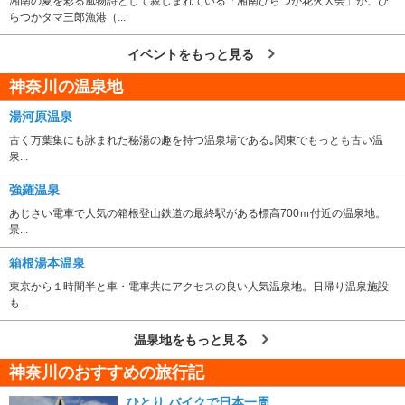
湘南の夏を彩る風物詩として親しまれている「湘南ひらつか花火大会」が、ひ
らつかタマ三郎漁港（...
イベントをもっと見る
神奈川の温泉地
湯河原温泉
古く万葉集にも詠まれた秘湯の趣を持つ温泉場である｡関東でもっとも古い温
泉...
強羅温泉
あじさい電車で人気の箱根登山鉄道の最終駅がある標高700ｍ付近の温泉地。
景...
箱根湯本温泉
東京から１時間半と車・電車共にアクセスの良い人気温泉地。日帰り温泉施設
も...
温泉地をもっと見る
神奈川のおすすめの旅行記
ひとり バイクで日本一周