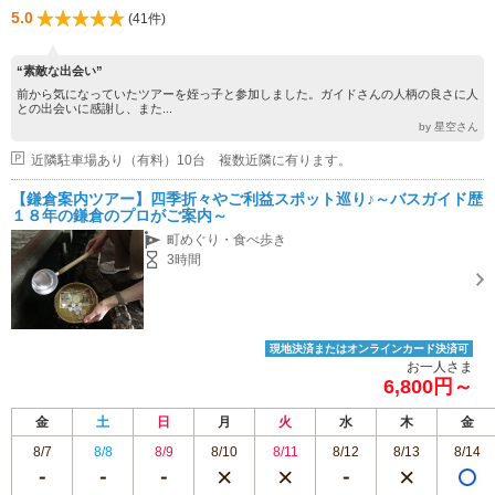
5.0
(41件)
“素敵な出会い”
前から気になっていたツアーを姪っ子と参加しました。ガイドさんの人柄の良さに人
との出会いに感謝し、また...
by 星空さん
近隣駐車場あり（有料）10台 複数近隣に有ります。
【鎌倉案内ツアー】四季折々やご利益スポット巡り♪～バスガイド歴
１８年の鎌倉のプロがご案内～
町めぐり・食べ歩き
3時間
現地決済またはオンラインカード決済可
お一人さま
6,800円～
金
土
日
月
火
水
木
金
8/7
8/8
8/9
8/10
8/11
8/12
8/13
8/14