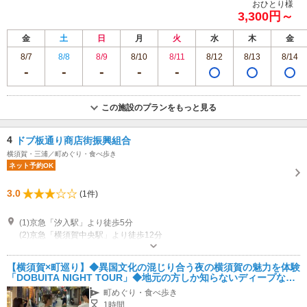
おひとり様
3,300円～
金
土
日
月
火
水
木
金
8/7
8/8
8/9
8/10
8/11
8/12
8/13
8/14
この施設のプランをもっと見る
4
ドブ板通り商店街振興組合
横須賀・三浦／町めぐり・食べ歩き
ネット予約OK
3.0
(1件)
(1)京急「汐入駅」より徒歩5分
(2)京急「横須賀中央駅」より徒歩12分
近隣駐車場あり（有料）10台
【横須賀×町巡り】◆異国文化の混じり合う夜の横須賀の魅力を体験
「DOBUITA NIGHT TOUR」◆地元の方しか知らないディープな横
須賀ナイトツアー
町めぐり・食べ歩き
1時間