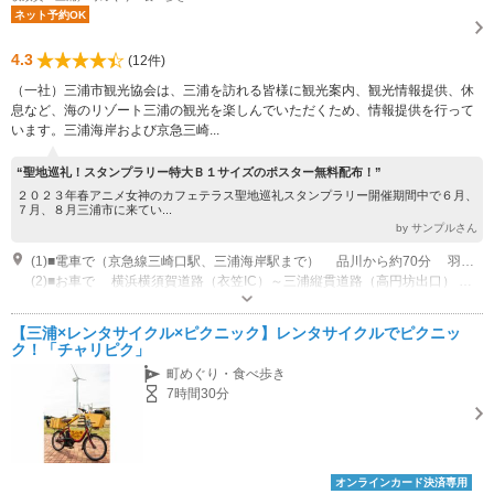
ネット予約OK
4.3
(12件)
（一社）三浦市観光協会は、三浦を訪れる皆様に観光案内、観光情報提供、休
息など、海のリゾート三浦の観光を楽しんでいただくため、情報提供を行って
います。三浦海岸および京急三崎...
“聖地巡礼！スタンプラリー特大Ｂ１サイズのポスター無料配布！”
２０２３年春アニメ女神のカフェテラス聖地巡礼スタンプラリー開催期間中で６月、
７月、８月三浦市に来てい...
by サンプルさん
(1)■電車で（京急線三崎口駅、三浦海岸駅まで） 品川から約70分 羽田空港から約80分 横浜から約50分
(2)■お車で 横浜横須賀道路（衣笠IC）～三浦縦貫道路（高円坊出口） ※都内から約75分、横浜から約45分
営業時間：9:00～17:30 定休日：12月29日～1月3日
専用駐車場あり（無料）5台 三浦市観光インフォメーションセンター
【三浦×レンタサイクル×ピクニック】レンタサイクルでピクニッ
ク！「チャリピク」
町めぐり・食べ歩き
7時間30分
オンラインカード決済専用