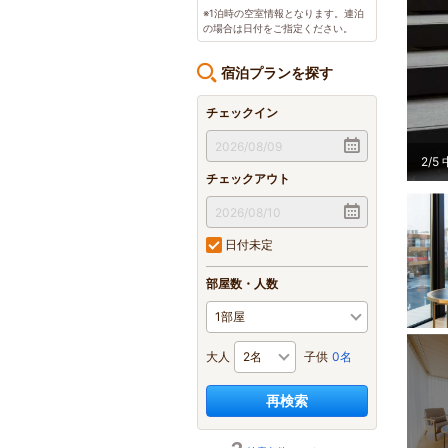
※1泊時の空室情報となります。連泊
の場合は日付をご指定ください。
宿泊プランを探す
チェックイン
2
/
5
チェックアウト
日付未定
部屋数・人数
大人
子供
0名
再検索