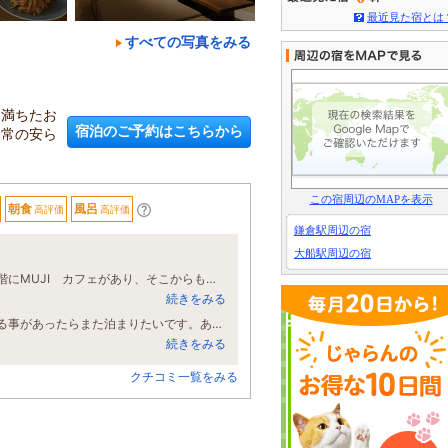
最近見た宿とは
すべての写真をみる
に満ちたお
宿泊のご予約はこちらから
日常の安ら
この宿周辺のMAPを表示
朝食
風呂
高評価
高評価
鎌倉駅周辺の宿
大船駅周辺の宿
泊まる前にチェックしていた通り、駅からとても近く 分かりやすかったです。 1階にMUJI カフェがあり、そこからもうおしゃれ。 中に入ると、まあ、本当に素敵な香り。 そこから癒されました。 お部屋から二の鳥居が見えて更なる癒し。 何より嬉しかったのは、お部屋の中隅々まで本当に 綺麗にお掃除されていて、特にお風呂はピッかピかで気持ち良かったです。 アメニティも本当に充実していて、多分、今まで泊まった事のあるどのホテルより良かったです。 チェックインした後、荷物を預かって頂き、神社仏閣巡りをして、戻る予定の時間より3時間も過ぎてしまいましたが、とびきりの笑顔で荷物を持ってきて下さいました。 また鎌倉に行く時は泊めさせて頂きます！
続きをみる
接客も皆さん気持ちよく、お部屋も館内も綺麗で快適に過ごせました。鎌倉に来る事があったらまた泊まりたいです。ありがとうございました☆
続きをみる
クチコミ一覧をみる