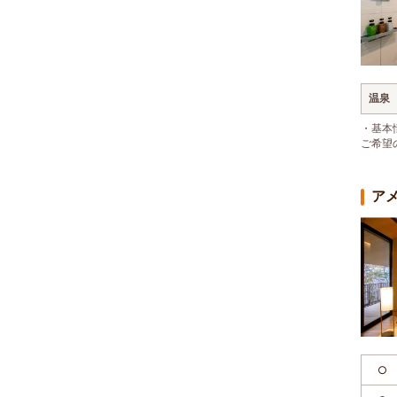
温泉
・基本
ご希望
ア
○