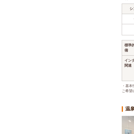
シ
標準
備
イン
関連
・基本
ご希望
温