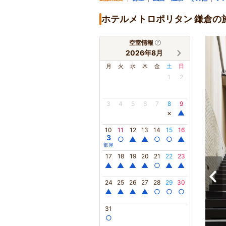
ホテルメトロポリタン 鎌倉の
空室情報
2026年8月
月
火
水
木
金
土
日
1
2
3
4
5
6
7
8
9
×
▲
10
11
12
13
14
15
16
3
○
▲
▲
○
○
▲
部屋
17
18
19
20
21
22
23
▲
▲
▲
▲
○
▲
▲
24
25
26
27
28
29
30
▲
▲
▲
▲
○
○
○
31
○