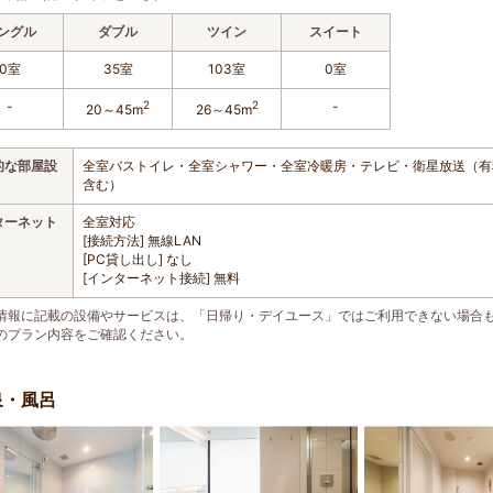
ングル
ダブル
ツイン
スイート
0室
35室
103室
0室
-
2
2
-
20～45m
26～45m
的な部屋設
全室バストイレ・全室シャワー・全室冷暖房・テレビ・衛星放送（有
含む）
ターネット
全室対応
[接続方法] 無線LAN
[PC貸し出し] なし
[インターネット接続] 無料
情報に記載の設備やサービスは、「日帰り・デイユース」ではご利用できない場合
のプラン内容をご確認ください。
泉・風呂