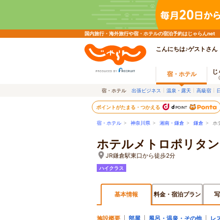
国内旅行・海外旅行や宿・ホテルの宿泊予約はじゃらんnet
こんにちは♪ゲストさん
じ
宿・ホテル
宿・ホテル
出張ビジネス
温泉・露天
高級宿
ポイントがたまる・つかえる
宿・ホテル
>
神奈川県
>
湘南・鎌倉
>
鎌倉
> ホ
ホテルメトロポリタン
JR鎌倉駅東口から徒歩2分
ハイクラス
基本情報
料金・宿泊プラン
写
施設概要
部屋
風呂・温泉・その他
レ