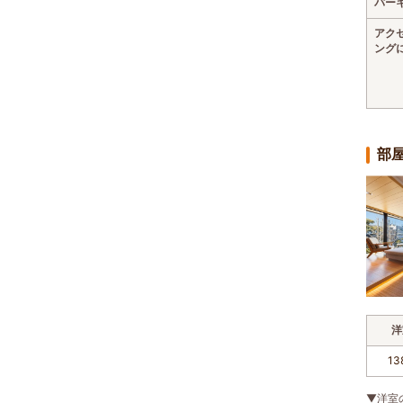
パー
アク
ング
部
洋
13
▼洋室