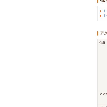
宿
【
【
ア
住所
アク