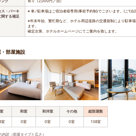
キング
有り（2,000円／泊）
セス・パーキ
※ 車 ⁄ 駐車場はご宿泊者様専用(事前予約制)でございます。(ご1泊2,
に関する補足
※年末年始、繁忙期など、ホテル周辺道路の交通規制により駐車
ます。
確定次第、ホテルホームページにてご案内を致します。
屋・部屋施設
室
和室
和洋室
その他
総部屋数
8室
0室
0室
0室
138室
の内訳（部屋タイプと広さ）