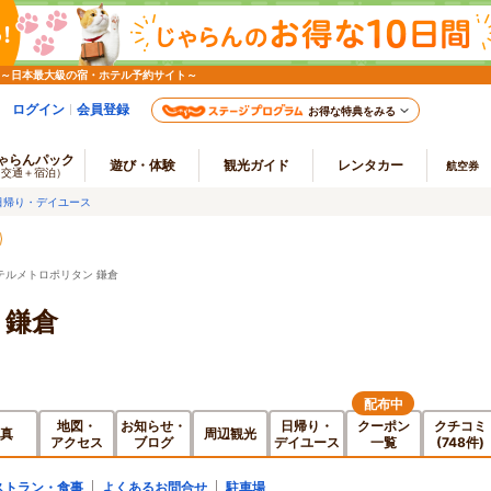
 ～日本最大級の宿・ホテル予約サイト～
ログイン
会員登録
お得な特典をみる
ゃらんパック
遊び・体験
観光ガイド
レンタカー
航空券
（交通＋宿泊）
日帰り・デイユース
テルメトロポリタン 鎌倉
 鎌倉
配布中
地図・
お知らせ・
日帰り・
クーポン
クチコミ
真
周辺観光
アクセス
ブログ
デイユース
一覧
(748件)
ストラン・食事
よくあるお問合せ
駐車場