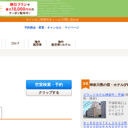
サイトのご利用方法
ヘルプ/問い合わせ
予約照会・変更・キャンセル
マイページ
海外
海外
ゴルフ
航空券
航空券+ホテル
空室検索・予約
神奈川県の宿・ホテル[PR
クリップする
グランドホテル神奈中・平塚
(
南・鎌倉)
平塚駅南口よ
り徒歩３分
ポイント１
０％還元中
ＢＩＲＤＨＯＴＥＬ２０２２年
５月２０日ＧＲＡＮＤＯＰＥＮ