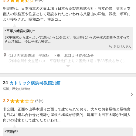
3.5
(4件)
明治時代、日本海軍の火薬工場（日本火薬製造株式会社）設立の際、英国人支
配人の執務室や住居として建設されたといわれる八幡山の洋館。戦後、米軍に
より接収され、昭和25年、横浜ゴ...
“平塚八幡宮の隣り”
JR平塚駅から北へ歩いて10分から15分ほど、明治時代からの平塚の歴史を見守って
きた洋館は、今は平塚八幡宮...
by さとけんさん
(1)ＪＲ東海道線「平塚駅」下車 北口より徒歩15分
(2)神奈川中央交通バス 平塚駅北口より７番乗り場（平88系統を除く） または2番乗り場「市役所前」下車すぐ
営業時間：9:00～21:30 定休日：毎週月曜日(当日が休日に当たるときは、そ
の後において、その日に最も近い休日でない日） 12月29日～1月3日
24
カトリック横浜司教館別館
横浜／歴史的建造物
3.2
(5件)
非公開。正面を山手本通りに面して建てられており、大きな切妻屋根と屋根窓
を巧みに組み合わせた複雑な屋根の構成が特徴的。建築主山田市太郎が外国人
向けの貸家として建てたといわれ...
“西洋館”