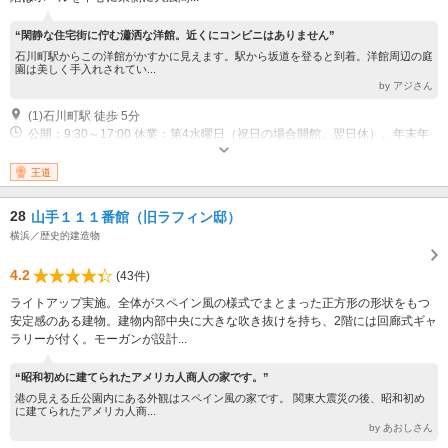
“閑静な住宅街に佇む瀟洒な洋館。近くにコンビニはありません”
石川町駅からこの洋館がかすかに見えます。駅から坂道を登ると到着。洋館周辺の庭
園は美しく手入れされてい...
by アジさん
(1)石川町駅 徒歩 5分
公開：9:30～17:00 休業：第4水曜日（祝日の場合開館、翌日休）、年末年
始
王道
28
山手１１１番館（旧ラフィン邸）
横浜／歴史的建造物
4.2
(43件)
ライトアップ実施。全体がスペイン風の様式でまとまった正方形の形状をもつ
安定感のある建物。建物内部中央に大きな吹き抜けを持ち、2階には回廊式ギャ
ラリーが付く。モーガンが設計...
“昭和初めに建てられたアメリカ人商人の家です。”
港の見える丘公園内にある外観はスペイン風の家です。 関東大震災の後、昭和初め
に建てられたアメリカ人商...
by あおしさん