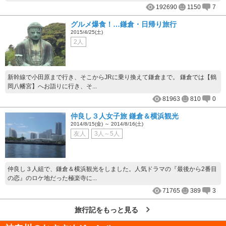
192690
1150
7
グルメ爆食！…鎌倉・日帰り旅行
2015/4/25(土)
2人
新幹線で小田原まで行き、そこからJRに乗り換えて鎌倉まで。 鎌倉では【鶴
岡八幡宮】へお詣りに行き、そ...
81963
810
0
仲良し３人女子旅 鎌倉＆横浜観光
2014/8/15(金) ～ 2014/8/16(土)
友人
3人～5人
仲良し３人組で、鎌倉＆横浜観光をしました。人気ドラマの『最後から2番目
の恋』のロケ地だった極楽寺に...
71765
389
3
旅行記をもっと見る