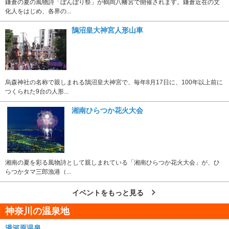
鎌倉の夏の風物詩「ぼんぼり祭」が鶴岡八幡宮で開催されます。鎌倉近在の文
化人をはじめ、各界の...
鵠沼皇大神宮人形山車
烏森神社の名称で親しまれる鵠沼皇大神宮で、毎年8月17日に、100年以上前に
つくられた9台の人形...
湘南ひらつか花火大会
湘南の夏を彩る風物詩として親しまれている「湘南ひらつか花火大会」が、ひ
らつかタマ三郎漁港（...
イベントをもっと見る
神奈川の温泉地
湯河原温泉