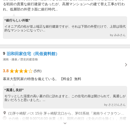
る戦前の貴重な銀行建築であったが、高層マンションへの建て替え工事が行わ
れ、低層部の外壁３面に銀行時代...
“銀行らしい外観”
イオニア式の柱が並ぶ端正な銀行建築ですが、それは下部の外壁だけで、上部は現代
的なマンションになってい...
by みみさん
9
旧和田家住宅（民俗資料館）
湘南・鎌倉／歴史的建造物
3.8
(5件)
幕末大型民家の特徴を備えている。 【料金】 無料
“風通し良好”
モワッとした湿度の高い夏の日に訪れますと、この住宅の扉は開けられて、風通しが
良いだろうと思いました。...
by さとけんさん
(1)茅ケ崎駅 バス 15分 茅ヶ崎駅北口から、茅03系統「湘南ライフタウン行」、茅50系統甘沼経由「文教大学行」、湘11「湘南台駅西口行」 「堤坂下」バス停 徒歩 10分 香川駅(ＪＲ相模線) バス 25分 茅ヶ崎市コミュニティバス利用 「浄見寺入口」バス停 徒歩 5分
その他：公開 9:00?16:00 休業（月） 国民の祝日（文化の日を除く）。月曜
日祝日の場合、翌日休館 休業 12月27日?1月4日 （年末年始）