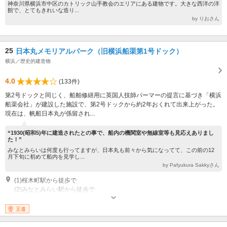
神奈川県横浜市中区のカトリック山手教会のエリアにある建物です。大きな西洋の洋
館で、とてもきれいな造り...
by りおさん
25
日本丸メモリアルパーク（旧横浜船渠第1号ドック）
横浜／歴史的建造物
4.0
(133件)
第2号ドックと同じく、船舶修繕用に英国人技師パーマーの提言に基づき「横浜
船渠会社」が建設した施設で、第2号ドックから約2年おくれて出来上がった。
現在は、帆船日本丸が係留され...
“1930(昭和5)年に建造されたとの事で、船内の機関室や無線室等も見応えありまし
た！”
みなとみらいは何度も行ってますが、日本丸も前々から気になってて、この前の12
月下旬に初めて船内を見学し...
by Pafyukura Sakkyさん
(1)桜木町駅から徒歩で
(2)みなとみらい駅から徒歩で
公開：１０：００～１７：００ 休業：月曜日（祝日の場合は翌日）、年末
その他臨時休館日 ※帆船日本丸と横浜みなと博物館の開館時間・休業日と
王道
して