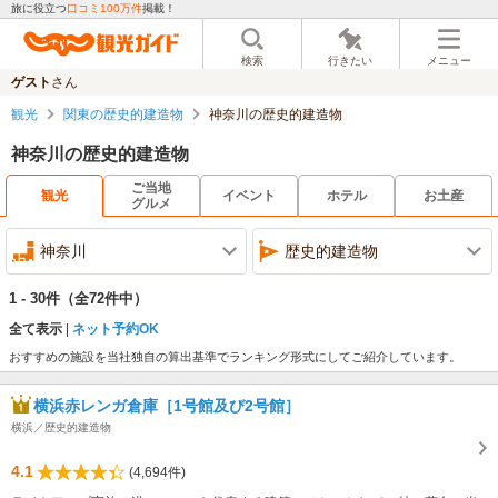
旅に役立つ
口コミ100万件
掲載！
検索
行きたい
メニュー
ゲスト
さん
観光
関東の歴史的建造物
神奈川の歴史的建造物
神奈川の歴史的建造物
ご当地
観光
イベント
ホテル
お土産
グルメ
神奈川
歴史的建造物
1 - 30件
（全72件中）
全て表示
ネット予約OK
おすすめの施設を当社独自の算出基準でランキング形式にしてご紹介しています。
横浜赤レンガ倉庫［1号館及び2号館］
横浜／歴史的建造物
4.1
(4,694件)