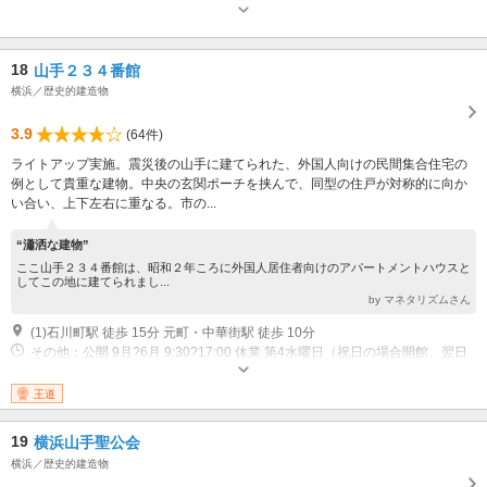
18
山手２３４番館
横浜／歴史的建造物
3.9
(64件)
ライトアップ実施。震災後の山手に建てられた、外国人向けの民間集合住宅の
例として貴重な建物。中央の玄関ポーチを挟んで、同型の住戸が対称的に向か
い合い、上下左右に重なる。市の...
“瀟洒な建物”
ここ山手２３４番館は、昭和２年ころに外国人居住者向けのアパートメントハウスと
してこの地に建てられまし...
by マネタリズムさん
(1)石川町駅 徒歩 15分 元町・中華街駅 徒歩 10分
その他：公開 9月?6月 9:30?17:00 休業 第4水曜日（祝日の場合開館、翌日
休） 休業 12月29日?1月3日 年末年始 公開 7月?8月 9:30?18:00
王道
19
横浜山手聖公会
横浜／歴史的建造物