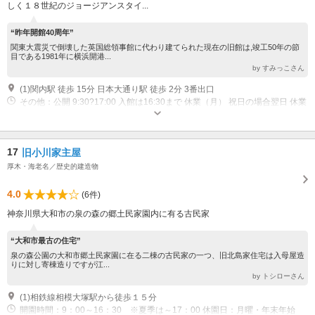
しく１８世紀のジョージアンスタイ...
“昨年開館40周年”
関東大震災で倒壊した英国総領事館に代わり建てられた現在の旧館は,竣工50年の節
目である1981年に横浜開港...
by すみっこさん
(1)関内駅 徒歩 15分 日本大通り駅 徒歩 2分 3番出口
その他：公開 9:30?17:00 入館は16:30まで 休業（月） 祝日の場合翌日 休業
年末年始/資料整理日
17
旧小川家主屋
厚木・海老名／歴史的建造物
4.0
(6件)
神奈川県大和市の泉の森の郷土民家園内に有る古民家
“大和市最古の住宅”
泉の森公園の大和市郷土民家園に在る二棟の古民家の一つ、旧北島家住宅は入母屋造
りに対し寄棟造りですが江...
by トシローさん
(1)相鉄線相模大塚駅から徒歩１５分
開園時間：9：00～16：30 ※夏季は～17：00 休園日：月曜・年末年始