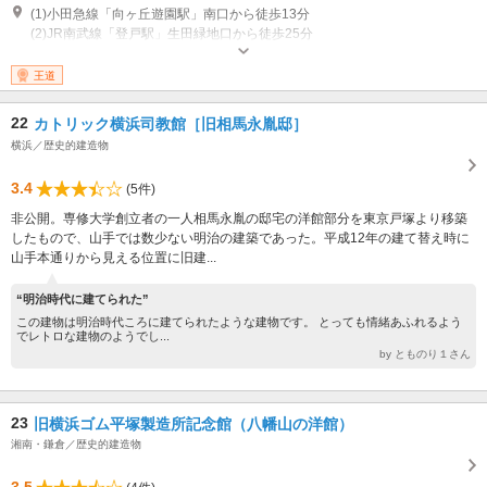
(1)小田急線「向ヶ丘遊園駅」南口から徒歩13分
(2)JR南武線「登戸駅」生田緑地口から徒歩25分
開園：3月～10月 午前9時30分～午後5時（入園は午後4時30分まで） 開
園：11月～2月 午前9時30分～午後4時30分（入園は午後4時まで） 休園
王道
日：月曜日（祝日の場合は開園） 祝日の翌日（土日の場合は開園） 年末
年始 ※臨時休園日あり
22
カトリック横浜司教館［旧相馬永胤邸］
横浜／歴史的建造物
3.4
(5件)
非公開。専修大学創立者の一人相馬永胤の邸宅の洋館部分を東京戸塚より移築
したもので、山手では数少ない明治の建築であった。平成12年の建て替え時に
山手本通りから見える位置に旧建...
“明治時代に建てられた”
この建物は明治時代ころに建てられたような建物です。 とっても情緒あふれるよう
でレトロな建物のようでし...
by とものり１さん
23
旧横浜ゴム平塚製造所記念館（八幡山の洋館）
湘南・鎌倉／歴史的建造物