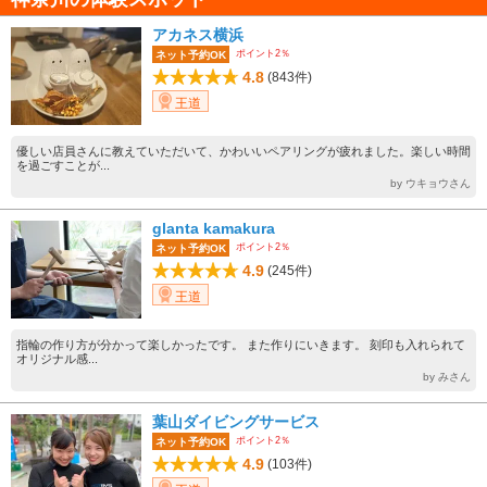
アカネス横浜
ポイント2％
ネット予約OK
4.8
(843件)
王道
優しい店員さんに教えていただいて、かわいいペアリングが疲れました。楽しい時間
を過ごすことが...
by ウキョウさん
glanta kamakura
ポイント2％
ネット予約OK
4.9
(245件)
王道
指輪の作り方が分かって楽しかったです。 また作りにいきます。 刻印も入れられて
オリジナル感...
by みさん
葉山ダイビングサービス
ポイント2％
ネット予約OK
4.9
(103件)