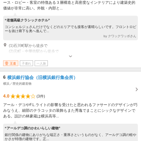
ース・ロビー・客室の特徴ある３層構造と高密度なインテリアにより建築史的
価値が非常に高い。外観・内部と...
“老舗高級クラシックホテル”
コンシェルジュさんだけでなくどのエリアでも接客が素晴らしいです。フロントロビ
ーを抜け廊下を奥へ進んで...
by クワックワッボさん
(1)石川町駅から徒歩で
(2)元町・中華街駅から徒歩で
王道
子連れ
一人旅
6
横浜銀行協会（旧横浜銀行集会所）
横浜／歴史的建造物
4.0
(3件)
アール・デコやF.L.ライトの影響を受けたと思われるファサードのデザインが巧
みなうえ、細部のテラコッタの装飾もまた秀逸でまことにシックなデザインで
ある。設計の林豪蔵は横浜高等...
“アールデコ調のかわいらしい建物”
銀行関係の建物にありがちな端正さ・重厚さというものがなく、アールデコ調の軽や
かさが特徴の建物です。正...