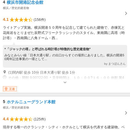
4
横浜市開港記念会館
横浜／歴史的建造物
4.1
(156件)
ライトアップ実施。横浜開港５０周年を記念して建てられた建物で、赤煉瓦と
花崗岩をとりまぜた辰野式フリークラッシックのスタイル。東南隅に高塔（時
計塔）・西南隅に八角ドーム・西...
“「ジャックの塔」と呼ばれる時計塔が特徴的な歴史建造物”
みなとみらい線「日本大通り駅」の出口からすぐの場所にありました。横浜の開港5
0周年記念事業の一環として...
by まつぼんさん
(1)関内駅 徒歩 10分 日本大通り駅 徒歩 1分
その他：開館 9:00?22:00 ＊見学時間は、１０：００?１６：００ 休館 第4
月曜（祝日・休日のときは翌日） 休館 年末年始
王道
5
ホテルニューグランド本館
横浜／歴史的建造物
4.4
(125件)
現存する唯一のクラシック・シティ・ホテルとして横浜を代表する建築物。ベ