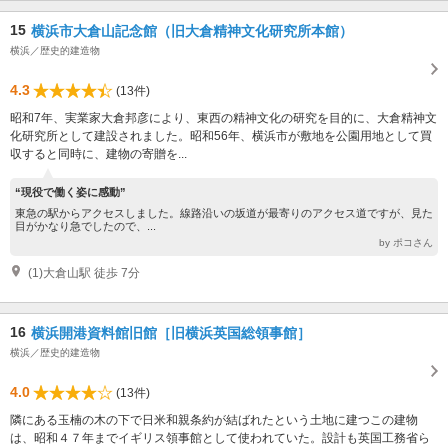
15
横浜市大倉山記念館（旧大倉精神文化研究所本館）
横浜／歴史的建造物
4.3
(13件)
昭和7年、実業家大倉邦彦により、東西の精神文化の研究を目的に、大倉精神文
化研究所として建設されました。昭和56年、横浜市が敷地を公園用地として買
収すると同時に、建物の寄贈を...
“現役で働く姿に感動”
東急の駅からアクセスしました。線路沿いの坂道が最寄りのアクセス道ですが、見た
目がかなり急でしたので、...
by ポコさん
(1)大倉山駅 徒歩 7分
16
横浜開港資料館旧館［旧横浜英国総領事館］
横浜／歴史的建造物
4.0
(13件)
隣にある玉楠の木の下で日米和親条約が結ばれたという土地に建つこの建物
は、昭和４７年までイギリス領事館として使われていた。設計も英国工務省ら