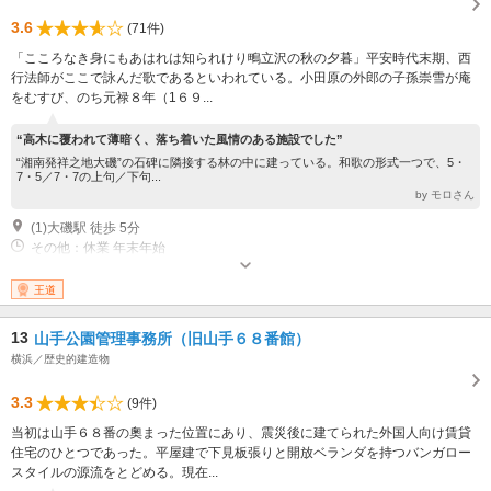
3.6
(71件)
「こころなき身にもあはれは知られけり鴫立沢の秋の夕暮」平安時代末期、西
行法師がここで詠んだ歌であるといわれている。小田原の外郎の子孫崇雪が庵
をむすび、のち元禄８年（1６９...
“高木に覆われて薄暗く、落ち着いた風情のある施設でした”
“湘南発祥之地大磯”の石碑に隣接する林の中に建っている。和歌の形式一つで、5・
7・5／7・7の上句／下句...
by モロさん
(1)大磯駅 徒歩 5分
その他：休業 年末年始
王道
13
山手公園管理事務所（旧山手６８番館）
横浜／歴史的建造物
3.3
(9件)
当初は山手６８番の奧まった位置にあり、震災後に建てられた外国人向け賃貸
住宅のひとつであった。平屋建で下見板張りと開放ベランダを持つバンガロー
スタイルの源流をとどめる。現在...