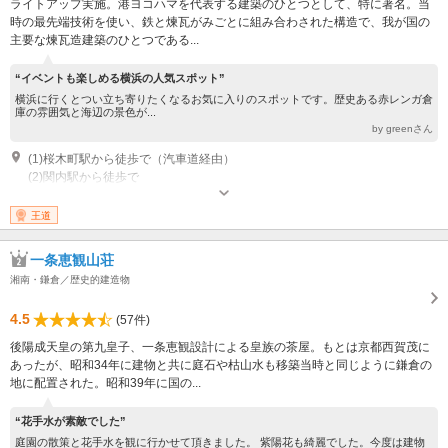
ライトアップ実施。港ヨコハマを代表する建築のひとつとして、特に著名。当
時の最先端技術を使い、鉄と煉瓦がみごとに組み合わされた構造で、我が国の
主要な煉瓦造建築のひとつである...
“イベントも楽しめる横浜の人気スポット”
横浜に行くとつい立ち寄りたくなるお気に入りのスポットです。歴史ある赤レンガ倉
庫の雰囲気と海辺の景色が...
by greenさん
(1)桜木町駅から徒歩で（汽車道経由）
(2)関内駅から徒歩で
王道
一条恵観山荘
湘南・鎌倉／歴史的建造物
4.5
(57件)
後陽成天皇の第九皇子、一条恵観設計による皇族の茶屋。もとは京都西賀茂に
あったが、昭和34年に建物と共に庭石や枯山水も移築当時と同じように鎌倉の
地に配置された。昭和39年に国の...
“花手水が素敵でした”
庭園の散策と花手水を観に行かせて頂きました。 紫陽花も綺麗でした。今度は建物