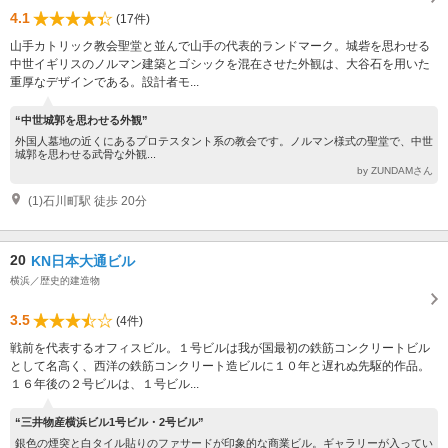
4.1
(17件)
山手カトリック教会聖堂と並んで山手の代表的ランドマーク。城砦を思わせる
中世イギリスのノルマン建築とゴシックを混在させた外観は、大谷石を用いた
重厚なデザインである。設計者モ...
“中世城郭を思わせる外観”
外国人墓地の近くにあるプロテスタント系の教会です。ノルマン様式の聖堂で、中世
城郭を思わせる武骨な外観...
by ZUNDAMさん
(1)石川町駅 徒歩 20分
20
KN日本大通ビル
横浜／歴史的建造物
3.5
(4件)
戦前を代表するオフィスビル。１号ビルは我が国最初の鉄筋コンクリートビル
として名高く、西洋の鉄筋コンクリート造ビルに１０年と遅れぬ先駆的作品。
１６年後の２号ビルは、１号ビル...
“三井物産横浜ビル1号ビル・2号ビル”
銀色の煙突と白タイル貼りのファサードが印象的な商業ビル。ギャラリーが入ってい