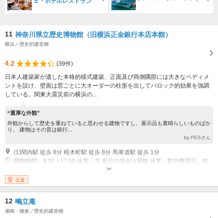
ェ・ホテルレストラン
11
神奈川県立歴史博物館（旧横浜正金銀行本店本館）
横浜／歴史的建造物
4.2
(39件)
日本人建築家が遺した本格的様式建築、正面及び両側隅部には大きなペディメ
ントを設け、壁面は窓ごとに大オーダーの柱形を出してバロック的効果を強調
している。関東大震災前の横浜の...
“重厚な外観”
外観からして歴史を重ねていると思わせる建物ですし、展示品も素晴らしいものばか
り。 建物はその昔は銀行...
by PESさん
(1)関内駅 徒歩 8分 桜木町駅 徒歩 8分 馬車道駅 徒歩 1分
開館時間：9:30～17:00 休業：月 祝日の場合は開館 休業：館内整理日、年
末年始
王道
12
鴫立庵
湘南・鎌倉／歴史的建造物