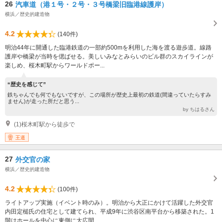
26
汽車道（港１号・２号・３号橋梁旧臨港線護岸）
横浜／歴史的建造物
4.2
(140件)
明治44年に開通した臨港鉄道の一部約500mを利用した海を渡る遊歩道。線路
護岸や橋梁が当時を偲ばせる。美しいみなとみらいのビル群のスカイラインが
楽しめ、桜木町駅からワールドポー...
“歴史を感じて”
鉄ちゃんでも何でもないですが、この場所が歴史上最初の鉄道(間違っていたらすみ
ません)が走った所だと思う...
by ちはるさん
(1)桜木町駅から徒歩で
王道
27
外交官の家
横浜／歴史的建造物
4.2
(100件)
ライトアップ実施（イベント時のみ）。明治から大正にかけて活躍した外交官
内田定槌氏の住宅として建てられ、平成9年に渋谷区南平台から移築された。1
階はホールを中心に東側に大広間...