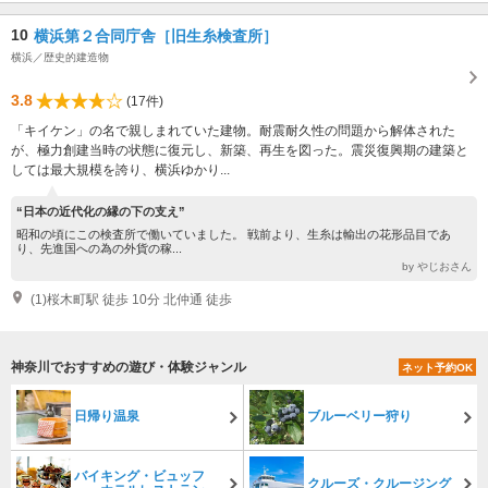
10
横浜第２合同庁舎［旧生糸検査所］
横浜／歴史的建造物
3.8
(17件)
「キイケン」の名で親しまれていた建物。耐震耐久性の問題から解体された
が、極力創建当時の状態に復元し、新築、再生を図った。震災復興期の建築と
しては最大規模を誇り、横浜ゆかり...
“日本の近代化の縁の下の支え”
昭和の頃にこの検査所で働いていました。 戦前より、生糸は輸出の花形品目であ
り、先進国への為の外貨の稼...
by やじおさん
(1)桜木町駅 徒歩 10分 北仲通 徒歩
神奈川でおすすめの遊び・体験ジャンル
ネット予約OK
日帰り温泉
ブルーベリー狩り
バイキング・ビュッフ
クルーズ・クルージング