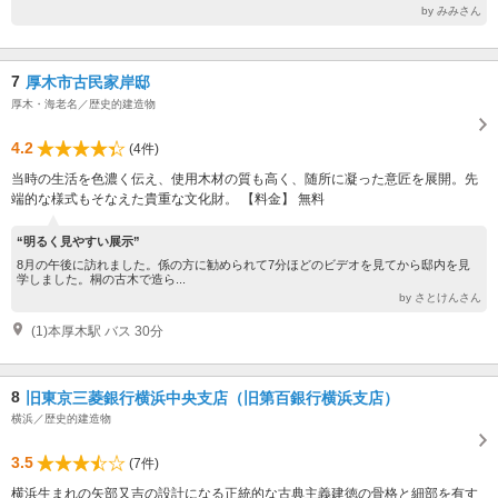
by みみさん
7
厚木市古民家岸邸
厚木・海老名／歴史的建造物
4.2
(4件)
当時の生活を色濃く伝え、使用木材の質も高く、随所に凝った意匠を展開。先
端的な様式もそなえた貴重な文化財。 【料金】 無料
“明るく見やすい展示”
8月の午後に訪れました。係の方に勧められて7分ほどのビデオを見てから邸内を見
学しました。桐の古木で造ら...
by さとけんさん
(1)本厚木駅 バス 30分
8
旧東京三菱銀行横浜中央支店（旧第百銀行横浜支店）
横浜／歴史的建造物
3.5
(7件)
横浜生まれの矢部又吉の設計になる正統的な古典主義建徳の骨格と細部を有す