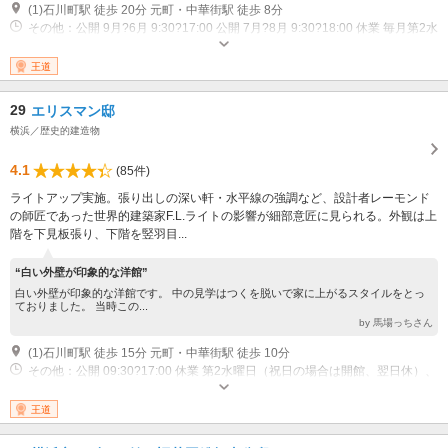
(1)石川町駅 徒歩 20分 元町・中華街駅 徒歩 8分
その他：公開 9月?6月 9:30?17:00 公開 7月?8月 9:30?18:00 休業 毎月第2水
（祝日の場合は開館、翌日休） 休業 12月29日?1月3日
王道
29
エリスマン邸
横浜／歴史的建造物
4.1
(85件)
ライトアップ実施。張り出しの深い軒・水平線の強調など、設計者レーモンド
の師匠であった世界的建築家F.L.ライトの影響が細部意匠に見られる。外観は上
階を下見板張り、下階を竪羽目...
“白い外壁が印象的な洋館”
白い外壁が印象的な洋館です。 中の見学はつくを脱いで家に上がるスタイルをとっ
ておりました。 当時この...
by 馬場っちさん
(1)石川町駅 徒歩 15分 元町・中華街駅 徒歩 10分
その他：公開 09:30?17:00 休業 第2水曜日（祝日の場合は開館、翌日休）、
年末年始（12月29日?1月3日）
王道