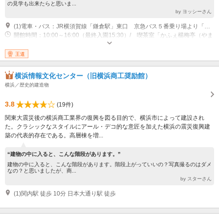
の見学も出来たらと思いま...
by ヨッシーさん
(1)電車・バス：JR横須賀線「鎌倉駅」東口 京急バス５番乗り場より「金沢八景・ハイランド・太刀洗」行 乗車10分程度 バス停「浄明寺」下車 バスの進む方向へ 徒歩２分
開館時間：10:00～16:00（最終入園15:30）/ 喫茶室「かふぇ楊梅亭（やま
ももてい）」10：00～16：00（ラストオーダー15：30） 休館日：月曜・
火曜（祝日の場合は開園の場合あり）その他、臨時休館あり ※随時HPカ
王道
レンダーに記載
横浜情報文化センター（旧横浜商工奨励館）
横浜／歴史的建造物
3.8
(19件)
関東大震災後の横浜商工業界の復興を図る目的で、横浜市によって建設され
た。クラシックなスタイルにアール・デコ的な意匠を加えた横浜の震災復興建
築の代表的存在である。高層棟を増...
“建物の中に入ると、こんな階段があります。”
建物の中に入ると、こんな階段があります。階段上がっていいの？写真撮るのはダメ
なの？と思いましたが、商...
by スターさん
(1)関内駅 徒歩 10分 日本大通り駅 徒歩