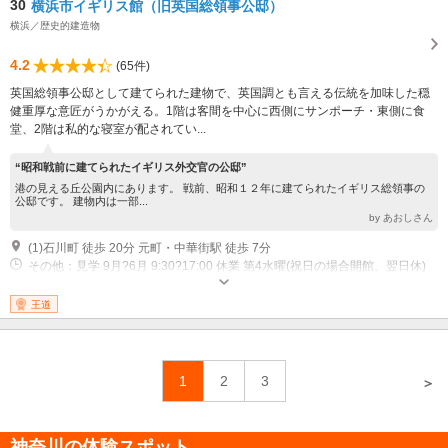
30
横浜市イギリス館（旧英国総領事公邸）
横浜／歴史的建造物
4.2
(65件)
英国総領事公邸として建てられた建物で、英国調とも言える伝統を加味した穏
健重厚な意匠がうかがえる。1階は客間を中心に西側にサンポーチ・東側に食
堂、2階は私的な寝室が配されてい...
“昭和戦前に建てられたイギリス外交官の公邸”
港の見える丘公園内にあります。 戦前、昭和１２年に建てられたイギリス総領事の
公邸です。 建物内は一部...
by あおしさん
(1)石川町 徒歩 20分 元町・中華街駅 徒歩 7分
その他：見学 9月?6月 9:30?17:00 休業 第4水曜(祝日の場合開館、翌日休)
休業 年末年始 見学 7月?8月 9:30?18:00
王道
1
2
3
＞
神奈川の体験スポット