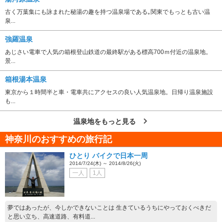
古く万葉集にも詠まれた秘湯の趣を持つ温泉場である｡関東でもっとも古い温
泉...
強羅温泉
あじさい電車で人気の箱根登山鉄道の最終駅がある標高700ｍ付近の温泉地。
景...
箱根湯本温泉
東京から１時間半と車・電車共にアクセスの良い人気温泉地。日帰り温泉施設
も...
温泉地をもっと見る
神奈川のおすすめの旅行記
ひとり バイクで日本一周
2014/7/24(木) ～ 2014/8/26(火)
一人
1人
夢ではあったが、今しかできないことは 生きているうちにやっておくべきだ
と思い立ち、高速道路、有料道...