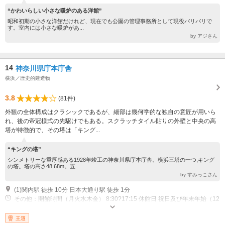
“かわいらしい小さな暖炉のある洋館”
昭和初期の小さな洋館だけれど、現在でも公園の管理事務所として現役バリバリで
す。室内には小さな暖炉があ...
by アジさん
14
神奈川県庁本庁舎
横浜／歴史的建造物
3.8
(81件)
外観の全体構成はクラシックであるが、細部は幾何学的な独自の意匠が用いら
れ、後の帝冠様式の先駆けでもある。スクラッチタイル貼りの外壁と中央の高
塔が特徴的で、その塔は「キング...
“キングの塔”
シンメトリーな重厚感ある1928年竣工の神奈川県庁本庁舎。横浜三塔の一つ,キング
の塔。塔の高さ48.68m。五...
by すみっこさん
(1)関内駅 徒歩 10分 日本大通り駅 徒歩 1分
その他：開館時間（月火水木金） 8:30?17:15 休館日 祝日及び年末年始（12
月29日から1月3日）
王道