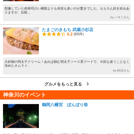
想像していた肉寿司のい種類よりも何倍も多いのが驚きでした。もちろん好き好みあ
りますが、比較...
by ハサミさん
たまごのきもち 武蔵小杉店
4.2
(60件)
大好物の明太子クリーム！あれば頼む明太子ソース系フードで、今回も迷うことなく
決めたオムライ...
by BUSさん
グルメをもっと見る
神奈川のイベント
鶴岡八幡宮 ぼんぼり祭