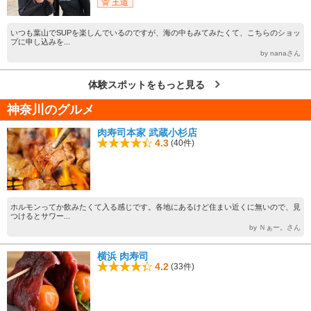
王道
いつも葉山でSUPを楽しんでいるのですが、海の中もみてみたくて、こちらのショッ
プに申し込みを...
by nanaさん
体験スポットをもっと見る
神奈川のグルメ
肉寿司本家 武蔵小杉店
4.3
(40件)
ホルモンってか飲みたくて入る感じです。各地にあるけど住まい近くに無いので、見
つけるとサワー...
by Ｎぁー。さん
横浜 肉寿司
4.2
(33件)