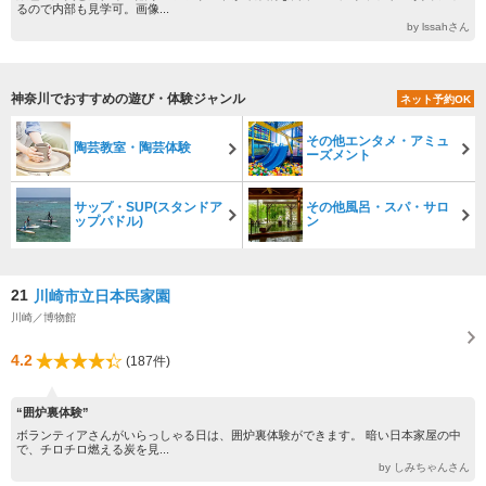
るので内部も見学可。画像...
by lssahさん
神奈川でおすすめの遊び・体験ジャンル
ネット予約OK
その他エンタメ・アミュ
陶芸教室・陶芸体験
ーズメント
サップ・SUP(スタンドア
その他風呂・スパ・サロ
ップパドル)
ン
21
川崎市立日本民家園
川崎／博物館
4.2
(187件)
“囲炉裏体験”
ボランティアさんがいらっしゃる日は、囲炉裏体験ができます。 暗い日本家屋の中
で、チロチロ燃える炭を見...
by しみちゃんさん