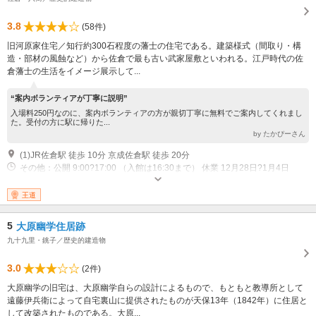
3.8
(58件)
旧河原家住宅／知行約300石程度の藩士の住宅である。建築様式（間取り・構
造・部材の風蝕など）から佐倉で最も古い武家屋敷といわれる。江戸時代の佐
倉藩士の生活をイメージ展示して...
“案内ボランティアが丁寧に説明”
入場料250円なのに、案内ボランティアの方が親切丁寧に無料でご案内してくれまし
た。受付の方に駅に帰りた...
by たかぴーさん
(1)JR佐倉駅 徒歩 10分 京成佐倉駅 徒歩 20分
その他：公開 9:00?17:00 （入館は16:30まで） 休業 12月28日?1月4日
（月） （月曜祝日の場合翌日），その他臨時休館日
王道
5
大原幽学住居跡
九十九里・銚子／歴史的建造物
3.0
(2件)
大原幽学の旧宅は、大原幽学自らの設計によるもので、もともと教導所として
遠藤伊兵衛によって自宅裏山に提供されたものが天保13年（1842年）に住居と
して改築されたものである。大原...