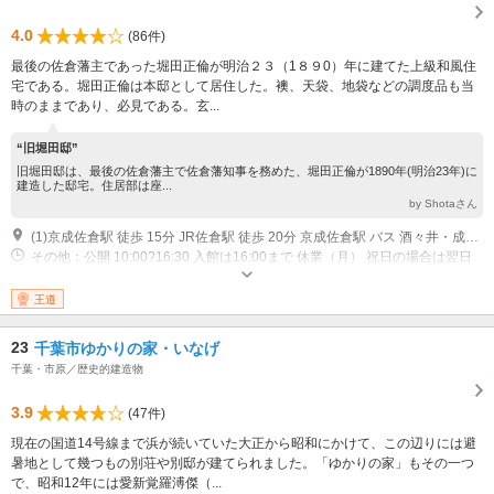
4.0
(86件)
最後の佐倉藩主であった堀田正倫が明治２３（1８９0）年に建てた上級和風住
宅である。堀田正倫は本邸として居住した。襖、天袋、地袋などの調度品も当
時のままであり、必見である。玄...
“旧堀田邸”
旧堀田邸は、最後の佐倉藩主で佐倉藩知事を務めた、堀田正倫が1890年(明治23年)に
建造した邸宅。住居部は座...
by Shotaさん
(1)京成佐倉駅 徒歩 15分 JR佐倉駅 徒歩 20分 京成佐倉駅 バス 酒々井・成田方面行き ［厚生園入口］ 徒歩 5分
その他：公開 10:00?16:30 入館は16:00まで 休業（月） 祝日の場合は翌日
休業 12月28日?1月4日 休業 その他の臨時休館日
王道
23
千葉市ゆかりの家・いなげ
千葉・市原／歴史的建造物
3.9
(47件)
現在の国道14号線まで浜が続いていた大正から昭和にかけて、この辺りには避
暑地として幾つもの別荘や別邸が建てられました。「ゆかりの家」もその一つ
で、昭和12年には愛新覚羅溥傑（...