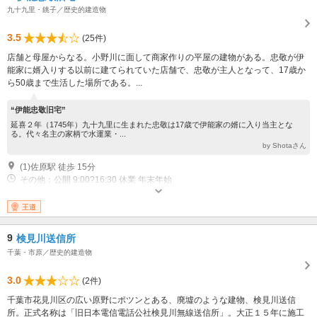
九十九里・銚子／歴史的建造物
3.5
(25件)
店舗と母屋からなる。小野川に面して商家作りの平屋の建物がある。忠敬が伊
能家に婿入りする以前に建てられていた店舗で、忠敬が主人となって、17歳か
ら50歳まで生活した場所である。...
“伊能忠敬旧宅”
延喜２年（1745年）九十九里に生まれた忠敬は17歳で伊能家の婿に入り当主とな
る。代々名主の家柄で水運業・...
by Shotaさん
(1)佐原駅 徒歩 15分
その他：公開 9:00?16:30 休業 年末年始
王道
9
検見川送信所
千葉・市原／歴史的建造物
3.0
(2件)
千葉市花見川区の広い原野にポツンとある、廃墟のような建物、検見川送信
所。正式名称は「旧日本電信電話公社検見川無線送信所」。大正１５年に施工