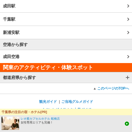
成田駅
千葉駅
新浦安駅
空港から探す
成田空港
関東のアクティビティ・体験スポット
都道府県から探す
このページのTOPへ
観光ガイド
ご当地グルメガイド
イベントガイド
お土産ガイド
千葉県の注目の宿・ホテル[PR]
みんなの旅行記
レオ癒カプセルホテル 船橋店
女性専用エリアも完備！
じゃらんTOPへ