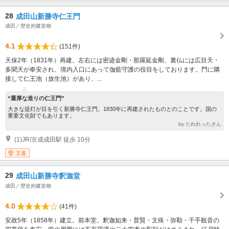
28
成田山新勝寺仁王門
成田／歴史的建造物
4.1
(151件)
天保2年（1831年）再建。左右には密迹金剛・那羅延金剛、裏仏には広目天・
多聞天が奉安され、境内入口にあって伽藍守護の役目をしております。門に隣
接して仁王池（放生池）があり、...
“重厚な造りの仁王門”
大きな提灯が目を引く新勝寺仁王門。1830年に再建されたものとのことです。国の
重要文化財でもあります。
by たれれったさん
(1)JR/京成成田駅 徒歩 10分
王道
29
成田山新勝寺釈迦堂
成田／歴史的建造物
4.0
(41件)
安政5年（1858年）建立。前本堂。釈迦如来・普賢・文殊・弥勒・千手観音の