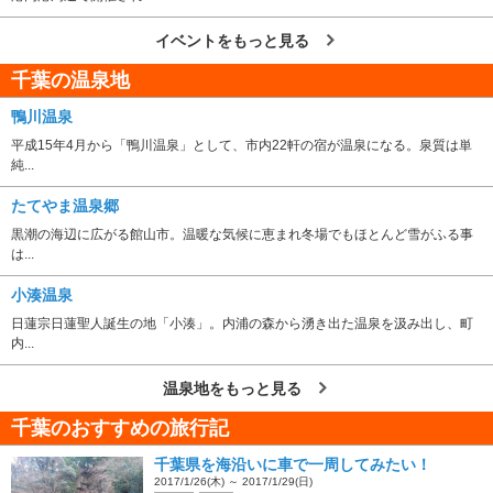
イベントをもっと見る
千葉の温泉地
鴨川温泉
平成15年4月から「鴨川温泉」として、市内22軒の宿が温泉になる。泉質は単
純...
たてやま温泉郷
黒潮の海辺に広がる館山市。温暖な気候に恵まれ冬場でもほとんど雪がふる事
は...
小湊温泉
日蓮宗日蓮聖人誕生の地「小湊」。内浦の森から湧き出た温泉を汲み出し、町
内...
温泉地をもっと見る
千葉のおすすめの旅行記
千葉県を海沿いに車で一周してみたい！
2017/1/26(木) ～ 2017/1/29(日)