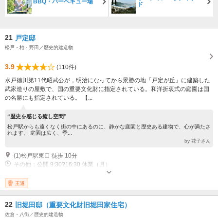
BBQ・バーベキュー場
ド
21
戸定邸
松戸・柏・野田／歴史的建造物
3.9
(110件)
水戸徳川第11代昭武公が，明治になってから景勝の地「戸定が丘」に建築した
武家造りの屋敷で、国の重要文化財に指定されている。和洋折衷式の庭園は国
の名勝にも指定されている。 【...
“歴史を感じる癒し空間”
松戸駅からも遠くなく街の中にあるのに、静かな庭園と歴史ある建物で、心が満たさ
れます。 庭園は広く、季...
by 花子さん
(1)松戸駅東口 徒歩 10分
その他：公開 9:30?16:30 休業（月）
王道
22
旧堀田邸（重要文化財旧堀田家住宅）
佐倉・八街／歴史的建造物