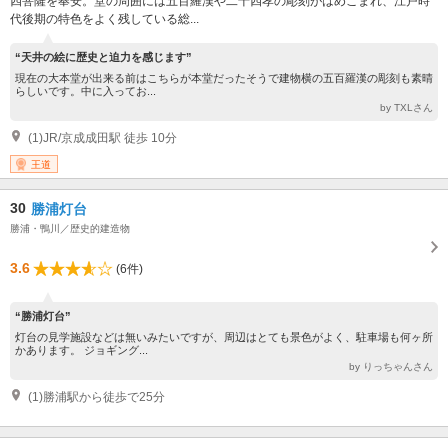
四菩薩を奉安。堂の周囲には五百羅漢や二十四孝の彫刻がはめこまれ、江戸時
代後期の特色をよく残している総...
“天井の絵に歴史と迫力を感じます”
現在の大本堂が出来る前はこちらが本堂だったそうで建物横の五百羅漢の彫刻も素晴
らしいです。中に入ってお...
by TXLさん
(1)JR/京成成田駅 徒歩 10分
王道
30
勝浦灯台
勝浦・鴨川／歴史的建造物
3.6
(6件)
“勝浦灯台”
灯台の見学施設などは無いみたいですが、周辺はとても景色がよく、駐車場も何ヶ所
かあります。 ジョギング...
by りっちゃんさん
(1)勝浦駅から徒歩で25分