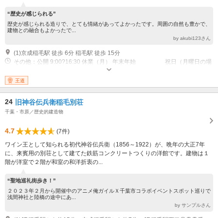
“歴史が感じられる”
歴史が感じられる造りで、とても情緒があってよかったです。周囲の自然も豊かで、
建物との融合もよかったで...
by akubi123さん
(1)京成稲毛駅 徒歩 6分 稲毛駅 徒歩 15分
その他：公開 9:00?16:30 休業（月） 年末年始 祝日（月曜日の場
合は翌日）
王道
24
旧神谷伝兵衛稲毛別荘
千葉・市原／歴史的建造物
4.7
(7件)
ワイン王として知られる初代神谷伝兵衛（1856～1922）が、晩年の大正7年
に、来賓用の別荘として建てた鉄筋コンクリートつくりの洋館です。建物は１
階が洋室で２階が和室の和洋折衷の...
“聖地巡礼街歩き！”
２０２３年２月から開催中のアニメ俺ガイルＸ千葉市コラボイベントスポット巡りで
浅間神社と陸橋の途中にあ...
by サンプルさん