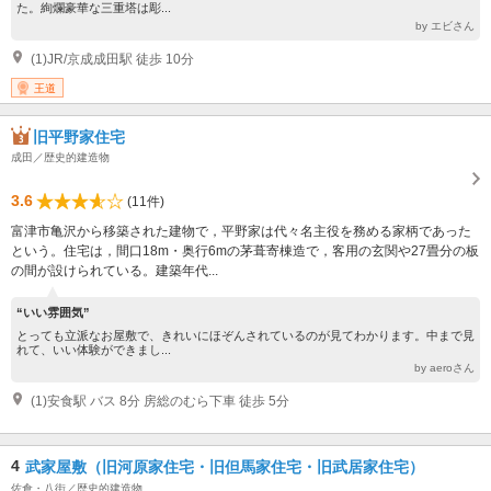
た。絢爛豪華な三重塔は彫...
by エビさん
(1)JR/京成成田駅 徒歩 10分
王道
旧平野家住宅
成田／歴史的建造物
3.6
(11件)
富津市亀沢から移築された建物で，平野家は代々名主役を務める家柄であった
という。住宅は，間口18m・奥行6mの茅葺寄棟造で，客用の玄関や27畳分の板
の間が設けられている。建築年代...
“いい雰囲気”
とっても立派なお屋敷で、きれいにほぞんされているのが見てわかります。中まで見
れて、いい体験ができまし...
by aeroさん
(1)安食駅 バス 8分 房総のむら下車 徒歩 5分
4
武家屋敷（旧河原家住宅・旧但馬家住宅・旧武居家住宅）
佐倉・八街／歴史的建造物