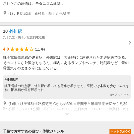
されたこの建物は、モダニズム建築...
(1)ＪＲ総武線「新検見川駅」から徒歩
10
外川駅
九十九里・銚子／歴史的建造物
4.0
(11件)
銚子電気鉄道線の終着駅、外川駅は、大正時代に建築された木造駅舎である。
そのレトロな外観はもちろん、構内にあるランプやベンチ、時刻表など、昔の
雰囲気そのままを今に伝えている...
“外川駅”
銚子電鉄の終点駅 外川駅に着いても電車が着ません、昼間では本数も少ないんです
ね、旧車輛が保存展示され...
by アッキさん
(1)車：銚子連絡道路横芝光ICから約39km 東関東自動車道潮来ICから約39km 東総有料道路大角ICから約38.4km
公開：デハ801公開 平日9:00～15:00、土日祝9：00～16:30 休業日：なし
千葉でおすすめの遊び・体験ジャンル
ネット予約OK