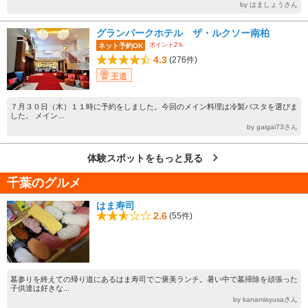
by はましょうさん
グランパークホテル ザ・ルクソー南柏
ポイント2％
ネット予約OK
4.3
(276件)
王道
７月３０日（木）１１時に予約をしました。今回のメイン料理は冷製パスタを選びま
した。 メイン...
by gaigai73さん
体験スポットをもっと見る
千葉のグルメ
はま寿司
2.6
(55件)
墓参りを終えての帰り道にあるはま寿司でご褒美ランチ。暑い中で墓掃除を頑張った
子供達は好きな...
by kanamisyusaさん