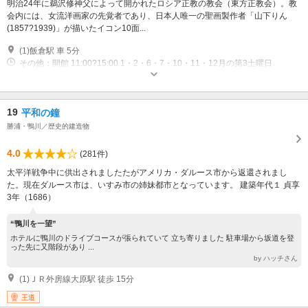
明治24年に鵜沢修神父によって開かれたロシア正教の教会（東方正教会）。教
会内には、女流洋画家の先覚者であり、日本人唯一の聖画製作者「山下りん
(1857?1939)」が描いたイコン10面...
(1)飯倉駅 車 5分
その他：開館 11:00?15:00 1・2・6・7・10・11・12月の第3土曜日
19
平和の鐘
勝浦・鴨川／歴史的建造物
4.0
(281件)
太平洋戦争中に供出されましたたがアメリカ・ダルース市から返還されまし
た。現在ダルース市は、いすみ市の姉妹都市となっています。 建築年代１ 貞享
3年（1686）
“鴨川を一望”
ホテルに鴨川のドライブコースが張られていて 立ち寄りました 駐車場から坂道を登
った先に又階段があり ...
by ハッチさん
(1)ＪＲ外房線大原駅 徒歩 15分
王道