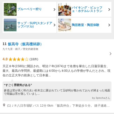
バイキング・ビュッフ
ブルーベリー狩り
ェ・ホテルレストラン
サップ・SUP(スタンドア
陶芸教室・陶芸体験
ップパドル)
11
飯高寺（飯高檀林跡）
九十九里・銚子／歴史的建造物
4.0
(18件)
天正８年(1580)に開設され、明治７年(1874)まで名僧を輩出した日蓮宗最古、
最大、最高の学問所。最盛期には６00から８00人もの学僧が学んだとされ、現
在の立正大学の前身として日本最...
“すごく雰囲気がある”
参道は背が高く幹の太い杉木立に囲まれていて玉砂利が敷かれておらず締まった地面
で両脇は苔が蒸していまし...
by 3pinchaさん
(1)ＪＲ八日市場駅 バス 12分 6km 「飯高仲台」下車徒歩５分。 銚子連絡道 横芝光I.C. 車 18分 12km