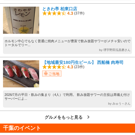
ときわ亭 柏東口店
4.3
(37件)
ホルモン中心でもなく普通に焼肉メニューが豊富で飲み放題サワーがメチャ安いので
トータルでリー...
by 堺宇野田泓昌磨さん
【地域最安180円生ビール】 西船橋 肉寿司
4.3
(23件)
ご当地
2026/7月の平日・飲みの集まり（4人）で利用。 飲み放題サワーの主役は席備え付け
サーバーによ...
by みゅう～さん
グルメをもっと見る
千葉のイベント