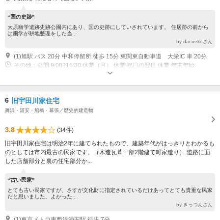
“国の史跡”
大原幽学遺跡史跡公園内にあり、国の史跡にしていされています。 住居跡の前から
は幽学が耕地整理をした当...
by dai-nekoさん
(1)旭駅 バス 20分 中和停留所 徒歩 15分 東関東自動車道 大栄IC 車 20分
その他：公開 9:00?16:30 休業（月） 休業 祝日の翌日 休業 年末年始
6
旧宇田川家住宅
舞浜・浦安・船橋・幕張／歴史的建造物
3.8
(34件)
旧宇田川家住宅は明治2年に建てられたもので、建築年代がはっきりとわかるも
のとしては市内最古の民家です。（木造瓦葺一部2階建て町家造り） 道路に面
した店舗部分と裏の住宅部分か...
“古い民家”
とても古い民家ですが、さすが文化財に指定されているだけあってとても貴重な民家
だと思いました。よかった...
by きっつんさん
(1)東京メトロ東西線浦安駅 徒歩 7分