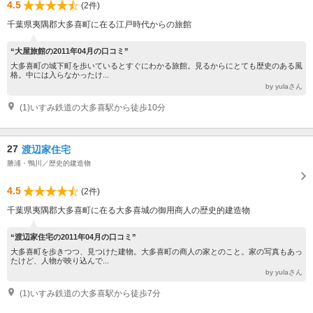
4.5
(2件)
千葉県夷隅郡大多喜町に在る江戸時代からの旅館
“大屋旅館の2011年04月の口コミ”
大多喜町の城下町を歩いているとすぐにわかる旅館。見るからにとても歴史のある風
格。中には入らなかったけ...
by yulaさん
(1)いすみ鉄道の大多喜駅から徒歩10分
27
渡辺家住宅
勝浦・鴨川／歴史的建造物
4.5
(2件)
千葉県夷隅郡大多喜町に在る大多喜城の御用商人の歴史的建造物
“渡辺家住宅の2011年04月の口コミ”
大多喜町を歩きつつ、見つけた建物。大多喜町の商人の家とのこと。家の写真もあっ
たけど、人物が映り込んで...
by yulaさん
(1)いすみ鉄道の大多喜駅から徒歩7分