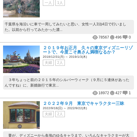
一人
1人
千葉県を海沿いに車で一周してみたいと思い、女性一人3泊4日で行いまし
た。以前から行ってみたかった濃...
78567
496
0
２０１９年お正月 久々の東京ディズニーリゾ
ートで、今度こそ奥さん満喫なるか？
2018/12/31(月) ～ 2019/1/3(木)
夫婦
2人
３年ちょっと前の２０１５年のシルバーウィーク（９月に５連休があった
んですね）に、新婚旅行で東京...
18972
427
1
２０２２年９月 東京でキャラクター三昧
2022/9/18(日) ～ 2022/9/22(木)
夫婦
2人
妻が、ディズニーから各地のゆるキャラまで、いろんなキャラクターが大