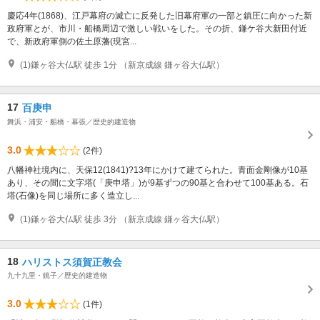
慶応4年(1868)、江戸幕府の滅亡に反発した旧幕府軍の一部と鎮圧に向かった新
政府軍とが、市川・船橋周辺で激しい戦いをした。その折、鎌ケ谷大新田付近
で、新政府軍側の佐土原藩(現宮...
(1)鎌ヶ谷大仏駅 徒歩 1分 （新京成線 鎌ヶ谷大仏駅）
17
百庚申
舞浜・浦安・船橋・幕張／歴史的建造物
3.0
(2件)
八幡神社境内に、天保12(1841)?13年にかけて建てられた。青面金剛像が10基
あり、その間に文字塔(「庚申塔」)が9基ずつの90基と合わせて100基ある。石
塔(石像)を同じ場所に多く造立し...
(1)鎌ヶ谷大仏駅 徒歩 3分 （新京成線 鎌ヶ谷大仏駅）
18
ハリストス須賀正教会
九十九里・銚子／歴史的建造物
3.0
(1件)