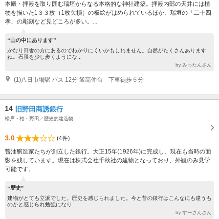
本殿・拝殿を取り囲む瑞垣からなる本格的な神社建築。拝殿内部の天井には植
物を描いた1３３枚（1枚欠損）の板絵がはめられているほか、瑞垣の「二十四
孝」の彫刻など見どころが多い。...
“山の中にあります”
かなり田舎の方にあるのでわかりにくいかもしれません。自然がたくさんあります
ね。石段を少し歩くようにな...
by みったんさん
(1)八日市場駅 バス 12分 飯高仲台 下車徒歩５分
14
旧野田商誘銀行
松戸・柏・野田／歴史的建造物
3.0
(4件)
醤油醸造家たちが創立した銀行。大正15年(1926年)に完成し、現在も当時の面
影を残しています。現在は株式会社千秋社の建物となっており、外観のみ見学
可能です。
“歴史”
建物がとても立派でした。歴史を感じられました。今と昔の銀行はこんなにも違うも
のかと感じられ勉強になり...
by すーさんさん