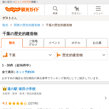
旅に役立つ
口コミ100万件
掲載！
検索
行きたい
メニュー
ゲスト
さん
観光
関東の歴史的建造物
千葉の歴史的建造物
千葉の歴史的建造物
ご当地
観光
イベント
ホテル
お土産
グルメ
千葉
歴史的建造物
1 - 30件
（全56件中）
全て表示
ネット予約OK
おすすめの施設を当社独自の算出基準でランキング形式にしてご紹介しています。
道の駅 保田小学校
木更津・君津・富津／歴史的建造物
4.1
(227件)