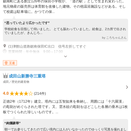
鋸南町にある創立126年の保田小学校が、「道の駅 」として生まれ変わった。
地元物産の販売所は体育館を改修した建物。その他温浴施設などがある。そし
て校庭は駐車場に。かつての保...
“思っていたより広かったです”
学校給食を目指して伺いました。 とても賑わっていました。給食は、2カ所で出され
ていましたが、きんじろ...
by ころちゃんさん
(1)津館山道路鋸南保田IC出口 信号左折してすぐ
営業時間：年中無休 9:00～17:00
王道
成田山新勝寺三重塔
成田／歴史的建造物
4.0
(214件)
正徳2年（1712年）建立。塔内には五智如来を奉納し、周囲には「十六羅漢」
の彫刻がめぐらされた塔です。又、雲水紋の彫刻をほどこした各層の垂木は1枚
板でつくられた珍しいものです。...
“絢爛豪華”
朝一でお参りしてきたので広い境内には人がいなかったのでゆっくり写真を撮れまし