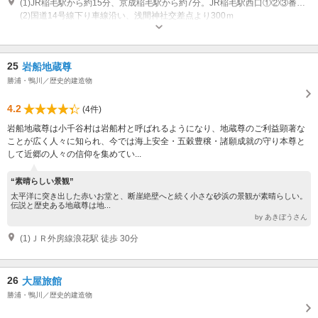
(1)JR稲毛駅から約15分、京成稲毛駅から約7分。JR稲毛駅西口①②③番乗り場から１駅「京成稲毛駅入口」下車徒歩5分
(2)国道14号線下り車線沿い、浅間神社交差点より300ｍ
営業時間：9:00～17:15 定休日：月曜日（祝日の場合は翌平日）
25
岩船地蔵尊
勝浦・鴨川／歴史的建造物
4.2
(4件)
岩船地蔵尊は小千谷村は岩船村と呼ばれるようになり、地蔵尊のご利益顕著な
ことが広く人々に知られ、今では海上安全・五穀豊穣・諸願成就の守り本尊と
して近郷の人々の信仰を集めてい...
“素晴らしい景観”
太平洋に突き出した赤いお堂と、断崖絶壁へと続く小さな砂浜の景観が素晴らしい。
伝説と歴史ある地蔵尊は地...
by あきぼうさん
(1)ＪＲ外房線浪花駅 徒歩 30分
26
大屋旅館
勝浦・鴨川／歴史的建造物