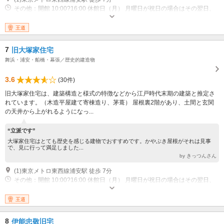
その他：開館 10:00?16:00 休館日（月） 月曜日が祝日の場合はその翌日、
祝日の翌日、年末年始(12月27日?1月4日)
王道
7
旧大塚家住宅
舞浜・浦安・船橋・幕張／歴史的建造物
3.6
(30件)
旧大塚家住宅は、建築構造と様式の特徴などから江戸時代末期の建築と推定さ
れています。（木造平屋建て寄棟造り、茅葺） 屋根裏2階があり、土間と玄関
の天井から上がれるようになっ...
“立派です”
大塚家住宅はとても歴史を感じる建物でおすすめです。かやぶき屋根がそれは見事
で、見に行って満足しました...
by きっつんさん
(1)東京メトロ東西線浦安駅 徒歩 7分
その他：開館 10:00?16:00 休館日（月） 月曜日が祝日の場合はその翌日、
祝日の翌日、年末年始（12/27?1/4）
王道
8
伊能忠敬旧宅