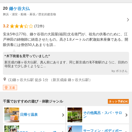
20
鎌ケ谷大仏
舞浜・浦安・船橋・幕張／歴史的建造物
3.2
(72件)
安永5年(1776)、鎌ケ谷宿の大国屋(福田)文右衛門が、祖先の供養のために、江
戸神田の鋳物師に鋳造させたもの。高さ1.8メートルの釈迦如来座像である。開
眼供養には僧侶50人あまりを請...
“木下街道を見守っていました”
新京成の鎌ヶ谷大仏駅、真ん前にあります、同じ新京成の滝不動駅のように、目的の
寺院まで少し歩くようなこ...
by ポコさん
(1)鎌ヶ谷大仏駅 徒歩 1分 （新京成線 鎌ヶ谷大仏駅）
王道
千葉でおすすめの遊び・体験ジャンル
ネット予約OK
その他風呂・スパ・サロ
日帰り温泉
ン
サーフィン・ボディボー