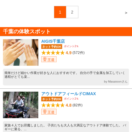
1
2
＞
千葉の体験スポット
AIGIS千葉店
ポイント2％
ネット予約OK
4.9
(572件)
王道
簡単だけど細かい作業が好きな人におすすめです。 自分の手で金属を加工していく
過程がとても楽...
by Masatoonさん
アウトドアフィールドCIMAX
ポイント2％
ネット予約OK
4.8
(82件)
王道
家族４人でお邪魔しました。 子供たちも大人も大満足なアウトドア体験でした。 バ
ギーに乗る、...