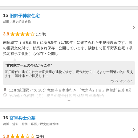
15
旧御子神家住宅
成田／歴史的建造物
3.9
(15件)
南房総市（旧丸山町）に安永9年（1780年）に建てられた中規模農家です。国
の重要文化財で、移築され保存・公開しています。隣接して旧平野家住宅（県
指定有形文化財）も保存・公開し...
“古民家ブームの今だからこそ”
江戸時代に建てられた大変貴重な建物ですが、現代だからこそより一層魅力的に見え
ます。興味津々で拝見しま...
by みったんさん
(1)JR成田駅 バス 20分 竜角寺台車庫行き 「竜角寺2丁目」停留所 徒歩 8分
その他：休館日（月） 祝日の場合は翌日 休館日 年末年始
16
官軍兵士の墓
舞浜・浦安・船橋・幕張／歴史的建造物
3.0
(2件)