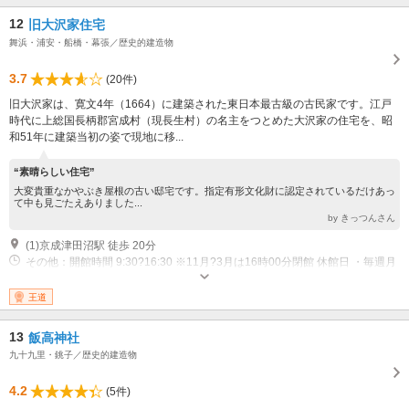
12
旧大沢家住宅
舞浜・浦安・船橋・幕張／歴史的建造物
3.7
(20件)
旧大沢家は、寛文4年（1664）に建築された東日本最古級の古民家です。江戸
時代に上総国長柄郡宮成村（現長生村）の名主をつとめた大沢家の住宅を、昭
和51年に建築当初の姿で現地に移...
“素晴らしい住宅”
大変貴重なかやぶき屋根の古い邸宅です。指定有形文化財に認定されているだけあっ
て中も見ごたえありました...
by きっつんさん
(1)京成津田沼駅 徒歩 20分
その他：開館時間 9:30?16:30 ※11月?3月は16時00分閉館 休館日 ・毎週月
曜日（休日の場合は翌平日） ・毎月第2金曜日（休日の場合は前日） ・年末
年始（12月29日?1月4日）
王道
13
飯高神社
九十九里・銚子／歴史的建造物
4.2
(5件)