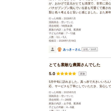
が、おかげで足元がとても清潔で、非常に居
バチがブンブン飛んでいる姿も可愛くて癒され
類と色々考えると安いと感じました。また来
行った時期：2026年1月
混雑具合：空いていた
滞在時間：1時間未満
家族の内訳：お子様、配偶者
子どもの年齢：7～12歳
人数：3人～5人
投稿日：2026年1月19日
あっき～さん
女性／30代
とても素敵な農園さんでした
5.0
家族
5月中旬に訪れました。真っ赤で大きいいろん
応、サービスも丁寧にしていただき、安心し
行った時期：2025年5月
混雑具合：空いていた
滞在時間：1～2時間
家族の内訳：お子様、配偶者
子どもの年齢：4～6歳
人数：3人～5人