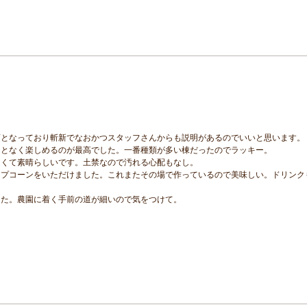
画となっており斬新でなおかつスタッフさんからも説明があるのでいいと思います。
ことなく楽しめるのが最高でした。一番種類が多い棟だったのでラッキー。
なくて素晴らしいです。土禁なので汚れる心配もなし。
ップコーンをいただけました。これまたその場で作っているので美味しい。ドリンク
した。農園に着く手前の道が細いので気をつけて。