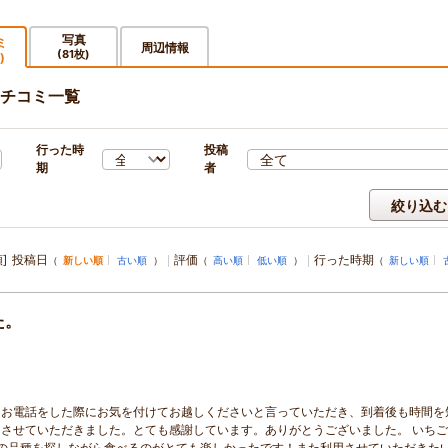
写真
ミ
周辺情報
(81枚)
)
チコミ一覧
行った時
投稿
期
者
絞り込む
]
投稿日
評価
行った時期
（
新しい順
古い順
）
（
高い順
低い順
）
（
新しい順
た。
、お電話をした際にお気を付けてお越しくださいと言っていただき、到着後も時間を
させていただきました。とても感謝しています。ありがとうございました。 いち
の品種を探しながら食べるのがとても楽しかったです！また利用させていただきた