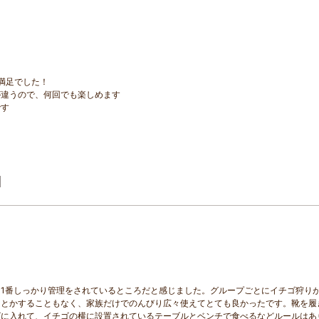
満足でした！
が違うので、何回でも楽しめます
です
1番しっかり管理をされているところだと感じました。グループごとにイチゴ狩り
りとかすることもなく、家族だけでのんびり広々使えてとても良かったです。靴を履
ゴに入れて、イチゴの横に設置されているテーブルとベンチで食べるなどルールはあ