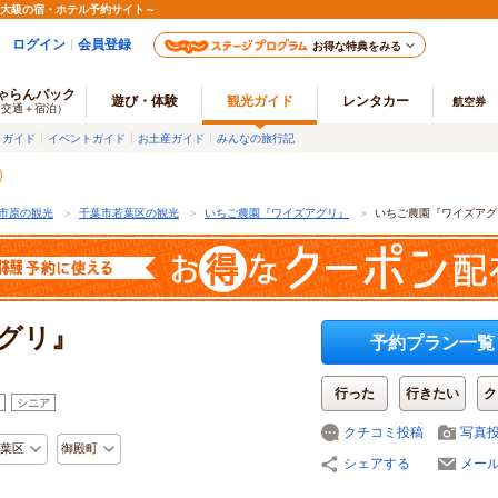
最大級の宿・ホテル予約サイト～
ログイン
会員登録
お得な特典をみる
ゃらんパック
遊び・体験
観光ガイド
レンタカー
航空券
（交通＋宿泊）
メガイド
イベントガイド
お土産ガイド
みんなの旅行記
市原の観光
＞
千葉市若葉区の観光
＞
いちご農園『ワイズアグリ』
＞
いちご農園『ワイズアグ
グリ』
予約プラン一覧
行った
行きたい
ク
シニア
クチコミ投稿
写真
葉区
御殿町
シェアする
メー