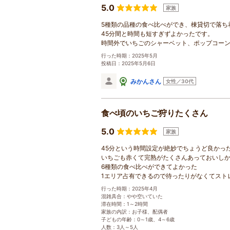
5.0
家族
5種類の品種の食べ比べができ、棟貸切で落ち
45分間と時間も短すぎずよかったです。
時間外でいちごのシャーベット、ポップコー
行った時期：2025年5月
投稿日：2025年5月6日
みかんさん
女性／30代
食べ頃のいちご狩りたくさん
5.0
家族
45分という時間設定が絶妙でちょうど良かっ
いちごも赤くて完熟がたくさんあっておいし
6種類の食べ比べができてよかった
1エリア占有できるので待ったりがなくてスト
行った時期：2025年4月
混雑具合：やや空いていた
滞在時間：1～2時間
家族の内訳：お子様、配偶者
子どもの年齢：0～1歳、4～6歳
人数：3人～5人