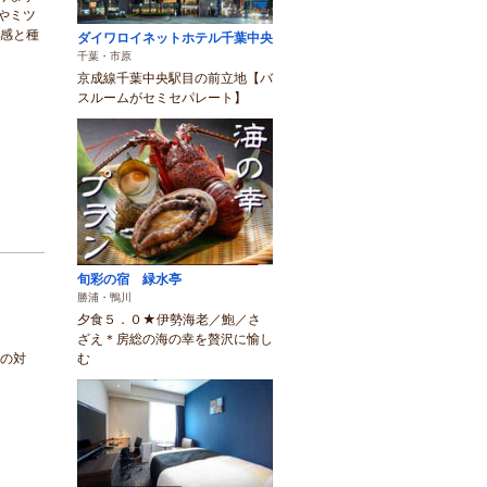
やミツ
潔感と種
ダイワロイネットホテル千葉中央
千葉・市原
京成線千葉中央駅目の前立地【バ
スルームがセミセパレート】
旬彩の宿 緑水亭
勝浦・鴨川
夕食５．０★伊勢海老／鮑／さ
ざえ＊房総の海の幸を贅沢に愉し
への対
む