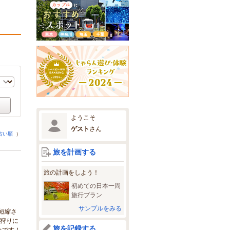
ようこそ
ゲスト
さん
古い順
）
旅を計画する
旅の計画をしよう！
初めての日本一周
旅行プラン
サンプルをみる
短縮さ
ご狩りに
旅を記録する
いです！