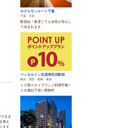
ホテルサンルート千葉
千葉・市原
駅直結！夜遅くても女性が安心し
て泊まれます
ベッセルイン京成津田沼駅前
舞浜・浦安・船橋・幕張
１０階スカイラウンジ利用可能！
１８歳以下添い寝無料
ができる
き替え
ります