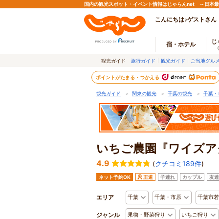
国内の観光スポット・イベント情報はじゃらんnet ～日本
こんにちは♪ゲストさん
じ
宿・ホテル
観光ガイド
旅行ガイド
観光ガイド
ご当地グル
ポイントがたまる・つかえる
観光ガイド
＞
関東の観光
＞
千葉の観光
＞
千葉・
いちご農園『ワイズア
4.9
(
クチコミ189件
)
ネット予約OK
王道
子連れ
カップル
友達
エリア
千葉
千葉・市原
千葉市若
ジャンル
果物・野菜狩り
いちご狩り