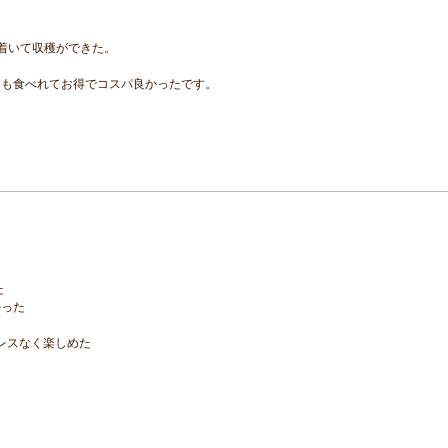
着いて収穫ができた。
ンも食べれてお得でコスパ良かったです。
た
かった
レスなく楽しめた