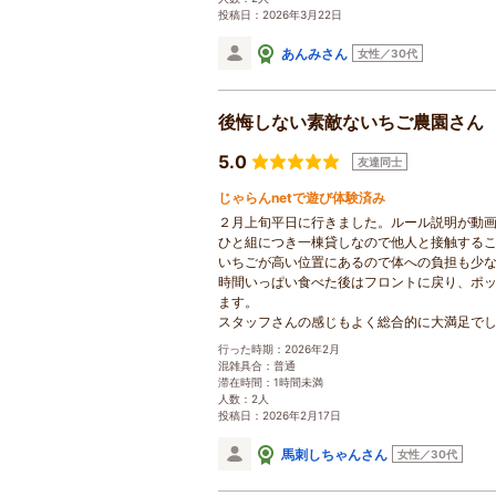
投稿日：2026年3月22日
あんみさん
女性／30代
後悔しない素敵ないちご農園さん
5.0
友達同士
じゃらんnetで遊び体験済み
２月上旬平日に行きました。ルール説明が動
ひと組につき一棟貸しなので他人と接触する
いちごが高い位置にあるので体への負担も少
時間いっぱい食べた後はフロントに戻り、ポ
ます。
スタッフさんの感じもよく総合的に大満足で
行った時期：2026年2月
混雑具合：普通
滞在時間：1時間未満
人数：2人
投稿日：2026年2月17日
馬刺しちゃんさん
女性／30代