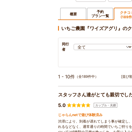
予約
クチコ
概要
プラン一覧
(189件
いちご農園『ワイズアグリ』のク
同行
者
1 - 10件
（全189件中）
[並び順
スタッフさん達がとても親切でし
5.0
カップル・夫婦
じゃらんnetで遊び体験済み
渋滞により、到着が遅れてしまう事が確定し
れるなどなく、通常通りの時間でいちご狩りを
ついては6種類の品種が食べられ、お気に入り