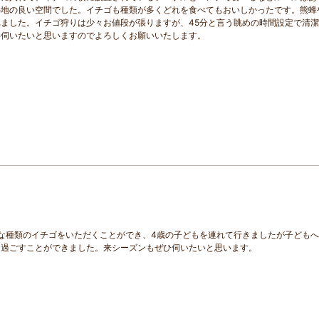
心地の良い空間でした。イチゴも種類が多くどれを食べてもおいしかったです。熊蜂
ました。イチゴ狩りは少々お値段が張りますが、45分と言う眺めの時間設定で清
年伺いたいと思いますのでよろしくお願いいたします。
な種類のイチゴをいただくことができ、4歳の子どもを連れて行きましたが子ども
て過ごすことができました。来シーズンもぜひ伺いたいと思います。