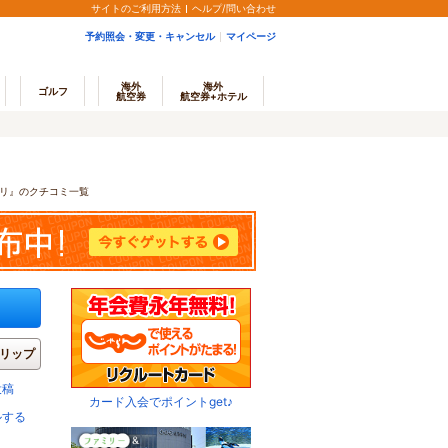
サイトのご利用方法
ヘルプ/問い合わせ
予約照会・変更・キャンセル
マイページ
海外
海外
ゴルフ
航空券
航空券+ホテル
リ』のクチコミ一覧
リップ
投稿
カード入会でポイントget♪
ルする