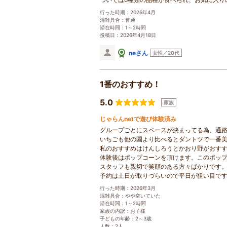
行った時期：2026年4月
混雑具合：普通
滞在時間：1～2時間
投稿日：2026年4月18日
neさん
女性／20代
1番のおすすめ！
5.0
家族
じゃらんnetで遊び体験済み
グループごとにスペースが決まってる為、通
いちごも他の園より比べるとダントツで一番
私のおすすめはけんしろうとかおり野がおす
体験後はポップコーンを頂けます。このポッ
スタッフも親切で笑顔のある方々ばかりです
予約は土日が取りづらいので平日が狙い目で
行った時期：2026年3月
混雑具合：やや空いていた
滞在時間：1～2時間
家族の内訳：お子様
子どもの年齢：2～3歳
人数：2人