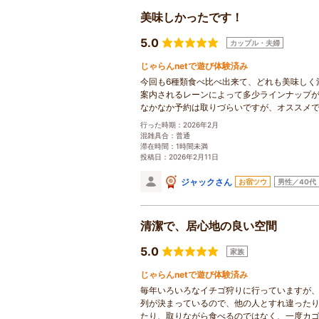
美味しかったです！
5.0
カップル・夫婦
じゃらんnetで遊び体験済み
今回も6種類食べ比べ出来て、どれも美味しく
案内されるレーンによって多少ラインナップ
なかなか予約は取りづらいですが、オススメ
行った時期：2026年2月
混雑具合：普通
滞在時間：1時間未満
投稿日：2026年2月11日
ジャックさん
お宿ツウ
男性／40代
清潔で、居心地の良い空間
5.0
家族
じゃらんnetで遊び体験済み
毎年いろいろなイチゴ狩りに行っていますが、
列が決まっているので、他の人とすれ違った
たり、取りながら食べるのではなく、一度カ