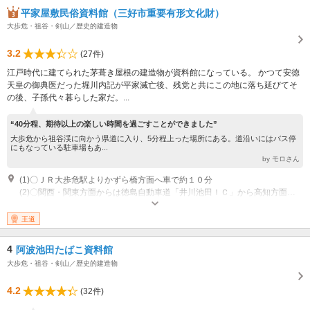
平家屋敷民俗資料館（三好市重要有形文化財）
大歩危・祖谷・剣山／歴史的建造物
3.2
(27件)
江戸時代に建てられた茅葺き屋根の建造物が資料館になっている。 かつて安徳
天皇の御典医だった堀川内記が平家滅亡後、残党と共にこの地に落ち延びてそ
の後、子孫代々暮らした家だ。...
“40分程、期待以上の楽しい時間を過ごすことができました”
大歩危から祖谷渓に向かう県道に入り、5分程上った場所にある。道沿いにはバス停
にもなっている駐車場もあ...
by モロさん
(1)〇ＪＲ大歩危駅よりかずら橋方面へ車で約１０分
(2)〇関西・関東方面からは徳島自動車道「井川池田ＩＣ」から高知方面へ車で約４０分
開館時間：9時～17時（3月～11月)・9時～16時（12月～2月） 休館：年中
無休 （臨時休館有り、Instagram/HPにてお知らせ）
王道
4
阿波池田たばこ資料館
大歩危・祖谷・剣山／歴史的建造物
4.2
(32件)