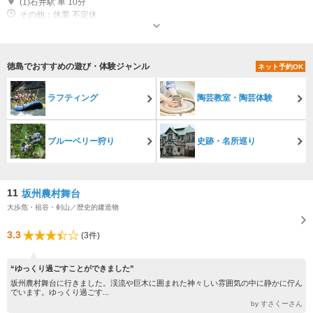
(1)石井駅 車 10分
その他：休業 不定休
徳島でおすすめの遊び・体験ジャンル
ネット予約OK
ラフティング
陶芸教室・陶芸体験
ブルーベリー狩り
史跡・名所巡り
11
坂州農村舞台
大歩危・祖谷・剣山／歴史的建造物
3.3
(3件)
“ゆっくり過ごすことができました”
坂州農村舞台に行きました。渓流や巨木に囲まれた神々しい雰囲気の中に静かに佇ん
でいます。ゆっくり過ごす...
by すさくーさん