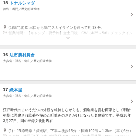
15
トナルシマダ
徳島・鳴門／歴史的建造物
(1)鳴門北 IC 出口から鳴門スカイラインを通って約 13 分。
営業時間：【キャンプ・要予約】金土日祝 GW（4/25～5/6）チェックイン
14時～17時 チェックアウト8時～11時
16
法市農村舞台
大歩危・祖谷・剣山／歴史的建造物
17
織本屋
大歩危・祖谷・剣山／歴史的建造物
江戸時代の古いうだつの外観を維持しながらも、酒造業を営む商家として明治
初期に再建され隆盛を極めた町並みのさきがけとなった名建築です。平成18年
3月27日、国の登録文化財現在、...
(1)・JR徳島線「貞光駅」下車→徒歩15分 ・国道192号→1.3kｍ（車で3分）