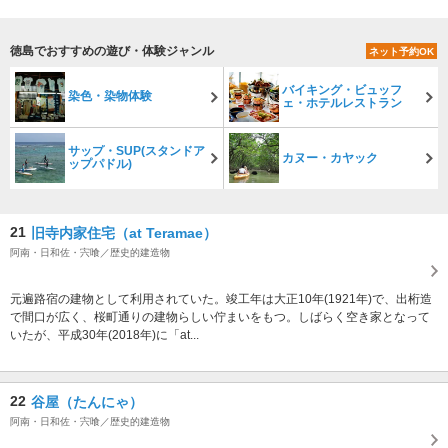
徳島でおすすめの遊び・体験ジャンル
ネット予約OK
バイキング・ビュッフ
染色・染物体験
ェ・ホテルレストラン
サップ・SUP(スタンドア
カヌー・カヤック
ップパドル)
21
旧寺内家住宅（at Teramae）
阿南・日和佐・宍喰／歴史的建造物
元遍路宿の建物として利用されていた。竣工年は大正10年(1921年)で、出桁造
で間口が広く、桜町通りの建物らしい佇まいをもつ。しばらく空き家となって
いたが、平成30年(2018年)に「at...
22
谷屋（たんにゃ）
阿南・日和佐・宍喰／歴史的建造物