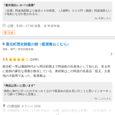
“案外面白いタバコ産業”
（交通）阿波池田駅より徒歩１５分程度。（入館料）３２０円（感想）阿波池田とい
う地名になぜか惹かれるも...
by 名無しさん
公開：9:00～17:00 休業：水 年末年始
王道
5
藍住町歴史館藍の館（藍屋敷おくむら）
徳島・鳴門／歴史的建造物
3.8
(10件)
藍住町一帯は藩政時代から明治初期まで阿波藍の生産地として知られ、至る所
に藍師の豪壮な屋敷が散在している。奥村家はこの阿波の名産品「藍玉」主産
地の大藍商であった。藍屋敷は、...
“商品は良いと思います”
徳島に旅行に行ったのでせっかくなので藍染めの品を見に行こうと思いインターネッ
トで調べて9時から営業と...
by こぶたさん
(1)勝瑞駅 タクシー 10分
営業時間：9:00～17:00 定休日：火曜（祝日の場合は営業）、12月28日～1