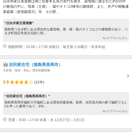
旧永井家庄屋屋敷は南に切妻本瓦葺の表門を開き、築地堀に囲まれた約550坪
の敷地の中に、母屋（主屋）、蔵やネドコ2棟等の建物群、また、井戸や鶴亀蓬
莱庭園（座視鑑賞式）等、その歴...
“旧永井家庄屋屋敷”
徳島県つるぎ町にある歴史的な建造物。屋・蔵・藍のネドコなどの建物群があり、つ
るぎ町指定有形文化財に指...
by ひでちゃんさん
開館時間：10:00～17:00 休館日：毎月第３水曜日・年末年始
吉田家住宅（徳島県美馬市）
大歩危・祖谷・剣山／歴史的建造物
3.9
(12件)
“吉田家住宅（徳島県美馬市）”
徳島県美馬市脇町大字脇町にある歴史的建造物。藍商、吉田直兵衛の家で脇町でも1,
2を争った豪商であり、約6...
by ひでちゃんさん
営業：9:00～17:00 休業：水 12月27日～1月1日