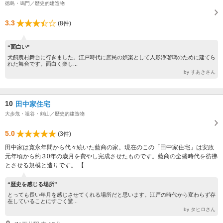
徳島・鳴門／歴史的建造物
3.3
(8件)
“面白い”
犬飼農村舞台に行きました。江戸時代に庶民の娯楽として人形浄瑠璃のために建てら
れた舞台です。面白く楽し...
by すあきさん
10
田中家住宅
大歩危・祖谷・剣山／歴史的建造物
5.0
(3件)
田中家は寛永年間から代々続いた藍商の家。現在のこの「田中家住宅」は安政
元年頃から約３0年の歳月を費やし完成させたものです。藍商の全盛時代を彷彿
とさせる規模と造りです。 【...
“歴史を感じる場所”
とっても長い年月を感じさせてくれる場所だと思います。江戸の時代から変わらず存
在していることにすごく驚...
by タヒロさん