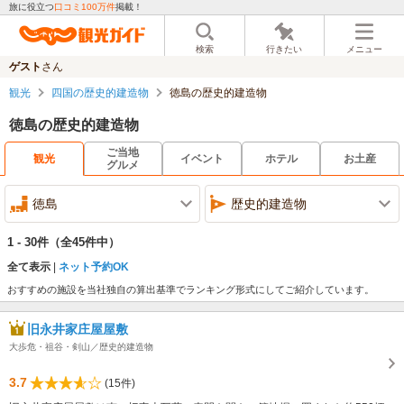
旅に役立つ
口コミ100万件
掲載！
検索
行きたい
メニュー
ゲスト
さん
観光
四国の歴史的建造物
徳島の歴史的建造物
徳島の歴史的建造物
ご当地
観光
イベント
ホテル
お土産
グルメ
徳島
歴史的建造物
1 - 30件
（全45件中）
全て表示
ネット予約OK
おすすめの施設を当社独自の算出基準でランキング形式にしてご紹介しています。
旧永井家庄屋屋敷
大歩危・祖谷・剣山／歴史的建造物
3.7
(15件)