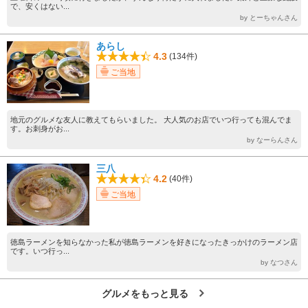
で、安くはない...
by とーちゃんさん
あらし
4.3
(134件)
ご当地
地元のグルメな友人に教えてもらいました。 大人気のお店でいつ行っても混んでま
す。お刺身がお...
by なーらんさん
三八
4.2
(40件)
ご当地
徳島ラーメンを知らなかった私が徳島ラーメンを好きになったきっかけのラーメン店
です。いつ行っ...
by なつさん
グルメをもっと見る