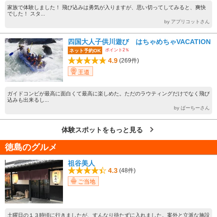
家族で体験しました！ 飛び込みは勇気が入りますが、思い切ってしてみると、爽快
でした！ スタ...
by アプリコットさん
四国大人子供川遊び はちゃめちゃVACATION
ポイント2％
ネット予約OK
4.9
(269件)
王道
ガイドコンビが最高に面白くて最高に楽しめた。ただのラウティングだけでなく飛び
込みも出来るし...
by ばーちーさん
体験スポットをもっと見る
徳島のグルメ
祖谷美人
4.3
(48件)
ご当地
土曜日の１３時頃に行きましたが、すんなり待たずに入れました。案外と立派な施設