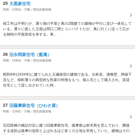
25
大黒家住宅
阿南・日和佐・宍喰／歴史的建造物
竣工年は不明だが、通り側の平屋と奥の2階建ての建物が平行に並び一体化して
いる。通りに面した立面は間口二間とコンパクトだが、奥に行くに従って広が
る独特の平面形状を有する。東...
26
旧永岡家住宅（藍庵）
阿南・日和佐・宍喰／歴史的建造物
昭和9年(1934年)に建てられた元遍路宿の建物である。出桁造、漆喰壁、押縁下
見など、桜町通りの典型的な民家の特徴をもつ。個人宅として購入され、賃貸
住宅として貸し出されていた時...
27
旧薩摩家住宅（ひわさ屋）
阿南・日和佐・宍喰／歴史的建造物
旧厄除橋の橋詰付近に建つ旧薩摩家住宅。薩摩家は材木商を営んでおり、隣接
する堤防は薩摩の堤防とよばれるほど多くの土地を所有していた。建物はその