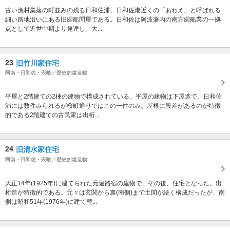
古い漁村集落の町並みの残る日和佐浦、日和佐港近くの「あわえ」と呼ばれる
細い路地沿いにある旧廻船問屋である。日和佐は阿波藩内の南方廻船業の一拠
点として近世中期より発達し、大...
23
旧竹川家住宅
阿南・日和佐・宍喰／歴史的建造物
平屋と2階建ての2棟の建物で構成されている。平屋の建物は下屋造で、日和佐
浦には数件みられるが桜町通りではこの一件のみ。屋根に段差があるのが特徴
的である2階建ての古民家は出桁...
24
旧清水家住宅
阿南・日和佐・宍喰／歴史的建造物
大正14年(1925年)に建てられた元遍路宿の建物で、その後、住宅となった。出
桁造が特徴的である。元々は玄関から裏(南側)まで土間が続く構成だったが、南
側は昭和51年(1976年)に建て替...