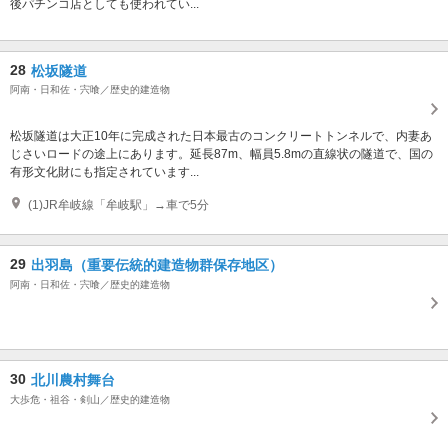
後パチンコ店としても使われてい...
28
松坂隧道
阿南・日和佐・宍喰／歴史的建造物
松坂隧道は大正10年に完成された日本最古のコンクリートトンネルで、内妻あ
じさいロードの途上にあります。延長87m、幅員5.8mの直線状の隧道で、国の
有形文化財にも指定されています...
(1)JR牟岐線「牟岐駅」→車で5分
29
出羽島（重要伝統的建造物群保存地区）
阿南・日和佐・宍喰／歴史的建造物
30
北川農村舞台
大歩危・祖谷・剣山／歴史的建造物