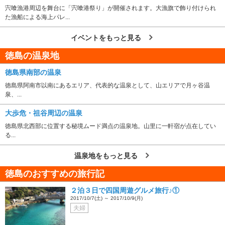
宍喰漁港周辺を舞台に「宍喰港祭り」が開催されます。大漁旗で飾り付けられ
た漁船による海上パレ...
イベントをもっと見る
徳島の温泉地
徳島県南部の温泉
徳島県阿南市以南にあるエリア、代表的な温泉として、山エリアで月ヶ谷温
泉、...
大歩危・祖谷周辺の温泉
徳島県北西部に位置する秘境ムード満点の温泉地。山里に一軒宿が点在してい
る...
温泉地をもっと見る
徳島のおすすめの旅行記
２泊３日で四国周遊グルメ旅行♪①
2017/10/7(土) ～ 2017/10/9(月)
夫婦