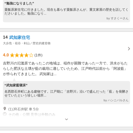
“勉強になりました”
粟飯原家住宅に行きました。現在も暮らす粟飯原さんが、重文家屋の歴史を話してく
ださいました。勉強になり...
by すさくーさん
14
武知家住宅
大歩危・祖谷・剣山／歴史的建造物
4.0
(1件)
吉野川の氾濫原であったこの地域は、稲作が困難であった一方で、洪水がもた
らした肥沃な土壌が藍の栽培に適していたため、江戸時代以前から「阿波藍」
が作られてきました。 武知家は...
“武知家藍寝床”
名西郡石井町にある建物です。江戸期に「吉野川」沿いで盛んだった「藍」を発酵さ
せていたという珍しい場所...
by ハンニバルさん
(1)JR石井駅 車 5分
その他：公開 見学は外観のみ