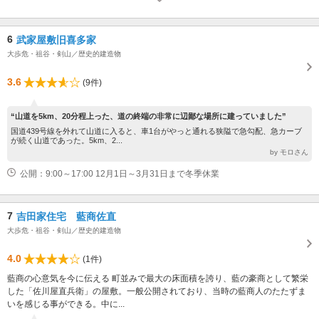
月1日
6
武家屋敷旧喜多家
大歩危・祖谷・剣山／歴史的建造物
3.6
(9件)
“山道を5km、20分程上った、道の終端の非常に辺鄙な場所に建っていました”
国道439号線を外れて山道に入ると、車1台がやっと通れる狭隘で急勾配、急カーブ
が続く山道であった。5km、2...
by モロさん
公開：9:00～17:00 12月1日～3月31日まで冬季休業
7
吉田家住宅 藍商佐直
大歩危・祖谷・剣山／歴史的建造物
4.0
(1件)
藍商の心意気を今に伝える 町並みで最大の床面積を誇り、藍の豪商として繁栄
した「佐川屋直兵衛」の屋敷。一般公開されており、当時の藍商人のたたずま
いを感じる事ができる。中に...