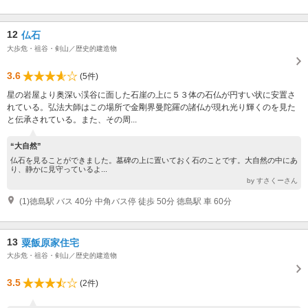
12
仏石
大歩危・祖谷・剣山／歴史的建造物
3.6
(5件)
星の岩屋より奥深い渓谷に面した石崖の上に５３体の石仏が円すい状に安置さ
れている。弘法大師はこの場所で金剛界曼陀羅の諸仏が現れ光り輝くのを見た
と伝承されている。また、その周...
“大自然”
仏石を見ることができました。墓碑の上に置いておく石のことです。大自然の中にあ
り、静かに見守っているよ...
by すさくーさん
(1)徳島駅 バス 40分 中角バス停 徒歩 50分 徳島駅 車 60分
13
粟飯原家住宅
大歩危・祖谷・剣山／歴史的建造物
3.5
(2件)