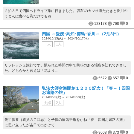
２泊３日で四国へドライブ旅に行きました。 高知のカツオ塩たたきと香川の
うどんは食べる為だけでも四...
123178
768
0
四国 ～愛媛･高知･徳島･香川～（2泊3日）
2024/10/15(火) ～ 2024/10/17(木)
一人
1人
リフレッシュ旅行です。限られた時間の中で興味のある場所を訪れてきまし
た。どちらかと言えば「花より...
5572
657
0
弘法大師空海開創１２００記念！「春～！四国
お遍路の旅」
2014/3/25(火) ～ 2014/3/29(土)
夫婦
2人
先祖供養（親父の７回忌）と子供の病気平癒をかね「春！四国お遍路の旅」
に思い立ったが吉日で出かけて...
9008
373
0