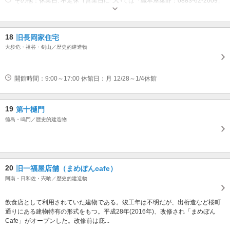
その他：休業日: 不定休（営業日については「織本屋菜野：0883-62-2009」
またはインスタグラム「織本屋菜野」にてご確認ください。 営業時間: 11時
00分?17時00分
18
旧長岡家住宅
大歩危・祖谷・剣山／歴史的建造物
開館時間：9:00～17:00 休館日：月 12/28～1/4休館
19
第十樋門
徳島・鳴門／歴史的建造物
20
旧一福屋店舗（まめぼんcafe）
阿南・日和佐・宍喰／歴史的建造物
飲食店として利用されていた建物である。竣工年は不明だが、出桁造など桜町
通りにある建物特有の形式をもつ。平成28年(2016年)、改修され「まめぼん
Cafe」がオープンした。改修前は庇...