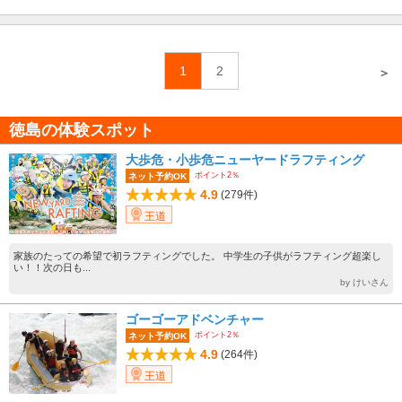
1
2
＞
徳島の体験スポット
大歩危・小歩危ニューヤードラフティング
ポイント2％
ネット予約OK
4.9
(279件)
王道
家族のたっての希望で初ラフティングでした。 中学生の子供がラフティング超楽し
い！！次の日も...
by けいさん
ゴーゴーアドベンチャー
ポイント2％
ネット予約OK
4.9
(264件)
王道