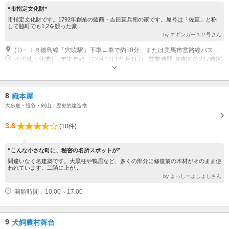
“市指定文化財”
市指定文化財です。1792年創業の藍商・吉田直兵衛の家です。屋号は「佐直」と称
して脇町でも1,2を競った豪...
by エギンガー１２号さん
(1)・ＪＲ徳島線「穴吹駅」下車→車で約10分、または美馬市営路線バス「道の駅藍ランドうだつ」下車すぐ ・徳島道「脇町ＩＣ」→約4km（10分）
その他：休業日: 年末年始（12月27日?1月1日） 営業時間: 9時00分?17時00
分（入館は16時30分まで）
8
織本屋
大歩危・祖谷・剣山／歴史的建造物
3.6
(10件)
“こんな小さな町に、秘密の名所スポットが”
間違いなく名建築です。大黒柱や鴨居など、多くの部分に修復前の木材がそのまま使
われています。二階に上が...
by よっしーよしよしさん
開館時間：10:00～17:00
9
犬飼農村舞台