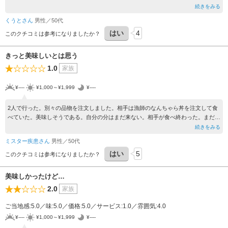
まず、19時30分からの予約でしたが、その時間まで「他のお客様がまだいるので」
続きをみる
ということで入店できず、19時30分過ぎまでメンバー10名以上外で待ってました。
くうとさん
男性／50代
入店後びっくりしたのが、個室ではなく、仕切りも何もないテーブル席、始まってか
はい
4
らは、料理はくるけどビールはこない、きてもぬるい……
このクチコミは参考になりましたか？
料理は美味しかったけど、鍋から次の料理までの間があきすぎて、別料金で頼んでい
いかと、メンバーに言われるくらいでした。
きっと美味しいとは思う
料理がこないから、締めにラーメンがくることになってたけど、鍋のスープがほとん
1.0
家族
ど飲み干されたりしてました。
もう行くことはないけど、個室完備という書き方は、勘違いする方もいると思うの
¥----
¥1,000～¥1,999
¥----
で、人数や状況によっては違う席になることをわかりやすくした方がいいと思いま
す。
あと、飲み放題プランで、予約したプランにビールが入ってなかったことは、私の確
2人で行った。別々の品物を注文しました。相手は漁師のなんちゃら丼を注文して食
認不足なので仕方ありませんが、追い金を徴収することは、メンバーに申し訳なかっ
べていた。美味しそうである。自分の分はまだ来ない。相手が食べ終わった。まだ来
たので、自腹で7000円以上負担したのは、自分の責任とはいえ辛かったので、ビー
ない。店員の女性に確認する。確認に時間がかかる。今、作っているとのこと。それ
続きをみる
ルが含まれていない旨を、大きく書いて欲しいです。
から５分後、男性店員が来る。今、作っているとのこと。かき揚げ丼にそんなに時間
ミスター疾患さん
男性／50代
がかかるのか?相手が食べ終わってから20分以上経過している。キャンセルして近く
はい
5
のスーパーでパンを食べた。作っていると強調しなくていいから、すぐに出せ。
このクチコミは参考になりましたか？
美味しかったけど…
2.0
家族
ご当地感:5.0／味:5.0／価格:5.0／サービス:1.0／雰囲気:4.0
¥----
¥1,000～¥1,999
¥----