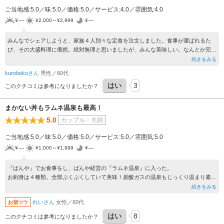
病院の関係で行っていたがコロナが落ち着いて宴会があってもでたくない
ご当地感:5.0／味:5.0／価格:5.0／サービス:4.0／雰囲気:4.0
¥----
¥2,000～¥2,999
¥----
みんなでシェアしようと、家族４人別々な定食を注文しました。食事が運ばれるた
び、その大盛料理に俄然。絶対無理と思いましたが、みんな美味しい。なんとか完食
しました。もっと若い頃に食べに来たかった。
続きをみる
kurobekoさん
男性／60代
はい
3
このクチコミは参考になりましたか？
まかない丼もラムネ温泉も最高！
5.0
カップル・夫婦
ご当地感:5.0／味:5.0／価格:5.0／サービス:5.0／雰囲気:5.0
¥----
¥1,000～¥1,999
¥----
『ばんや』でお食事をし、ばんや経営の『ラムネ温泉』に入った。
お刺身は４種類。全部ぷくぷくしていて美味！炭酸ガスの温泉もじっくり温まり素朴
ながらも優しいお湯だった。
続きをみる
まさセットで行きたい！
れいさん
女性／60代
お宿ツウ
はい
8
このクチコミは参考になりましたか？