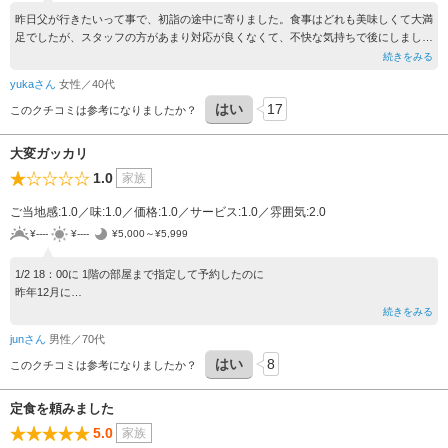
昨日父が行きたいって事で、初詣の途中に寄りました。食事はどれも美味しくて大満
足でしたが、スタッフの方があまり対応が良くなくて、不快な気持ちで後にしまし
た。
続きをみる
マグロのカマ焼きがとても大きくて食べきれなかったので持って帰ろうとし、近くに
yukaさん
女性／40代
いた女性スタッフに声をかけて、パックを現金で購入しました。先に支払いをしたの
はい
17
ですがいっこうにパックが届かず、先ほどの女性では無い男性のスタッフに事情を話
このクチコミは参考になりましたか？
しパックを持ってきて頂いてパックに詰めていたら、女性のスタッフが凄い勢いで
『今男性のスタッフから注意されたんだけど、私は聞いてない！私じゃ無いですよ
大変ガッカリ
ね？』て詰め寄ってこられました。明らかにその女性のスタッフに現金で支払ってい
1.0
家族
るのを家族皆んな知ってるので、完全に忘れているからなのか、私じゃ無い！貴方達
の勘違いで私が怒られたと言われてすごく不快でした。
ご当地感:1.0／味:1.0／価格:1.0／サービス:1.0／雰囲気:2.0
もう行きたくありません。
¥----
¥----
¥5,000～¥5,999
1/2 18：00に 1階の部屋まで指定して予約したのに
昨年12月に
だが2階の部屋に案内された
続きをみる
もちろん前もって連絡もなく
junさん
男性／70代
6人で予約したが
はい
8
豪華な船の
このクチコミは参考になりましたか？
舟盛りの魚の刺身がでたが
一方だけしか刺身は乗ってなく反対側の人は食べる刺身さえない
定食を頼みました
昔良かったので昨年に違うところからばんやに予約をしなおしたのに
5.0
家族
怒りのみしか残らない