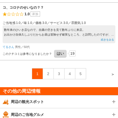
コ、コロナのせいなの？？
1.0
家族
ご当地感:1.0／味:1.0／価格:3.0／サービス:3.0／雰囲気:1.0
数年来のひいき店なので、自粛の空きを見て数年ぶりに来店。
お出かけ自体久しぶりだからお昼は冒険せず確実なところ、と訪問したのですが、
え？？メニュー少ない？？
続きをみる
出てきたものも昔ほどの盛りではなく・・・いくらまかないメニューの”中落ち丼”で
てるさん
男性／50代
も、この店で刺し身が不味いってどういうこと？ ご飯の質も明らかに落ちている
はい
19
漁港直営で漁師の母ちゃんが厨房に入っているから、「さすが直営、鮮度抜
このクチコミは参考になりましたか？
群！！！」「魚の扱いが解ってるぅ！」「こんなに食べ切れないよぉ！」というイメ
ージそのまんまの店だったのに・・・どうした？！
何度か台風被害のニュースを聞いたし、コロナで大変という想像はつくのですが、こ
れは厳しい。
1
2
3
4
5
＞
この店があるから房総に来ていたというところも有って、連れ合いと「もう千葉に来
る理由がなくなっちゃたね・・・」と寂しい思いをしました。
とても残念です。
その他の周辺情報
周辺の観光スポット
周辺のご当地グルメ