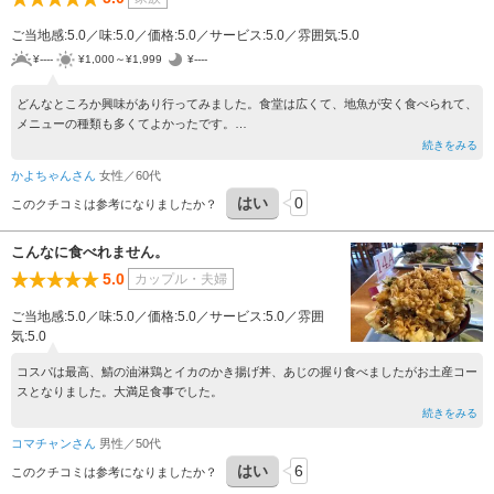
ご当地感:5.0／味:5.0／価格:5.0／サービス:5.0／雰囲気:5.0
¥----
¥1,000～¥1,999
¥----
どんなところか興味があり行ってみました。食堂は広くて、地魚が安く食べられて、
メニューの種類も多くてよかったです。
売店の梅干しが、安くて美味しかったです。
続きをみる
かよちゃんさん
女性／60代
はい
0
このクチコミは参考になりましたか？
こんなに食べれません。
5.0
カップル・夫婦
ご当地感:5.0／味:5.0／価格:5.0／サービス:5.0／雰囲
気:5.0
コスパは最高、鯖の油淋鶏とイカのかき揚げ丼、あじの握り食べましたがお土産コー
スとなりました。大満足食事でした。
続きをみる
コマチャンさん
男性／50代
はい
6
このクチコミは参考になりましたか？