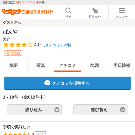
旅に役立つ
口コミ100万件
掲載！
検索
行きたい
メニュー
ゲスト
さん
ばんや
海鮮
4.0
（
）
クチコミ612件
ご当地
概要
写真
クチコミ
地図
周辺情報
クチコミを投稿する
1 - 10件
（全612件中）
絞り込み
並び替え
手頃で美味しい
5.0
家族