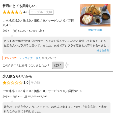
普通にとても美味しい。
4.0
カップル・夫婦
ご当地感:5.0／味:4.0／価格:4.0／サービス:4.0／雰囲
気:4.0
他1枚の写真
¥----
¥1,000～¥1,999
¥----
ネット等で大評判のお店なので、さぞかし混んでいるのかと覚悟して行きましたが、
豈図らんやガラガラに空いていました。夫婦でアジフライ定食とお寿司を食べました
が、流石に美味しかったです。評判通りのお店でした。
続きをみる
シュタイナーさん
男性／50代
グルメツウ
はい
3
このクチコミは参考になりましたか？
少人数ならいいかも
1.0
その他
ご当地感:1.0／味:3.0／価格:3.0／サービス:1.0／雰囲気:1.0
¥----
¥----
¥4,000～¥4,999
数年ぶりの送別会ということもあり、10名以上集まることから「個室完備」と書か
れたこのお店に予約しました。