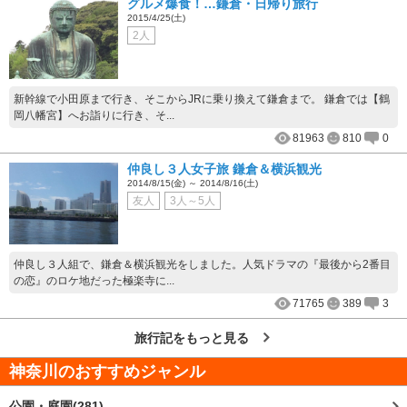
グルメ爆食！…鎌倉・日帰り旅行
2015/4/25(土)
2人
新幹線で小田原まで行き、そこからJRに乗り換えて鎌倉まで。 鎌倉では【鶴
岡八幡宮】へお詣りに行き、そ...
81963
810
0
仲良し３人女子旅 鎌倉＆横浜観光
2014/8/15(金) ～ 2014/8/16(土)
友人
3人～5人
仲良し３人組で、鎌倉＆横浜観光をしました。人気ドラマの『最後から2番目
の恋』のロケ地だった極楽寺に...
71765
389
3
旅行記をもっと見る
神奈川
のおすすめジャンル
公園・庭園(281)