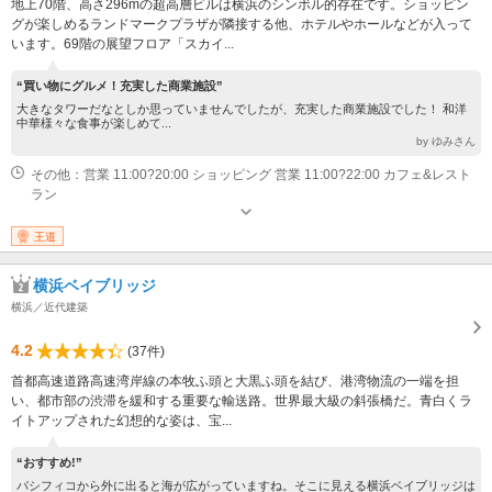
地上70階、高さ296mの超高層ビルは横浜のシンボル的存在です。ショッピン
グが楽しめるランドマークプラザが隣接する他、ホテルやホールなどが入って
います。69階の展望フロア「スカイ...
“買い物にグルメ！充実した商業施設”
大きなタワーだなとしか思っていませんでしたが、充実した商業施設でした！ 和洋
中華様々な食事が楽しめて...
by ゆみさん
その他：営業 11:00?20:00 ショッピング 営業 11:00?22:00 カフェ&レスト
ラン
王道
横浜ベイブリッジ
横浜／近代建築
4.2
(37件)
首都高速道路高速湾岸線の本牧ふ頭と大黒ふ頭を結び、港湾物流の一端を担
い、都市部の渋滞を緩和する重要な輸送路。世界最大級の斜張橋だ。青白くラ
イトアップされた幻想的な姿は、宝...
“おすすめ!”
パシフィコから外に出ると海が広がっていますね。そこに見える横浜ベイブリッジは