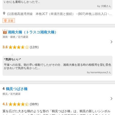
いかにも素晴らしかったで...
by 大輔さん
(1)首都高速湾岸線 本牧JCT（幸浦方面と接続） - (B07)本牧ふ頭出入口 - 本牧JCT（東京方面と接続） - 横浜ベイブリッジ - 大黒JCT
王道
湘南大橋（トラスコ湘南大橋）
湘南・鎌倉／近代建築
3.6
(12件)
“気持ちいい”
平塚への出張。朝の早い移動でしたがその分、湘南大橋を渡る時の相模湾を望む景色
がきれいで気持ち良かった...
by kanamisyusaさん
4
鶴見つばさ橋
横浜／近代建築
4.1
(38件)
翼を広げた大きな鶴のような形の「鶴見つばさ橋」は、鶴見の新しいシンボル