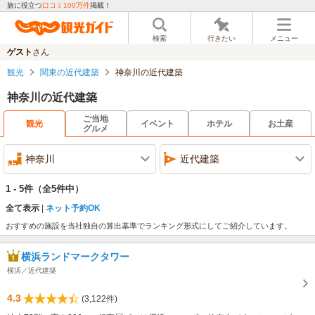
旅に役立つ
口コミ100万件
掲載！
検索
行きたい
メニュー
ゲスト
さん
観光
関東の近代建築
神奈川の近代建築
神奈川の近代建築
ご当地
観光
イベント
ホテル
お土産
グルメ
神奈川
近代建築
1 - 5件
（全5件中）
全て表示
ネット予約OK
おすすめの施設を当社独自の算出基準でランキング形式にしてご紹介しています。
横浜ランドマークタワー
横浜／近代建築
4.3
(3,122件)