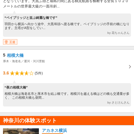
となっています。大黒ふ頭と扇島の間にある鶴見航路を横断する全長１０２０
メートルの世界最大級の一面吊斜...
“ベイブリッジと並ぶ綺麗な橋です”
羽田から横浜へ向かう途中、大黒埠頭へ渡る橋です。ベイブリッジの手前の橋になり
ます。主塔がA型をしてい...
by 花ちゃんさん
王道
5
相模大橋
厚木・海老名／運河・河川景観
3.6
(5件)
“夜の相模大橋”
相模大橋は海老名市と厚木市を結ぶ橋です。相模川を越える橋はどの橋も交通量が多
く、 この相模大橋も昼間...
by さとけんさん
神奈川の体験スポット
アカネス横浜