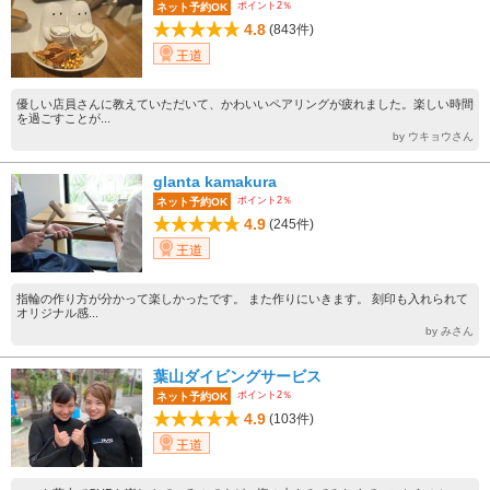
ポイント2％
ネット予約OK
4.8
(843件)
王道
優しい店員さんに教えていただいて、かわいいペアリングが疲れました。楽しい時間
を過ごすことが...
by ウキョウさん
glanta kamakura
ポイント2％
ネット予約OK
4.9
(245件)
王道
指輪の作り方が分かって楽しかったです。 また作りにいきます。 刻印も入れられて
オリジナル感...
by みさん
葉山ダイビングサービス
ポイント2％
ネット予約OK
4.9
(103件)
王道