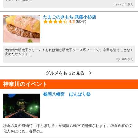
by ハサミさん
たまごのきもち 武蔵小杉店
4.2
(60件)
大好物の明太子クリーム！あれば頼む明太子ソース系フードで、今回も迷うことなく
決めたオムライ...
by BUSさん
グルメをもっと見る
神奈川のイベント
鶴岡八幡宮 ぼんぼり祭
鎌倉の夏の風物詩「ぼんぼり祭」が鶴岡八幡宮で開催されます。鎌倉近在の文
化人をはじめ、各界の...