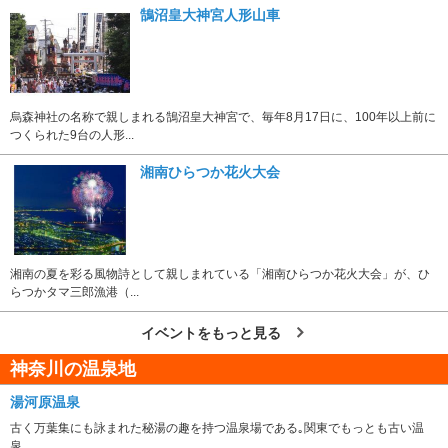
鵠沼皇大神宮人形山車
烏森神社の名称で親しまれる鵠沼皇大神宮で、毎年8月17日に、100年以上前に
つくられた9台の人形...
湘南ひらつか花火大会
湘南の夏を彩る風物詩として親しまれている「湘南ひらつか花火大会」が、ひ
らつかタマ三郎漁港（...
イベントをもっと見る
神奈川の温泉地
湯河原温泉
古く万葉集にも詠まれた秘湯の趣を持つ温泉場である｡関東でもっとも古い温
泉...