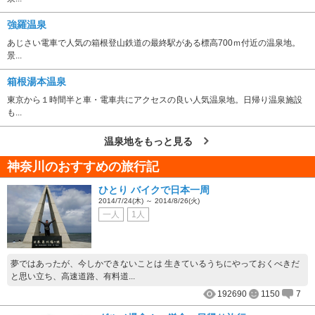
強羅温泉
あじさい電車で人気の箱根登山鉄道の最終駅がある標高700ｍ付近の温泉地。
景...
箱根湯本温泉
東京から１時間半と車・電車共にアクセスの良い人気温泉地。日帰り温泉施設
も...
温泉地をもっと見る
神奈川のおすすめの旅行記
ひとり バイクで日本一周
2014/7/24(木) ～ 2014/8/26(火)
一人
1人
夢ではあったが、今しかできないことは 生きているうちにやっておくべきだ
と思い立ち、高速道路、有料道...
192690
1150
7