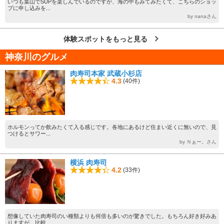
いつも葉山でSUPを楽しんでいるのですが、海の中もみてみたくて、こちらのショッ
プに申し込みを...
by nanaさん
体験スポットをもっと見る
神奈川のグルメ
肉寿司本家 武蔵小杉店
4.3
(40件)
ホルモンってか飲みたくて入る感じです。各地にあるけど住まい近くに無いので、見
つけるとサワー...
by Ｎぁー。さん
横浜 肉寿司
4.2
(33件)
想像していた肉寿司のい種類よりも何倍も多いのが驚きでした。もちろん好き好みあ
りますが、比較...