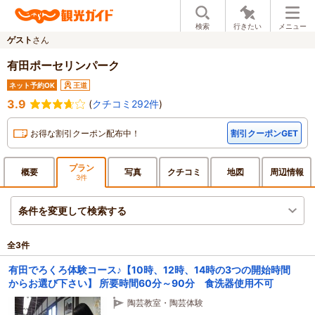
検索
行きたい
メニュー
ゲスト
さん
有田ポーセリンパーク
ネット予約OK
王道
3.9
(
クチコミ292件
)
お得な割引クーポン配布中！
割引クーポンGET
プラン
概要
写真
クチ
コミ
地図
周辺
情報
3件
条件を変更して検索する
全
3
件
有田でろくろ体験コース♪【10時、12時、14時の3つの開始時間
からお選び下さい】 所要時間60分～90分 食洗器使用不可
陶芸教室・陶芸体験