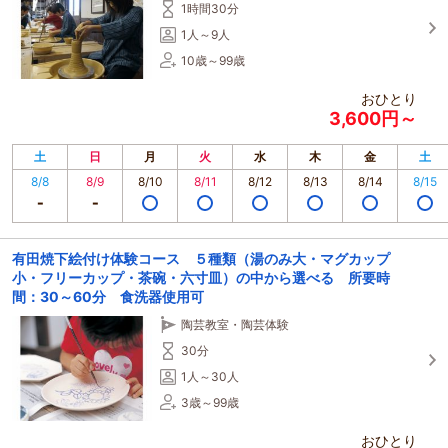
1時間30分
1人～9人
10歳～99歳
おひとり
3,600円～
土
日
月
火
水
木
金
土
8/8
8/9
8/10
8/11
8/12
8/13
8/14
8/15
有田焼下絵付け体験コース ５種類（湯のみ大・マグカップ
小・フリーカップ・茶碗・六寸皿）の中から選べる 所要時
間：30～60分 食洗器使用可
陶芸教室・陶芸体験
30分
1人～30人
3歳～99歳
おひとり