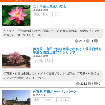
二千年蓮と見返りの滝
2015/6/23(火)
家族（親と）
2人
なんでも二千年前の蓮の種から開花したと言われる蓮の花。 綺麗なピンク色
の蓮が沢山咲いてました。 続...
2114
11
0
伊万里・有田で伝統産業と出会う！週末日帰り
華麗な磁器三昧プチトリップ
2015/3/18(水)
その他
1人
伊万里・有田は全国に名がとどろく磁器ブランドの産地。伊万里・有田焼コ
レクターや焼物好きには、ぜひ...
2212
7
0
佐賀県 有田ポーセリンパーク
2015/5/5(火)
家族（子連れ）
3人～5人