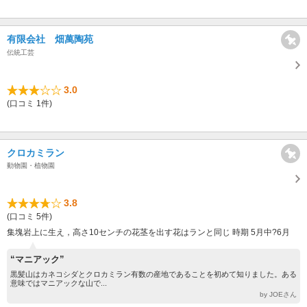
有限会社 畑萬陶苑
伝統工芸
3.0
(口コミ 1件)
クロカミラン
動物園・植物園
3.8
(口コミ 5件)
集塊岩上に生え，高さ10センチの花茎を出す花はランと同じ 時期 5月中?6月
“マニアック”
黒髪山はカネコシダとクロカミラン有数の産地であることを初めて知りました。ある
意味ではマニアックな山で...
by JOEさん