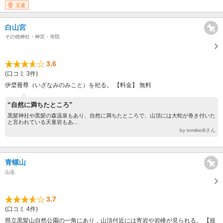
王道
白山宮
その他神社・神宮・寺院
3.6
(口コミ 3件)
伊檗冊尊（いざなみのみこと）を祀る。 【料金】 無料
“自然に満ちたところ”
黒髪神社や黒髪の森温泉もあり、自然に満ちたところで、山頂には大蛇が巻き付いた
と言われている天童岩もあ...
by tomikei9さん
青螺山
山岳
3.7
(口コミ 4件)
県立黒髪山自然公園の一角にあり，山頂付近には寄岩や岩峰が見られる。 【規