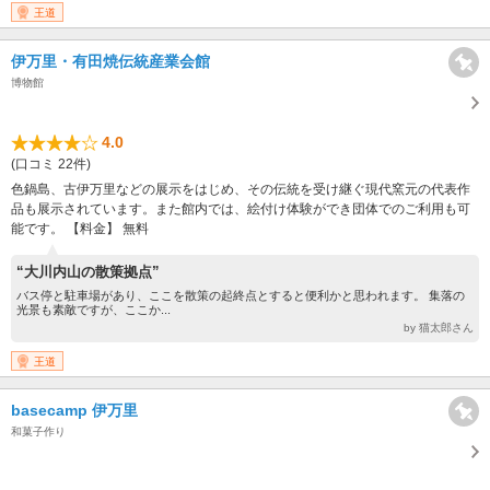
王道
伊万里・有田焼伝統産業会館
博物館
4.0
(口コミ 22件)
色鍋島、古伊万里などの展示をはじめ、その伝統を受け継ぐ現代窯元の代表作
品も展示されています。また館内では、絵付け体験ができ団体でのご利用も可
能です。 【料金】 無料
“大川内山の散策拠点”
バス停と駐車場があり、ここを散策の起終点とすると便利かと思われます。 集落の
光景も素敵ですが、ここか...
by 猫太郎さん
王道
basecamp 伊万里
和菓子作り