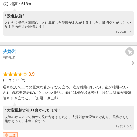
模】標高：618m
“景色抜群”
とにかく景色の素晴らしさに興奮した記憶がよみがえりました。竜門ダムがちらっと
見えるのがまた風情ありま...
by JOEさん
夫婦岩
特殊地形
3.9
(口コミ 65件)
谷を挟んで二つの巨大な岩がそびえ立つ。右が雄岩(おいわ)，左が雌岩(めい
わ)。通称夫婦岩(めおといわ)と呼ぶ。春には桜が咲き誇り、秋には紅葉が夫婦
岩を引き立てる。「お君・新三郎...
“大変風情があり良かったです”
友達のオススメで初めて見に行きましたが、夫婦岩は大変迫力があり、風情があり、
趣があって、本当に良かっ...
by たくさん
王道