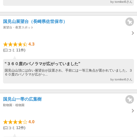
by tomikei6さん
国見山展望台（長崎県佐世保市）
展望台・夜景スポット
4.3
(口コミ 11件)
“３６０度のパノラマが広がっていました”
国見山山頂には白い展望台が設置され、手前には一等三角点が置かれていました。３
６０度のパノラマが広がっ...
by tomikei6さん
国見山一帯の広葉樹
動物園・植物園
4.0
(口コミ 12件)