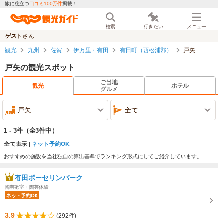
旅に役立つ
口コミ100万件
掲載！
検索
行きたい
メニュー
ゲスト
さん
観光
九州
佐賀
伊万里・有田
有田町（西松浦郡）
戸矢
戸矢の観光スポット
ご当地
観光
ホテル
グルメ
戸矢
全て
1 - 3件
（全3件中）
全て表示
ネット予約OK
おすすめの施設を当社独自の算出基準でランキング形式にしてご紹介しています。
有田ポーセリンパーク
陶芸教室・陶芸体験
ネット予約OK
3.9
(292件)