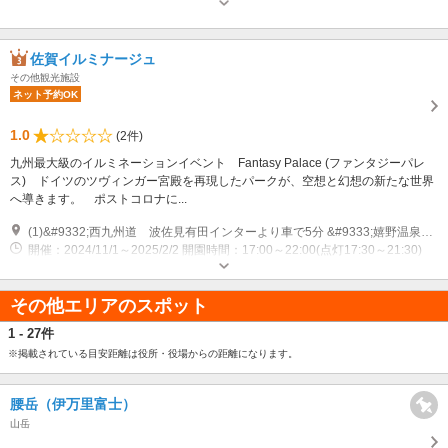
佐賀イルミナージュ
その他観光施設
ネット予約OK
1.0
(2件)
九州最大級のイルミネーションイベント Fantasy Palace (ファンタジーパレ
ス) ドイツのツヴィンガー宮殿を再現したパークが、空想と幻想の新たな世界
へ導きます。 ポストコロナに...
(1)&#9332;西九州道 波佐見有田インターより車で5分 &#9333;嬉野温泉街より車で25分
開催：2024/11/1～2025/2/2 開園時間：17:00～22:00(点灯17:30～21:30)
専用駐車場あり（無料）2000台
その他エリアのスポット
1 - 27件
※掲載されている目安距離は役所・役場からの距離になります。
腰岳（伊万里富士）
山岳