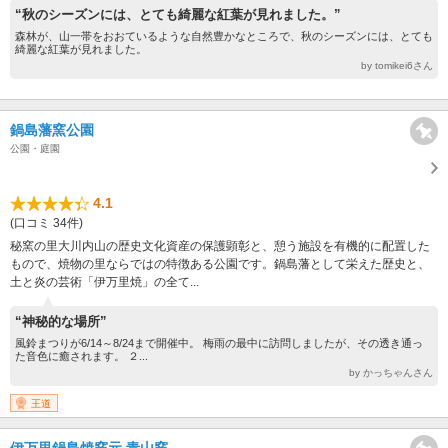
“秋のシーズンには、とても綺麗な紅葉が見れました。”
森林が、山一帯をおおているような自然豊かなところで、秋のシーズンには、とても
綺麗な紅葉が見れました。
by tomikei6さん
鍋島藩窯公園
公園・庭園
4.1
(口コミ 34件)
秘窯の里大川内山の歴史文化資産の保護顕彰と、憩う施設を有機的に配置した
もので、焼物の里ならではの特徴ある公園です。鍋島藩として栄えた歴史と、
土と炎の芸術「伊万里焼」の全て...
“神秘的な場所”
風鈴まつりが6/14～8/24まで開催中。 梅雨の最中に訪問しましたが、その透き通っ
た音色に癒されます。 ２...
by かっちゃんさん
王道