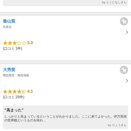
by とくになしさん
魯山窯
名産品
3.0
(口コミ 3件)
大秀窯
陶芸教室・陶芸体験
4.1
(口コミ 29件)
“高まった”
しっかりと高まっているということがわかりました。ここに来てよかった。伊万里焼
の世界観というものを味わ...
by りょうさん