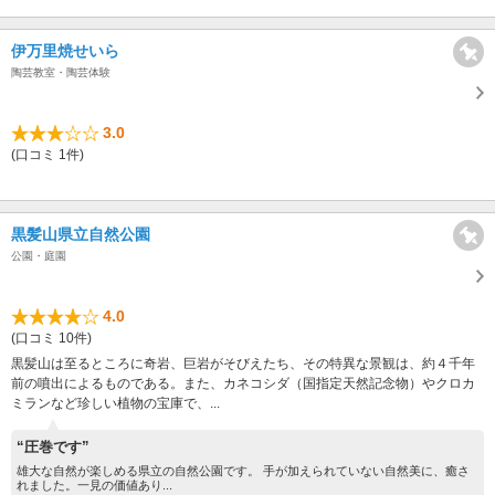
伊万里焼せいら
陶芸教室・陶芸体験
3.0
(口コミ 1件)
黒髪山県立自然公園
公園・庭園
4.0
(口コミ 10件)
黒髪山は至るところに奇岩、巨岩がそびえたち、その特異な景観は、約４千年
前の噴出によるものである。また、カネコシダ（国指定天然記念物）やクロカ
ミランなど珍しい植物の宝庫で、...
“圧巻です”
雄大な自然が楽しめる県立の自然公園です。 手が加えられていない自然美に、癒さ
れました。一見の価値あり...