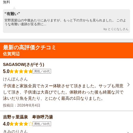
無料
“有難い”
宮野黒髪山の中腹あたりにありますが、もっと下の方からも見られました。 このよ
うな有難い遺跡が至る所に...
by とくになしさん
最新の高評価クチコミ
佐賀周辺
SAGASOW(さがそう)
5.0
男性／40代
けんぽんさん
子供達と家族全員でカヌー体験させて頂きました。サップも用意
して頂き、子供達は大喜びでした。体験終わった後も綺麗な川で
泳いだり魚を見たり、とにかく最高の1日なりました。
投稿日：2026年8月4日
吉野ヶ里温泉 卑弥呼乃湯
4.0
男性／50代
きみのりさん