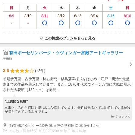
日
月
火
水
木
金
土
日
8/9
8/10
8/11
8/12
8/13
8/14
8/15
8/16
この施設のプランをもっと見る
有田ポーセリンパーク・ツヴィンガー宮殿アートギャラリー
美術館
3.6
(12件)
初期伊万里、古伊万里・柿右衛門・鍋島藩窯様式をはじめ、江戸・明治の最盛
期までの作品を展示しています。また、1870年代のウィーン万博に実際に展示
された大花瓶（182ｃｍ）は必見...
“圧倒的な風格”
出来たころから何回も楽しみに訪問しています。最近は来るたびに閉館している施設
が増えてきているようです...
by ジュンさん
(1)有田駅 タクシー 10分 5km 波佐見有田IC 車 5分 1.5km
その他：開館時間 10:00?16:00 休館日 年末年始