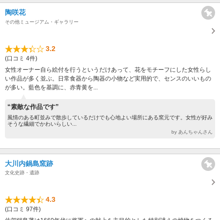
陶咲花
その他ミュージアム・ギャラリー
3.2
(口コミ 4件)
女性オーナー自ら絵付を行うというだけあって、花をモチーフにした女性らし
い作品が多く並ぶ。日常食器から陶器の小物など実用的で、センスのいいもの
が多い。藍色を基調に、赤青黄を...
“素敵な作品です”
風情のある町並みで散歩しているだけでも心地よい場所にある窯元です。女性が好み
そうな繊細でかわいらしい...
by あんちゃんさん
大川内鍋島窯跡
文化史跡・遺跡
4.3
(口コミ 97件)