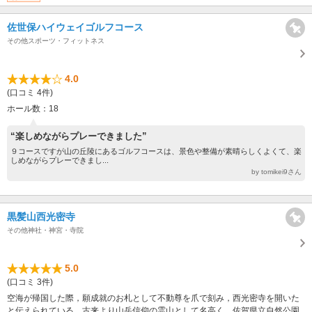
佐世保ハイウェイゴルフコース
その他スポーツ・フィットネス
4.0
(口コミ 4件)
ホール数：18
“楽しめながらプレーできました”
９コースですが山の丘陵にあるゴルフコースは、景色や整備が素晴らしくよくて、楽
しめながらプレーできまし...
by tomikei9さん
黒髪山西光密寺
その他神社・神宮・寺院
5.0
(口コミ 3件)
空海が帰国した際，願成就のお札として不動尊を爪で刻み，西光密寺を開いた
と伝えられている。古来より山岳信仰の霊山として名高く、佐賀県立自然公園