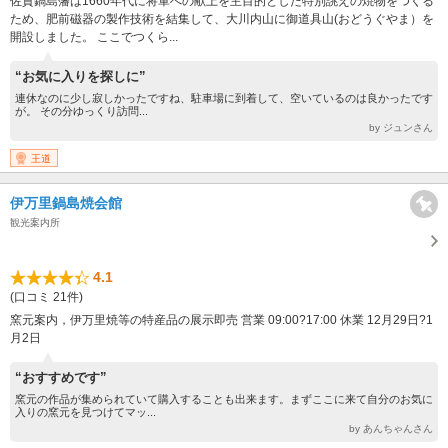
佐賀鍋島藩は1660年代に将軍への献上を主目的とした特別誂えの焼物をつくる
ため、肥前磁器の製作技術を結集して、大川内山に御道具山(おどうぐやま）を
開設しました。 ここでつくら...
“お気に入りを探しに”
連休なのに少し寂しかったですね、駐車場に到着して、空いているのは良かったです
が。 その分ゆっくり訪問...
by ジュンさん
王道
伊万里鍋島焼会館
観光案内所
4.1
(口コミ 21件)
窯元案内，伊万里焼等の特産品の展示即売 営業 09:00?17:00 休業 12月29日?1
月2日
“おすすめです”
窯元の作品が集められていて購入することも出来ます。まずここに来て自分のお気に
入りの窯元を見つけてマッ...
by あんちゃんさん