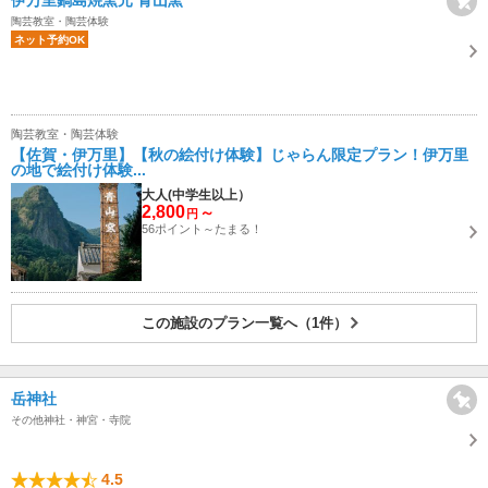
伊万里鍋島焼窯元 青山窯
陶芸教室・陶芸体験
ネット予約OK
陶芸教室・陶芸体験
【佐賀・伊万里】【秋の絵付け体験】じゃらん限定プラン！伊万里
の地で絵付け体験...
大人(中学生以上）
2,800
～
円
56ポイント～たまる！
この施設のプラン一覧へ（1件）
岳神社
その他神社・神宮・寺院
4.5