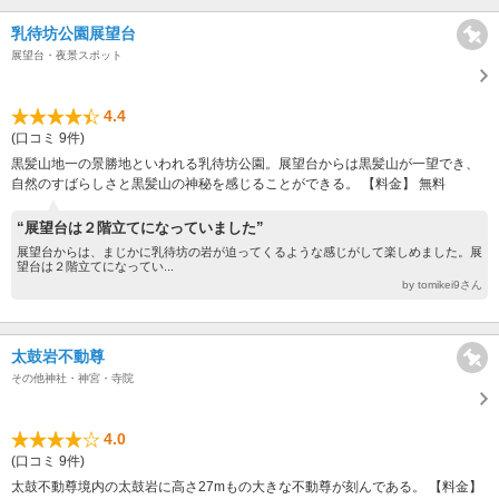
乳待坊公園展望台
展望台・夜景スポット
4.4
(口コミ 9件)
黒髪山地一の景勝地といわれる乳待坊公園。展望台からは黒髪山が一望でき、
自然のすばらしさと黒髪山の神秘を感じることができる。 【料金】 無料
“展望台は２階立てになっていました”
展望台からは、まじかに乳待坊の岩が迫ってくるような感じがして楽しめました。展
望台は２階立てになってい...
by tomikei9さん
太鼓岩不動尊
その他神社・神宮・寺院
4.0
(口コミ 9件)
太鼓不動尊境内の太鼓岩に高さ27mもの大きな不動尊が刻んである。 【料金】