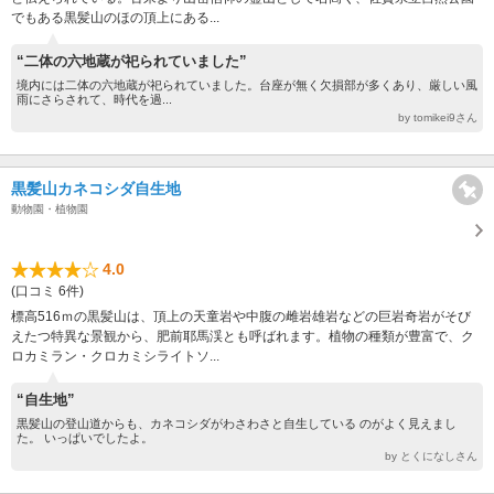
でもある黒髪山のほの頂上にある...
“二体の六地蔵が祀られていました”
境内には二体の六地蔵が祀られていました。台座が無く欠損部が多くあり、厳しい風
雨にさらされて、時代を過...
by tomikei9さん
黒髪山カネコシダ自生地
動物園・植物園
4.0
(口コミ 6件)
標高516ｍの黒髪山は、頂上の天童岩や中腹の雌岩雄岩などの巨岩奇岩がそび
えたつ特異な景観から、肥前耶馬渓とも呼ばれます。植物の種類が豊富で、ク
ロカミラン・クロカミシライトソ...
“自生地”
黒髪山の登山道からも、カネコシダがわさわさと自生している のがよく見えまし
た。 いっぱいでしたよ。
by とくになしさん