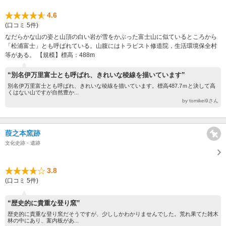
4.6
(口コミ 5件)
なだらかな山の姿と山頂の白い岩が雪をかぶった富士山に似ているところから
「松浦富士」とも呼ばれている。山腹にはトラピスト修道院，生活環境保全村
等がある。 【規模】標高：488m
“別名伊万里富士とも呼ばれ、きれいな稜線を描いています”
別名伊万里富士とも呼ばれ、きれいな稜線を描いています。標高487.7ｍと決して高
くはない山ですが自然豊か...
by tomikei9さん
葭之本窯跡
文化史跡・遺跡
3.8
(口コミ 5件)
“歴史的に貴重な登り窯”
歴史的に貴重な登り窯だそうですが、少ししかわかりませんでした。荒れ果てた雑木
林の中にあり、案内板があ...