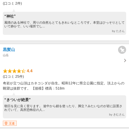
(口コミ 2件)
“神社”
風情のある神社で、周りの自然もとてもきれいなところです。本堂はひっそりとして
いて静かで、いい場所でし...
by たさん
黒髪山
山岳
4.4
(口コミ 25件)
奇岩が立つ山頂はカネコシダが自生。昭和12年に県立公園に指定。頂上からの
眺望は抜群です。 【規模】標高：518m
“きついが絶景”
朝日を見に良く登ります。 途中から鎖を使ったり、脚立？みたいなのが岩に設置さ
れていて、高所恐怖症の人...
by きむさん
王道