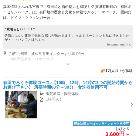
異国情緒あふれる宮殿で、有田焼と酒の魅力を満喫！ 佐賀県有田町の「有田ポ
ーセリンパーク」は、有田焼の歴史と文化を体験できるテーマパーク。 園内に
は、ドイツ・ツヴィンガー宮...
“素晴らしい！！！”
佐賀にはない建物で異国な感じが味わえます。 イルミネーションを見に行きました
が・・・パンフとはちょっ...
by purumeriaさん
(1)西九州道 波佐見有田インターより車で5分
(2)嬉野温泉街より車で25分
営業：【ろくろ、絵付け体験】平日10：00～14：30 土日祝10：00～15：
00 営業：【みやげ屋】平日9：00～17：00 土日祝9：00～17：00 休業：
1万人
以上が体験
不定休
専用駐車場あり（無料）100台
有田でろくろ体験コース♪【10時、12時、14時の3つの開始時間から
お選び下さい】 所要時間60分～90分 食洗器使用不可
陶芸教室・陶芸体験
1時間30分
現地決済またはオンラインカード決済可
おひとり
3,600円～