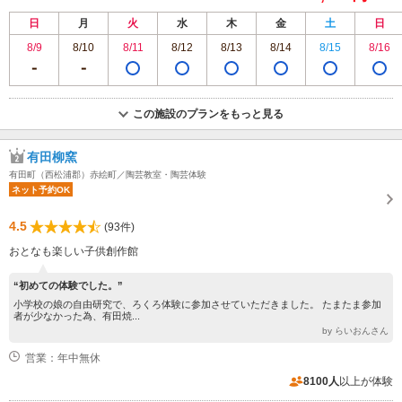
日
月
火
水
木
金
土
日
8/9
8/10
8/11
8/12
8/13
8/14
8/15
8/16
この施設のプランをもっと見る
有田柳窯
有田町（西松浦郡）赤絵町／陶芸教室・陶芸体験
ネット予約OK
4.5
(93件)
おとなも楽しい子供創作館
“初めての体験でした。”
小学校の娘の自由研究で、ろくろ体験に参加させていただきました。 たまたま参加
者が少なかった為、有田焼...
by らいおんさん
営業：年中無休
8100人
以上が体験