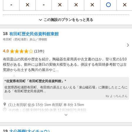
この施設のプランをもっと見る
18
有田町歴史民俗資料館東館
有田町（西松浦郡）泉山／博物館
4.0
(13件)
有田皿山の民俗や歴史を紹介。陶磁器生産用具や古文書のほか、登り窯の1/10
模型がある。館外には唐臼の実物大模型もある。併設する有田焼参考館では古
窯跡から出土する陶片の展示やこ...
“佐賀県有田町「有田町歴史民俗資料館」”
佐賀県西松浦郡有田町、有田焼の原点ともいえる「泉山磁石場」に隣接したところに
ある「有田町歴史民俗資料...
by よっちんさん
(1)上有田駅 徒歩 15分 1km 有田駅 車 8分 3.5km
その他：公開 9:00?16:30 休業 12月29日?1月3日
19
大公孫樹(大イチョウ）