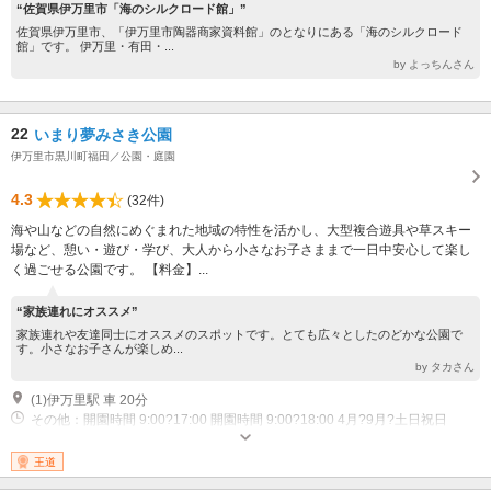
“佐賀県伊万里市「海のシルクロード館」”
佐賀県伊万里市、「伊万里市陶器商家資料館」のとなりにある「海のシルクロード
館」です。 伊万里・有田・...
by よっちんさん
22
いまり夢みさき公園
伊万里市黒川町福田／公園・庭園
4.3
(32件)
海や山などの自然にめぐまれた地域の特性を活かし、大型複合遊具や草スキー
場など、憩い・遊び・学び、大人から小さなお子さままで一日中安心して楽し
く過ごせる公園です。 【料金】...
“家族連れにオススメ”
家族連れや友達同士にオススメのスポットです。とても広々としたのどかな公園で
す。小さなお子さんが楽しめ...
by タカさん
(1)伊万里駅 車 20分
その他：開園時間 9:00?17:00 開園時間 9:00?18:00 4月?9月?土日祝日
王道