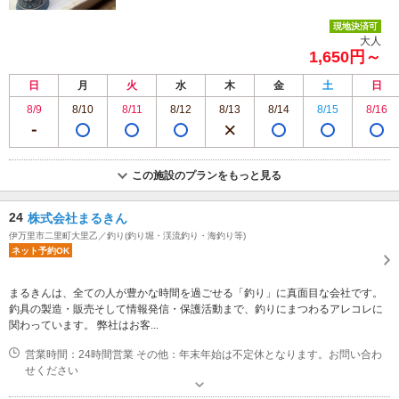
現地決済可
大人
1,650円～
日
月
火
水
木
金
土
日
8/9
8/10
8/11
8/12
8/13
8/14
8/15
8/16
この施設のプランをもっと見る
24
株式会社まるきん
伊万里市二里町大里乙／釣り(釣り堀・渓流釣り・海釣り等)
ネット予約OK
まるきんは、全ての人が豊かな時間を過ごせる「釣り」に真面目な会社です。
釣具の製造・販売そして情報発信・保護活動まで、釣りにまつわるアレコレに
関わっています。 弊社はお客...
営業時間：24時間営業 その他：年末年始は不定休となります。お問い合わ
せください