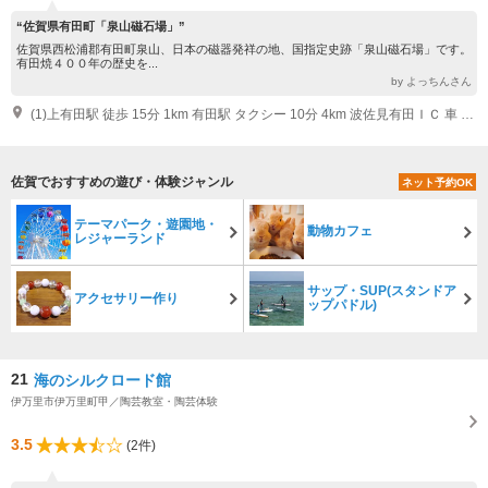
“佐賀県有田町「泉山磁石場」”
佐賀県西松浦郡有田町泉山、日本の磁器発祥の地、国指定史跡「泉山磁石場」です。
有田焼４００年の歴史を...
by よっちんさん
(1)上有田駅 徒歩 15分 1km 有田駅 タクシー 10分 4km 波佐見有田ＩＣ 車 10分 6km
佐賀でおすすめの遊び・体験ジャンル
ネット予約OK
テーマパーク・遊園地・
動物カフェ
レジャーランド
サップ・SUP(スタンドア
アクセサリー作り
ップパドル)
21
海のシルクロード館
伊万里市伊万里町甲／陶芸教室・陶芸体験
3.5
(2件)