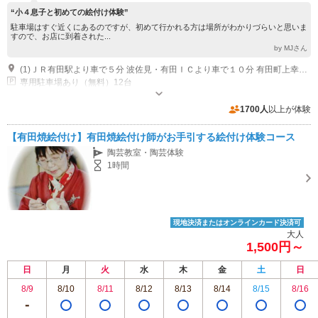
“小４息子と初めての絵付け体験”
駐車場はすぐ近くにあるのですが、初めて行かれる方は場所がわかりづらいと思いま
すので、お店に到着された...
by MJさん
(1)ＪＲ有田駅より車で５分 波佐見・有田ＩＣより車で１０分 有田町上幸平１－６－５
専用駐車場あり（無料）12台
1700人
以上が体験
【有田焼絵付け】有田焼絵付け師がお手引する絵付け体験コース
陶芸教室・陶芸体験
1時間
現地決済またはオンラインカード決済可
大人
1,500円～
日
月
火
水
木
金
土
日
8/9
8/10
8/11
8/12
8/13
8/14
8/15
8/16