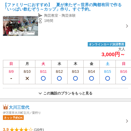
【ファミリーにおすすめ】 夏が来たぞ～世界の陶都有田で作る
「いっぱい飲むぞう～カップ」作り。すぐ予約。
陶芸教室・陶芸体験
1時間
オンラインカード決済専用
大人
3,000円～
日
月
火
水
木
金
土
日
8/9
8/10
8/11
8/12
8/13
8/14
8/15
8/16
この施設のプランをもっと見る
大川三世代
伊万里市大川町立川／梨狩り
ネット予約OK
3.9
(16件)