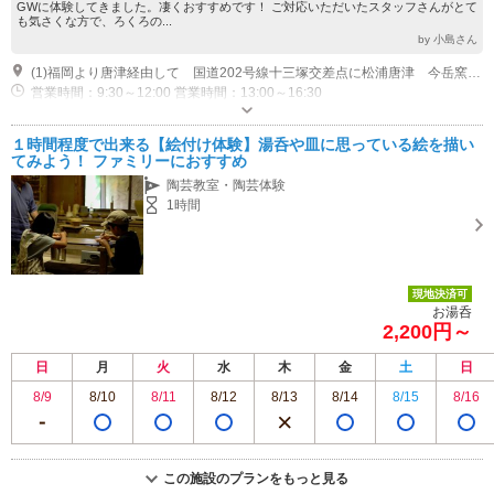
GWに体験してきました。凄くおすすめです！ ご対応いただいたスタッフさんがとて
も気さくな方で、ろくろの...
by 小島さん
(1)福岡より唐津経由して 国道202号線十三塚交差点に松浦唐津 今岳窯はあります。 駐車場 ゆったり10台 [交通] 車→福岡天神北から西九州道にて 車で 60分 伊万里東 府招インターより 2分 長崎自動車道武雄北方ＩＣより約３０分 列車→JR･松浦鉄道伊万里駅より車で約10分(4km)
営業時間：9:30～12:00 営業時間：13:00～16:30
１時間程度で出来る【絵付け体験】湯呑や皿に思っている絵を描い
てみよう！ ファミリーにおすすめ
陶芸教室・陶芸体験
1時間
現地決済可
お湯呑
2,200円～
日
月
火
水
木
金
土
日
8/9
8/10
8/11
8/12
8/13
8/14
8/15
8/16
この施設のプランをもっと見る