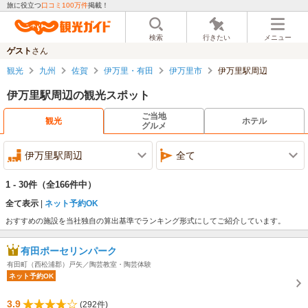
旅に役立つ
口コミ100万件
掲載！
検索
行きたい
メニュー
ゲスト
さん
観光
九州
佐賀
伊万里・有田
伊万里市
伊万里駅周辺
伊万里駅周辺の観光スポット
ご当地
観光
ホテル
グルメ
伊万里駅周辺
全て
1 - 30件
（全166件中）
全て表示
ネット予約OK
おすすめの施設を当社独自の算出基準でランキング形式にしてご紹介しています。
有田ポーセリンパーク
有田町（西松浦郡）戸矢／陶芸教室・陶芸体験
ネット予約OK
3.9
(292件)