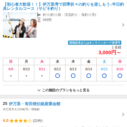
【初心者大歓迎！！】伊万里湾で四季折々の釣りを楽しもう♪半日釣
具レンタルコース（サビキ釣り）
釣り(釣り堀・渓流釣り・海釣り等)
6時間
現地決済またはオンラインカード決済可
１名様
3,000円～
日
月
火
水
木
金
土
日
8/9
8/10
8/11
8/12
8/13
8/14
8/15
8/16
この施設のプランをもっと見る
25
伊万里・有田焼伝統産業会館
伊万里市大川内町丙／博物館
4.0
(22件)