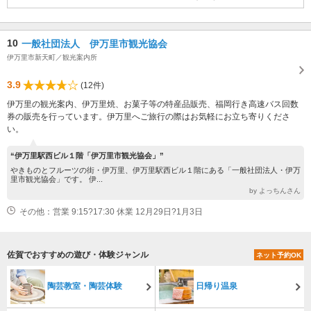
10
一般社団法人 伊万里市観光協会
伊万里市新天町／観光案内所
3.9
(12件)
伊万里の観光案内、伊万里焼、お菓子等の特産品販売、福岡行き高速バス回数
券の販売を行っています。伊万里へご旅行の際はお気軽にお立ち寄りくださ
い。
“伊万里駅西ビル１階「伊万里市観光協会」”
やきものとフルーツの街・伊万里、伊万里駅西ビル１階にある「一般社団法人・伊万
里市観光協会」です。 伊...
by よっちんさん
その他：営業 9:15?17:30 休業 12月29日?1月3日
佐賀でおすすめの遊び・体験ジャンル
ネット予約OK
陶芸教室・陶芸体験
日帰り温泉