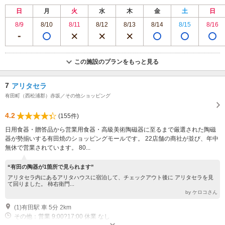
日
月
火
水
木
金
土
日
8/9
8/10
8/11
8/12
8/13
8/14
8/15
8/16
この施設のプランをもっと見る
7
アリタセラ
有田町（西松浦郡）赤坂／その他ショッピング
4.2
(155件)
日用食器・贈答品から営業用食器・高級美術陶磁器に至るまで厳選された陶磁
器が勢揃いする有田焼のショッピングモールです。 22店舗の商社が並び、年中
無休で営業されています。 80...
“有田の陶器が1箇所で見られます”
アリタセラ内にあるアリタハウスに宿泊して、チェックアウト後に アリタセラを見
て回りました。 柿右衛門...
by ケロコさん
(1)有田駅 車 5分 2km
その他：営業 9:00?17:00 休業 なし