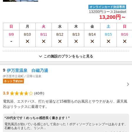
オンラインカード決済専用
13200円コース1basket
13,200円～
日
月
火
水
木
金
土
日
8/9
8/10
8/11
8/12
8/13
8/14
8/15
8/16
この施設のプランをもっと見る
9
伊万里温泉 白磁乃湯
伊万里市立花町／日帰り温泉
ネット予約OK
3.9
(40件)
電気浴、エステバス、打たせ湯など15種類ものお風呂とサウナがあり、露天風
呂はリラックスに最適です。
“20代女です！めっちゃ感想長く書きます！”
電気風呂が効いている感じがして良かった！ボディソープとシャンプーはあります、
石鹸もありました、リンス...