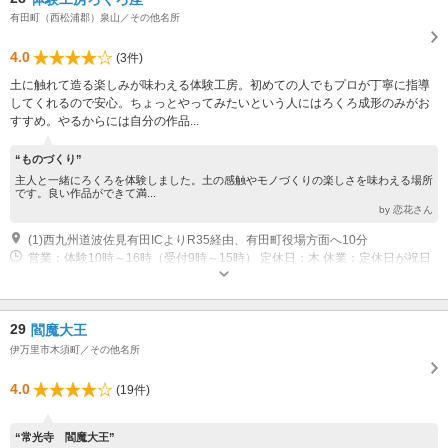
有田町（西松浦郡）泉山／その他名所
4.0
(3件)
土に触れて造る楽しみが味わえる体験工房。初めての人でもプロが丁寧に指導
してくれるので安心。ちょっとやってみたいという人にはろくろ成形のみがお
すすめ。やるからには自分の作品...
“ものづくり”
主人と一緒にろくろを体験しました。土の感触やモノづくりの楽しさを味わえる場所
です。良い作品ができて満...
by 恋花さん
(1)西九州道波佐見有田ICよりR35経由、有田町役場方面へ10分
営業：体験10時～16時（受付9時～15時） 定休日：木 休業：定休日が祝日
の場合は営業、12月29日～1月3日
29
閻魔大王
伊万里市木須町／その他名所
4.0
(19件)
“常光寺 閻魔大王”