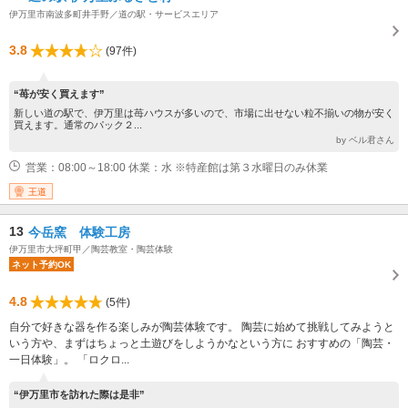
伊万里市南波多町井手野／道の駅・サービスエリア
3.8
(97件)
“苺が安く買えます”
新しい道の駅で、伊万里は苺ハウスが多いので、市場に出せない粒不揃いの物が安く
買えます。通常のパック２...
by ベル君さん
営業：08:00～18:00 休業：水 ※特産館は第３水曜日のみ休業
王道
13
今岳窯 体験工房
伊万里市大坪町甲／陶芸教室・陶芸体験
ネット予約OK
4.8
(5件)
自分で好きな器を作る楽しみが陶芸体験です。 陶芸に始めて挑戦してみようと
いう方や、まずはちょっと土遊びをしようかなという方に おすすめの「陶芸・
一日体験」。 「ロクロ...
“伊万里市を訪れた際は是非”