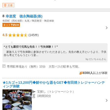
王道
8
幸楽窯 徳永陶磁器(株)
有田町（西松浦郡）丸尾／陶芸教室・陶芸体験
ネット予約OK
4.5
(145件)
“とても親切で元気な先生！！弓矢体験！！”
家族５人で弓矢体験に参加させていただきました。先生の教え方というより、子供
自ら考えてもらうという姿...
by だいちゃんさん
専用駐車場あり（無料）10台 大型バスの駐車も可能。
8300人
以上が体験
★1カゴ＝13,200円◆鮮やかな器をGET◆有田焼トレジャーハンテ
ィング体験
宝探し（トレジャーハント）
1時間30分