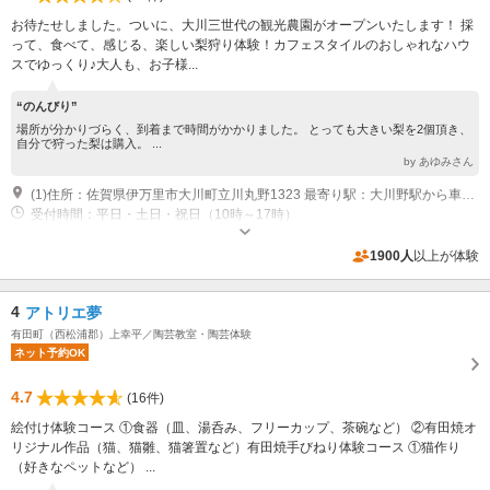
お待たせしました。ついに、大川三世代の観光農園がオープンいたします！ 採
って、食べて、感じる、楽しい梨狩り体験！カフェスタイルのおしゃれなハウ
スでゆっくり♪大人も、お子様...
“のんびり”
場所が分かりづらく、到着まで時間がかかりました。 とっても大きい梨を2個頂き、
自分で狩った梨は購入。 ...
by あゆみさん
(1)住所：佐賀県伊万里市大川町立川丸野1323 最寄り駅：大川野駅から車で約6分
受付時間：平日・土日・祝日（10時～17時）
専用駐車場あり（無料）15台
1900人
以上が体験
4
アトリエ夢
有田町（西松浦郡）上幸平／陶芸教室・陶芸体験
ネット予約OK
4.7
(16件)
絵付け体験コース ①食器（皿、湯呑み、フリーカップ、茶碗など） ②有田焼オ
リジナル作品（猫、猫雛、猫箸置など）有田焼手びねり体験コース ①猫作り
（好きなペットなど） ...