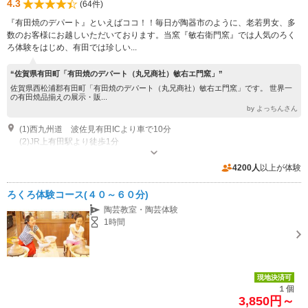
4.3
(64件)
『有田焼のデパート』といえばココ！！毎日が陶器市のように、老若男女、多
数のお客様にお越しいただいております。当窯『敏右衛門窯』では人気のろく
ろ体験をはじめ、有田では珍しい...
“佐賀県有田町「有田焼のデパート（丸兄商社）敏右エ門窯」”
佐賀県西松浦郡有田町「有田焼のデパート（丸兄商社）敏右エ門窯」です。 世界一
の有田焼品揃えの展示・販...
by よっちんさん
(1)西九州道 波佐見有田ICより車で10分
(2)JR上有田駅より徒歩1分
営業時間：9:00～17:00 休館日：12/31、1/1、1/5
4200人
以上が体験
ろくろ体験コース(４０～６０分)
陶芸教室・陶芸体験
1時間
現地決済可
１個
3,850円～