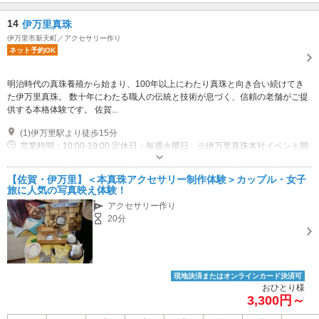
14
伊万里真珠
伊万里市新天町／アクセサリー作り
ネット予約OK
明治時代の真珠養殖から始まり、100年以上にわたり真珠と向き合い続けてき
た伊万里真珠。 数十年にわたる職人の伝統と技術が息づく、信頼の老舗がご提
供する本格体験です。 佐賀...
(1)伊万里駅より徒歩15分
営業時間：10:00-19:00 定休日：毎週火曜日 ※伊万里真珠本社イベント開
催中は営業しております。
専用駐車場あり（無料）6台
【佐賀・伊万里】＜本真珠アクセサリー制作体験＞カップル・女子
旅に人気の写真映え体験！
アクセサリー作り
20分
現地決済またはオンラインカード決済可
おひとり様
3,300円～