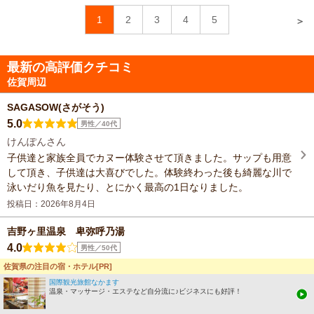
1
2
3
4
5
＞
最新の高評価クチコミ
佐賀周辺
SAGASOW(さがそう)
5.0
男性／40代
けんぽんさん
子供達と家族全員でカヌー体験させて頂きました。サップも用意
して頂き、子供達は大喜びでした。体験終わった後も綺麗な川で
泳いだり魚を見たり、とにかく最高の1日なりました。
投稿日：2026年8月4日
吉野ヶ里温泉 卑弥呼乃湯
4.0
男性／50代
きみのりさん
佐賀県の注目の宿・ホテル[PR]
食事付のお得プランがありますので、この選択も悪くはないか
国際観光旅館なかます
温泉・マッサージ・エステなど自分流に♪ビジネスにも好評！
も。 ただし、入浴料金が値上げされるようです。
投稿日：2026年8月1日