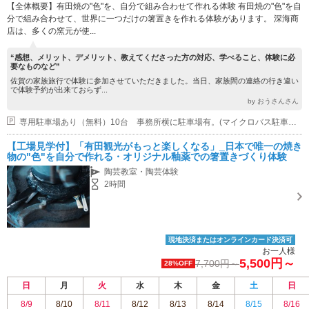
【全体概要】有田焼の"色"を、自分で組み合わせて作れる体験 有田焼の"色"を自
分で組み合わせて、世界に一つだけの箸置きを作れる体験があります。 深海商
店は、多くの窯元が使...
“感想、メリット、デメリット、教えてくださった方の対応、学べること、体験に必
要なものなど”
佐賀の家族旅行で体験に参加させていただきました。当日、家族間の連絡の行き違い
で体験予約が出来ておらず...
by おうさんさん
専用駐車場あり（無料）10台 事務所横に駐車場有。(マイクロバス駐車可 、普通車10台駐車可能 ※同時駐車は不可。)
【工場見学付】「有田観光がもっと楽しくなる」_日本で唯一の焼き
物の"色"を自分で作れる・オリジナル釉薬での箸置きづくり体験
陶芸教室・陶芸体験
2時間
現地決済またはオンラインカード決済可
お一人様
5,500円～
7,700円～
28%OFF
日
月
火
水
木
金
土
日
8/9
8/10
8/11
8/12
8/13
8/14
8/15
8/16