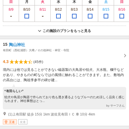
日
月
火
水
木
金
土
日
8/9
8/10
8/11
8/12
8/13
8/14
8/15
8/16
この施設のプランをもっと見る
15
陶山神社
有田町（西松浦郡）大樽／その他神社・神宮・寺院
4.3
(45件)
境内には他では見ることができない磁器製の大鳥居や狛犬、大水瓶、欄干など
があり、やきものの町ならではの風情に触れることができます。また、敷地内
の高台には、陶祖李参平の碑が建...
“有田らしい”
狛犬や鳥居が陶器で作られており色も透き通るようなブルーのため涼しく品良く感じ
られます。神社事態はとっ...
by サーフさん
(1)上有田駅 徒歩 15分 1km 波佐見有田ＩＣ 車 10分 4km
王道
友達