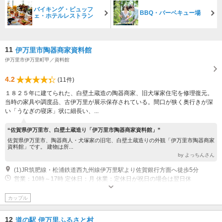
バイキング・ビュッフ
BBQ・バーベキュー場
ェ・ホテルレストラン
11
伊万里市陶器商家資料館
伊万里市伊万里町甲／資料館
4.2
(11件)
１８２５年に建てられた、白壁土蔵造の陶器商家、旧犬塚家住宅を修理復元。
当時の家具や調度品、古伊万里が展示保存されている。間口が狭く奥行きが深
い「うなぎの寝床」状に細長い、...
“佐賀県伊万里市、白壁土蔵造り「伊万里市陶器商家資料館」”
佐賀県伊万里市、陶器商人・犬塚家の旧宅、白壁土蔵造りの外観「伊万里市陶器商家
資料館」です。 建物は所...
by よっちんさん
(1)JR筑肥線・松浦鉄道西九州線伊万里駅より佐賀銀行方面へ徒歩5分
営業：10時～17時 定休日：月 休業：定休日が祝日の場合は翌日休
カップル
12
道の駅 伊万里ふるさと村