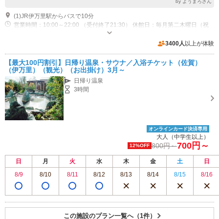
by ようまろさん
(1)JR伊万里駅からバスで10分
営業時間：10:00～22:00 （受付終了21:30） 休館日：毎月第二木曜日（祝
日を除く）
専用駐車場あり（無料）300台
3400人
以上が体験
【最大100円割引】日帰り温泉・サウナ／入浴チケット（佐賀）
（伊万里）（観光）（お出掛け）3月～
日帰り温泉
3時間
オンラインカード決済専用
大人（中学生以上）
700円～
800円～
12%OFF
日
月
火
水
木
金
土
日
8/9
8/10
8/11
8/12
8/13
8/14
8/15
8/16
この施設のプラン一覧へ（1件）