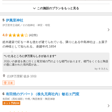
この施設のプランをもっと見る
5
伊萬里神社
伊万里市立花町／その他神社・神宮・寺院
4.0
(42件)
総木建築で釘を一本も使わず建てられている。隣りにある中島神社は，お菓子
の神様として知られる。 創建年代 1654
“いたるところに伊万里らしさがあります”
川沿いの参道を奥に行くと竜宮城の門のような楼門があります。楼門をくぐると陶器
の盤に書かれた境内図があ...
by キヨさん
(1)伊万里駅 徒歩 10分
王道
6
有田焼のデパート（株丸兄商社内）敏右エ門窯
有田町（西松浦郡）中樽／陶芸教室・陶芸体験
ネット予約OK