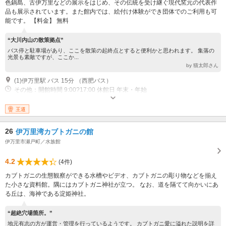
色鍋島、古伊万里などの展示をはじめ、その伝統を受け継ぐ現代窯元の代表作
品も展示されています。また館内では、絵付け体験ができ団体でのご利用も可
能です。 【料金】 無料
“大川内山の散策拠点”
バス停と駐車場があり、ここを散策の起終点とすると便利かと思われます。 集落の
光景も素敵ですが、ここか...
by 猫太郎さん
(1)伊万里駅 バス 15分 （西肥バス）
その他：開館時間 9:00?17:00 休館日 年末・年始
王道
26
伊万里湾カブトガニの館
伊万里市瀬戸町／水族館
4.2
(4件)
カブトガニの生態観察ができる水槽やビデオ、カブトガニの彫り物などを揃え
た小さな資料館。隅にはカブトガニ神社が立つ。 なお、道を隔てて向かいにあ
る丘は、海神である淀姫神社。
“超絶穴場箇所。”
地元有志の方が運営・管理を行っているようです。 カブトガニ愛に溢れた説明を詳