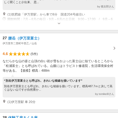
しく聞くことが出来、 思...
by 猫太郎さん
(1)筑肥線「伊万里駅」から車で8分 国道204号線沿い
開館時間：7月～8月の毎日・9月～6月の土日祝 9:00～17:00 / 9月～6
月の平日 10:00～16:00 休館日：毎週月曜日（祝日の場合は開館、翌日
休）、年末年始 ※7～8月は無休
27
腰岳（伊万里富士）
伊万里市二里町中里乙／山岳
4.6
(5件)
なだらかな山の姿と山頂の白い岩が雪をかぶった富士山に似ているところから
「松浦富士」とも呼ばれている。山腹にはトラピスト修道院，生活環境保全村
等がある。 【規模】標高：488m
“別名伊万里富士とも呼ばれ、きれいな稜線を描いています”
別名伊万里富士とも呼ばれ、きれいな稜線を描いています。標高487.7ｍと決して高
くはない山ですが自然豊か...
by tomikei9さん
(1)伊万里駅 車 20分
28
体験工房ろくろ座