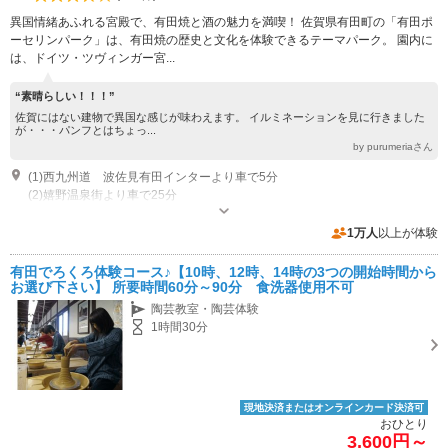
異国情緒あふれる宮殿で、有田焼と酒の魅力を満喫！ 佐賀県有田町の「有田ポ
ーセリンパーク」は、有田焼の歴史と文化を体験できるテーマパーク。 園内に
は、ドイツ・ツヴィンガー宮...
“素晴らしい！！！”
佐賀にはない建物で異国な感じが味わえます。 イルミネーションを見に行きました
が・・・パンフとはちょっ...
by purumeriaさん
(1)西九州道 波佐見有田インターより車で5分
(2)嬉野温泉街より車で25分
営業：【ろくろ、絵付け体験】平日10：00～14：30 土日祝10：00～15：
00 営業：【みやげ屋】平日9：00～17：00 土日祝9：00～17：00 休業：
1万人
以上が体験
不定休
専用駐車場あり（無料）100台
有田でろくろ体験コース♪【10時、12時、14時の3つの開始時間から
お選び下さい】 所要時間60分～90分 食洗器使用不可
陶芸教室・陶芸体験
1時間30分
現地決済またはオンラインカード決済可
おひとり
3,600円～