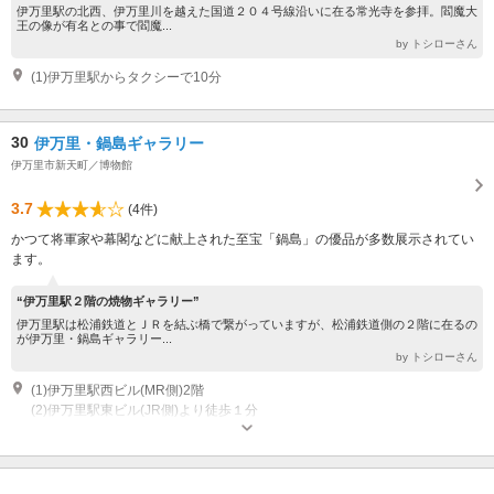
伊万里駅の北西、伊万里川を越えた国道２０４号線沿いに在る常光寺を参拝。閻魔大
王の像が有名との事で閻魔...
by トシローさん
(1)伊万里駅からタクシーで10分
30
伊万里・鍋島ギャラリー
伊万里市新天町／博物館
3.7
(4件)
かつて将軍家や幕閣などに献上された至宝「鍋島」の優品が多数展示されてい
ます。
“伊万里駅２階の焼物ギャラリー”
伊万里駅は松浦鉄道とＪＲを結ぶ橋で繋がっていますが、松浦鉄道側の２階に在るの
が伊万里・鍋島ギャラリー...
by トシローさん
(1)伊万里駅西ビル(MR側)2階
(2)伊万里駅東ビル(JR側)より徒歩１分
営業時間：10:00～17:00 その他：休館：毎週月曜日（祝日は翌日振替）