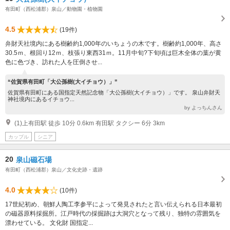
有田町（西松浦郡）泉山／動物園・植物園
4.5
(19件)
弁財天社境内にある樹齢約1,000年のいちょうの木です。樹齢約1,000年、高さ
30.5ｍ、根回り12ｍ、枝張り東西31ｍ。11月中旬?下旬頃は巨木全体の葉が黄
色に色づき、訪れた人を圧倒させ...
“佐賀県有田町「大公孫樹(大イチョウ）」”
佐賀県有田町にある国指定天然記念物「大公孫樹(大イチョウ）」です。 泉山弁財天
神社境内にあるイチョウ...
by よっちんさん
(1)上有田駅 徒歩 10分 0.6km 有田駅 タクシー 6分 3km
カップル
シニア
20
泉山磁石場
有田町（西松浦郡）泉山／文化史跡・遺跡
4.0
(10件)
17世紀初め、朝鮮人陶工李参平によって発見されたと言い伝えられる日本最初
の磁器原料採掘所。江戸時代の採掘跡は大洞穴となって残り、独特の雰囲気を
漂わせている。 文化財 国指定...