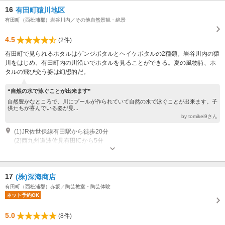
16
有田町猿川地区
有田町（西松浦郡）岩谷川内／その他自然景観・絶景
4.5
(2件)
有田町で見られるホタルはゲンジボタルとヘイケボタルの2種類。岩谷川内の猿
川をはじめ、有田町内の川沿いでホタルを見ることができる。夏の風物詩、ホ
タルの飛び交う姿は幻想的だ。
“自然の水で泳ぐことが出来ます”
自然豊かなところで、川にプールが作られていて自然の水で泳ぐことが出来ます。子
供たちが喜んでいる姿が見...
by tomikei9さん
(1)JR佐世保線有田駅から徒歩20分
(2)西九州道波佐見有田ICから5分
17
(株)深海商店
有田町（西松浦郡）赤坂／陶芸教室・陶芸体験
ネット予約OK
5.0
(8件)