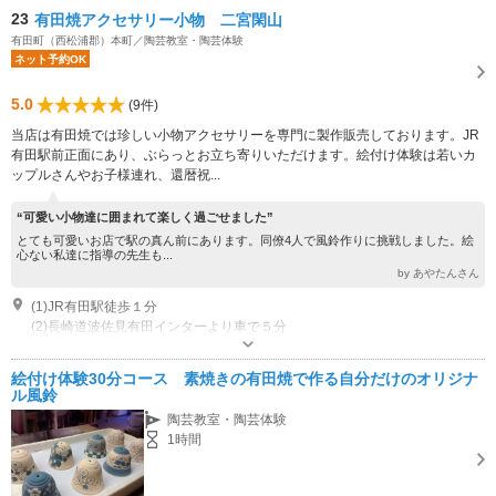
23
有田焼アクセサリー小物 二宮閑山
有田町（西松浦郡）本町／陶芸教室・陶芸体験
ネット予約OK
5.0
(9件)
当店は有田焼では珍しい小物アクセサリーを専門に製作販売しております。JR
有田駅前正面にあり、ぶらっとお立ち寄りいただけます。絵付け体験は若いカ
ップルさんやお子様連れ、還暦祝...
“可愛い小物達に囲まれて楽しく過ごせました”
とても可愛いお店で駅の真ん前にあります。同僚4人で風鈴作りに挑戦しました。絵
心ない私達に指導の先生も...
by あやたんさん
(1)JR有田駅徒歩１分
(2)長崎道波佐見有田インターより車で５分
オープン：10:00 クローズ：17:30
専用駐車場あり（無料）1台 店舗周辺にコインパーキングがあります。
絵付け体験30分コース 素焼きの有田焼で作る自分だけのオリジナ
ル風鈴
陶芸教室・陶芸体験
1時間