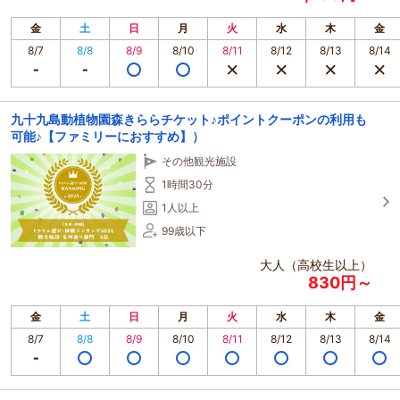
金
土
日
月
火
水
木
金
8/7
8/8
8/9
8/10
8/11
8/12
8/13
8/14
九十九島動植物園森きららチケット♪ポイントクーポンの利用も
可能♪【ファミリーにおすすめ】）
その他観光施設
1時間30分
1人以上
99歳以下
大人（高校生以上）
830円～
金
土
日
月
火
水
木
金
8/7
8/8
8/9
8/10
8/11
8/12
8/13
8/14