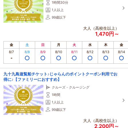
1時間30分
1人以上
99歳以下
大人（高校生以上）
1,470円～
金
土
日
月
火
水
木
金
8/7
8/8
8/9
8/10
8/11
8/12
8/13
8/14
九十九島遊覧船チケット♪じゃらんのポイントクーポン利用でお
得に♪【ファミリーにおすすめ】
クルーズ・クルージング
1時間
1人以上
99歳以下
大人（高校生以上）
2,200円～