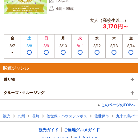
1人以上
4歳～99歳
大人（高校生以上）
3,170円～
金
土
日
月
火
水
木
金
8/7
8/8
8/9
8/10
8/11
8/12
8/13
8/14
関連ジャンル
乗り物
クルーズ・クルージング
このページのTOPへ
観光
九州
長崎
佐世保・ハウステンボス
佐世保市
九十九島パ
観光ガイド
ご当地グルメガイド