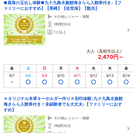
●真珠の玉出し体験●九十九島水族館海きらら入館券付き♪【フ
ァミリーにおすすめ】【長崎】【佐世保】【観光】
その他レジャー・体験
1時間30分
1人以上
大人（高校生以上）
2,470円～
金
土
日
月
火
水
木
金
8/7
8/8
8/9
8/10
8/11
8/12
8/13
8/14
☆オリジナル本革キーホルダー作り☆刻印体験♪九十九島水族館
海きらら入館券付き！未経験者でも大丈夫♪【ファミリーにおす
すめ】
その他レジャー・体験
1時間30分