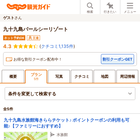
検索
行きたい
メニュー
ゲスト
さん
九十九島パールシーリゾート
ネット予約OK
王道
4.3
(
クチコミ1,135件
)
お得な割引クーポン配布中！
割引クーポンGET
プラン
概要
写真
クチ
コミ
地図
周辺
情報
5件
条件を変更して検索する
全
5
件
九十九島水族館海きららチケット♪ ポイントクーポンの利用も可
能♪【ファミリーにおすすめ】
水族館