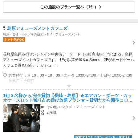
この施設のプラン一覧へ（1件）
5
島原アミューズメントカフェズ
島原・雲仙・小浜／その他エンタメ・アミューズメント
ネット予約OK
長崎県島原市のサンシャイン中央街アーケード（万町商店街）内にある、島原
アミューズメントカフェズです。 1Fが駄菓子屋＆e-Sports、2Fがボードゲーム
カフェ＆漫画喫茶、3Fがシュー...
営業時間：月 10：00～18：00／水～金 13:00-24:00／土日祝 10:00-24:00
休業日：火曜日
近隣駐車場あり（有料）20台 サンプラザ万町駐車場をご利用ください。2000円以上ご利用で1時間駐車サービス券進呈。
1組３名様から/完全貸切【長崎・島原】★エアガン・ダーツ・カラ
オケ・スロット独り占め遊び放題プラン★～貸切だから新型コロナ
対策も安心♪～
その他エンタメ・アミューズメント
2時間
現地決済またはオンラインカード決済可