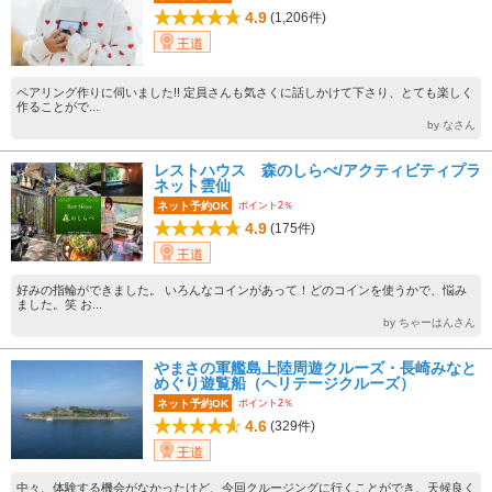
4.9
(1,206件)
王道
ペアリング作りに伺いました!! 定員さんも気さくに話しかけて下さり、とても楽しく
作ることがで...
by なさん
レストハウス 森のしらべ/アクティビティプラ
ネット雲仙
ポイント2％
ネット予約OK
4.9
(175件)
王道
好みの指輪ができました。 いろんなコインがあって！どのコインを使うかで、悩み
ました。笑 お...
by ちゃーはんさん
やまさの軍艦島上陸周遊クルーズ・長崎みなと
めぐり遊覧船（ヘリテージクルーズ）
ポイント2％
ネット予約OK
4.6
(329件)
王道
中々、体験する機会がなかったけど、今回クルージングに行くことができ、天候良く