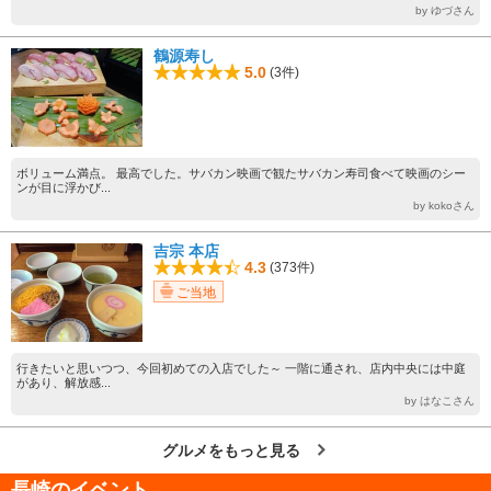
by ゆづさん
鶴源寿し
5.0
(3件)
ボリューム満点。 最高でした。サバカン映画で観たサバカン寿司食べて映画のシー
ンが目に浮かび...
by kokoさん
吉宗 本店
4.3
(373件)
ご当地
行きたいと思いつつ、今回初めての入店でした～ 一階に通され、店内中央には中庭
があり、解放感...
by はなこさん
グルメをもっと見る
長崎のイベント