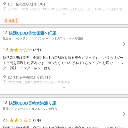
(1)干拓の里駅 徒歩 10分
その他：営業 9:30?17:00 休業 12月30日?1月1日（月） 月曜日が祝日の場
合は翌日
王道
12
快活CLUB佐世保四ヶ町店
佐世保・ハウステンボス／インターネットカフェ・マンガ喫茶
1.6
(3件)
快活CLUBは業界（全国）No.1の店舗数を誇る複合カフェです。 バリのリゾー
ト空間を再現した店内では、ゆったりくつろげる様々なタイプのお席で コミッ
ク・雑誌・インターネットはも...
(1)佐世保中央駅より徒歩1分
営業時間：24時間営業 定休日：年中無休
13
快活CLUB長崎空港通り店
長崎／インターネットカフェ・マンガ喫茶
2.0
(2件)