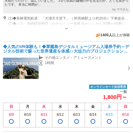
大雨だったので、混んでいました。 ３Dで出島の建物の中を見るのが、とても良かっ
たです。 本当に時間が...
by ママさん
(1)◆長崎電気軌道 「大浦天主堂下」（JR長崎駅より約20分）下車徒歩１分
(2)◆バス 長崎駅前南口（ホテルニュー長崎 向かい）から30番か40番に乗車していただき、「グラバー園入口」で下車、徒歩30秒
開館時間：9:00 ～ 17:00（最終入館16:30） 休館日：不定休
1400人
以上が体験
◆人気のVR体験も！◆軍艦島デジタルミュージアム入場券予約～デ
ジタル技術で蘇った世界遺産を体感♪♪大迫力のプロジェクションマ
ッピングやあの頃にタイムスリップした気分になれるフォトスポッ
その他エンタメ・アミューズメント
トも有ります！
1時間
オンラインカード決済専用
一般
1,800円～
日
月
火
水
木
金
土
日
8/9
8/10
8/11
8/12
8/13
8/14
8/15
8/16