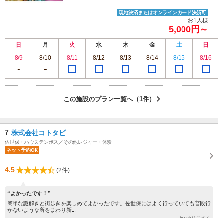
現地決済またはオンラインカード決済可
お1人様
5,000円～
日
月
火
水
木
金
土
日
8/9
8/10
8/11
8/12
8/13
8/14
8/15
8/16
この施設のプラン一覧へ（1件）
7
株式会社コトタビ
佐世保・ハウステンボス／その他レジャー・体験
ネット予約OK
4.5
(2件)
“よかったです！”
簡単な謎解きと街歩きを楽しめてよかったです。佐世保にはよく行っていても普段行
かないような所をまわり新...
by ゆりこさん