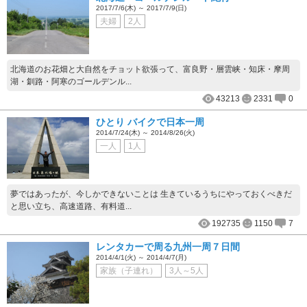
2017/7/6(木) ～ 2017/7/9(日)
夫婦
2人
北海道のお花畑と大自然をチョット欲張って、富良野・層雲峡・知床・摩周
湖・釧路・阿寒のゴールデンル...
43213
2331
0
ひとり バイクで日本一周
2014/7/24(木) ～ 2014/8/26(火)
一人
1人
夢ではあったが、今しかできないことは 生きているうちにやっておくべきだ
と思い立ち、高速道路、有料道...
192735
1150
7
レンタカーで周る九州一周７日間
2014/4/1(火) ～ 2014/4/7(月)
家族（子連れ）
3人～5人