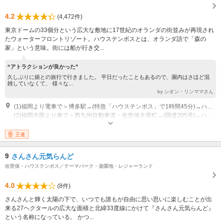
4.2
(4,472件)
東京ドームの33個分という広大な敷地に17世紀のオランダの街並みが再現され
たウォーターフロントリゾート。ハウステンボスとは、オランダ語で「森の
家」という意味。街には船が行き交...
“アトラクションが良かった”
久しぶりに娘との旅行で行きました。 平日だったこともあるので、園内はさほど混
雑していなくて、 様々な...
by シオン・リンママさん
(1)福岡より電車で＞博多駅→(特急「ハウステンボス」で1時間45分)→ハウステンボス
(2)福岡方面より車で＞西九州自動車道・佐世保大塔IC→(国道205号)→ハウステンボス
営業時間：10時～21時 ※営業時間は季節・曜日により異なります。公式HP
にてご確認ください 休園日：2026年1月6日～2026年1月9日
王道
9
さんさん元気らんど
佐世保・ハウステンボス／テーマパーク・遊園地・レジャーランド
4.0
(8件)
さんさんと輝く太陽の下で、いつでも誰もが自由に思い思いに楽しむことが出
来る27ヘクタールの広大な面積と北緯33度線にかけて『さんさん元気らんど』
という名称になっている。 かつ...