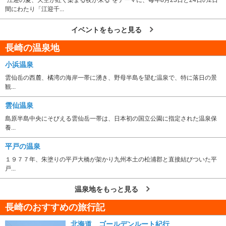
“江迎の夏、天空が紅く染まる夜が来る”をテーマに、毎年8月23日と24日の2日
間にわたり「江迎千...
イベントをもっと見る
長崎の温泉地
小浜温泉
雲仙岳の西麓、橘湾の海岸一帯に湧き、野母半島を望む温泉で、特に落日の景
観...
雲仙温泉
島原半島中央にそびえる雲仙岳一帯は、日本初の国立公園に指定された温泉保
養...
平戸の温泉
１９７７年、朱塗りの平戸大橋が架かり九州本土の松浦郡と直接結びついた平
戸...
温泉地をもっと見る
長崎のおすすめの旅行記
北海道 ゴールデンルート紀行