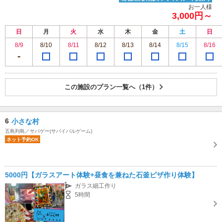
お一人様
3,000円～
日
月
火
水
木
金
土
日
8/9
8/10
8/11
8/12
8/13
8/14
8/15
8/16
この施設のプラン一覧へ（1件）
6
小さな村
五島列島／サバゲー(サバイバルゲーム)
ネット予約OK
5000円【ガラスアート体験+昼食を兼ねた石釜ピザ作り体験】
ガラス細工作り
5時間