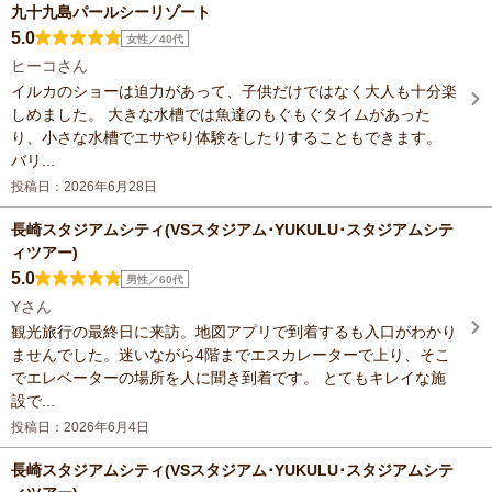
九十九島パールシーリゾート
5.0
女性／40代
ヒーコさん
イルカのショーは迫力があって、子供だけではなく大人も十分楽
しめました。 大きな水槽では魚達のもぐもぐタイムがあった
り、小さな水槽でエサやり体験をしたりすることもできます。
バリ...
投稿日：2026年6月28日
長崎スタジアムシティ(VSスタジアム･YUKULU･スタジアムシテ
ィツアー)
5.0
男性／60代
Yさん
観光旅行の最終日に来訪。地図アプリで到着するも入口がわかり
ませんでした。迷いながら4階までエスカレーターで上り、そこ
でエレベーターの場所を人に聞き到着です。 とてもキレイな施
設で...
投稿日：2026年6月4日
長崎スタジアムシティ(VSスタジアム･YUKULU･スタジアムシテ