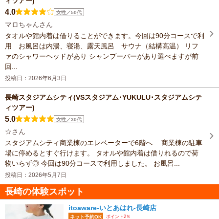
ィツアー)
4.0
女性／50代
マロちゃんさん
タオルや館内着は借りることができます。今回は90分コースで利
用 お風呂は内湯、寝湯、露天風呂 サウナ（結構高温） リフ
ァのシャワーヘッドがあり シャンプーバーがあり選べますが前
回...
投稿日：2026年6月3日
長崎スタジアムシティ(VSスタジアム･YUKULU･スタジアムシテ
ィツアー)
5.0
女性／30代
☆さん
スタジアムシティ商業棟のエレベーターで6階へ 商業棟の駐車
場に停めるとすぐ行けます。 タオルや館内着は借りれるので荷
物いらず◎ 今回は90分コースで利用しました。 お風呂...
投稿日：2026年5月7日
長崎の体験スポット
itoaware-いとあはれ-長崎店
ポイント2％
ネット予約OK