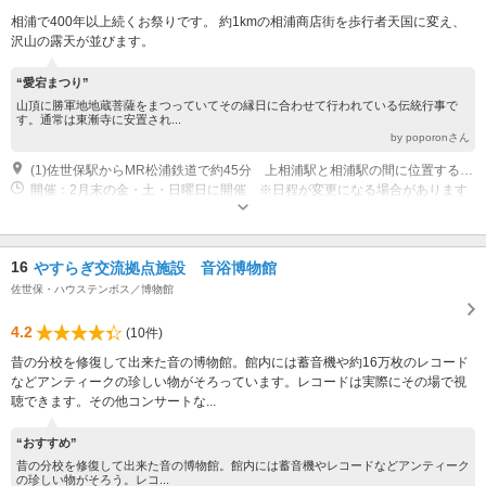
相浦で400年以上続くお祭りです。 約1kmの相浦商店街を歩行者天国に変え、
沢山の露天が並びます。
“愛宕まつり”
山頂に勝軍地地蔵菩薩をまつっていてその縁日に合わせて行われている伝統行事で
す。通常は東漸寺に安置され...
by poporonさん
(1)佐世保駅からMR松浦鉄道で約45分 上相浦駅と相浦駅の間に位置する愛宕山のふもと「相浦商店街」が会場です。
開催：2月末の金・土・日曜日に開催 ※日程が変更になる場合があります
16
やすらぎ交流拠点施設 音浴博物館
佐世保・ハウステンボス／博物館
4.2
(10件)
昔の分校を修復して出来た音の博物館。館内には蓄音機や約16万枚のレコード
などアンティークの珍しい物がそろっています。レコードは実際にその場で視
聴できます。その他コンサートな...
“おすすめ”
昔の分校を修復して出来た音の博物館。館内には蓄音機やレコードなどアンティーク
の珍しい物がそろう。レコ...