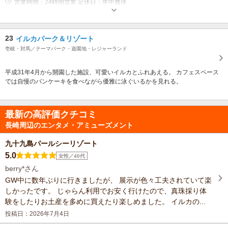
営業時間：24時間営業 定休日：年中無休
23
イルカパーク＆リゾート
壱岐・対馬／テーマパーク・遊園地・レジャーランド
平成31年4月から開園した施設、可愛いイルカとふれあえる。 カフェスペース
では自慢のパンケーキを食べながら優雅に泳ぐいるかを見れる。
最新の高評価クチコミ
長崎周辺のエンタメ・アミューズメント
九十九島パールシーリゾート
5.0
女性／40代
berry*さん
GW中に数年ぶりに行きましたが、 展示が色々工夫されていて楽
しかったです。 じゃらん利用でお安く行けたので、真珠採り体
験をしたりお土産を多めに買えたり楽しめました。 イルカの...
投稿日：2026年7月4日