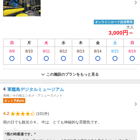
オンラインカード決済専用
大人
3,000円～
日
月
火
水
木
金
土
日
8/9
8/10
8/11
8/12
8/13
8/14
8/15
8/16
この施設のプランをもっと見る
4
軍艦島デジタルミュージアム
長崎／その他エンタメ・アミューズメント
ネット予約OK
4.2
(101件)
雨の日でも観光ＯＫ。 中は、とても神秘的な雰囲気です。
“雨の時最適です。”