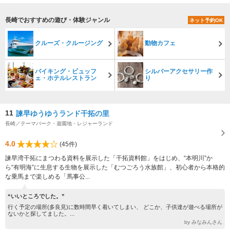
長崎でおすすめの遊び・体験ジャンル
ネット予約OK
クルーズ・クルージング
動物カフェ
バイキング・ビュッフ
シルバーアクセサリー作
ェ・ホテルレストラン
り
11
諫早ゆうゆうランド干拓の里
長崎／テーマパーク・遊園地・レジャーランド
4.0
(45件)
諫早湾干拓にまつわる資料を展示した「干拓資料館」をはじめ、“本明川”か
ら“有明海”に生息する生物を展示した「むつごろう水族館」、初心者から本格的
な乗馬まで楽しめる「馬事公...
“いいところでした。”
行く予定の場所(多良見)に数時間早く着いてしまい、 どこか、子供達が遊べる場所が
ないかと探してました。...
by みなみんさん