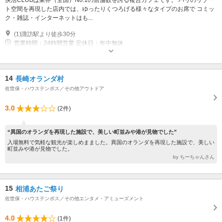
快活CLUBは業界（全国）No.1の店舗数を誇る複合カフェです。 バリのリゾー
ト空間を再現した店内では、ゆったりくつろげる様々なタイプのお席で コミッ
ク・雑誌・インターネットはも...
(1)諏訪駅より徒歩30分
営業時間：24時間営業 定休日：年中無休
14
長崎オランダ村
佐世保・ハウステンボス／その他アウトドア
3.0
(2件)
“異国のオランダを再現した施設で、美しい町並みや港が見物でした”
入場無料で気軽な観光が楽しめまました。異国のオランダを再現した施設で、美しい
町並みや港が見物でした。
by ちーちゃんさん
15
相浦あたご祭り
佐世保・ハウステンボス／その他エンタメ・アミューズメント
4.0
(1件)