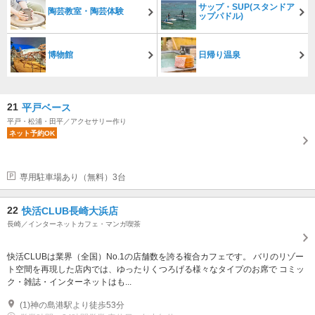
サップ・SUP(スタンドア
陶芸教室・陶芸体験
ップパドル)
博物館
日帰り温泉
21
平戸ベース
平戸・松浦・田平／アクセサリー作り
ネット予約OK
専用駐車場あり（無料）3台
22
快活CLUB長崎大浜店
長崎／インターネットカフェ・マンガ喫茶
快活CLUBは業界（全国）No.1の店舗数を誇る複合カフェです。 バリのリゾー
ト空間を再現した店内では、ゆったりくつろげる様々なタイプのお席で コミッ
ク・雑誌・インターネットはも...
(1)神の島港駅より徒歩53分