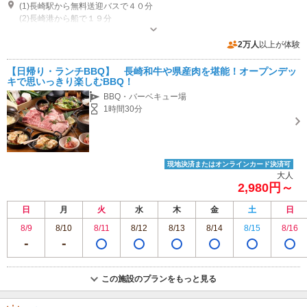
(1)長崎駅から無料送迎バスで４０分
(2)長崎港から船で１９分
営業時間：10：00～21：00（最終受付20：00）
2万人
以上が体験
【日帰り・ランチBBQ】 長崎和牛や県産肉を堪能！オープンデッ
キで思いっきり楽しむBBQ！
BBQ・バーベキュー場
1時間30分
現地決済またはオンラインカード決済可
大人
2,980円～
日
月
火
水
木
金
土
日
8/9
8/10
8/11
8/12
8/13
8/14
8/15
8/16
この施設のプランをもっと見る