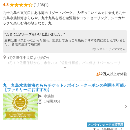
4.3
(1,136件)
九十九島の玄関口にある海のリゾートパーク。 人懐っこいイルカに会える九十
九島水族館海きららや、九十九島を巡る遊覧船やヨットセーリング、シーカヤ
ックで楽しむ海の散歩など、九...
“たまにはクルーズもいいと思いました。”
最初は乗り気じゃなかった娘も、出航してあちこち島めぐりする内に楽しんでいまし
た。 普段の生活で船に乗...
by シオン・リンママさん
(1)佐世保中央ICより約7分
(2)ＪＲ佐世保駅から、市営バス『佐世保駅前』バス停よりパールシーリゾート・九十九島水族館行きで約25分、終点『パールシーリゾート・九十九島水族館』バス停下車すぐ
営業時間：海きらら 3月～10月 9時～18時 11月～2月 9時～17時（最終
入館は閉館の30分前） 営業時間：パールクィーン ［出航予定時刻］10時
2万人
以上が体験
頃、11時頃、13時頃、14時頃、15時頃 ※臨時便あり
専用駐車場あり（有料）700台 第1～5駐車場
九十九島水族館海きららチケット♪ ポイントクーポンの利用も可能♪
【ファミリーにおすすめ】
水族館
1時間30分
オンラインカード決済専用
大人（高校生以上）