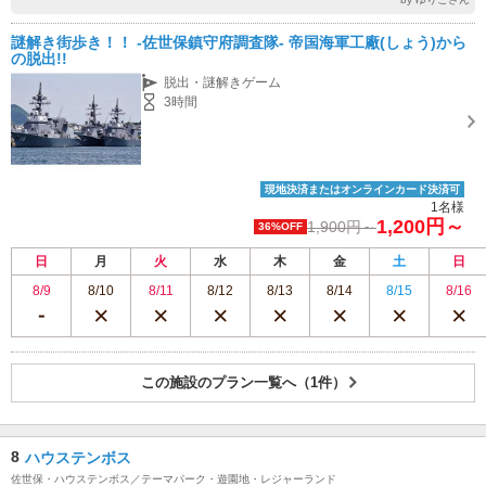
謎解き街歩き！！ -佐世保鎮守府調査隊- 帝国海軍工廠(しょう)から
の脱出!!
脱出・謎解きゲーム
3時間
現地決済またはオンラインカード決済可
1名様
1,200円～
1,900円～
36%OFF
日
月
火
水
木
金
土
日
8/9
8/10
8/11
8/12
8/13
8/14
8/15
8/16
この施設のプラン一覧へ（1件）
8
ハウステンボス
佐世保・ハウステンボス／テーマパーク・遊園地・レジャーランド