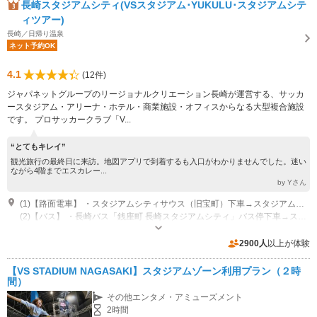
長崎スタジアムシティ(VSスタジアム･YUKULU･スタジアムシテ
ィツアー)
長崎／日帰り温泉
ネット予約OK
4.1
(12件)
ジャパネットグループのリージョナルクリエーション長崎が運営する、サッカ
ースタジアム・アリーナ・ホテル・商業施設・オフィスからなる大型複合施設
です。 プロサッカークラブ「V...
“とてもキレイ”
観光旅行の最終日に来訪。地図アプリで到着するも入口がわかりませんでした。迷い
ながら4階までエスカレー...
by Yさん
(1)【路面電車】 ・スタジアムシティサウス（旧宝町）下車→スタジアムシティサウス入口まで徒歩約6分 ・スタジアムシティノース（旧銭座町）下車→スタジアムシティノースまで徒歩約3分
(2)【バス】 ・長崎バス「銭座町 長崎スタジアムシティ」バス停下車→スタジアムシティノース入口まで徒歩約3分 ・長崎バス「幸町 長崎スタジアムシティ」バス停下車→スタジアムシティサウス入口まで徒歩約1分
営業時間：7：00-23：00
専用駐車場あり（有料）934台 【通常日】 30分毎に150円/最大料金なし 【特別日】※V・ファーレン長崎ホームゲーム日などの大型イベント 30分毎に300円/最大料金なし
2900人
以上が体験
【VS STADIUM NAGASAKI】スタジアムゾーン利用プラン（２時
間）
その他エンタメ・アミューズメント
2時間