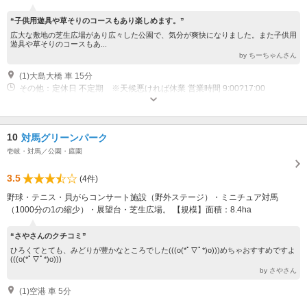
“子供用遊具や草そりのコースもあり楽しめます。”
広大な敷地の芝生広場があり広々した公園で、気分が爽快になりました。また子供用
遊具や草そりのコースもあ...
by ちーちゃんさん
(1)大島大橋 車 15分
その他：定休日 不定期 ※天候悪ければ休業 営業時間 9:00?17:00
10
対馬グリーンパーク
壱岐・対馬／公園・庭園
3.5
(4件)
野球・テニス・貝がらコンサート施設（野外ステージ）・ミニチュア対馬
（1000分の1の縮少）・展望台・芝生広場。 【規模】面積：8.4ha
“さやさんのクチコミ”
ひろくてとても、みどりが豊かなところでした(((o(*ﾟ▽ﾟ*)o)))めちゃおすすめですよ
(((o(*ﾟ▽ﾟ*)o)))
by さやさん
(1)空港 車 5分