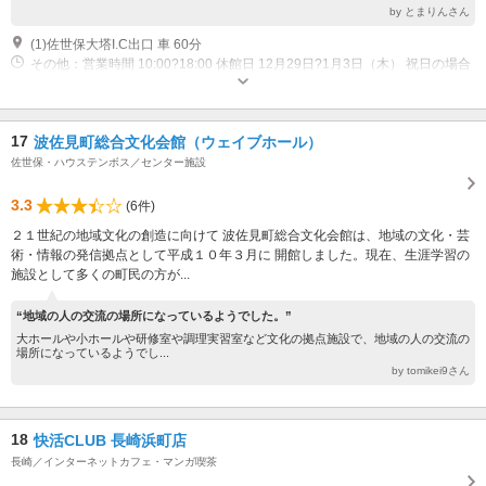
by とまりんさん
(1)佐世保大塔I.C出口 車 60分
その他：営業時間 10:00?18:00 休館日 12月29日?1月3日（木） 祝日の場合
は、翌平日
17
波佐見町総合文化会館（ウェイブホール）
佐世保・ハウステンボス／センター施設
3.3
(6件)
２１世紀の地域文化の創造に向けて 波佐見町総合文化会館は、地域の文化・芸
術・情報の発信拠点として平成１０年３月に 開館しました。現在、生涯学習の
施設として多くの町民の方が...
“地域の人の交流の場所になっているようでした。”
大ホールや小ホールや研修室や調理実習室など文化の拠点施設で、地域の人の交流の
場所になっているようでし...
by tomikei9さん
18
快活CLUB 長崎浜町店
長崎／インターネットカフェ・マンガ喫茶