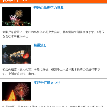
壱岐の島夜空の祭典
大瀬戸を背景に、壱岐の島恒例の花火大会が、勝本港湾で開催されます。4号玉
を含む水中花火や仕...
精霊流し
初盆の精霊（故人の霊）を船に乗せ、極楽浄土へ送り出す長崎の伝統行事で
す。夕闇が迫る頃、街の...
江迎千灯籠まつり