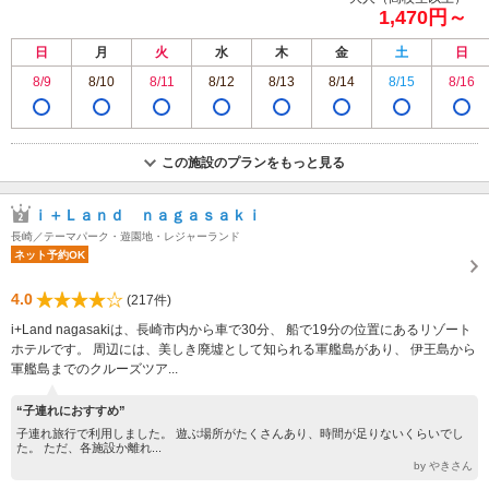
1,470円～
日
月
火
水
木
金
土
日
8/9
8/10
8/11
8/12
8/13
8/14
8/15
8/16
この施設のプランをもっと見る
ｉ＋Ｌａｎｄ ｎａｇａｓａｋｉ
長崎／テーマパーク・遊園地・レジャーランド
ネット予約OK
4.0
(217件)
i+Land nagasakiは、長崎市内から車で30分、 船で19分の位置にあるリゾート
ホテルです。 周辺には、美しき廃墟として知られる軍艦島があり、 伊王島から
軍艦島までのクルーズツア...
“子連れにおすすめ”
子連れ旅行で利用しました。 遊ぶ場所がたくさんあり、時間が足りないくらいでし
た。 ただ、各施設か離れ...
by やきさん