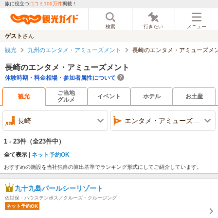
旅に役立つ
口コミ100万件
掲載！
検索
行きたい
メニュー
ゲスト
さん
観光
九州のエンタメ・アミューズメント
長崎のエンタメ・アミューズメ
長崎のエンタメ・アミューズメント
体験時期・料金相場・参加者属性について
ご当地
観光
イベント
ホテル
お土産
グルメ
長崎
エンタメ・アミューズメント
1 - 23件
（全23件中）
全て表示
ネット予約OK
おすすめの施設を当社独自の算出基準でランキング形式にしてご紹介しています。
九十九島パールシーリゾート
佐世保・ハウステンボス／クルーズ・クルージング
ネット予約OK