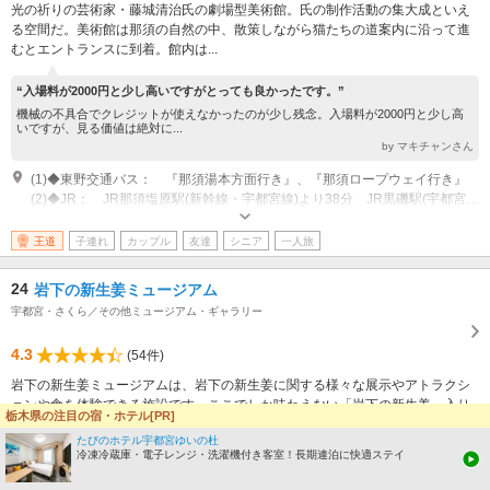
光の祈りの芸術家・藤城清治氏の劇場型美術館。氏の制作活動の集大成といえ
る空間だ。美術館は那須の自然の中、散策しながら猫たちの道案内に沿って進
むとエントランスに到着。館内は...
“入場料が2000円と少し高いですがとっても良かったです。”
機械の不具合でクレジットが使えなかったのが少し残念。入場料が2000円と少し高
いですが、見る価値は絶対に...
by マキチャンさん
(1)◆東野交通バス： 『那須湯本方面行き』、『那須ロープウェイ行き』
(2)◆JR： JR那須塩原駅(新幹線・宇都宮線)より38分 JR黒磯駅(宇都宮線・東北本線)より23分 一軒茶屋停留所降車 徒歩で約15～20分(約1ｋｍ)
開館時間：9：30～16：30（最終受付16：00） その他：挙式（チャペル貸
切）は可能ですが、繁忙期はお受け出来ない場合がございます。日時は応相
王道
子連れ
カップル
友達
シニア
一人旅
談となりますので、美術館までご連絡ください。 休館日：毎週火曜日(祝日
の場合は開館)、年末年始 ※天候による臨時休館、冬季メンテナンス休館
24
岩下の新生姜ミュージアム
期間あり。詳細はＨＰでご確認ください。
宇都宮・さくら／その他ミュージアム・ギャラリー
4.3
(54件)
岩下の新生姜ミュージアムは、岩下の新生姜に関する様々な展示やアトラクシ
ョンや食を体験できる施設です。ここでしか味わえない「岩下の新生姜」入り
栃木県の注目の宿・ホテル[PR]
カフェメニューも頂くことができ...
たびのホテル宇都宮ゆいの杜
冷凍冷蔵庫・電子レンジ・洗濯機付き客室！長期連泊に快適ステイ
“ピンク”
大好きな新生姜がなので楽しめました。ピンクなミュージアムでした。グッズも楽し