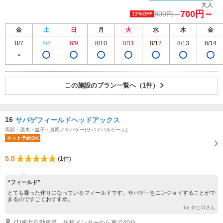
大人
700円～
800円～
12%OFF
金
土
日
月
火
水
木
金
8/7
8/8
8/9
8/10
8/11
8/12
8/13
8/14
この施設のプラン一覧へ（1件）
16
サバゲフィールドヘッドアックス
馬頭・茂木・益子・真岡／サバゲー(サバイバルゲーム)
ネット予約OK
5.0
(1件)
“フィールド”
とても凝った作りになっているフィールドです。サバゲ―をエンジョイすることがで
きるのですごくおすすめ。
by タヒロさん
(1)東北自動車道 矢板インターから車で40分