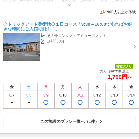
営業：9時30分～17時00分 （最終入館 16時00分） 休業：臨時休あり そ
の他：年中無休
専用駐車場あり（無料）100台
1900人
以上が体験
◇トリックアート美術館◇１日コース「9:30～16:00であればお好
きな時間にご入館可能！！」
その他エンタメ・アミューズメント
1時間30分
現地決済可
大人（中学生以上）
1,700円～
金
土
日
月
火
水
木
金
8/7
8/8
8/9
8/10
8/11
8/12
8/13
8/14
この施設のプラン一覧へ（1件）