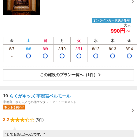
オンラインカード決済専用
大人
990円～
金
土
日
月
火
水
木
金
8/7
8/8
8/9
8/10
8/11
8/12
8/13
8/14
この施設のプラン一覧へ（1件）
10
らくがキッズ 宇都宮ベルモール
宇都宮・さくら／その他エンタメ・アミューズメント
ネット予約OK
3.2
(5件)
“とても楽しかったです。”