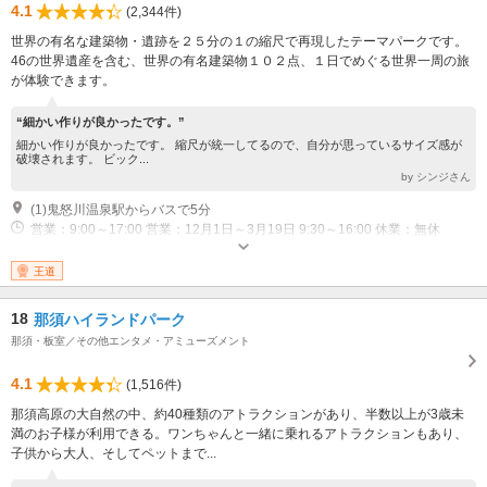
4.1
(2,344件)
世界の有名な建築物・遺跡を２５分の１の縮尺で再現したテーマパークです。
46の世界遺産を含む、世界の有名建築物１０２点、１日でめぐる世界一周の旅
が体験できます。
“細かい作りが良かったです。”
細かい作りが良かったです。 縮尺が統一してるので、自分が思っているサイズ感が
破壊されます。 ビック...
by シンジさん
(1)鬼怒川温泉駅からバスで5分
営業：9:00～17:00 営業：12月1日～3月19日 9:30～16:00 休業：無休
王道
18
那須ハイランドパーク
那須・板室／その他エンタメ・アミューズメント
4.1
(1,516件)
那須高原の大自然の中、約40種類のアトラクションがあり、半数以上が3歳未
満のお子様が利用できる。ワンちゃんと一緒に乗れるアトラクションもあり、
子供から大人、そしてペットまで...