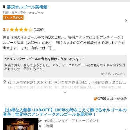
9
那須オルゴール美術館
那須・板室／手作りオルゴール
ネット予約OK
3.8
(120件)
世界各国のオルゴールを常時100点展示。毎時スタッフによるアンティークオ
ルゴール演奏（約20分）があり、当時のままの音色を解説付きで楽しむことが
出来ます。 また、館内では『手...
“クラシックオルゴールの音色を聴けて良かったです。”
家族でお伺いさせて頂きました。アンティークオルゴールの音色を聴く事が出来満足
出来ました。子供にもオル...
by えのちゃんさん
(1)【お車でお越しのお客様】東北自動車道 那須I.Cより那須街道（県道17号）を那須湯本方面へ 広谷地交差点を右折し5km先を右折、200mm先左側
(2)【電車でお越しのお客様】東北新幹線JR那須塩原駅より那須湯本温泉行き バスで広谷地下車、徒歩2km
開館時間：9：30～17：00（8月のみ18時迄）※元旦～1/3は10時開館 休
業：1/15～3/15の毎週水曜日、他無休
1700人
以上が体験
【お得な入館券♪10％OFF】100年の時をこえて奏でるオルゴールの
音色｜世界中のアンティークオルゴールを展示中！
その他エンタメ・アミューズメント
1時間