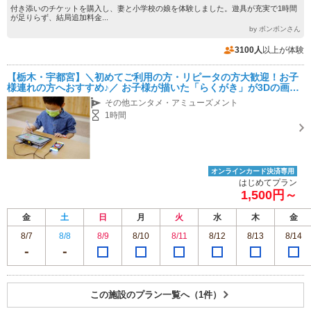
付き添いのチケットを購入し、妻と小学校の娘を体験しました。遊具が充実で1時間
が足りらず、結局追加料金...
by ボンボンさん
3100人
以上が体験
【栃木・宇都宮】＼初めてご利用の方・リピータの方大歓迎！お子
様連れの方へおすすめ♪／ お子様が描いた「らくがき」が3Dの画像
となり、施設内で遊ぶとらくがきが成長して進化していきます！！
その他エンタメ・アミューズメント
1時間
オンラインカード決済専用
はじめてプラン
1,500円～
金
土
日
月
火
水
木
金
8/7
8/8
8/9
8/10
8/11
8/12
8/13
8/14
この施設のプラン一覧へ（1件）