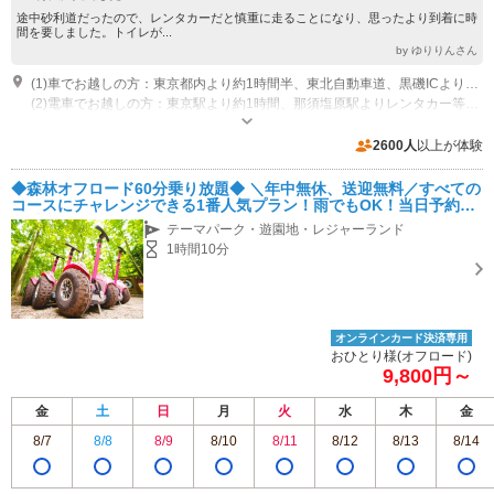
途中砂利道だったので、レンタカーだと慎重に走ることになり、思ったより到着に時
間を要しました。トイレが...
by ゆりりんさん
(1)車でお越しの方：東京都内より約1時間半、東北自動車道、黒磯ICよりお越しください。
(2)電車でお越しの方：東京駅より約1時間、那須塩原駅よりレンタカー等でお越しください。 ※最寄駅からの公共交通機関はございません。那須塩原駅のレンタカーのご利用をお勧めします。
営業時間：10:00~17:00
専用駐車場あり（無料）30台
2600人
以上が体験
◆森林オフロード60分乗り放題◆ ＼年中無休、送迎無料／すべての
コースにチャレンジできる1番人気プラン！雨でもOK！当日予約な
し乗車可能です♪誰でも5秒で乗れる！
テーマパーク・遊園地・レジャーランド
1時間10分
オンラインカード決済専用
おひとり様(オフロード)
9,800円～
金
土
日
月
火
水
木
金
8/7
8/8
8/9
8/10
8/11
8/12
8/13
8/14