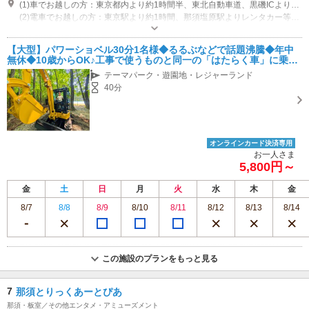
(1)車でお越しの方：東京都内より約1時間半、東北自動車道、黒磯ICよりお越しください。
(2)電車でお越しの方：東京駅より約1時間、那須塩原駅よりレンタカー等でお越しください。 ※最寄駅からの公共交通機関はございません。那須塩原駅のレンタカーのご利用をお勧めします。
営業時間：10:00～16:00
専用駐車場あり（無料）10台
【大型】パワーショベル30分1名様◆るるぶなどで話題沸騰◆年中
無休◆10歳からOK♪工事で使うものと同一の「はたらく車」に乗ろ
う！汚れず、汗をかかずに雨の日でも楽しめる！
テーマパーク・遊園地・レジャーランド
40分
オンラインカード決済専用
お一人さま
5,800円～
金
土
日
月
火
水
木
金
8/7
8/8
8/9
8/10
8/11
8/12
8/13
8/14
この施設のプランをもっと見る
7
那須とりっくあーとぴあ
那須・板室／その他エンタメ・アミューズメント