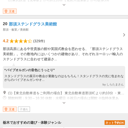
(2)東武鉄道【浅草駅】から約120分【鬼怒川温泉駅】から徒歩5分
営業：4月中旬～11月下旬※期間中無休 営業時間：9:00～15:45 休業：12月
上旬～4月中旬
王道
20
那須ステンドグラス美術館
那須・板室／美術館
4.2
(329件)
那須高原にある中世貴族の館や英国式教会を思わせる、「那須ステンドグラス
美術館」。その敷地内にはいくつかの建物があり、それぞれヨーロッパ輸入の
ステンドグラスに合わせて建築さ...
“パイプオルガンの音色にうっとり”
スタンドグラスの展示や教会が素敵なのはもちろん！スタンドグラスの光に包まれな
がらのパイプオルガンやオ...
by しらたまさん
(1)【東北自動車道をご利用の場合】 東北自動車道那須ICより約10分 ・東京より約3時間 ・仙台より約2時間30分
開館時間：9:30～16:30 休館：水曜日 ※祝日の場合は開館 ※臨時休業あ
り 事前に公式HPにて営業日をご確認の上、お越しください。
王道
子連れ
栃木でおすすめの遊び・体験ジャンル
ネット予約OK