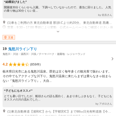
“結構並びました”
開園後30分くらいから入園。 下調べしていなかったので、適当に回りました。 人気
の乗り物は30分くらい並...
by 佐吉さん
(1)車をご利用の方 東北自動車道 那須I.Cより約20分。 東北自動車道 黒磯板室I.Cより約30分。 電車をご利用の方 東北新幹線・東北本線の那須塩原駅下車しバスへ乗り換え。乗換バスについては公式ホームページをご確認ください 東京駅から高速バスをご利用の方 公式ホームページからご予約できます
営業：9:30～17:00 季節により変動 公式ホームページをご確認ください 休
業：冬季休園期間あり 公式ホームページをご確認ください
王道
19
鬼怒川ライン下り
鬼怒川・川治・湯西川・川俣／テーマパーク・遊園地・レジャーランド
4.2
(859件)
栃木県日光市にある鬼怒川温泉。歴史は古く毎年多くの観光客で賑わいます。
その中でもアクティブな川下り。鬼怒川温泉に来たらまずは乗らなきゃ始まら
ない『鬼怒川ライン下り』。大自...
“子どもにもオススメ”
とても暑い日でしたが、船頭さんの話も面白く、あまり水しぶきもなく、子どもにも
オススメの川の流れでした...
by アポロさん
(1)東北自動車道【浦和IC】から【宇都宮IC】まで98㎞日光有料道路【今市IC】から約20分