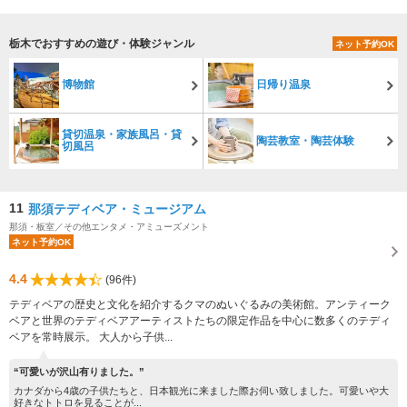
栃木でおすすめの遊び・体験ジャンル
ネット予約OK
博物館
日帰り温泉
貸切温泉・家族風呂・貸
陶芸教室・陶芸体験
切風呂
11
那須テディベア・ミュージアム
那須・板室／その他エンタメ・アミューズメント
ネット予約OK
4.4
(96件)
テディベアの歴史と文化を紹介するクマのぬいぐるみの美術館。アンティーク
ベアと世界のテディベアアーティストたちの限定作品を中心に数多くのテディ
ベアを常時展示。 大人から子供...
“可愛いが沢山有りました。”
カナダから4歳の子供たちと、日本観光に来ました際お伺い致しました。可愛いや大
好きなトトロを見ることが...