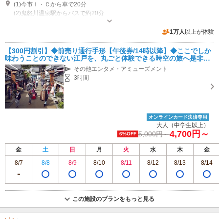
(1)今市Ｉ・Ｃから車で20分
(2)鬼怒川温泉駅からバスで約20分
営業時間：9:00～17:00 （3/20～11/30）、9:30～16:00 （12/1～3/19） 定
休日：ホームページをご確認ください。
1万人
以上が体験
https://edowonderland.net/calendar/
専用駐車場あり（有料）2000台 乗用車：800円
【300円割引】◆前売り通行手形【午後券/14時以降】◆ここでしか
味わうことのできない江戸を、丸ごと体験できる時空の旅へ是非お
越し下さい♪ ≪ファミリー･女性同士･カップルにおすすめ！≫
その他エンタメ・アミューズメント
3時間
オンラインカード決済専用
大人（中学生以上）
4,700円～
5,000円～
6%OFF
金
土
日
月
火
水
木
金
8/7
8/8
8/9
8/10
8/11
8/12
8/13
8/14
この施設のプランをもっと見る