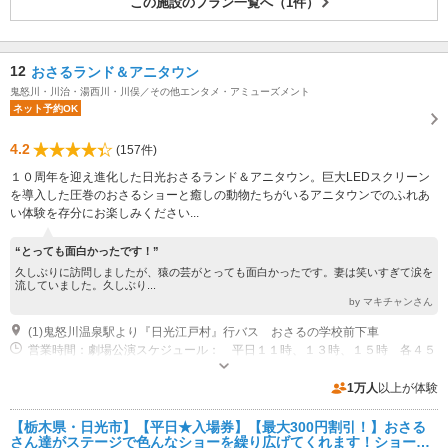
この施設のプラン一覧へ（1件）
12
おさるランド＆アニタウン
鬼怒川・川治・湯西川・川俣／その他エンタメ・アミューズメント
ネット予約OK
4.2
(157件)
１０周年を迎え進化した日光おさるランド＆アニタウン。巨大LEDスクリーン
を導入した圧巻のおさるショーと癒しの動物たちがいるアニタウンでのふれあ
い体験を存分にお楽しみください...
“とっても面白かったです！”
久しぶりに訪問しましたが、猿の芸がとっても面白かったです。妻は笑いすぎて涙を
流していました。久しぶり...
by マキチャンさん
(1)鬼怒川温泉駅より『日光江戸村』行バス おさるの学校前下車
営業時間：劇場公演スケジュール： 平日１１時、１３時、１５時 各４５
分間 / 土日祭日１０時、１１時、１３時、１５時 各４５分間 ※状況に
よりスケジュールが変更となる場合がございます。
専用駐車場あり（有料）200台
1万人
以上が体験
【栃木県・日光市】【平日★入場券】【最大300円割引！】おさる
さん達がステージで色んなショーを繰り広げてくれます！ショーの