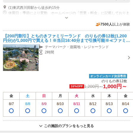
(1)東武西川田駅から徒歩約15分
休園日：季節により変動 ホームページの「営業・料金」に記載しておりま
す営業カレンダーをご確認ください。天候不良の際は休園となります。 営
業時間：3月1日～10月31日 9:30～17:00/11月1日～2月28日 10:00～16:30
近隣駐車場あり（有料）1500台 栃木県総合運動公園の駐車場をご利用ください 2時間まで無料・2～6時間200円・6時間以上300円
7500人
以上が体験
※ 天候等により開園時間を変更する場合がございます。
【200円割引】とちのきファミリーランド のりもの券12枚(1,200
円分)が1,000円で買える！※当日16:40分まで引換可能※≪ファミリ
ーにおすすめ！≫
テーマパーク・遊園地・レジャーランド
2時間
オンラインカード決済専用
のりもの券12枚
1,000円～
1,200円～
16%OFF
金
土
日
月
火
水
木
金
8/7
8/8
8/9
8/10
8/11
8/12
8/13
8/14
この施設のプランをもっと見る