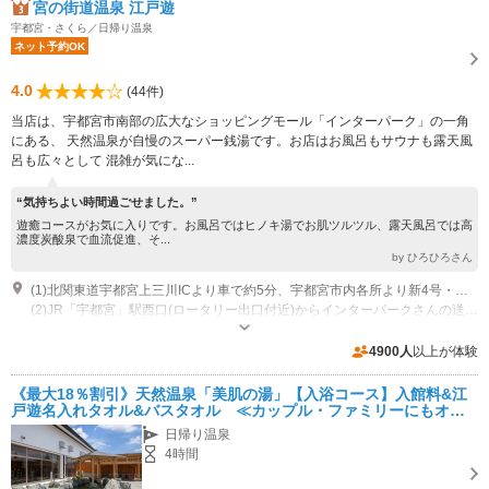
宮の街道温泉 江戸遊
宇都宮・さくら／日帰り温泉
ネット予約OK
4.0
(44件)
当店は、宇都宮市南部の広大なショッピングモール「インターパーク」の一角
にある、 天然温泉が自慢のスーパー銭湯です。お店はお風呂もサウナも露天風
呂も広々として 混雑が気にな...
“気持ちよい時間過ごせました。”
遊癒コースがお気に入りです。お風呂ではヒノキ湯でお肌ツルツル、露天風呂では高
濃度炭酸泉で血流促進、そ...
by ひろひろさん
(1)北関東道宇都宮上三川ICより車で約5分、宇都宮市内各所より新4号・宇都宮環状道路（R121) で インタ―パークまで、インターパークスタジアムさんの隣です。オレンジ色の「ゆ」の看板が目印です。
(2)JR「宇都宮」駅西口(ロータリー出口付近)からインターパークさんの送迎バスが出ています。 最寄りの「インターパークスタジアム」バス停まで約25分です。 当店のお隣りとなりますので、お買い物のついでにぜひお立ち寄りください。
営業時間：AM９：００～PM２４：００
専用駐車場あり（無料）220台 普通車のほか、大型車・観光バス用の駐車スペースもあります。
4900人
以上が体験
《最大18％割引》天然温泉「美肌の湯」【入浴コース】入館料&江
戸遊名入れタオル&バスタオル ≪カップル・ファミリーにもオス
スメ≫
日帰り温泉
4時間