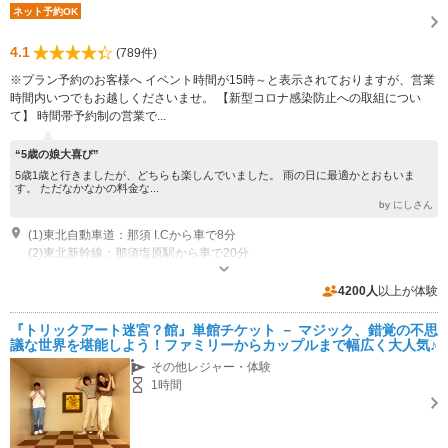
ネット予約OK
4.1
(789件)
※プラン予約のお客様へ イベント時間が15時～と表示されておりますが、営業
時間内いつでもお越しくださいませ。 【新型コロナ感染防止への取組につい
て】 時間帯予約制の営業で...
“5歳の娘大喜び”
5歳1歳と行きましたが、どちらも楽しんでいました。 雨の日に最適かとおもいま
す。 ただなかなかの料金な...
by にしさん
(1)東北自動車道：那須 I.Cから車で8分
(2)東北新幹線：那須塩原駅から車で20分
開館時間：9:30～17:00（通常）、9:00～17:30（8月） 休館日：年中無休
（3館の内、リニューアル等で閉館する館がある時は、当館ＨＰにてご案内
4200人
以上が体験
致します）
専用駐車場あり（無料）200台 第2・第3駐車場有(無料)
『トリックアート迷宮？館』単館チケット － マジック、錯覚の不思
議な世界を堪能しよう！ファミリーからカップルまで幅広く大人気♪
その他レジャー・体験
1時間