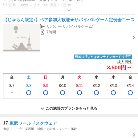
営業：09:00～２４：00 休業：不定休
専用駐車場あり（無料）50台
【じゃらん限定♪】ペア参加大歓迎★サバイバルゲーム定例会コース
サバゲー(サバイバルゲーム)
7時間
現地決済またはオンラインカード決済可
成人男性
3,500円～
金
土
日
月
火
水
木
金
8/7
8/8
8/9
8/10
8/11
8/12
8/13
8/14
この施設のプランをもっと見る
17
東武ワールドスクウェア
鬼怒川・川治・湯西川・川俣／その他レジャー・体験