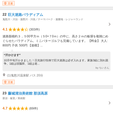
王道
22
巨大迷路パラディアム
鬼怒川・川治・湯西川・川俣／テーマパーク・遊園地・レジャーランド
4.1
(303件)
迷路面積約３，５00平方ｍ（５0×７0ｍ）の中に、高さ２ｍの板塀を複雑にめ
ぐらせたパラディアム。ミニパターゴルフも完備しています。 【料金】 大人:
800円 子供: 500円 【規模】...
“汗かけます”
10月中旬汗かきました！日光旅行恒例で巨大迷路は必ず入れます。家族3組に別れ競
争。1組は頭脳班、1組は老...
by ちいさん
(1)鬼怒川温泉駅 バス 20分
王道
23
藤城清治美術館 那須高原
那須・板室／美術館
4.7
(69件)