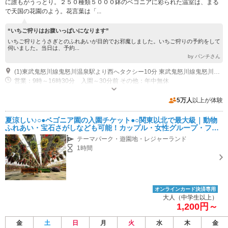
に誰もがうっとり。２５０種類５０００鉢のベゴニアに彩られた温室は、まる
で天国の花園のよう。花言葉は「...
“いちご狩りはお腹いっぱいになります”
いちご狩りとうさぎとのふれあいが目的でお邪魔しました。いちご狩りの予約をして
伺いました。当日は、予約...
by パンチさん
(1)東武鬼怒川線鬼怒川温泉駅より西へタクシー10分 東武鬼怒川線鬼怒川温泉駅より路線バス約15分「花いちもんめ」下車すぐ
営業：9時～16時30分 入園～30分前 その他：年中無休
専用駐車場あり（無料）30台
5万人
以上が体験
夏涼しい♪○●ベゴニア園の入園チケット●○関東以北で最大級｜動物
ふれあい・宝石さがしなども可能！カップル・女性グループ・ファ
ミリーにおすすめ♪鬼怒川温泉駅より車で10分、路線バスで「花い
テーマパーク・遊園地・レジャーランド
ちもんめ」下車
1時間
オンラインカード決済専用
大人（中学生以上）
1,200円～
金
土
日
月
火
水
木
金