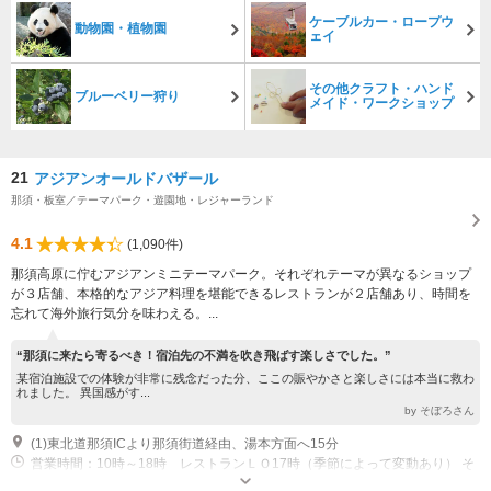
ケーブルカー・ロープウ
動物園・植物園
ェイ
その他クラフト・ハンド
ブルーベリー狩り
メイド・ワークショップ
21
アジアンオールドバザール
那須・板室／テーマパーク・遊園地・レジャーランド
4.1
(1,090件)
那須高原に佇むアジアンミニテーマパーク。それぞれテーマが異なるショップ
が３店舗、本格的なアジア料理を堪能できるレストランが２店舗あり、時間を
忘れて海外旅行気分を味わえる。...
“那須に来たら寄るべき！宿泊先の不満を吹き飛ばす楽しさでした。”
某宿泊施設での体験が非常に残念だった分、ここの賑やかさと楽しさには本当に救わ
れました。 異国感がす...
by そぼろさん
(1)東北道那須ICより那須街道経由、湯本方面へ15分
営業時間：10時～18時 レストランＬＯ17時（季節によって変動あり） そ
の他：年中無休