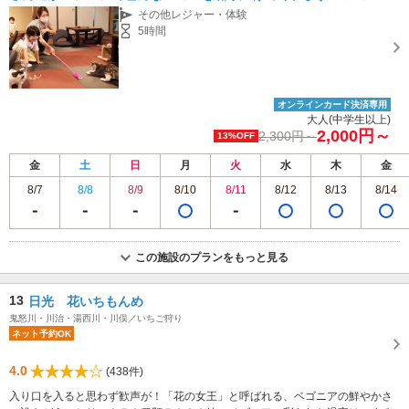
観覧もOK♪ファミリー・女性・カップルに人気☆直前予約OK♪
その他レジャー・体験
5時間
オンラインカード決済専用
大人(中学生以上)
2,000円～
2,300円～
13%OFF
金
土
日
月
火
水
木
金
8/7
8/8
8/9
8/10
8/11
8/12
8/13
8/14
この施設のプランをもっと見る
13
日光 花いちもんめ
鬼怒川・川治・湯西川・川俣／いちご狩り
ネット予約OK
4.0
(438件)
入り口を入ると思わず歓声が！「花の女王」と呼ばれる、ベゴニアの鮮やかさ