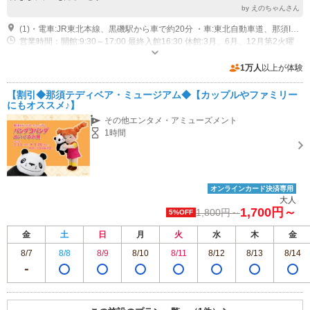
by えのちゃんさん
(1)・電車:JR東北本線、黒磯駅から車で約20分 ・車:東北自動車道、那須ICから約10分
営業時間：開館:9:30～17:00 最終入館16:30 休館:3月、6月、12月第2火曜
日。2月第2火曜日水曜日 (祝・祭日は開館)
専用駐車場あり（無料）60台
1万人
以上が体験
【割引◆那須テディベア・ミュージアム◆【カップルやファミリー
にもオススメ♪】
その他エンタメ・アミューズメント
1時間
オンラインカード決済専用
大人
1,700円～
1,800円～
5%OFF
金
土
日
月
火
水
木
金
8/7
8/8
8/9
8/10
8/11
8/12
8/13
8/14