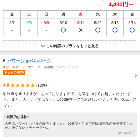
4,400円～
金
土
日
月
火
水
木
金
8/7
8/8
8/9
8/10
8/11
8/12
8/13
8/14
この施設のプランをもっと見る
6
パワーショベルパーク
那須・板室／テーマパーク・遊園地・レジャーランド
ネット予約OK
4.8
(12件)
砂利道を通りますが、あっておりますので、お気をつけてお越しくださいま
せ。 また、カーナビではなく、Googleマップでお越しいただいた方がスムーズ
です。
“刺激的な体験”
大型のパワーショベル体験をしました。 30分でどこまで体験出来るのか不安でした
が、適切なレクチャーでや...
by あいさん