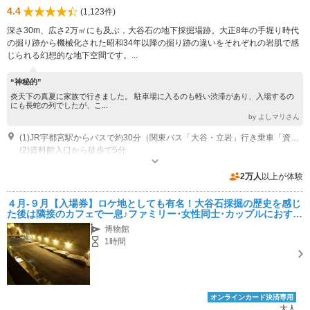
4.4
(1,123件)
深さ30m、広さ2万㎡にも及ぶ，大谷石の地下採掘場跡。大正8年の手堀り時代
の掘り跡から機械化された昭和34年以降の掘り跡の違いをそれぞれの岩肌で感
じられる幻想的な地下空間です。...
“神秘的”
炎天下の真夏に家族で行きました。 駐車場に入るのも軽い渋滞があり、入場するの
にも長蛇の列でしたが、こ...
by よしマリさん
(1)JR宇都宮駅からバスで約30分（関東バス「大谷・立岩」行き乗車「資料館入口」下車）
(2)資料館入口から徒歩で5分
開館時間：4月～11月までは、9：00～17：00 (最終入館 16：30) / 12月
～3月までは、9：30～16：30（最終入館16：00） ※4月～11月：無休 休
2万人
以上が体験
館日：12月～3月：毎週火曜日休館（祝日の場合は翌日）、年末年始 その
専用駐車場あり（無料）350台
他：臨時休館の場合あり、電話でご確認ください
４月-９月【入場券】ロケ地としても有名！大谷石採掘の歴史を感じ
た後は隣接のカフェで一息♪ファミリー･女性同士･カップルにおすす
め◎
博物館
1時間
オンラインカード決済専用
大人