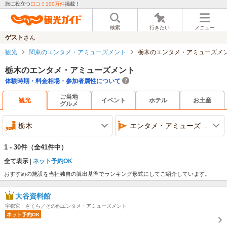
旅に役立つ
口コミ100万件
掲載！
検索
行きたい
メニュー
ゲスト
さん
観光
関東のエンタメ・アミューズメント
栃木のエンタメ・アミューズメ
栃木のエンタメ・アミューズメント
体験時期・料金相場・参加者属性について
ご当地
観光
イベント
ホテル
お土産
グルメ
栃木
エンタメ・アミューズメント
1 - 30件
（全41件中）
全て表示
ネット予約OK
おすすめの施設を当社独自の算出基準でランキング形式にしてご紹介しています。
大谷資料館
宇都宮・さくら／その他エンタメ・アミューズメント
ネット予約OK