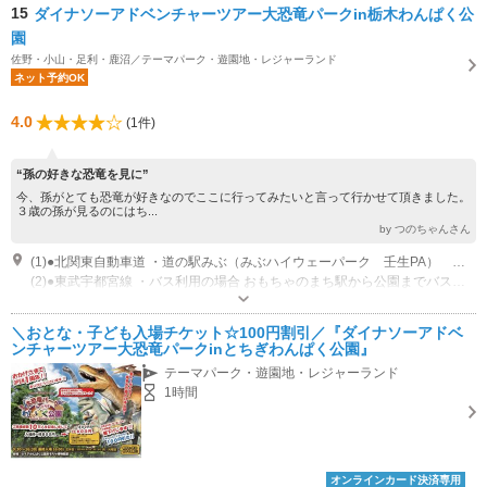
15
ダイナソーアドベンチャーツアー大恐竜パークin栃木わんぱく公
園
佐野・小山・足利・鹿沼／テーマパーク・遊園地・レジャーランド
ネット予約OK
4.0
(1件)
“孫の好きな恐竜を見に”
今、孫がとても恐竜が好きなのでここに行ってみたいと言って行かせて頂きました。
３歳の孫が見るのにはち...
by つのちゃんさん
(1)●北関東自動車道 ・道の駅みぶ（みぶハイウェーパーク 壬生PA） 徒歩2分 公園南側ハイウェーパーク入口（ピッピとピコの門）から徒歩で直接公園にお入りいただけます。
(2)●東武宇都宮線 ・バス利用の場合 おもちゃのまち駅から公園までバスで7分～11分（詳細はこちらをクリック） ・徒歩の場合 おもちゃのまち駅から北入口経由正門まで徒歩30分 2.6km 国谷駅から東門まで徒歩22分 1.7km
営業時間：9：30～16：30（最終受付16：00） 休園日：毎週月曜日
専用駐車場あり（無料）1330台 周辺に5か所あるとちぎわんぱく公園専用駐車場をご利用ください。
＼おとな・子ども入場チケット☆100円割引／『ダイナソーアドベ
ンチャーツアー大恐竜パークinとちぎわんぱく公園』
テーマパーク・遊園地・レジャーランド
1時間
オンラインカード決済専用