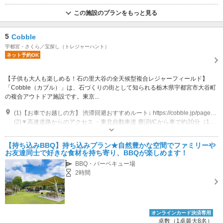
この施設のプランをもっと見る
5
Cobble
宇都宮・さくら／宝探し（トレジャーハント）
ネット予約OK
【子供も大人も楽しめる！石の里大谷の全天候型複合レジャーフィールド】
「Cobble（カブル）」は、石づくりの街として知られる栃木県宇都宮市大谷町
の複合アウトドア施設です。東京...
(1)【お車でお越しの方】 渋滞回避おすすめルート↓ https://cobble.jp/pages/route
(2)▼高速道路からのアクセス ・東北自動車道 鹿沼I/Cから車で約20分（13km） 宇都宮I/Cから車で約12分（8km） ・北関東自動車道 宇都宮/上三川I/Cから車で約40分（20km） 壬生I/Cから車で約30分（18km）
営業：3-10月：(火)(水)定休（祝日除く） 11-12月：土日祝日のみ営業 1-2
月：休業 営業時間：BBQ 11時-17時 アクティビティ 10時‐17時 その他：
【持ち込みBBQ】持ち込みプラン★自然豊かな空間でファミリーや
※GW、春休みや夏休みの長期休み期間中は無休
専用駐車場あり（無料）70台 満車の場合はスタッフが臨時駐車場をご案内いたします。
お友達同士で好きな食材を持ち寄り、BBQが楽しめます！
BBQ・バーベキュー場
2時間
オンラインカード決済専用
卓数（1卓最大8名）