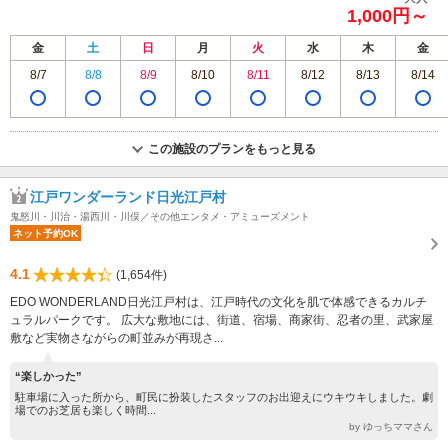
1,000円～
金
土
日
月
火
水
木
金
8/7
8/8
8/9
8/10
8/11
8/12
8/13
8/14
この施設のプランをもっと見る
江戸ワンダーランド日光江戸村
鬼怒川・川治・湯西川・川俣／その他エンタメ・アミューズメント
ネット予約OK
4.1
(1,654件)
EDO WONDERLAND日光江戸村は、江戸時代の文化を肌で体感できるカルチ
ュラルパークです。 広大な敷地には、街道、宿場、商家街、忍者の里、武家屋
敷など実物さながらの町並みが再現さ...
“楽しかった”
駐車場に入った所から、町民に扮装したスタッフのお出迎えにウキウキしました。劇
場でのお芝居も楽しく時間...
by ゆっちママさん