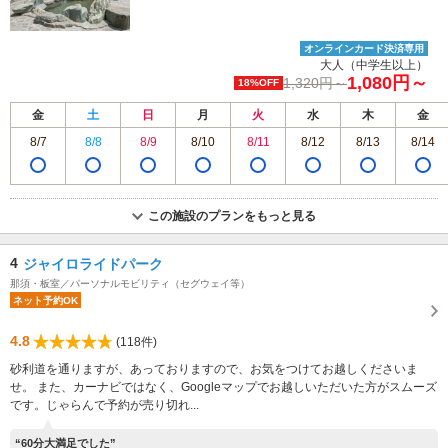
オンラインカード決済専用
大人（中学生以上）
1,080円～
1,320円～
18%OFF
金
土
日
月
火
水
木
金
8/7
8/8
8/9
8/10
8/11
8/12
8/13
8/14
この施設のプランをもっと見る
4
ジャイロライドパーク
那須・板室／パーソナルモビリティ（セグウェイ等）
ネット予約OK
4.8
(118件)
砂利道を通りますが、あっておりますので、お気をつけてお越しくださいま
せ。 また、カーナビではなく、Googleマップでお越しいただいた方がスムーズ
です。じゃらんで予約が売り切れ...
“60分大満足でした”