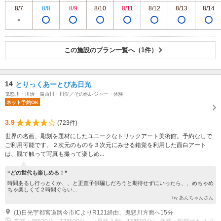
8/7
8/8
8/9
8/10
8/11
8/12
8/13
8/14
この施設のプラン一覧へ（1件）
14
とりっくあーとぴあ日光
鬼怒川・川治・湯西川・川俣／その他レジャー・体験
ネット予約OK
3.9
(723件)
世界の名画、彫刻を題材にしたユニークなトリックアート美術館。予約なしで
ご利用可能です。２次元のものを３次元にみせる錯覚を利用した面白アート
は、観て触って写真も撮って楽しめ...
“どの世代も楽しめる！”
時間あるし行っとくか、、と正直子供騙しだろうと期待せずにいったら、、めちゃめ
ちゃ楽しくて２時間ぐらい...
by あんちゃんさん
(1)日光宇都宮道路今市ICよりR121経由、鬼怒川方面へ15分