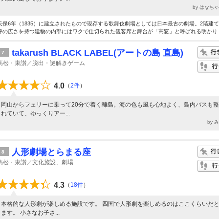
by はなち
天保6年（1835）に建立されたもので現存する歌舞伎劇場としては日本最古の劇場。2階建てで
坪の広さを持つ建物の内部にはワクで仕切られた観客席と舞台が「高窓」と呼ばれる明かり..
takarush BLACK LABEL(アートの島 直島)
7
高松・東讃／脱出・謎解きゲーム
4.0
（
2件
）
岡山からフェリーに乗って20分で着く離島。海の色も風も心地よく、島内バスも
れていて、ゆっくりアー...
by 
人形劇場とらまる座
8
高松・東讃／文化施設、劇場
4.3
（
18件
）
本格的な人形劇が楽しめる施設です。 四国で人形劇を楽しめるのはここくらいだ
ます。 小さなお子さ...