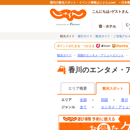
国内の観光スポット・イベント情報はじゃらんnet ～日本
こんにちは♪ゲストさん
じ
宿・ホテル
観光ガイド
旅行ガイド
観光ガイド
ご当地グル
ポイントがたまる・つかえる
観光ガイド
＞
四国のエンタメ・アミューズメント
＞
香川のエンタメ・
エリア概要
観光スポット
エリア
全国
＞
四国
＞
香川
ジャンル
全て
＞
エンタメ・アミュ