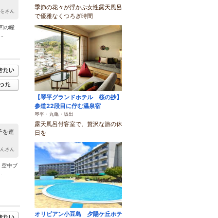
季節の花々が浮かぶ女性露天風呂
つをさん
で優雅なくつろぎ時間
四の瞳
.
【琴平グランドホテル 桜の抄】
参道22段目に佇む温泉宿
琴平・丸亀・坂出
露天風呂付客室で、贅沢な旅の休
子を連
日を
ゃんさん
う空中ブ
.
オリビアン小豆島 夕陽ケ丘ホテ