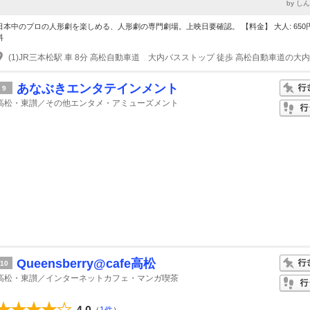
by し
日本中のプロの人形劇を楽しめる、人形劇の専門劇場。上映日要確認。 【料金】 大人: 650
料
あなぶきエンタテインメント
9
高松・東讃／その他エンタメ・アミューズメント
Queensberry@cafe高松
10
高松・東讃／インターネットカフェ・マンガ喫茶