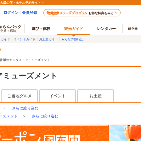
最大級の宿・ホテル予約サイト～
ログイン
会員登録
お得な特典をみる
ゃらんパック
遊び・体験
観光ガイド
レンタカー
航空券
（交通＋宿泊）
メガイド
イベントガイド
お土産ガイド
みんなの旅行記
香川のエンタメ・アミューズメント
アミューズメント
ご当地グルメ
イベント
お土産
＞
さらに絞り込む
ーズメント
＞
さらに絞り込む