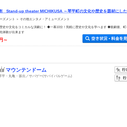
Stand-up theater MICHIKUSA ～琴平町の文化や歴史を題材にし
English and Chinese support】
ーズメント ＞ その他エンタメ・アミューズメント
歴史や文化をコミカルな演劇に！ ◆一幕10分！気軽に歴史や文化を学べます ◆観劇後、町
光体験が出来ます
0円～
マウンテンドーム
琴平・丸亀・坂出／サバゲー(サバイバルゲーム)