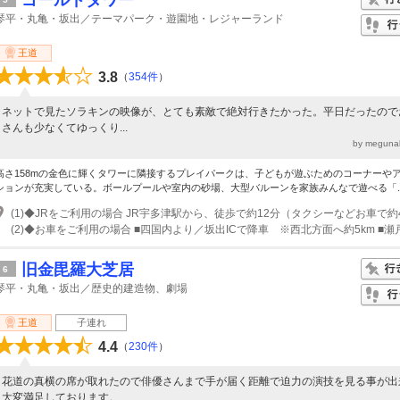
ゴールドタワー
琴平・丸亀・坂出／テーマパーク・遊園地・レジャーランド
王道
3.8
（
354件
）
ネットで見たソラキンの映像が、とても素敵で絶対行きたかった。平日だったので
さんも少なくてゆっくり...
by megun
高さ158mの金色に輝くタワーに隣接するプレイパークは、子どもが遊ぶためのコーナーや
ションが充実している。ボールプールや室内の砂場、大型バルーンを家族みんなで遊べる「..
(1)◆JRをご利用の場合 JR宇多津駅から、徒歩で約12分（タクシーなどお車で約
旧金毘羅大芝居
6
琴平・丸亀・坂出／歴史的建造物、劇場
王道
子連れ
4.4
（
230件
）
花道の真横の席が取れたので俳優さんまで手が届く距離で迫力の演技を見る事が出
大変満足しております。...