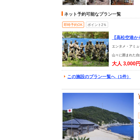
ネット予約可能なプラン一覧
即時予約OK
ポイント2％
【高松空港か
サバイバルゲ
エンタメ・アミュー
山々に囲まれた自
大人
3,000
この施設のプラン一覧へ（1件）