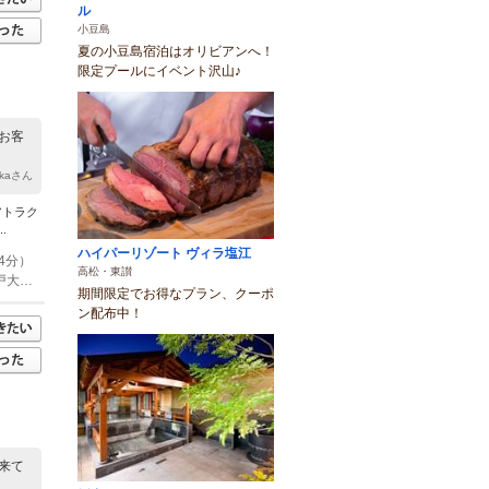
ル
小豆島
夏の小豆島宿泊はオリビアンへ！
限定プールにイベント沢山♪
お客
akaさん
アトラク
.
ハイパーリゾート ヴィラ塩江
4分）
高松・東讃
(2)◆お車をご利用の場合 ■四国内より／坂出ICで降車 ※西北方面へ約5km ■瀬戸大橋方面より／坂出北ICで降車 ※西方面へ約4.5km ※坂出北ICは瀬戸大橋方面からのみの降車になります。
期間限定でお得なプラン、クーポ
ン配布中！
来て