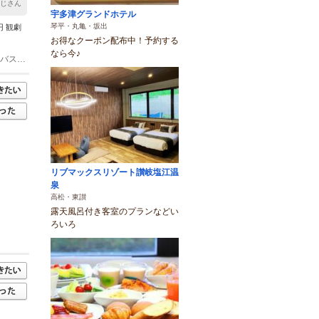
んじさん
宇多津グランドホテル
琴平・丸亀・坂出
円 観劇
お得なクーポン配布中！予約する
なら今♪
(1)JR三本松駅 車 8分 高松自動車道 大内バスストップ 徒歩 高松自動車道の大内バスストップと直結 高松自動車道 白鳥大内ＩＣ 車 5分
リブマックスリゾート讃岐塩江温
泉
高松・東讃
露天風呂付き客室のプランなどい
ろいろ