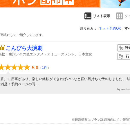
リスト表示
タ
絞り込み：
ネット予約OK
す
グ形式にしてご紹介しています。
こんぴら大演劇
高松・東讃／その他エンタメ・アミューズメント、日本文化
5.0
（
1件
）
香川に用事があり、楽しい経験ができればいいなと軽い気持ちで予約しました。 
満足！予約ページの写...
by nonk
※最新情報はプラン詳細画面にてご確認