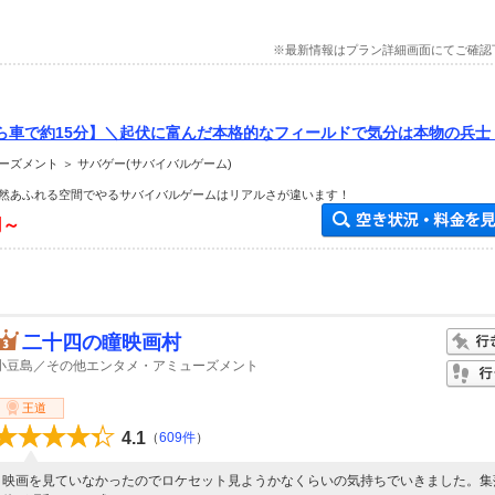
※最新情報はプラン詳細画面にてご確認
ら車で約15分】＼起伏に富んだ本格的なフィールドで気分は本物の兵士
ームでアウトドアを楽しもう♪
ズメント ＞ サバゲー(サバイバルゲーム)
然あふれる空間でやるサバイバルゲームはリアルさが違います！
円～
二十四の瞳映画村
小豆島／その他エンタメ・アミューズメント
王道
4.1
（
609件
）
映画を見ていなかったのでロケセット見ようかなくらいの気持ちでいきました。集