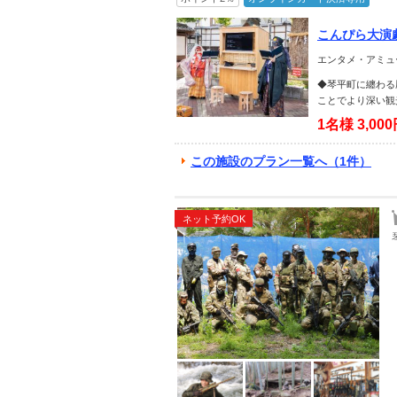
こんぴら大演劇 
を街中で鑑賞！～【
エンタメ・アミュ
◆琴平町に纏わる
ことでより深い観
1名様
3,00
この施設のプラン一覧へ（1件）
ネット予約OK