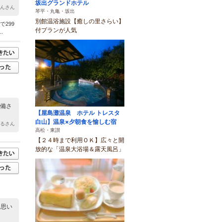
坂出グランドホテル
ゃんさん
琴平・丸亀・坂出
別館温浴施設【癒しの里さらい】
299
付プランが人気
.
整備さ
【屋島灘温泉 ホテル トレスタ
白山】温泉×夕朝食を愉しむ宿
みるさん
高松・東讃
【２４時まで利用ＯＫ】広々と開
放的な「温泉大浴場＆露天風呂」
と思い