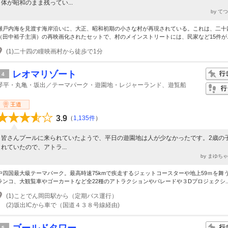
体が昭和のまま残ってい...
by て
瀬戸内海を見渡す海岸沿いに、大正、昭和初期の小さな村が再現されている。これは、二十
（田中裕子主演）の再映画化されたセットで、村のメインストリートには、民家など15件が..
(1)二十四の瞳映画村から徒歩で1分
レオマリゾート
4
琴平・丸亀・坂出／テーマパーク・遊園地・レジャーランド、遊覧船
王道
3.9
（
1,135件
）
皆さんプールに来られていたようで、平日の遊園地は人が少なかったです。2歳の
れていたので、アトラ...
by まゆち
中四国最大級テーマパーク。最高時速75kmで疾走するジェットコースターや地上59ｍを舞
ランコ、大観覧車やゴーカートなど全22種のアトラクションやパレードや３Dプロジェクシ..
(1)ことでん岡田駅から（定期バス運行）
(2)坂出ICから車で（国道４３８号線経由)
5