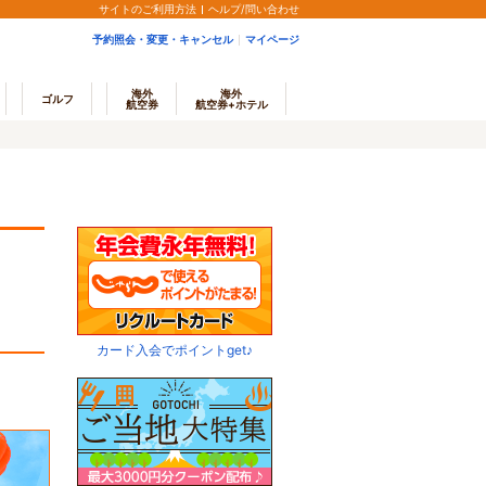
サイトのご利用方法
ヘルプ/問い合わせ
予約照会・変更・キャンセル
マイページ
海外
海外
ゴルフ
航空券
航空券+ホテル
カード入会でポイントget♪