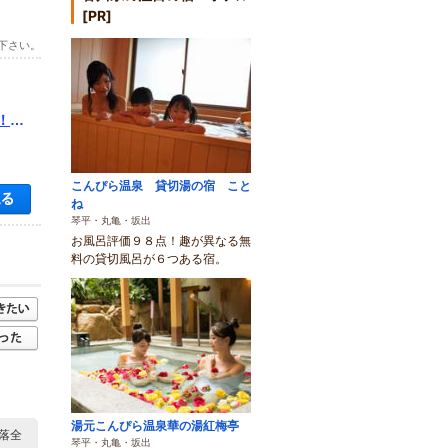
[PR]
下さい。
！／
こんぴら温泉 貸切湯の宿 こと
空き状況・料金を見る
ね
琴平・丸亀・坂出
お風呂評価９８点！趣が異なる無
料の貸切風呂が６つある宿。
湯元こんぴら温泉華の湯紅梅亭
落全
琴平・丸亀・坂出