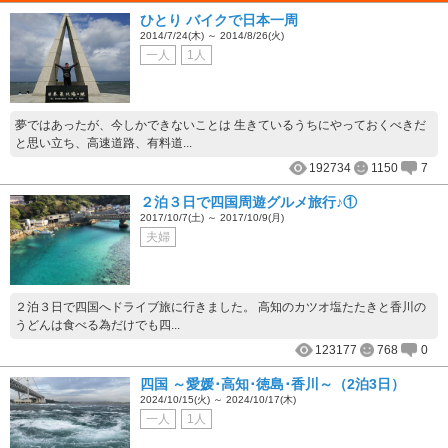
ひとり バイクで日本一周
2014/7/24(木) ～ 2014/8/26(火)
一人
1人
夢ではあったが、今しかできないことは 生きているうちにやっておくべきだ
と思い立ち、高速道路、有料道...
192734
1150
7
２泊３日で四国周遊グルメ旅行♪①
2017/10/7(土) ～ 2017/10/9(月)
夫婦
２泊３日で四国へドライブ旅に行きました。 高知のカツオ塩たたきと香川の
うどんは食べる為だけでも四...
123177
768
0
四国 ～愛媛･高知･徳島･香川～（2泊3日）
2024/10/15(火) ～ 2024/10/17(木)
一人
1人