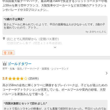
中四国最大級テーマパーク。最高時速75kmで疾走するジェットコースターや地
上59ｍを舞う空中ブランコ、大観覧車やゴーカートなど全22種のアトラクショ
ンやパレードや３Dプロジェクシ...
“2歳の子は満足”
皆さんプールに来られていたようで、平日の遊園地は人が少なかったです。2歳の子
を連れていたので、アトラ...
by まゆちゃんさん
(1)ことでん岡田駅から（定期バス運行）
(2)坂出ICから車で（国道４３８号線経由)
開園時間：10：00～16：00 ※季節・曜日によって異なります。詳しくは
ホームページからご確認ください。 休園日：なし（メンテナンス休業あ
王道
り）
ゴールドタワー
琴平・丸亀・坂出／テーマパーク・遊園地・レジャーランド
3.8
(354件)
高さ158mの金色に輝くタワーに隣接するプレイパークは、子どもが遊ぶための
コーナーやアトラクションが充実している。ボールプールや室内の砂場、大型
バルーンを家族みんなで遊べる「...
“四国水族館とセットで訪れました”
ネットで見たソラキンの映像が、とても素敵で絶対行きたかった。平日だったのでお