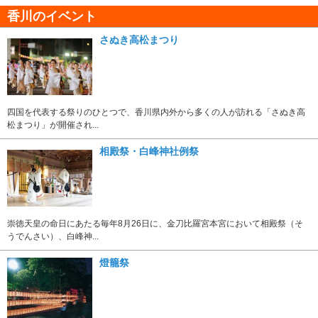
香川のイベント
さぬき高松まつり
四国を代表する祭りのひとつで、香川県内外から多くの人が訪れる「さぬき高
松まつり」が開催され...
相殿祭・白峰神社例祭
崇徳天皇の命日にあたる毎年8月26日に、金刀比羅宮本宮において相殿祭（そ
うでんさい）、白峰神...
燈籠祭