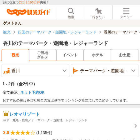
旅に役立つ
口コミ100万件
掲載！
検索
行きたい
メニュー
ゲスト
さん
観光
四国のテーマパーク・遊園地・レジャーランド
香川のテーマパーク
香川のテーマパーク・遊園地・レジャーランド
ご当地
観光
イベント
ホテル
お土産
グルメ
香川
テーマパーク・遊園地・レジャーランド
1 - 2件
（全2件中）
全て表示
ネット予約OK
おすすめの施設を当社独自の算出基準でランキング形式にしてご紹介しています。
レオマリゾート
琴平・丸亀・坂出／テーマパーク・遊園地・レジャーランド
3.9
(1,135件)