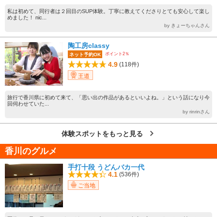
私は初めて、同行者は２回目のSUP体験。丁寧に教えてくださりとても安心して楽し
めました！ nic...
by きょーちゃんさん
陶工房classy
ポイント2％
ネット予約OK
4.9
(118件)
王道
旅行で香川県に初めて来て、「思い出の作品があるといいよね。」という話になり今
回伺わせていた...
by rinrinさん
体験スポットをもっと見る
香川のグルメ
手打十段 うどんバカ一代
4.1
(536件)
ご当地