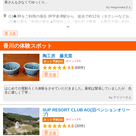
客さんも少なくてゆっくり...
by megunakaさん
(1)◆JRをご利用の場合 JR宇多津駅から、徒歩で約12分（タクシーなどお車で約4分）
(2)◆お車をご利用の場合 ■四国内より／坂出ICで降車 ※西北方面へ約5km ■瀬戸大橋方面より／坂出北ICで降車 ※西方面へ約4.5km ※坂出北ICは瀬戸大橋方面からのみの降車になります。
営業時間：◆プレイパーク 平日土日祝 １０：００～１８：００（最終入
場受付１７：３０） ◆ソラキン 平日 １０：００～１８：００（最終
王道
塔乗受付１７：３０） 土日祝 １０：００～２２：００（最終塔乗受付２
１：３０） 定休日：基本年中無休（不定期メンテナンス休業有） ※詳し
香川の体験スポット
くはゴールドタワーホームページをご覧ください
陶工房 藤見窯
ポイント2％
ネット予約OK
4.9
(68件)
王道
はじめての電動ろくろ体験をさせていただきました。最初は緊張していましたが、先
生に優しく丁寧...
by デイジーさん
SUP RESORT CLUB AO(旧ペンションオリー
ブ)
ポイント2％
ネット予約OK
4.8
(30件)
王道