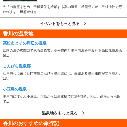
先祖の御霊を慰め、子孫繁栄を祈願する夏の涼祭「燈籠祭」が、田村神社で行
われます。燈籠が灯さ...
イベントをもっと見る
香川の温泉地
高松市とその周辺の温泉
四国の海の玄関口である高松市。高松市内と瀬戸内海を見渡せる高松花樹海温
泉...
こんぴら温泉郷
江戸時代に栄えた門前町こんぴら温泉郷には、由緒ある温泉旅館が立ち並ぶ。
13...
小豆島の温泉
瀬戸内に浮かぶ小豆島。大阪からは高速艇で約2時間半。岡山、高松からも船
で...
温泉地をもっと見る
香川のおすすめの旅行記