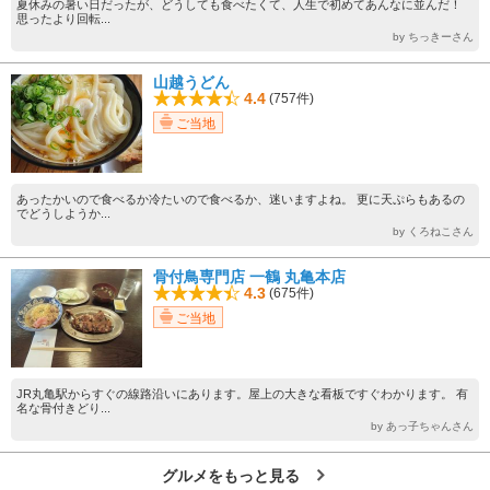
夏休みの暑い日だったが、どうしても食べたくて、人生で初めてあんなに並んだ！
思ったより回転...
by ちっきーさん
山越うどん
4.4
(757件)
ご当地
あったかいので食べるか冷たいので食べるか、迷いますよね。 更に天ぷらもあるの
でどうしようか...
by くろねこさん
骨付鳥専門店 一鶴 丸亀本店
4.3
(675件)
ご当地
JR丸亀駅からすぐの線路沿いにあります。屋上の大きな看板ですぐわかります。 有
名な骨付きどり...
by あっ子ちゃんさん
グルメをもっと見る