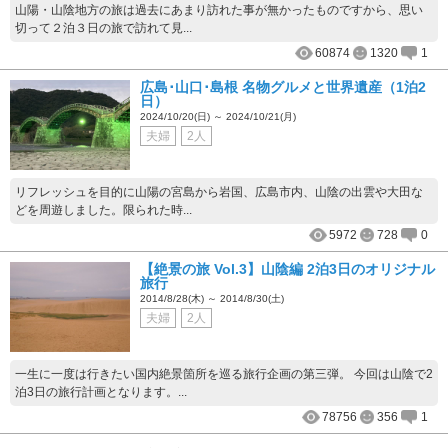
山陽・山陰地方の旅は過去にあまり訪れた事が無かったものですから、思い
切って２泊３日の旅で訪れて見...
60874
1320
1
広島･山口･島根 名物グルメと世界遺産（1泊2
日）
2024/10/20(日) ～ 2024/10/21(月)
夫婦
2人
リフレッシュを目的に山陽の宮島から岩国、広島市内、山陰の出雲や大田な
どを周遊しました。限られた時...
5972
728
0
【絶景の旅 Vol.3】山陰編 2泊3日のオリジナル
旅行
2014/8/28(木) ～ 2014/8/30(土)
夫婦
2人
一生に一度は行きたい国内絶景箇所を巡る旅行企画の第三弾。 今回は山陰で2
泊3日の旅行計画となります。...
78756
356
1