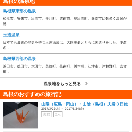
島根の温泉地
島根県東部の温泉
松江市、安来市、出雲市、斐川町、雲南市、奥出雲町、飯南市に数多く温泉が
湧...
玉造温泉
日本でも最古の歴史を持つ玉造温泉は、大国主命とともに国造りをした、少彦
名...
島根県西部の温泉
浜田市、益田市、大田市、美郷町、邑南町、川本町、江津市、津和野町、吉賀
町...
温泉地をもっと見る
島根のおすすめの旅行記
山陽（広島・岡山）・山陰（島根）夫婦３日旅
2017/3/22(水) ～ 2017/3/24(金)
夫婦
2人