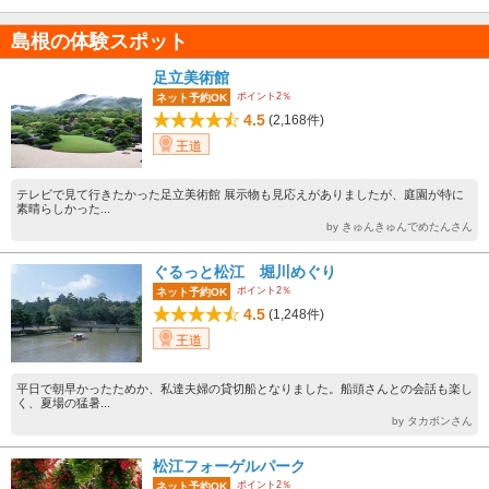
島根の体験スポット
足立美術館
ポイント2％
ネット予約OK
4.5
(2,168件)
王道
テレビで見て行きたかった足立美術館 展示物も見応えがありましたが、庭園が特に
素晴らしかった...
by きゅんきゅんでめたんさん
ぐるっと松江 堀川めぐり
ポイント2％
ネット予約OK
4.5
(1,248件)
王道
平日で朝早かったためか、私達夫婦の貸切船となりました。船頭さんとの会話も楽し
く、夏場の猛暑...
by タカボンさん
松江フォーゲルパーク
ポイント2％
ネット予約OK