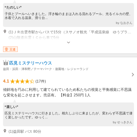
“たのしい”
子供とプールへいきました。浮き輪のままは入れる流れるプール、光るイルカの壁、
水着で入れる温泉、滑り台...
by なおさん
(1)ＪＲ出雲市駅からバスで15分（スサノオ観光「平成温泉線 ゆうプラザ前」下車）
(2)山陰道出雲ＩＣから車で5分
営業時間：10:00～21:00 最終受付20:30 休館日：毎週木曜日、2月の保守点
検期間休館※詳しくはホームページをご覧下さい。 その他：ロデオマウン
王道
テン、ウォータースライダーの営業時間はホームページで確認ください。
匹見ミステリーハウス
益田・浜田・津和野／テーマパーク・遊園地・レジャーランド
4.1
(17件)
傾斜地を巧みに利用して建てられているため私たちの視覚と平衡感覚に不思議
な変化を起こさせます。売店有。 【料金】250円 1人
“楽しい”
匹見ミステリーハウスに行きました。相久しぶりに来ましたが、変わらず不思議で凄
く楽しかったです。ゆっく...
by せっきさん
(1)益田駅 バス 80分