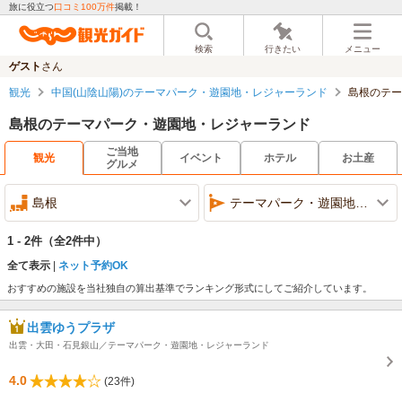
旅に役立つ
口コミ100万件
掲載！
検索
行きたい
メニュー
ゲスト
さん
観光
中国(山陰山陽)のテーマパーク・遊園地・レジャーランド
島根のテー
島根のテーマパーク・遊園地・レジャーランド
ご当地
観光
イベント
ホテル
お土産
グルメ
島根
テーマパーク・遊園地・レジャーランド
1 - 2件
（全2件中）
全て表示
ネット予約OK
おすすめの施設を当社独自の算出基準でランキング形式にしてご紹介しています。
出雲ゆうプラザ
出雲・大田・石見銀山／テーマパーク・遊園地・レジャーランド
4.0
(23件)