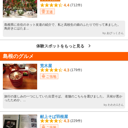
4.4
(712件)
王道
島根県に在住のネット友達の紹介で、私と高校生の娘のふたりで行って来ました。
鳥好きにはたま...
by あびっくさん
体験スポットをもっと見る
島根のグルメ
荒木屋
4.3
(179件)
ご当地
旅行の楽しみの一つにしていた出雲そば。 老舗のこちらを選びました。 天候が悪か
ったためか、...
by わわわ1さん
献上そば羽根屋
4.3
(229件)
ご当地